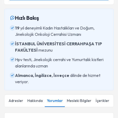
Hızlı Bakış
19
yıl deneyimli Kadın Hastalıkları ve Doğum,
Jinekolojik Onkoloji Cerrahisi Uzmanı
İSTANBUL ÜNİVERSİTESİ CERRAHPAŞA TIP
FAKÜLTESİ
mezunu
Hpv testi, Jinekolojik cerrahi ve Yumurtalık kistleri
alanlarında uzman
Almanca, İngilizce, İsveçce
dilinde de hizmet
veriyor.
Adresler
Hakkında
Yorumlar
Mesleki Bilgiler
İçerikler