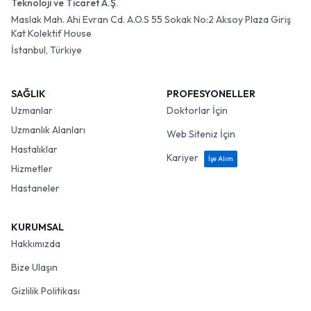
Teknoloji ve Ticaret A.Ş.
Maslak Mah. Ahi Evran Cd. A.O.S 55 Sokak No:2 Aksoy Plaza Giriş
Kat Kolektif House
İstanbul, Türkiye
SAĞLIK
PROFESYONELLER
Uzmanlar
Doktorlar İçin
Uzmanlık Alanları
Web Siteniz İçin
Hastalıklar
Kariyer
İşe Alım
Hizmetler
Hastaneler
KURUMSAL
Hakkımızda
Bize Ulaşın
Gizlilik Politikası