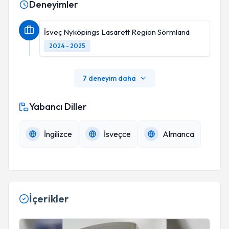
Deneyimler
İsveç Nyköpings Lasarett Region Sörmland
2024 - 2025
7 deneyim daha
Yabancı Diller
İngilizce
İsveçce
Almanca
İçerikler
Şehir hastanesinde robotik cerrahiyle ilk rahim kanseri ameliy