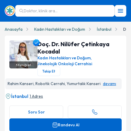
Doktor, klinik ara...
Anasayfa
Kadın Hastalıkları ve Doğum
İstanbul
Doç.
Doç. Dr. Nilüfer Çetinkaya
Kocadal
Kadın Hastalıkları ve Doğum
,
Jinekolojik Onkoloji Cerrahisi
3
Fotoğraf
Doç. Dr. Nilüfer Çetinkaya Kocadal Profil Fotoğrafı
Takip Et
Rahim Kanseri, Robotik Cerrahi, Yumurtalık Kanseri
devamı
İstanbul
1 Adres
Soru Sor
Randevu Al