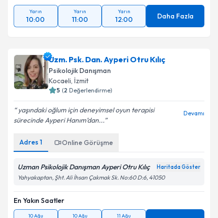
Yarın
Yarın
Yarın
Daha Fazla
10:00
11:00
12:00
Uzm. Psk. Dan. Ayperi Otru Kılıç
Psikolojik Danışman
Kocaeli
, İzmit
5
(
2
Değerlendirme)
yaşındaki oğlum için deneyimsel oyun terapisi
Devamı
sürecinde Ayperi Hanım’dan...
Adres
1
Online Görüşme
Uzman Psikolojik Danışman Ayperi Otru Kılıç
Haritada Göster
Yahyakaptan, Şht. Ali İhsan Çakmak Sk. No:60 D:6, 41050
En Yakın Saatler
10 Ağu
10 Ağu
11 Ağu