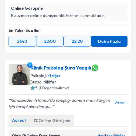
Online Görüşme
Bu uzman online danışmanlık hizmeti sunmaktadır.
En Yakın Saatler
21:40
22:00
22:20
Daha Fazla
Klinik Psikolog Şura Yazgılı
Psikoloji
+
1
diğer
Bursa
, Nilüfer
5
(
1
Değerlendirme)
Kendisinden İstanbul'da tanıştığı dönem sınav kaygım
Devamı
için terapi almıştım şu...
Adres
1
Online Görüşme
Klinik Psikolog Şura Yazgılı
Haritada Göster