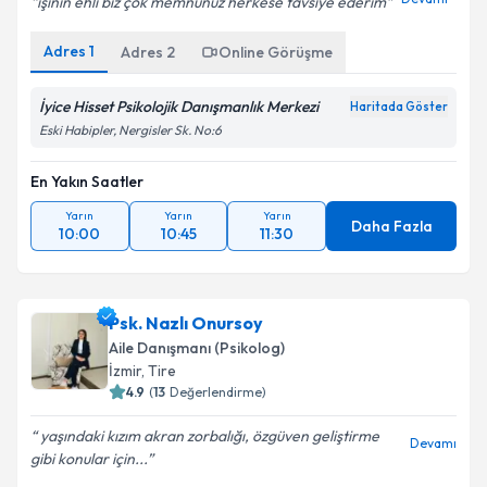
işinin ehli biz çok memnunuz herkese tavsiye ederim
Adres
1
Adres
2
Online Görüşme
İyice Hisset Psikolojik Danışmanlık Merkezi
Haritada Göster
Eski Habipler, Nergisler Sk. No:6
En Yakın Saatler
Yarın
Yarın
Yarın
Daha Fazla
10:00
10:45
11:30
Psk. Nazlı Onursoy
Aile Danışmanı (Psikolog)
İzmir
, Tire
4.9
(
13
Değerlendirme)
yaşındaki kızım akran zorbalığı, özgüven geliştirme
Devamı
gibi konular için...