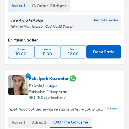
Adres
1
Online Görüşme
Tire Ayna Psikoloji
Haritada Göster
Hürriyet Mah. İstasyon Cad. No:36 Daire:1
En Yakın Saatler
Yarın
Yarın
Yarın
Daha Fazla
10:00
11:00
12:00
Psk. İpek Kozanlar
Psikoloji
+
1
diğer
Eskişehir
, Odunpazarı
5
(
5
Değerlendirme)
Devamı
İpek hoca çok deneyimli ve sizinle iletişimi çok iyi işi...
Online Görüşme
Adres
1
Adres
2