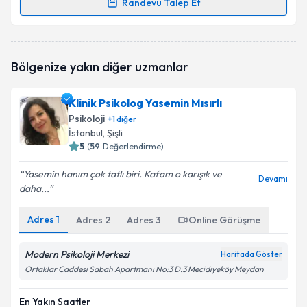
Randevu Talep Et
Randevu Takvimi Talebi
Dr. Psk. Dan. Merve Çalık
için randevu takvimi talebi
Bölgenize yakın diğer uzmanlar
oluşturun. Size bu uzmandan randevu almanız için bir
takvim hazırlandığında e-posta ile bilgilendireceğiz.
Klinik Psikolog Yasemin Mısırlı
E-posta Adresiniz
Psikoloji
+
1
diğer
İstanbul
, Şişli
5
(
59
Değerlendirme)
Yasemin hanım çok tatlı biri. Kafam o karışık ve
Kişisel verilerimin işlenmesine ilişkin
Aydınlatma
Devamı
daha...
Metni
'ni okudum ve kişisel verilerimin belirtilen
kapsamda işlenmesini kabul ediyorum.
Adres
1
Adres
2
Adres
3
Online Görüşme
Takvim Talebini Gönder
Modern Psikoloji Merkezi
Haritada Göster
Ortaklar Caddesi Sabah Apartmanı No:3 D:3 Mecidiyeköy Meydan
En Yakın Saatler