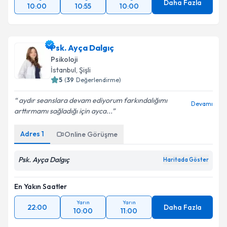
Daha Fazla
10:00
10:55
10:00
Psk. Ayça Dalgıç
Psikoloji
İstanbul
, Şişli
5
(
39
Değerlendirme)
aydır seanslara devam ediyorum farkındalığımı
Devamı
arttırmamı sağladığı için ayca...
Adres
1
Online Görüşme
Psk. Ayça Dalgıç
Haritada Göster
En Yakın Saatler
Yarın
Yarın
22:00
Daha Fazla
10:00
11:00