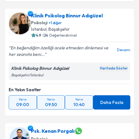
Klinik Psikolog Binnur Adıgüzel
Psikoloji
+
1
diğer
İstanbul
, Başakşehir
4.9
(
24
Değerlendirme)
En beğendiğim özelliği acele etmeden dinlemesi ve
Devamı
her seansta beni...
Klinik Psikolog Binnur Adıgüzel
Haritada Göster
Başakşehir/İstanbul
En Yakın Saatler
Yarın
Yarın
Yarın
Daha Fazla
09:00
09:50
10:40
Psk. Kenan Porgalı