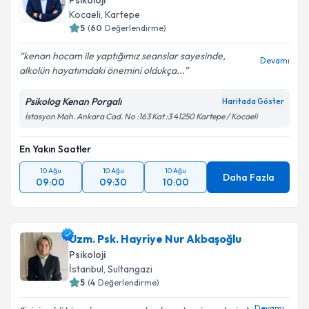
Psikoloji
Kocaeli
, Kartepe
5
(
60
Değerlendirme)
kenan hocam ile yaptığımız seanslar sayesinde,
Devamı
alkolün hayatımdaki önemini oldukça...
Psikolog Kenan Porgalı
Haritada Göster
İstasyon Mah. Ankara Cad. No :163 Kat :3 41250 Kartepe / Kocaeli
En Yakın Saatler
10 Ağu
10 Ağu
10 Ağu
Daha Fazla
09:00
09:30
10:00
Uzm. Psk. Hayriye Nur Akbaşoğlu
Psikoloji
İstanbul
, Sultangazi
5
(
4
Değerlendirme)
Devamı