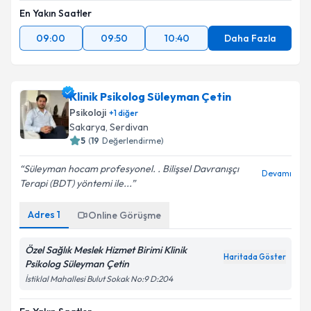
En Yakın Saatler
09:00
09:50
10:40
Daha Fazla
Klinik Psikolog Süleyman Çetin
Psikoloji
+
1
diğer
Sakarya
, Serdivan
5
(
19
Değerlendirme)
Süleyman hocam profesyonel. . Bilişsel Davranışçı
Devamı
Terapi (BDT) yöntemi ile...
Adres
1
Online Görüşme
Özel Sağlık Meslek Hizmet Birimi Klinik
Haritada Göster
Psikolog Süleyman Çetin
İstiklal Mahallesi Bulut Sokak No:9 D:204