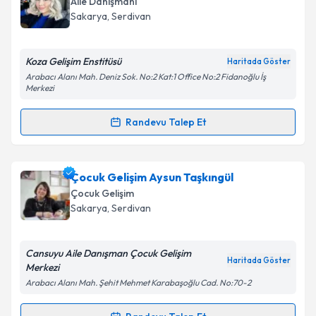
Aile Danışmanı
takvim hazırlandığında e-posta ile bilgilendireceğiz.
Takvim Talebini Gönder
Sakarya
, Serdivan
E-posta Adresiniz
Koza Gelişim Enstitüsü
Haritada Göster
Arabacı Alanı Mah. Deniz Sok. No:2 Kat:1 Office No:2 Fidanoğlu İş
Merkezi
Kişisel verilerimin işlenmesine ilişkin
Aydınlatma
Randevu Talep Et
Metni
'ni okudum ve kişisel verilerimin belirtilen
Randevu Takvimi Talebi
kapsamda işlenmesini kabul ediyorum.
Uzman Aile Danışmanı Zeynep Urgan
için randevu
Çocuk Gelişim Aysun Taşkıngül
Takvim Talebini Gönder
takvimi talebi oluşturun. Size bu uzmandan randevu
Çocuk Gelişim
almanız için bir takvim hazırlandığında e-posta ile
Sakarya
, Serdivan
bilgilendireceğiz.
E-posta Adresiniz
Cansuyu Aile Danışman Çocuk Gelişim
Haritada Göster
Merkezi
Arabacı Alanı Mah. Şehit Mehmet Karabaşoğlu Cad. No:70-2