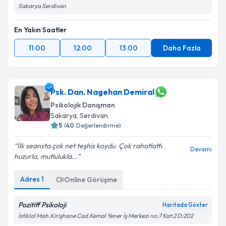
Sakarya Serdivan
En Yakın Saatler
11:00
12:00
13:00
Daha Fazla
Psk. Dan. Nagehan Demiral
Psikolojik Danışman
Sakarya
, Serdivan
5
(
40
Değerlendirme)
İlk seansta çok net teşhis koydu. Çok rahatlattı
Devamı
huzurla, mutlulukla...
Adres
1
Online Görüşme
Pozitiff Psikoloji
Haritada Göster
İstiklal Mah.Kirişhane Cad.Kemal Yener İş Merkezi no:7 Kat:2 D:202