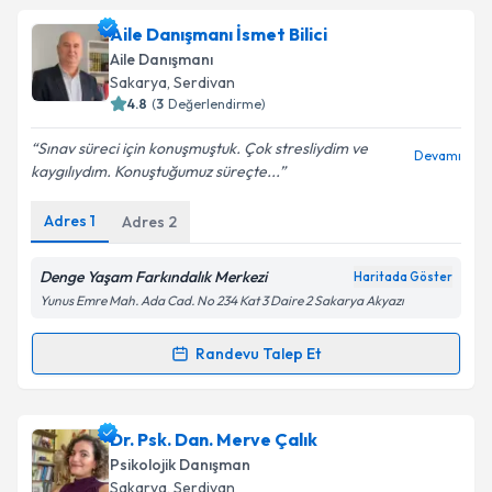
Uzm. Psk. Dan. Çağlar Hüseyin Çolak
için randevu
Aile Danışmanı İsmet Bilici
takvimi talebi oluşturun. Size bu uzmandan randevu
Aile Danışmanı
almanız için bir takvim hazırlandığında e-posta ile
Sakarya
, Serdivan
bilgilendireceğiz.
4.8
(
3
Değerlendirme)
E-posta Adresiniz
Sınav süreci için konuşmuştuk. Çok stresliydim ve
Devamı
kaygılıydım. Konuştuğumuz süreçte...
Adres
1
Adres
2
Kişisel verilerimin işlenmesine ilişkin
Aydınlatma
Metni
'ni okudum ve kişisel verilerimin belirtilen
Denge Yaşam Farkındalık Merkezi
Haritada Göster
kapsamda işlenmesini kabul ediyorum.
Yunus Emre Mah. Ada Cad. No 234 Kat 3 Daire 2 Sakarya Akyazı
Randevu Talep Et
Takvim Talebini Gönder
Randevu Takvimi Talebi
Aile Danışmanı İsmet Bilici
için randevu takvimi
Dr. Psk. Dan. Merve Çalık
talebi oluşturun. Size bu uzmandan randevu almanız
Psikolojik Danışman
için bir takvim hazırlandığında e-posta ile
Sakarya
, Serdivan