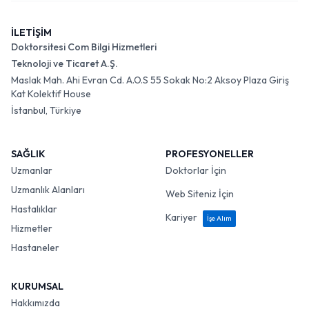
İLETİŞİM
Doktorsitesi Com Bilgi Hizmetleri
Teknoloji ve Ticaret A.Ş.
Maslak Mah. Ahi Evran Cd. A.O.S 55 Sokak No:2 Aksoy Plaza Giriş
Kat Kolektif House
İstanbul, Türkiye
SAĞLIK
PROFESYONELLER
Uzmanlar
Doktorlar İçin
Uzmanlık Alanları
Web Siteniz İçin
Hastalıklar
Kariyer
İşe Alım
Hizmetler
Hastaneler
KURUMSAL
Hakkımızda