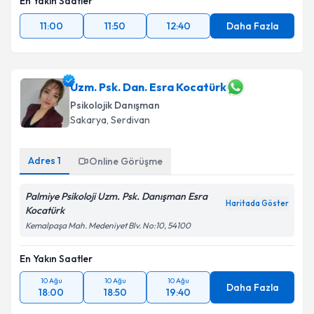
En Yakın Saatler
11:00
11:50
12:40
Daha Fazla
Uzm. Psk. Dan. Esra Kocatürk
Psikolojik Danışman
Sakarya
, Serdivan
Adres
1
Online Görüşme
Palmiye Psikoloji Uzm. Psk. Danışman Esra
Haritada Göster
Kocatürk
Kemalpaşa Mah. Medeniyet Blv. No:10, 54100
En Yakın Saatler
10 Ağu
10 Ağu
10 Ağu
Daha Fazla
18:00
18:50
19:40