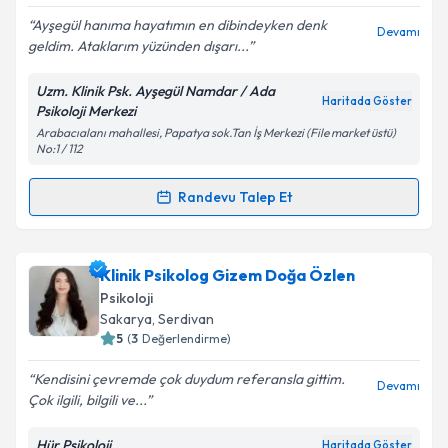
E-posta Adresiniz
Ayşegül hanıma hayatımın en dibindeyken denk
Devamı
geldim. Ataklarım yüzünden dışarı...
Uzm. Klinik Psk. Ayşegül Namdar / Ada
Haritada Göster
Psikoloji Merkezi
Kişisel verilerimin işlenmesine ilişkin
Aydınlatma
Arabacıalanı mahallesi, Papatya sok.Tan İş Merkezi (File market üstü)
Metni
'ni okudum ve kişisel verilerimin belirtilen
No:1 / 112
kapsamda işlenmesini kabul ediyorum.
Randevu Talep Et
Randevu Takvimi Talebi
Takvim Talebini Gönder
Klinik Psikolog Ayşegül Namdar Tekneci
için
Klinik Psikolog Gizem Doğa Özlen
randevu takvimi talebi oluşturun. Size bu uzmandan
Psikoloji
randevu almanız için bir takvim hazırlandığında e-
Sakarya
, Serdivan
posta ile bilgilendireceğiz.
5
(
3
Değerlendirme)
E-posta Adresiniz
Kendisini çevremde çok duydum referansla gittim.
Devamı
Çok ilgili, bilgili ve...
Hür Psikoloji
Haritada Göster