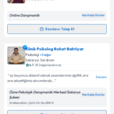
bilgilendireceğiz.
E-posta Adresiniz
Online Danışmanlık
Haritada Göster
Randevu Talep Et
Randevu Takvimi Talebi
Kişisel verilerimin işlenmesine ilişkin
Aydınlatma
Metni
'ni okudum ve kişisel verilerimin belirtilen
kapsamda işlenmesini kabul ediyorum.
Dr. Psk. Dan. Merve Çalık
için randevu takvimi talebi
Klinik Psikolog Rohat Bahtiyar
oluşturun. Size bu uzmandan randevu almanız için bir
Psikoloji
+
3
diğer
takvim hazırlandığında e-posta ile bilgilendireceğiz.
Sakarya
, Serdivan
Takvim Talebini Gönder
4.7
(
3
Değerlendirme)
E-posta Adresiniz
ay boyunca düzenli olarak seanslarımia dgittik.ara
Devamı
ara aksattiğimiz durumlarda...
Özne Psikolojik Danışmanlık Merkezi/Sakarya
Kişisel verilerimin işlenmesine ilişkin
Aydınlatma
Haritada Göster
Şubesi
Metni
'ni okudum ve kişisel verilerimin belirtilen
Arabacıalanı, Çark Cd. No:286/4
kapsamda işlenmesini kabul ediyorum.