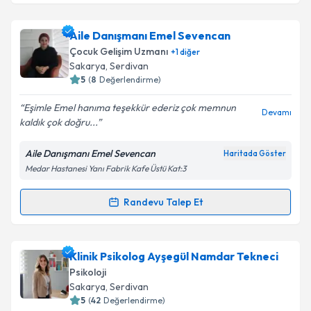
Aile Danışmanı Emel Sevencan
Çocuk Gelişim Uzmanı
+
1
diğer
Sakarya
, Serdivan
5
(
8
Değerlendirme)
Eşimle Emel hanıma teşekkür ederiz çok memnun
Devamı
kaldık çok doğru...
Aile Danışmanı Emel Sevencan
Haritada Göster
Medar Hastanesi Yanı Fabrik Kafe Üstü Kat:3
Randevu Talep Et
Randevu Takvimi Talebi
Aile Danışmanı Emel Sevencan
için randevu
Klinik Psikolog Ayşegül Namdar Tekneci
takvimi talebi oluşturun. Size bu uzmandan randevu
Psikoloji
almanız için bir takvim hazırlandığında e-posta ile
Sakarya
, Serdivan
bilgilendireceğiz.
5
(
42
Değerlendirme)