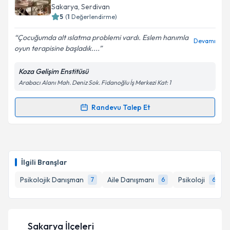
için bir takvim hazırlandığında e-posta ile
Sakarya
, Serdivan
bilgilendireceğiz.
5
(
1
Değerlendirme)
E-posta Adresiniz
Çocuğumda alt ıslatma problemi vardı. Eslem hanımla
Devamı
oyun terapisine başladık....
Koza Gelişim Enstitüsü
Arabacı Alanı Mah. Deniz Sok. Fidanoğlu İş Merkezi Kat: 1
Kişisel verilerimin işlenmesine ilişkin
Aydınlatma
Metni
'ni okudum ve kişisel verilerimin belirtilen
kapsamda işlenmesini kabul ediyorum.
Randevu Talep Et
Randevu Takvimi Talebi
Takvim Talebini Gönder
Psk. Dan. Eslem Zehra Çetin
için randevu takvimi
talebi oluşturun. Size bu uzmandan randevu almanız
İlgili Branşlar
için bir takvim hazırlandığında e-posta ile
bilgilendireceğiz.
Psikolojik Danışman
Aile Danışmanı
Psikoloji
7
6
6
E-posta Adresiniz
Sakarya İlçeleri