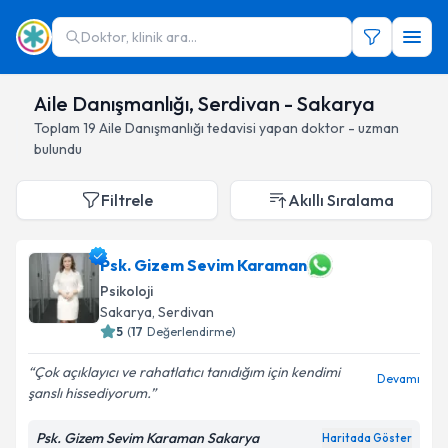
Doktor, klinik ara...
Aile Danışmanlığı, Serdivan - Sakarya
Toplam
19
Aile Danışmanlığı
tedavisi yapan doktor - uzman
bulundu
Filtrele
Akıllı Sıralama
Psk. Gizem Sevim Karaman
Psikoloji
Sakarya
, Serdivan
5
(
17
Değerlendirme)
Çok açıklayıcı ve rahatlatıcı tanıdığım için kendimi
Devamı
şanslı hissediyorum.
Psk. Gizem Sevim Karaman Sakarya
Haritada Göster