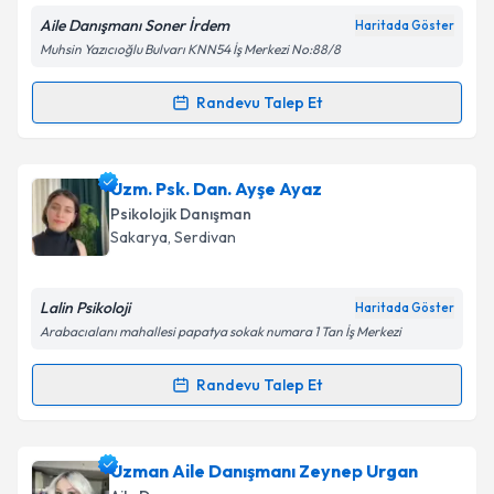
Aile Danışmanı Soner İrdem
Haritada Göster
Muhsin Yazıcıoğlu Bulvarı KNN54 İş Merkezi No:88/8
Kişisel verilerimin işlenmesine ilişkin
Aydınlatma
Metni
'ni okudum ve kişisel verilerimin belirtilen
Randevu Talep Et
Randevu Takvimi Talebi
kapsamda işlenmesini kabul ediyorum.
Aile Danışmanı Soner İrdem
için randevu takvimi
Uzm. Psk. Dan. Ayşe Ayaz
Takvim Talebini Gönder
talebi oluşturun. Size bu uzmandan randevu almanız
Psikolojik Danışman
için bir takvim hazırlandığında e-posta ile
Sakarya
, Serdivan
bilgilendireceğiz.
E-posta Adresiniz
Lalin Psikoloji
Haritada Göster
Arabacıalanı mahallesi papatya sokak numara 1 Tan İş Merkezi
Randevu Talep Et
Randevu Takvimi Talebi
Kişisel verilerimin işlenmesine ilişkin
Aydınlatma
Metni
'ni okudum ve kişisel verilerimin belirtilen
kapsamda işlenmesini kabul ediyorum.
Uzm. Psk. Dan. Ayşe Ayaz
için randevu takvimi talebi
Uzman Aile Danışmanı Zeynep Urgan
oluşturun. Size bu uzmandan randevu almanız için bir