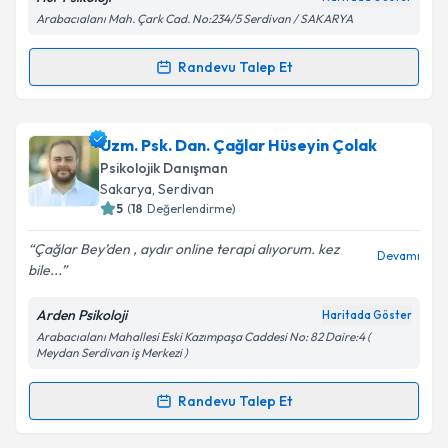
Arabacıalanı Mah. Çark Cad. No:234/5 Serdivan / SAKARYA
Kişisel verilerimin işlenmesine ilişkin
Aydınlatma
Metni
'ni okudum ve kişisel verilerimin belirtilen
kapsamda işlenmesini kabul ediyorum.
Randevu Talep Et
Randevu Takvimi Talebi
Takvim Talebini Gönder
Klinik Psikolog Gizem Doğa Özlen
için randevu
Uzm. Psk. Dan. Çağlar Hüseyin Çolak
takvimi talebi oluşturun. Size bu uzmandan randevu
Psikolojik Danışman
almanız için bir takvim hazırlandığında e-posta ile
Sakarya
, Serdivan
bilgilendireceğiz.
5
(
18
Değerlendirme)
E-posta Adresiniz
Çağlar Bey’den , aydır online terapi alıyorum. kez
Devamı
bile...
Arden Psikoloji
Haritada Göster
Arabacıalanı Mahallesi Eski Kazımpaşa Caddesi No: 82 Daire:4 (
Kişisel verilerimin işlenmesine ilişkin
Aydınlatma
Meydan Serdivan iş Merkezi )
Metni
'ni okudum ve kişisel verilerimin belirtilen
kapsamda işlenmesini kabul ediyorum.
Randevu Talep Et
Randevu Takvimi Talebi
Takvim Talebini Gönder