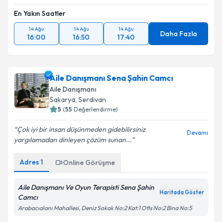
En Yakın Saatler
14 Ağu
14 Ağu
14 Ağu
Daha Fazla
16:00
16:50
17:40
Aile Danışmanı Sena Şahin Camcı
Aile Danışmanı
Sakarya
, Serdivan
5
(
55
Değerlendirme)
Çok iyi bir insan düşünmeden gidebilirsiniz
Devamı
yargılamadan dinleyen çözüm sunan...
Adres
1
Online Görüşme
Aile Danışmanı Ve Oyun Terapisti Sena Şahin
Haritada Göster
Camcı
Arabacıalanı Mahallesi, Deniz Sokak No:2 Kat:1 Ofis No:2 Bina No:5