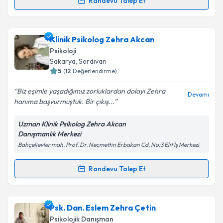
Kişisel verilerimin işlenmesine ilişkin
Aydınlatma
Randevu Talep Et
Randevu Takvimi Talebi
Metni
'ni okudum ve kişisel verilerimin belirtilen
kapsamda işlenmesini kabul ediyorum.
Çocuk Gelişim Aysun Taşkıngül
için randevu takvimi
Klinik Psikolog Zehra Akcan
talebi oluşturun. Size bu uzmandan randevu almanız
Takvim Talebini Gönder
Psikoloji
için bir takvim hazırlandığında e-posta ile
Sakarya
, Serdivan
bilgilendireceğiz.
5
(
12
Değerlendirme)
E-posta Adresiniz
Biz eşimle yaşadığımız zorluklardan dolayı Zehra
Devamı
hanıma başvurmuştuk. Bir çıkış...
Uzman Klinik Psikolog Zehra Akcan
Danışmanlık Merkezi
Kişisel verilerimin işlenmesine ilişkin
Aydınlatma
Bahçelievler mah. Prof. Dr. Necmettin Erbakan Cd. No:3 Elit İş Merkezi
Metni
'ni okudum ve kişisel verilerimin belirtilen
kapsamda işlenmesini kabul ediyorum.
Randevu Talep Et
Randevu Takvimi Talebi
Takvim Talebini Gönder
Klinik Psikolog Zehra Akcan
için randevu takvimi
Psk. Dan. Eslem Zehra Çetin
talebi oluşturun. Size bu uzmandan randevu almanız
Psikolojik Danışman