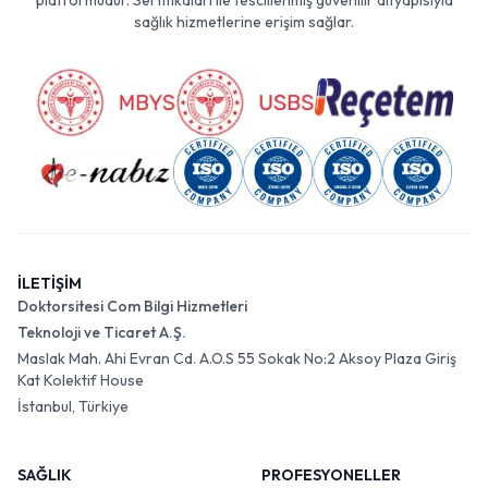
platformudur. Sertifikaları ile tescillenmiş güvenilir altyapısıyla
sağlık hizmetlerine erişim sağlar.
İLETİŞİM
Doktorsitesi Com Bilgi Hizmetleri
Teknoloji ve Ticaret A.Ş.
Maslak Mah. Ahi Evran Cd. A.O.S 55 Sokak No:2 Aksoy Plaza Giriş
Kat Kolektif House
İstanbul, Türkiye
SAĞLIK
PROFESYONELLER