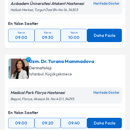
Acıbadem Üniversitesi Atakent Hastanesi
Haritada Göster
Halkalı Merkez, Turgut Özal Blv No:16, 34303
En Yakın Saatler
Yarın
Yarın
Yarın
Daha Fazla
09:00
09:30
10:00
Uzm. Dr. Turana Mammadova
Dermatoloji
İstanbul
, Küçükçekmece
Medical Park Florya Hastanesi
Haritada Göster
Beşyol, Florya, Akasya Sk. No:4 D:1, 34295
En Yakın Saatler
09:00
09:20
09:40
Daha Fazla