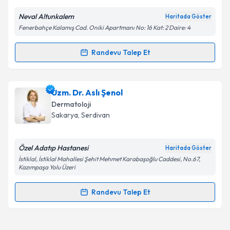
Neval Altunkalem
Haritada Göster
Fenerbahçe Kalamış Cad. Oniki Apartmanı No: 16 Kat: 2 Daire: 4
Randevu Talep Et
Randevu Takvimi Talebi
Uzm. Dr. Neval Altunkalem
için randevu takvimi
Uzm. Dr. Aslı Şenol
talebi oluşturun. Size bu uzmandan randevu almanız
Dermatoloji
için bir takvim hazırlandığında e-posta ile
Sakarya
, Serdivan
bilgilendireceğiz.
E-posta Adresiniz
Özel Adatıp Hastanesi
Haritada Göster
İstiklal, İstiklal Mahallesi Şehit Mehmet Karabaşoğlu Caddesi, No.67,
Kazımpaşa Yolu Üzeri
Randevu Talep Et
Kişisel verilerimin işlenmesine ilişkin
Aydınlatma
Randevu Takvimi Talebi
Metni
'ni okudum ve kişisel verilerimin belirtilen
kapsamda işlenmesini kabul ediyorum.