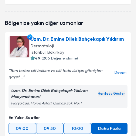
Bölgenize yakın diğer uzmanlar
Uzm. Dr. Emine Dilek Bahçekapılı Yıldırım
Dermatoloji
İstanbul
, Bakırköy
4.9
(
205
Değerlendirme)
Ben botox cilt bakımı ve cilt tedavisi için gitmiştim
Devamı
gayet...
Uzm. Dr. Emine Dilek Bahçekapılı Yıldırım
Haritada Göster
Muayenehanesi
Florya Cad. Florya Asfaltı Çıkmazı Sok. No: 1
En Yakın Saatler
09:00
09:30
10:00
Daha Fazla