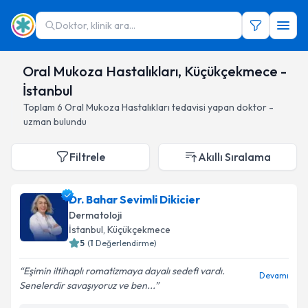
Doktor, klinik ara...
Oral Mukoza Hastalıkları, Küçükçekmece -
İstanbul
Toplam
6
Oral Mukoza Hastalıkları
tedavisi yapan doktor -
uzman bulundu
Filtrele
Akıllı Sıralama
Dr. Bahar Sevimli Dikicier
Dermatoloji
İstanbul
, Küçükçekmece
5
(
1
Değerlendirme)
Eşimin iltihaplı romatizmaya dayalı sedefi vardı.
Devamı
Senelerdir savaşıyoruz ve ben...