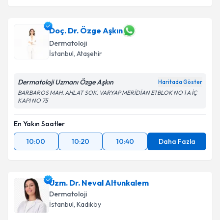
Doç. Dr. Özge Aşkın
Dermatoloji
İstanbul
, Ataşehir
Dermatoloji Uzmanı Özge Aşkın
Haritada Göster
BARBAROS MAH. AHLAT SOK. VARYAP MERİDİAN E1 BLOK NO 1 A İÇ
KAPI NO 75
En Yakın Saatler
10:00
10:20
10:40
Daha Fazla
Uzm. Dr. Neval Altunkalem
Dermatoloji
İstanbul
, Kadıköy