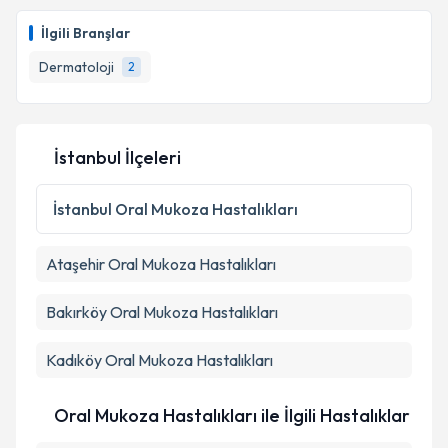
Uzm. Dr. Aslı Şenol
için randevu takvimi talebi
oluşturun. Size bu uzmandan randevu almanız için bir
Takvim Talebini Gönder
İlgili Branşlar
takvim hazırlandığında e-posta ile bilgilendireceğiz.
Dermatoloji
2
E-posta Adresiniz
İstanbul İlçeleri
Kişisel verilerimin işlenmesine ilişkin
Aydınlatma
Metni
'ni okudum ve kişisel verilerimin belirtilen
İstanbul
Oral Mukoza Hastalıkları
kapsamda işlenmesini kabul ediyorum.
Ataşehir
Oral Mukoza Hastalıkları
Takvim Talebini Gönder
Bakırköy
Oral Mukoza Hastalıkları
Kadıköy
Oral Mukoza Hastalıkları
Oral Mukoza Hastalıkları ile İlgili Hastalıklar