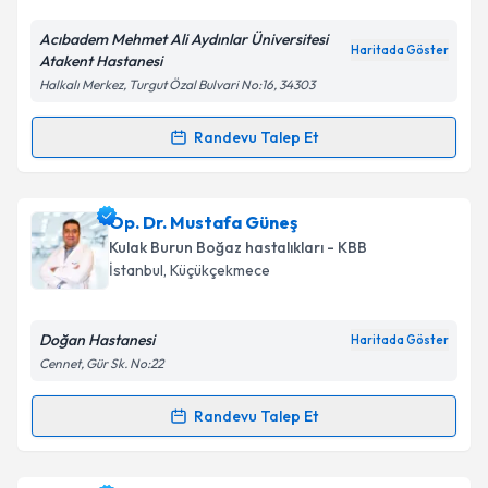
Acıbadem Mehmet Ali Aydınlar Üniversitesi
Kişisel verilerimin işlenmesine ilişkin
Aydınlatma
Haritada Göster
Atakent Hastanesi
Metni
'ni okudum ve kişisel verilerimin belirtilen
Halkalı Merkez, Turgut Özal Bulvari No:16, 34303
kapsamda işlenmesini kabul ediyorum.
Randevu Talep Et
Randevu Takvimi Talebi
Takvim Talebini Gönder
Prof. Dr. Deniz Tuna Edizer
için randevu takvimi
Op. Dr. Mustafa Güneş
talebi oluşturun. Size bu uzmandan randevu almanız
Kulak Burun Boğaz hastalıkları - KBB
için bir takvim hazırlandığında e-posta ile
İstanbul
, Küçükçekmece
bilgilendireceğiz.
E-posta Adresiniz
Doğan Hastanesi
Haritada Göster
Cennet, Gür Sk. No:22
Randevu Talep Et
Randevu Takvimi Talebi
Kişisel verilerimin işlenmesine ilişkin
Aydınlatma
Metni
'ni okudum ve kişisel verilerimin belirtilen
kapsamda işlenmesini kabul ediyorum.