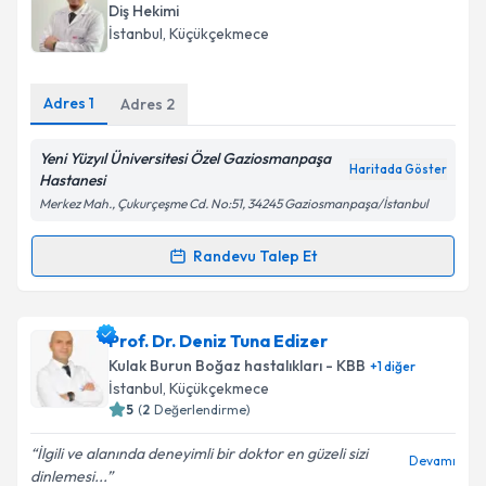
oluşturun. Size bu uzmandan randevu almanız için bir
Diş Hekimi
takvim hazırlandığında e-posta ile bilgilendireceğiz.
İstanbul
, Küçükçekmece
E-posta Adresiniz
Adres
1
Adres
2
Yeni Yüzyıl Üniversitesi Özel Gaziosmanpaşa
Haritada Göster
Kişisel verilerimin işlenmesine ilişkin
Aydınlatma
Hastanesi
Metni
'ni okudum ve kişisel verilerimin belirtilen
Merkez Mah., Çukurçeşme Cd. No:51, 34245 Gaziosmanpaşa/İstanbul
kapsamda işlenmesini kabul ediyorum.
Randevu Talep Et
Randevu Takvimi Talebi
Takvim Talebini Gönder
Dt. Alper Tunga Bahat
için randevu takvimi talebi
Prof. Dr. Deniz Tuna Edizer
oluşturun. Size bu uzmandan randevu almanız için bir
Kulak Burun Boğaz hastalıkları - KBB
+
1
diğer
takvim hazırlandığında e-posta ile bilgilendireceğiz.
İstanbul
, Küçükçekmece
5
(
2
Değerlendirme)
E-posta Adresiniz
İlgili ve alanında deneyimli bir doktor en güzeli sizi
Devamı
dinlemesi...