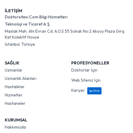
İLETİŞİM
Doktorsitesi Com Bilgi Hizmetleri
Teknoloji ve Ticaret A.Ş.
Maslak Mah. Ahi Evran Cd. A.O.S 55 Sokak No:2 Aksoy Plaza Giriş
Kat Kolektif House
İstanbul, Türkiye
SAĞLIK
PROFESYONELLER
Uzmanlar
Doktorlar İçin
Uzmanlık Alanları
Web Siteniz İçin
Hastalıklar
Kariyer
İşe Alım
Hizmetler
Hastaneler
KURUMSAL
Hakkımızda