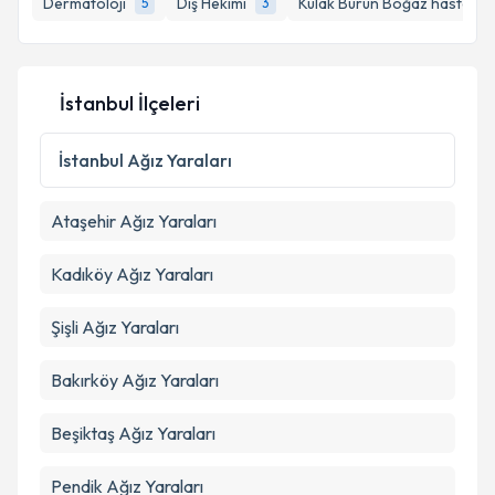
Dermatoloji
Diş Hekimi
Kulak Burun Boğaz hastalıkl
5
3
E-posta Adresiniz
İstanbul İlçeleri
Kişisel verilerimin işlenmesine ilişkin
Aydınlatma
Metni
'ni okudum ve kişisel verilerimin belirtilen
İstanbul
Ağız Yaraları
kapsamda işlenmesini kabul ediyorum.
Ataşehir
Ağız Yaraları
Takvim Talebini Gönder
Kadıköy
Ağız Yaraları
Şişli
Ağız Yaraları
Bakırköy
Ağız Yaraları
Beşiktaş
Ağız Yaraları
Pendik
Ağız Yaraları