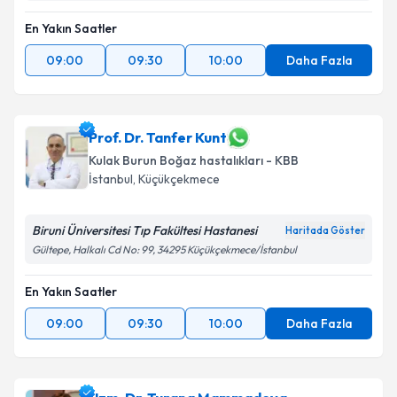
En Yakın Saatler
09:00
09:30
10:00
Daha Fazla
Prof. Dr. Tanfer Kunt
Kulak Burun Boğaz hastalıkları - KBB
İstanbul
, Küçükçekmece
Biruni Üniversitesi Tıp Fakültesi Hastanesi
Haritada Göster
Gültepe, Halkalı Cd No: 99, 34295 Küçükçekmece/İstanbul
En Yakın Saatler
09:00
09:30
10:00
Daha Fazla