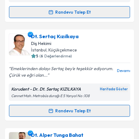
Randevu Talep Et
Randevu Takvimi Talebi
Uzm. Dr. Muhammed Aksoy
için randevu takvimi
Dt. Sertaç Kızılkaya
talebi oluşturun. Size bu uzmandan randevu almanız
Diş Hekimi
için bir takvim hazırlandığında e-posta ile
İstanbul
, Küçükçekmece
bilgilendireceğiz.
5
(
6
Değerlendirme)
E-posta Adresiniz
Emeklerinden dolayı Sertaç bey'e teşekkür ediyorum.
Devamı
Çürük ve eğri olan...
Korudent - Dr. Dt. Sertaç KIZILKAYA
Haritada Göster
Cennet Mah. Metrobüs durağı E 5 Yanyol No :108
Kişisel verilerimin işlenmesine ilişkin
Aydınlatma
Metni
'ni okudum ve kişisel verilerimin belirtilen
kapsamda işlenmesini kabul ediyorum.
Randevu Talep Et
Randevu Takvimi Talebi
Takvim Talebini Gönder
Dt. Sertaç Kızılkaya
için randevu takvimi talebi
Dt. Alper Tunga Bahat