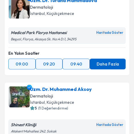
Uzm. Dr. Turana Mammadova
Dermatoloji
İstanbul
, Küçükçekmece
Medical Park Florya Hastanesi
Haritada Göster
Beşyol, Florya, Akasya Sk. No:4 D:1, 34295
En Yakın Saatler
09:00
09:20
09:40
Daha Fazla
Uzm. Dr. Muhammed Aksoy
Dermatoloji
İstanbul
, Küçükçekmece
5
(
1
Değerlendirme)
Shinest Kliniği
Haritada Göster
Atakent Mahallesi 242. Sokak