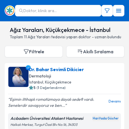
Doktor, klinik ara...
Ağız Yaraları, Küçükçekmece - İstanbul
Toplam
11
Ağız Yaraları
tedavisi yapan doktor - uzman bulundu
Filtrele
Akıllı Sıralama
Dr. Bahar Sevimli Dikicier
Dermatoloji
İstanbul
, Küçükçekmece
5
(
1
Değerlendirme)
Eşimin iltihaplı romatizmaya dayalı sedefi vardı.
Devamı
Senelerdir savaşıyoruz ve ben...
Acıbadem Üniversitesi Atakent Hastanesi
Haritada Göster
Halkalı Merkez, Turgut Özal Blv No:16, 34303