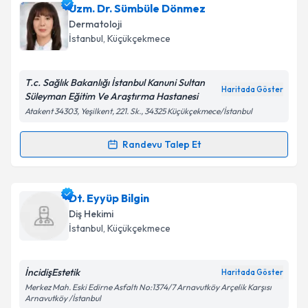
Op. Dr. Mustafa Güneş
için randevu takvimi talebi
Uzm. Dr. Sümbüle Dönmez
oluşturun. Size bu uzmandan randevu almanız için bir
Dermatoloji
takvim hazırlandığında e-posta ile bilgilendireceğiz.
Takvim Talebini Gönder
İstanbul
, Küçükçekmece
E-posta Adresiniz
T.c. Sağlık Bakanlığı İstanbul Kanuni Sultan
Haritada Göster
Süleyman Eğitim Ve Araştırma Hastanesi
Atakent 34303, Yeşilkent, 221. Sk., 34325 Küçükçekmece/İstanbul
Kişisel verilerimin işlenmesine ilişkin
Aydınlatma
Metni
'ni okudum ve kişisel verilerimin belirtilen
Randevu Talep Et
Randevu Takvimi Talebi
kapsamda işlenmesini kabul ediyorum.
Uzm. Dr. Sümbüle Dönmez
için randevu takvimi
Dt. Eyyüp Bilgin
Takvim Talebini Gönder
talebi oluşturun. Size bu uzmandan randevu almanız
Diş Hekimi
için bir takvim hazırlandığında e-posta ile
İstanbul
, Küçükçekmece
bilgilendireceğiz.
E-posta Adresiniz
İncidişEstetik
Haritada Göster
Merkez Mah. Eski Edirne Asfaltı No:1374/7 Arnavutköy Arçelik Karşısı
Arnavutköy /İstanbul