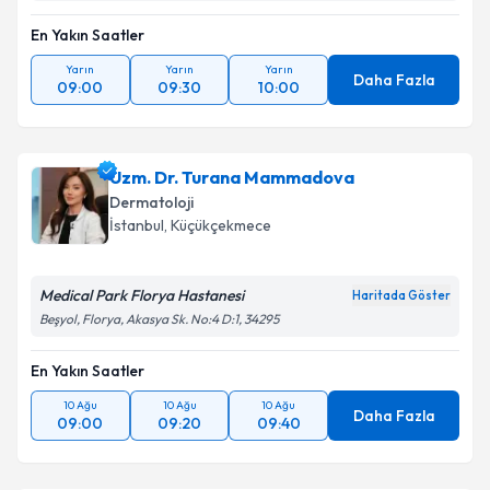
En Yakın Saatler
Yarın
Yarın
Yarın
Daha Fazla
09:00
09:30
10:00
Uzm. Dr. Turana Mammadova
Dermatoloji
İstanbul
, Küçükçekmece
Medical Park Florya Hastanesi
Haritada Göster
Beşyol, Florya, Akasya Sk. No:4 D:1, 34295
En Yakın Saatler
10 Ağu
10 Ağu
10 Ağu
Daha Fazla
09:00
09:20
09:40