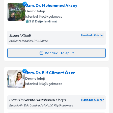
Uzm. Dr. Muhammed Aksoy
Dermatoloji
İstanbul
, Küçükçekmece
5
(
1
Değerlendirme)
Shinest Kliniği
Haritada Göster
Atakent Mahallesi 242. Sokak
Randevu Talep Et
Randevu Takvimi Talebi
Uzm. Dr. Muhammed Aksoy
için randevu takvimi
Uzm. Dr. Elif Cömert Özer
talebi oluşturun. Size bu uzmandan randevu almanız
Dermatoloji
için bir takvim hazırlandığında e-posta ile
İstanbul
, Küçükçekmece
bilgilendireceğiz.
E-posta Adresiniz
Biruni Üniversite Hastahanesi Florya
Haritada Göster
Beşyol Mh. Eski Londra Asf No:10 Küçükçekmece‎