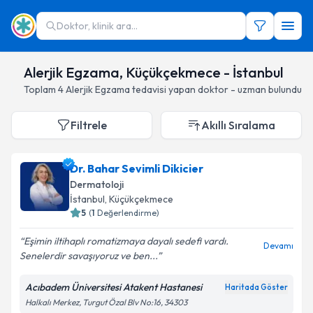
Doktor, klinik ara...
Alerjik Egzama, Küçükçekmece - İstanbul
Toplam
4
Alerjik Egzama
tedavisi yapan doktor - uzman bulundu
Filtrele
Akıllı Sıralama
Dr. Bahar Sevimli Dikicier
Dermatoloji
İstanbul
, Küçükçekmece
5
(
1
Değerlendirme)
Eşimin iltihaplı romatizmaya dayalı sedefi vardı.
Devamı
Senelerdir savaşıyoruz ve ben...
Acıbadem Üniversitesi Atakent Hastanesi
Haritada Göster
Halkalı Merkez, Turgut Özal Blv No:16, 34303