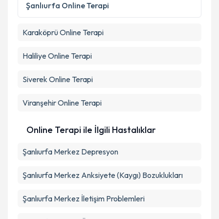
Metni
'ni okudum ve kişisel verilerimin belirtilen
Şanlıurfa
Online Terapi
kapsamda işlenmesini kabul ediyorum.
Karaköprü
Online Terapi
Takvim Talebini Gönder
Haliliye
Online Terapi
Siverek
Online Terapi
Viranşehir
Online Terapi
Online Terapi ile İlgili Hastalıklar
Şanlıurfa Merkez Depresyon
Şanlıurfa Merkez Anksiyete (Kaygı) Bozuklukları
Şanlıurfa Merkez İletişim Problemleri