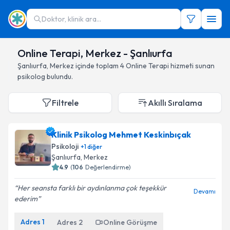
Doktor, klinik ara...
Online Terapi, Merkez - Şanlıurfa
Şanlıurfa
,
Merkez
içinde toplam
4
Online Terapi hizmeti sunan
psikolog
bulundu.
Filtrele
Akıllı Sıralama
Klinik Psikolog Mehmet Keskinbıçak
Psikoloji
+
1
diğer
Şanlıurfa
, Merkez
4.9
(
106
Değerlendirme)
Her seansta farklı bir aydınlanma çok teşekkür
Devamı
ederim
Adres
1
Adres
2
Online Görüşme