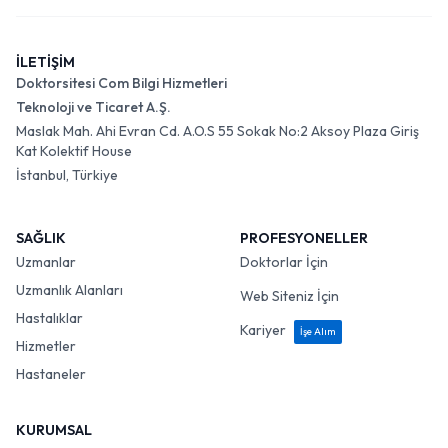
İLETİŞİM
Doktorsitesi Com Bilgi Hizmetleri
Teknoloji ve Ticaret A.Ş.
Maslak Mah. Ahi Evran Cd. A.O.S 55 Sokak No:2 Aksoy Plaza Giriş
Kat Kolektif House
İstanbul, Türkiye
SAĞLIK
PROFESYONELLER
Uzmanlar
Doktorlar İçin
Uzmanlık Alanları
Web Siteniz İçin
Hastalıklar
Kariyer
İşe Alım
Hizmetler
Hastaneler
KURUMSAL