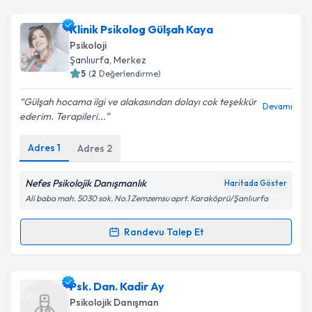
Psk. Tuba Çelik
için randevu takvimi talebi oluşturun.
Klinik Psikolog Gülşah Kaya
Size bu uzmandan randevu almanız için bir takvim
Psikoloji
hazırlandığında e-posta ile bilgilendireceğiz.
Şanlıurfa
, Merkez
5
(
2
Değerlendirme)
E-posta Adresiniz
Gülşah hocama ilgi ve alakasından dolayı cok teşekkür
Devamı
ederim. Terapileri...
Adres
1
Adres
2
Kişisel verilerimin işlenmesine ilişkin
Aydınlatma
Metni
'ni okudum ve kişisel verilerimin belirtilen
kapsamda işlenmesini kabul ediyorum.
Nefes Psikolojik Danışmanlık
Haritada Göster
Ali baba mah. 5030 sok. No.1 Zemzemsu aprt. Karaköprü/Şanlıurfa
Takvim Talebini Gönder
Randevu Talep Et
Randevu Takvimi Talebi
Klinik Psikolog Gülşah Kaya
için randevu takvimi
Psk. Dan. Kadir Ay
talebi oluşturun. Size bu uzmandan randevu almanız
Psikolojik Danışman