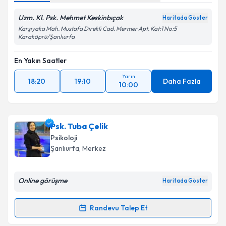
Uzm. Kl. Psk. Mehmet Keskinbıçak
Haritada Göster
Karşıyaka Mah. Mustafa Direkli Cad. Mermer Apt. Kat:1 No:5
Karaköprü/Şanlıurfa
En Yakın Saatler
Yarın
18:20
19:10
Daha Fazla
10:00
Psk. Tuba Çelik
Psikoloji
Şanlıurfa
, Merkez
Online görüşme
Haritada Göster
Randevu Talep Et
Randevu Takvimi Talebi