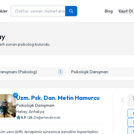
ikler
Blog
Kayıt Ol
ay
eti sunan psikolog
bulundu.
Danışmanı (Psikolog)
Psikolojik Danışman
1
Uzm. Psk. Dan. Metin Hamurcu
Psikolojik Danışman
Hatay
, Antakya
4.9
(
24
Değerlendirme)
şkim yeni bitti; terapimiz süresince kendimi toparladım;