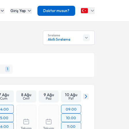
Giriş Yap
Doktor musun?
Sıralama
Akıllı Sıralama
1
7 Ağu
8 Ağu
9 Ağu
10 Ağu
Cum
Cmt
Paz
Pzt
14:00
09:00
15:00
10:00
16:00
11:00
Takvim
Takvim