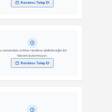
Randevu Talep Et
akvimi Talebi
 verilerimin işlenmesine ilişkin
Aydınlatma Metni
'ni
 ve kişisel verilerimin belirtilen kapsamda
esini kabul ediyorum.
 Dan. Meral Öztürk
için randevu takvimi talebi
Size bu uzmandan randevu almanız için bir takvim
Takvim Talebini Gönder
ında e-posta ile bilgilendireceğiz.
resiniz
u uzmandan online randevu alabileceğin bir
takvimi bulunmuyor.
Randevu Talep Et
 verilerimin işlenmesine ilişkin
Aydınlatma Metni
'ni
 ve kişisel verilerimin belirtilen kapsamda
akvimi Talebi
esini kabul ediyorum.
 Beyaz
için randevu takvimi talebi oluşturun. Size bu
Takvim Talebini Gönder
ndevu almanız için bir takvim hazırlandığında e-
lgilendireceğiz.
resiniz