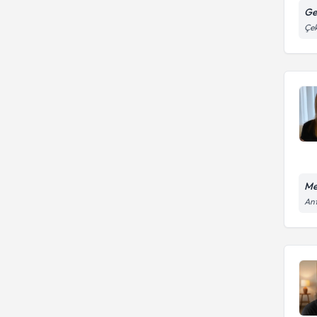
Ge
Kaygı Bozuklukları
Çek
Me
An