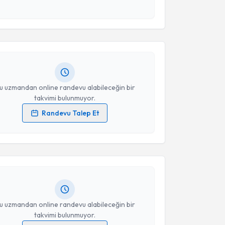
akvimi Talebi
esini kabul ediyorum.
 Murat Kına
için randevu takvimi talebi oluşturun.
Takvim Talebini Gönder
andan randevu almanız için bir takvim
ında e-posta ile bilgilendireceğiz.
resiniz
u uzmandan online randevu alabileceğin bir
takvimi bulunmuyor.
Randevu Talep Et
akvimi Talebi
 verilerimin işlenmesine ilişkin
Aydınlatma Metni
'ni
 ve kişisel verilerimin belirtilen kapsamda
esini kabul ediyorum.
em Büyükleyla
için randevu takvimi talebi oluşturun.
andan randevu almanız için bir takvim
ında e-posta ile bilgilendireceğiz.
Takvim Talebini Gönder
resiniz
u uzmandan online randevu alabileceğin bir
takvimi bulunmuyor.