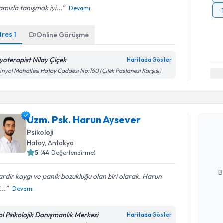
mızla tanışmak iyi...
Devamı
dres
1
Online Görüşme
zyoterapist Nilay Çiçek
Haritada Göster
inyol Mahallesi Hatay Caddesi No:160 (Çilek Pastanesi Karşısı)
Randevu T
Uzm. Psk. Harun Aysever
Uzm. Psk.
Size bu uzm
Psikoloji
hazırlandığ
Hatay
, Antakya
5
(
44
Değerlendirme)
E-posta Ad
B
lardir kaygı ve panik bozukluğu olan biri olarak. Harun
...
Devamı
Kişisel
ol Psikolojik Danışmanlık Merkezi
Haritada Göster
okudum