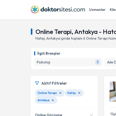
Uzmanlar
Klin
Online Terapi, Antakya - Hat
Hatay
,
Antakya
içinde toplam
6
Online Terapi hizm
İlgili Branşlar
Psikoloji
Aile 
5
Aktif Filtreler
Online Terapi
Hatay
Antakya
İli
Online Görüşme