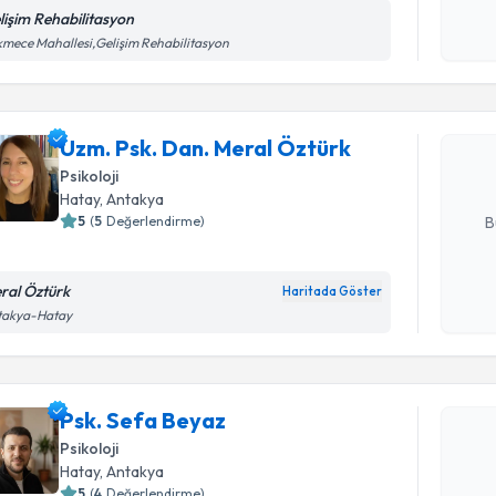
lişim Rehabilitasyon
Randevu T
Kişisel
mece Mahallesi,Gelişim Rehabilitasyon
okudum
işlenm
Uzm. Psk.
oluşturun. 
Uzm. Psk. Dan. Meral Öztürk
hazırlandığ
Psikoloji
E-posta Ad
Hatay
, Antakya
5
(
5
Değerlendirme)
B
ral Öztürk
Haritada Göster
Kişisel
takya-Hatay
okudum
Randevu T
işlenm
Psk. Sefa
Psk. Sefa Beyaz
uzmandan ra
posta ile bi
Psikoloji
Hatay
, Antakya
E-posta Ad
5
(
4
Değerlendirme)