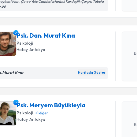
Randevu T
aykent Mah. Çevre Yolu Caddesi İstanbul Kardeşlik Çarşısı Tabela
işlenm
o.66
Psk. Dan.
Size bu uzm
hazırlandığ
Psk. Dan. Murat Kına
Psikoloji
E-posta Ad
Hatay
, Antakya
B
Randevu T
k.Murat Kına
Haritada Göster
Kişisel
okudum
işlenm
Psk. Mery
Size bu uzm
Psk. Meryem Büyükleyla
hazırlandığ
Psikoloji
+
1
diğer
E-posta Ad
Hatay
, Antakya
B