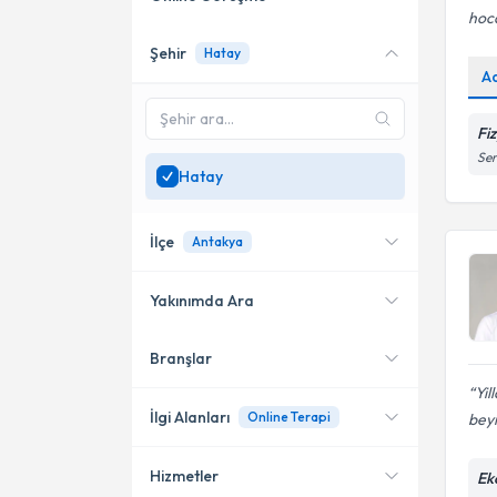
hoca
Şehir
Hatay
Online danışmanlık sunan
A
uzmanları göster
Sadece
Hatay
bölgesinde
Fi
uzman ara
Ser
Hatay
İlçe
Antakya
Yakınımda Ara
Branşlar
Konumuma yakın uzmanları
Antakya
göster
Yil
İskenderun
İlgi Alanları
Online Terapi
beyi
Dörtyol
Hizmetler
Ek
Psikoloji