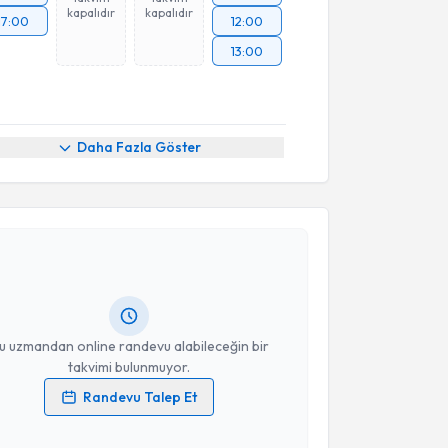
kapalıdır
kapalıdır
17:00
12:00
13:00
Daha Fazla Göster
akvimi Talebi
 Harun Aysever
için randevu takvimi talebi oluşturun.
andan randevu almanız için bir takvim
ında e-posta ile bilgilendireceğiz.
resiniz
u uzmandan online randevu alabileceğin bir
takvimi bulunmuyor.
Randevu Talep Et
 verilerimin işlenmesine ilişkin
Aydınlatma Metni
'ni
 ve kişisel verilerimin belirtilen kapsamda