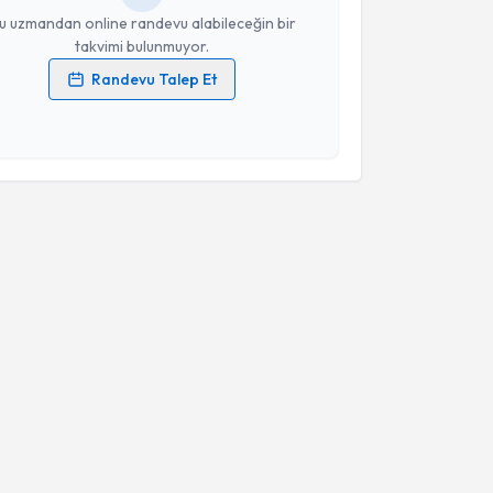
u uzmandan online randevu alabileceğin bir
takvimi bulunmuyor.
Randevu Talep Et
 verilerimin işlenmesine ilişkin
Aydınlatma Metni
'ni
 ve kişisel verilerimin belirtilen kapsamda
esini kabul ediyorum.
Takvim Talebini Gönder