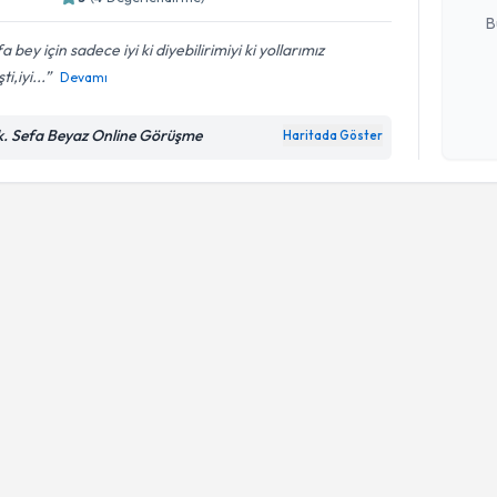
B
a bey için sadece iyi ki diyebilirimiyi ki yollarımız
ti,iyi...
Devamı
Kişisel
okudum
k. Sefa Beyaz Online Görüşme
Haritada Göster
işlenm