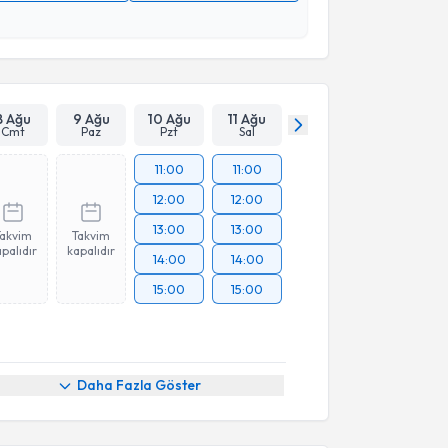
 verilerimin işlenmesine ilişkin
Aydınlatma Metni
'ni
 ve kişisel verilerimin belirtilen kapsamda
esini kabul ediyorum.
Takvim Talebini Gönder
8 Ağu
9 Ağu
10 Ağu
11 Ağu
Cmt
Paz
Pzt
Sal
11:00
11:00
12:00
12:00
13:00
13:00
Takvim
Takvim
palıdır
kapalıdır
14:00
14:00
15:00
15:00
Daha Fazla Göster