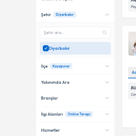
Me
Pey
Şehir
Diyarbakır
Online danışmanlık sunan
uzmanları göster
Sadece
Diyarbakır
bölgesinde uzman ara
Diyarbakır
İlçe
Kayapınar
A
Yakınımda Ara
Bü
Cen
Branşlar
Konumuma yakın uzmanları
Kayapınar
göster
Yenişehir
İlgi Alanları
Online Terapi
Hizmetler
Psikoloji