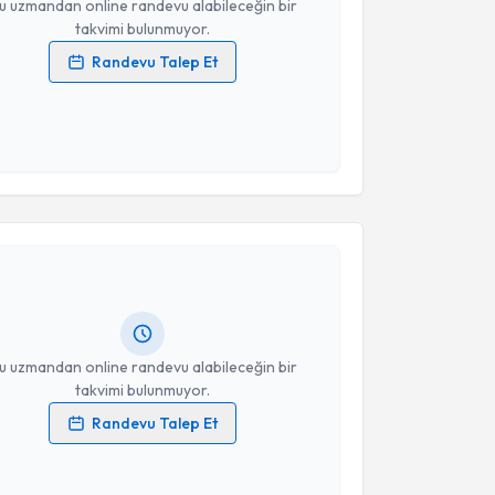
u uzmandan online randevu alabileceğin bir
takvimi bulunmuyor.
Randevu Talep Et
 verilerimin işlenmesine ilişkin
Aydınlatma Metni
'ni
 ve kişisel verilerimin belirtilen kapsamda
esini kabul ediyorum.
akvimi Talebi
Takvim Talebini Gönder
 Gamze Çiçek
için randevu takvimi talebi oluşturun.
andan randevu almanız için bir takvim
ında e-posta ile bilgilendireceğiz.
resiniz
u uzmandan online randevu alabileceğin bir
takvimi bulunmuyor.
Randevu Talep Et
 verilerimin işlenmesine ilişkin
Aydınlatma Metni
'ni
 ve kişisel verilerimin belirtilen kapsamda
akvimi Talebi
esini kabul ediyorum.