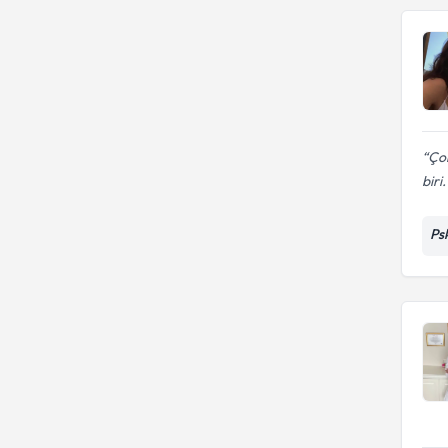
Ço
biri
Ps