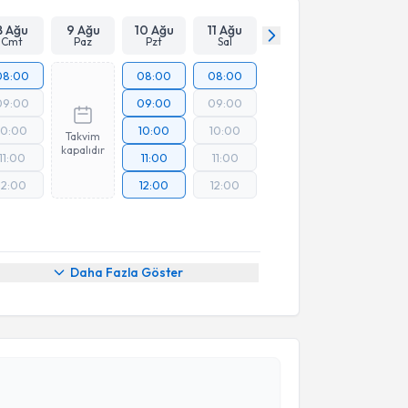
8 Ağu
9 Ağu
10 Ağu
11 Ağu
Cmt
Paz
Pzt
Sal
08:00
08:00
08:00
09:00
09:00
09:00
10:00
10:00
10:00
Takvim
kapalıdır
11:00
11:00
11:00
12:00
12:00
12:00
Daha Fazla Göster
akvimi Talebi
Talip Sami
için randevu takvimi talebi oluşturun. Size
 randevu almanız için bir takvim hazırlandığında e-
lgilendireceğiz.