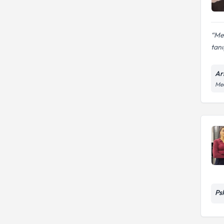
Cinsel terapi
Me
tan
Ari
Med
Ps