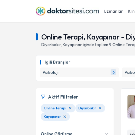
Uzmanlar
Klin
Online Terapi, Kayapınar - Di
Diyarbakır
,
Kayapınar
içinde toplam
9
Online Tera
İlgili Branşlar
Psikoloji
Psiko
6
Aktif Filtreler
Online Terapi
Diyarbakır
Kayapınar
Online Görüşme