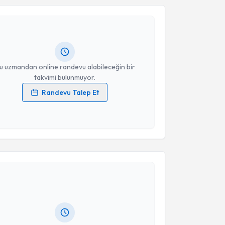
 İrem Kağanarslan
için randevu takvimi talebi
Size bu uzmandan randevu almanız için bir takvim
Takvim Talebini Gönder
ında e-posta ile bilgilendireceğiz.
resiniz
u uzmandan online randevu alabileceğin bir
takvimi bulunmuyor.
Randevu Talep Et
 verilerimin işlenmesine ilişkin
Aydınlatma Metni
'ni
 ve kişisel verilerimin belirtilen kapsamda
esini kabul ediyorum.
akvimi Talebi
Takvim Talebini Gönder
ikolog Cemre Hazal Çevik
için randevu takvimi
turun. Size bu uzmandan randevu almanız için bir
rlandığında e-posta ile bilgilendireceğiz.
resiniz