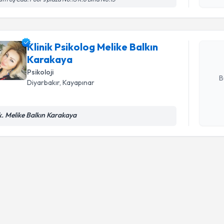
Klinik Psi
talebi oluş
takvim hazı
Klinik Psikolog Melike Balkın
Karakaya
E-posta Ad
Psikoloji
B
Diyarbakır
, Kayapınar
Kişisel
k. Melike Balkın Karakaya
okudum
işlenm