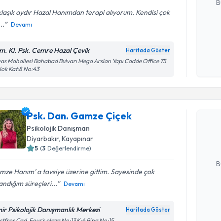
B
laşık aydır Hazal Hanımdan terapi alıyorum. Kendisi çok
...
Devamı
Kişisel
okudum
m. Kl. Psk. Cemre Hazal Çevik
Haritada Göster
işlenm
as Mahallesi Bahabad Bulvarı Mega Arslan Yapı Cadde Office 75
lok Kat:8 No:43
Randevu T
Psk. Dan.
Psk. Dan. Gamze Çiçek
Size bu uzm
Psikolojik Danışman
hazırlandığ
Diyarbakır
, Kayapınar
5
(
3
Değerlendirme)
E-posta Ad
B
ze Hanım’ a tavsiye üzerine gittim. Sayesinde çok
andığım süreçleri...
Devamı
Kişisel
okudum
mir Psikolojik Danışmanlık Merkezi
Haritada Göster
Randevu T
işlenm
tfroş Cad. Four's plaza No:13 K:6 Bina No:15