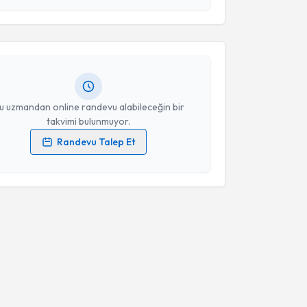
kolog Melike Balkın Karakaya
için randevu takvimi
Takvim Talebini Gönder
turun. Size bu uzmandan randevu almanız için bir
rlandığında e-posta ile bilgilendireceğiz.
resiniz
u uzmandan online randevu alabileceğin bir
takvimi bulunmuyor.
Randevu Talep Et
 verilerimin işlenmesine ilişkin
Aydınlatma Metni
'ni
 ve kişisel verilerimin belirtilen kapsamda
esini kabul ediyorum.
Takvim Talebini Gönder