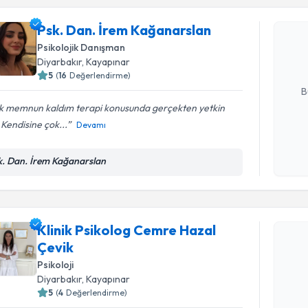
Psk. Dan.
Psk. Dan. İrem Kağanarslan
oluşturun. 
hazırlandığ
Psikolojik Danışman
Diyarbakır
, Kayapınar
E-posta Ad
5
(
16
Değerlendirme)
B
k memnun kaldım terapi konusunda gerçekten yetkin
. Kendisine çok...
Devamı
Kişisel
okudum
k. Dan. İrem Kağanarslan
işlenm
Randevu T
Klinik Psikolog Cemre Hazal
Klinik Ps
Çevik
talebi oluş
Psikoloji
takvim hazı
Diyarbakır
, Kayapınar
E-posta Ad
5
(
4
Değerlendirme)