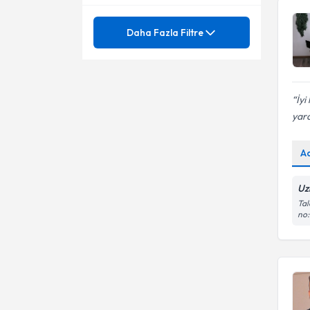
Psikolojik Danışman
Mezuniyet
Online Terapi
Daha Fazla Filtre
Psikiyatri
Anksiyete (Kaygı) Bozuklukları
Uzmanlık Alınan Kurum
Depresyon
Depresyon
Bilişsel Davranışçı Terapi
Ünvan
İyi
BALIKESIR ÜNIVERSITESI
Davranış Bozuklukları
yard
Bireysel Terapi
DICLE ÜNIVERSITESI
FIRAT ÜNIVERSITESI
Kaygı
Kaygı Bozuklukları
A
GİRNE AMERİKAN
YAKIN DOGU UNIVERSITESI
Ölüm Ve Yas
ÜNİVERSİTESİ
Dr.
Panik bozukluk
Hacettepe Üniversitesi
Uz
Üsküdar Üniversitesi
Stres
Klinik Psikolog
Tal
Fobi
no
LEFKE AVRUPA UNIVERSITESI
Bilişsel ve Davranışçı Terapi
Psk.
Genel psikoloji
OKAN ÜNİVERSİTESİ
Bireysel Terapi
Psk. Dan.
Okb (obsesif kompulsif
YENİ YÜZYIL ÜNİVERSİTESİ
bozukluk)
Duygu Durum Bozuklukları
Uzm. Psk.
Aile İlişkileri
Üsküdar Üniversitesi