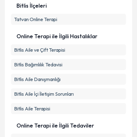
Bitlis İlçeleri
Kişisel verilerimin işlenmesine ilişkin
Aydınlatma
Tatvan
Metni
Online Terapi
'ni okudum ve kişisel verilerimin belirtilen
kapsamda işlenmesini kabul ediyorum.
Online Terapi ile İlgili Hastalıklar
Takvim Talebini Gönder
Bitlis Aile ve Çift Terapisi
Bitlis Bağımlılık Tedavisi
Bitlis Aile Danışmanlığı
Bitlis Aile İçi İletişim Sorunları
Bitlis Aile Terapisi
Online Terapi ile İlgili Tedaviler