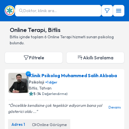
Doktor, klinik ara...
Online Terapi, Bitlis
Bitlis
içinde toplam
6
Online Terapi hizmeti sunan psikolog
bulundu.
Filtrele
Akıllı Sıralama
Klinik Psikolog Muhammed Salih Akbaba
Psikoloji
+
1
diğer
Bitlis
, Tatvan
5
(
14
Değerlendirme)
Öncelikle kendisine çok teşekkür ediyorum bana yol
Devamı
gösterici oldu ...
Adres
1
Online Görüşme