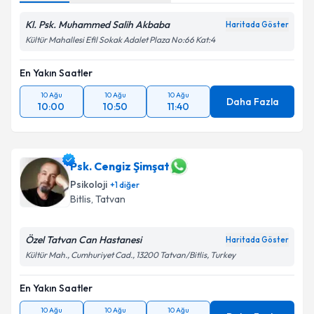
Kl. Psk. Muhammed Salih Akbaba
Haritada Göster
Kültür Mahallesi Efil Sokak Adalet Plaza No:66 Kat:4
En Yakın Saatler
10 Ağu
10 Ağu
10 Ağu
Daha Fazla
10:00
10:50
11:40
Psk. Cengiz Şimşat
Psikoloji
+
1
diğer
Bitlis
, Tatvan
Özel Tatvan Can Hastanesi
Haritada Göster
Kültür Mah., Cumhuriyet Cad., 13200 Tatvan/Bitlis, Turkey
En Yakın Saatler
10 Ağu
10 Ağu
10 Ağu