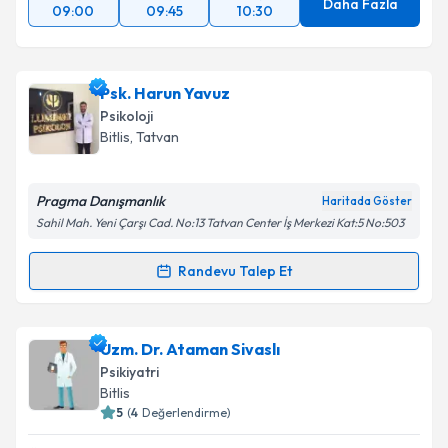
Daha Fazla
09:00
09:45
10:30
Psk. Harun Yavuz
Psikoloji
Bitlis
, Tatvan
Pragma Danışmanlık
Haritada Göster
Sahil Mah. Yeni Çarşı Cad. No:13 Tatvan Center İş Merkezi Kat:5 No:503
Randevu Talep Et
Randevu Takvimi Talebi
Psk. Harun Yavuz
için randevu takvimi talebi
Uzm. Dr. Ataman Sivaslı
oluşturun. Size bu uzmandan randevu almanız için bir
Psikiyatri
takvim hazırlandığında e-posta ile bilgilendireceğiz.
Bitlis
5
(
4
Değerlendirme)
E-posta Adresiniz