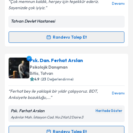
Çok memnun kaldık, herşey için teşekkür ederiz.
Devamı
Sayenizde çok iyiyiz.
Tatvan Devlet Hastanesi
Kişisel verilerimin işlenmesine ilişkin
Aydınlatma
Metni
'ni okudum ve kişisel verilerimin belirtilen
kapsamda işlenmesini kabul ediyorum.
Randevu Talep Et
Randevu Takvimi Talebi
Takvim Talebini Gönder
Uzm. Dr. Ataman Sivaslı
için randevu takvimi talebi
Psk. Dan. Ferhat Arslan
oluşturun. Size bu uzmandan randevu almanız için bir
Psikolojik Danışman
takvim hazırlandığında e-posta ile bilgilendireceğiz.
Bitlis
, Tatvan
4.9
(
23
Değerlendirme)
E-posta Adresiniz
Ferhat bey ile yaklaşık bir yıldır çalışıyoruz. BDT,
Devamı
Anksiyete bozukluğu,...
Psk. Ferhat Arslan
Haritada Göster
Kişisel verilerimin işlenmesine ilişkin
Aydınlatma
Aydınlar Mah. İstasyon Cad. No:2 Kat:2 Daire:3
Metni
'ni okudum ve kişisel verilerimin belirtilen
kapsamda işlenmesini kabul ediyorum.
Randevu Talep Et