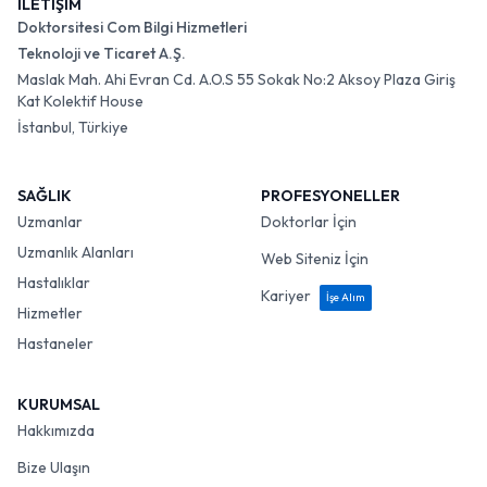
İLETİŞİM
Doktorsitesi Com Bilgi Hizmetleri
Teknoloji ve Ticaret A.Ş.
Maslak Mah. Ahi Evran Cd. A.O.S 55 Sokak No:2 Aksoy Plaza Giriş
Kat Kolektif House
İstanbul, Türkiye
SAĞLIK
PROFESYONELLER
Uzmanlar
Doktorlar İçin
Uzmanlık Alanları
Web Siteniz İçin
Hastalıklar
Kariyer
İşe Alım
Hizmetler
Hastaneler
KURUMSAL
Hakkımızda
Bize Ulaşın