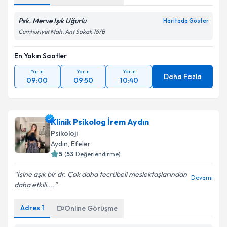
Psk. Merve Işık Uğurlu
Haritada Göster
Cumhuriyet Mah. Ant Sokak 16/B
En Yakın Saatler
Yarın
Yarın
Yarın
Daha Fazla
09:00
09:50
10:40
Klinik Psikolog İrem Aydın
Psikoloji
Aydın
, Efeler
5
(
53
Değerlendirme)
İşine aşık bir dr. Çok daha tecrübeli meslektaşlarından
Devamı
daha etkili....
Adres
1
Online Görüşme