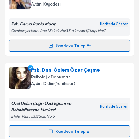
takvim hazırlandığında e-posta ile bilgilendireceğiz.
Aydın
, Kuşadası
E-posta Adresiniz
Psk. Derya Rabia Mucip
Haritada Göster
Cumhuriyet Mah. Avcı 1 Sokak No:3 Sıdıka Apt İÇ Kapı No:7
Kişisel verilerimin işlenmesine ilişkin
Aydınlatma
Randevu Talep Et
Randevu Takvimi Talebi
Metni
'ni okudum ve kişisel verilerimin belirtilen
kapsamda işlenmesini kabul ediyorum.
Psk. Derya Rabia Mucip
için randevu takvimi talebi
Psk. Dan. Özlem Özer Çeşme
oluşturun. Size bu uzmandan randevu almanız için bir
Takvim Talebini Gönder
Psikolojik Danışman
takvim hazırlandığında e-posta ile bilgilendireceğiz.
Aydın
, Didim(Yenihisar)
E-posta Adresiniz
Özel Didim Çağrı Özel Eğitim ve
Haritada Göster
Rehabilitasyon Merkezi
Efeler Mah. 1302 Sok. No:6
Kişisel verilerimin işlenmesine ilişkin
Aydınlatma
Metni
'ni okudum ve kişisel verilerimin belirtilen
Randevu Talep Et
Randevu Takvimi Talebi
kapsamda işlenmesini kabul ediyorum.