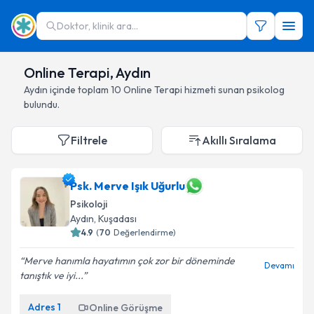
Doktor, klinik ara...
Online Terapi, Aydın
Aydın
içinde toplam
10
Online Terapi hizmeti sunan psikolog
bulundu.
Filtrele
Akıllı Sıralama
Psk. Merve Işık Uğurlu
Psikoloji
Aydın
, Kuşadası
4.9
(
70
Değerlendirme)
Merve hanımla hayatımın çok zor bir döneminde
Devamı
tanıştık ve iyi...
Adres
1
Online Görüşme