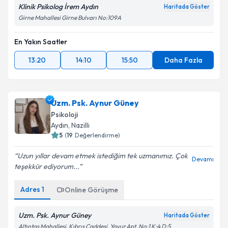
Klinik Psikolog İrem Aydın
Haritada Göster
Girne Mahallesi Girne Bulvarı No:109A
En Yakın Saatler
13:20
14:10
15:50
Daha Fazla
Uzm. Psk. Aynur Güney
Psikoloji
Aydın
, Nazilli
5
(
19
Değerlendirme)
Uzun yıllar devam etmek istediğim tek uzmanımız. Çok
Devamı
teşekkür ediyorum...
Adres
1
Online Görüşme
Uzm. Psk. Aynur Güney
Haritada Göster
Altıntaş Mahallesi, Kıbrıs Caddesi, Yavuz Apt. No:1 K:4 D:5