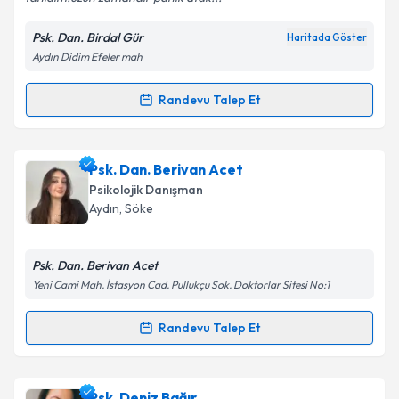
Psk. Dan. Birdal Gür
Haritada Göster
Aydın Didim Efeler mah
Kişisel verilerimin işlenmesine ilişkin
Aydınlatma
Metni
'ni okudum ve kişisel verilerimin belirtilen
kapsamda işlenmesini kabul ediyorum.
Randevu Talep Et
Randevu Takvimi Talebi
Takvim Talebini Gönder
Psk. Dan. Birdal Gür
için randevu takvimi talebi
Psk. Dan. Berivan Acet
oluşturun. Size bu uzmandan randevu almanız için bir
Psikolojik Danışman
takvim hazırlandığında e-posta ile bilgilendireceğiz.
Aydın
, Söke
E-posta Adresiniz
Psk. Dan. Berivan Acet
Yeni Cami Mah. İstasyon Cad. Pullukçu Sok. Doktorlar Sitesi No:1
Kişisel verilerimin işlenmesine ilişkin
Aydınlatma
Randevu Talep Et
Randevu Takvimi Talebi
Metni
'ni okudum ve kişisel verilerimin belirtilen
kapsamda işlenmesini kabul ediyorum.
Psk. Dan. Berivan Acet
için randevu takvimi talebi
Psk. Deniz Bağır