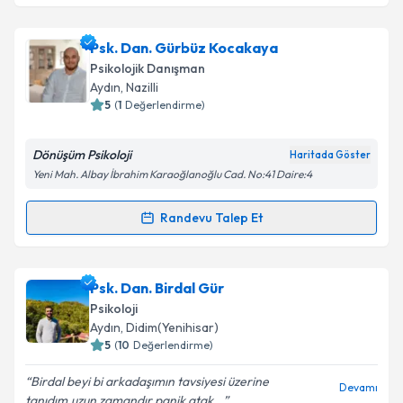
Psk. Dan. Özlem Özer Çeşme
için randevu takvimi
Psk. Dan. Gürbüz Kocakaya
Takvim Talebini Gönder
talebi oluşturun. Size bu uzmandan randevu almanız
Psikolojik Danışman
için bir takvim hazırlandığında e-posta ile
Aydın
, Nazilli
bilgilendireceğiz.
5
(
1
Değerlendirme)
E-posta Adresiniz
Dönüşüm Psikoloji
Haritada Göster
Yeni Mah. Albay İbrahim Karaoğlanoğlu Cad. No:41 Daire:4
Randevu Talep Et
Randevu Takvimi Talebi
Kişisel verilerimin işlenmesine ilişkin
Aydınlatma
Metni
'ni okudum ve kişisel verilerimin belirtilen
kapsamda işlenmesini kabul ediyorum.
Psk. Dan. Gürbüz Kocakaya
için randevu takvimi
Psk. Dan. Birdal Gür
talebi oluşturun. Size bu uzmandan randevu almanız
Psikoloji
Takvim Talebini Gönder
için bir takvim hazırlandığında e-posta ile
Aydın
, Didim(Yenihisar)
bilgilendireceğiz.
5
(
10
Değerlendirme)
E-posta Adresiniz
Birdal beyi bi arkadaşımın tavsiyesi üzerine
Devamı
tanıdım.uzun zamandır panik atak...