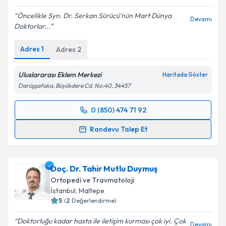
Öncelikle Syn. Dr. Serkan Sürücü'nün Mart Dünya
Devamı
Doktorlar...
Adres
1
Adres
2
Uluslararası Eklem Merkezi
Haritada Göster
Darüşşafaka, Büyükdere Cd. No:40, 34457
0 (850) 474 71 92
Randevu Takvimi Talebi
Randevu Talep Et
Doç. Dr. Serkan Sürücü
için randevu takvimi talebi
oluşturun. Size bu uzmandan randevu almanız için bir
Doç. Dr. Tahir Mutlu Duymuş
takvim hazırlandığında e-posta ile bilgilendireceğiz.
Ortopedi ve Travmatoloji
E-posta Adresiniz
İstanbul
, Maltepe
5
(
2
Değerlendirme)
Doktorluğu kadar hasta ile iletişim kurması çok iyi. Çok
Devamı