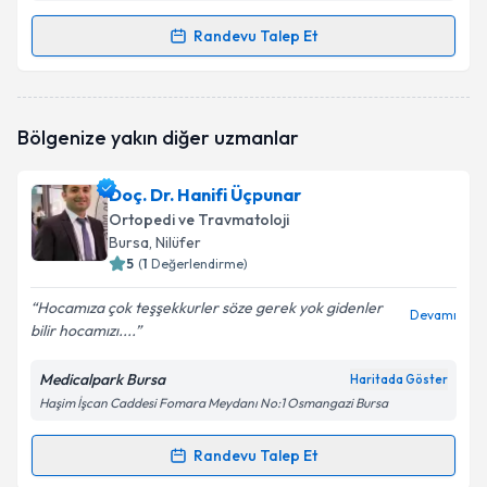
Randevu Talep Et
Randevu Takvimi Talebi
Op. Dr. Yaşar Akdoğan
için randevu takvimi talebi
Bölgenize yakın diğer uzmanlar
oluşturun. Size bu uzmandan randevu almanız için bir
takvim hazırlandığında e-posta ile bilgilendireceğiz.
Doç. Dr. Hanifi Üçpunar
E-posta Adresiniz
Ortopedi ve Travmatoloji
Bursa
, Nilüfer
5
(
1
Değerlendirme)
Hocamıza çok teşşekkurler söze gerek yok gidenler
Kişisel verilerimin işlenmesine ilişkin
Aydınlatma
Devamı
bilir hocamızı....
Metni
'ni okudum ve kişisel verilerimin belirtilen
kapsamda işlenmesini kabul ediyorum.
Medicalpark Bursa
Haritada Göster
Haşim İşcan Caddesi Fomara Meydanı No:1 Osmangazi Bursa
Takvim Talebini Gönder
Randevu Talep Et
Randevu Takvimi Talebi