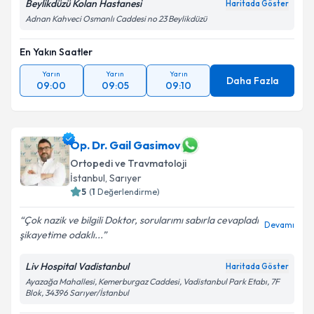
Beylikdüzü Kolan Hastanesi
Haritada Göster
Adnan Kahveci Osmanlı Caddesi no 23 Beylikdüzü
En Yakın Saatler
Yarın
Yarın
Yarın
Daha Fazla
09:00
09:05
09:10
Op. Dr. Gail Gasimov
Ortopedi ve Travmatoloji
İstanbul
, Sarıyer
5
(
1
Değerlendirme)
Çok nazik ve bilgili Doktor, sorularımı sabırla cevapladı
Devamı
şikayetime odaklı...
Liv Hospital Vadistanbul
Haritada Göster
Ayazağa Mahallesi, Kemerburgaz Caddesi, Vadistanbul Park Etabı, 7F
Blok, 34396 Sarıyer/İstanbul