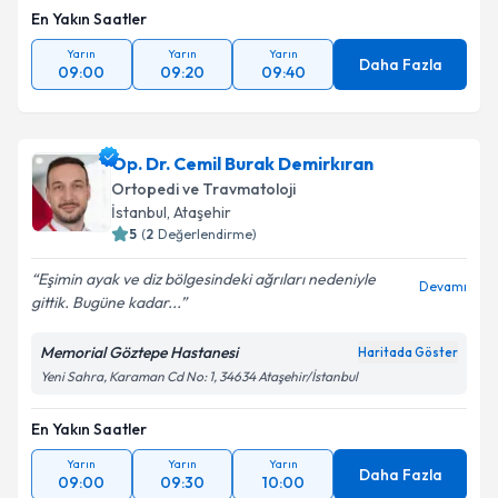
En Yakın Saatler
Yarın
Yarın
Yarın
Daha Fazla
09:00
09:20
09:40
Op. Dr. Cemil Burak Demirkıran
Ortopedi ve Travmatoloji
İstanbul
, Ataşehir
5
(
2
Değerlendirme)
Eşimin ayak ve diz bölgesindeki ağrıları nedeniyle
Devamı
gittik. Bugüne kadar...
Memorial Göztepe Hastanesi
Haritada Göster
Yeni Sahra, Karaman Cd No: 1, 34634 Ataşehir/İstanbul
En Yakın Saatler
Yarın
Yarın
Yarın
Daha Fazla
09:00
09:30
10:00