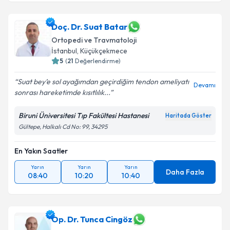
Doç. Dr. Hanifi Üçpunar
için randevu takvimi talebi
Doç. Dr. Suat Batar
oluşturun. Size bu uzmandan randevu almanız için bir
Ortopedi ve Travmatoloji
takvim hazırlandığında e-posta ile bilgilendireceğiz.
İstanbul
, Küçükçekmece
5
(
21
Değerlendirme)
E-posta Adresiniz
Suat bey’e sol ayağımdan geçirdiğim tendon ameliyatı
Devamı
sonrası hareketimde kısıtlılık...
Biruni Üniversitesi Tıp Fakültesi Hastanesi
Kişisel verilerimin işlenmesine ilişkin
Aydınlatma
Haritada Göster
Metni
'ni okudum ve kişisel verilerimin belirtilen
Gültepe, Halkalı Cd No: 99, 34295
kapsamda işlenmesini kabul ediyorum.
En Yakın Saatler
Takvim Talebini Gönder
Yarın
Yarın
Yarın
Daha Fazla
08:40
10:20
10:40
Op. Dr. Tunca Cingöz