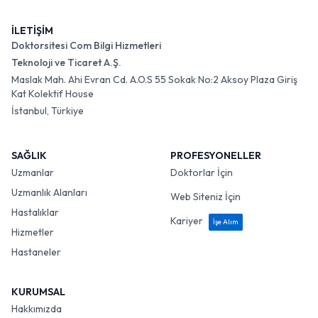
İLETİŞİM
Doktorsitesi Com Bilgi Hizmetleri
Teknoloji ve Ticaret A.Ş.
Maslak Mah. Ahi Evran Cd. A.O.S 55 Sokak No:2 Aksoy Plaza Giriş
Kat Kolektif House
İstanbul, Türkiye
SAĞLIK
PROFESYONELLER
Uzmanlar
Doktorlar İçin
Uzmanlık Alanları
Web Siteniz İçin
Hastalıklar
Kariyer
İşe Alım
Hizmetler
Hastaneler
KURUMSAL
Hakkımızda