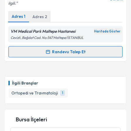
ilgili.
Kişisel verilerimin işlenmesine ilişkin
Aydınlatma
Metni
'ni okudum ve kişisel verilerimin belirtilen
Adres
1
Adres
2
kapsamda işlenmesini kabul ediyorum.
VM Medical Park Maltepe Hastanesi
Haritada Göster
Takvim Talebini Gönder
Cevizli, Bağdat Cad. No:547 Maltepe/İSTANBUL
Randevu Talep Et
Randevu Takvimi Talebi
Doç. Dr. Tahir Mutlu Duymuş
için randevu takvimi
talebi oluşturun. Size bu uzmandan randevu almanız
İlgili Branşlar
için bir takvim hazırlandığında e-posta ile
bilgilendireceğiz.
Ortopedi ve Travmatoloji
1
E-posta Adresiniz
Bursa İlçeleri