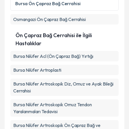
Kişisel verilerimin işlenmesine ilişkin
Aydınlatma
Bursa
Ön Çapraz Bağ Cerrahisi
Metni
'ni okudum ve kişisel verilerimin belirtilen
kapsamda işlenmesini kabul ediyorum.
Osmangazi
Ön Çapraz Bağ Cerrahisi
Takvim Talebini Gönder
Ön Çapraz Bağ Cerrahisi ile İlgili
Hastalıklar
Bursa Nilüfer Acl (Ön Çapraz Bağ) Yırtığı
Bursa Nilüfer Artroplasti
Bursa Nilüfer Artroskopik Diz, Omuz ve Ayak Bileği
Cerrahisi
Bursa Nilüfer Artroskopik Omuz Tendon
Yaralanmaları Tedavisi
Bursa Nilüfer Artroskopik Ön Çapraz Bağ ve