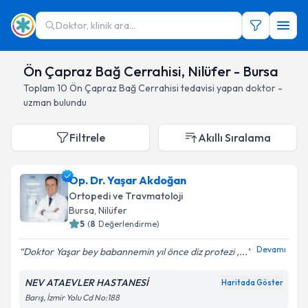
Doktor, klinik ara...
Ön Çapraz Bağ Cerrahisi, Nilüfer - Bursa
Toplam
10
Ön Çapraz Bağ Cerrahisi
tedavisi yapan doktor -
uzman bulundu
Filtrele
Akıllı Sıralama
Op. Dr. Yaşar Akdoğan
Ortopedi ve Travmatoloji
Bursa
, Nilüfer
5
(
8
Değerlendirme)
Devamı
Doktor Yaşar bey babannemin yıl önce diz protezi ,...
NEV ATAEVLER HASTANESİ
Haritada Göster
Barış, İzmir Yolu Cd No:188