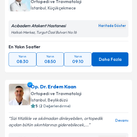
Ortopedi ve Travmatoloji
İstanbul
, Küçükçekmece
Acıbadem Atakent Hastanesi
Haritada Göster
Halkalı Merkez, Turgut Özal Bulvari No:16
En Yakın Saatler
Yarın
Yarın
Yarın
Daha Fazla
08:30
08:50
09:10
Op. Dr. Erdem Kaan
Ortopedi ve Travmatoloji
İstanbul
, Beylikdüzü
5
(
2
Değerlendirme)
Sizi titizlikle ve sıkılmadan dinleyebilen, ortopedik
Devamı
açıdan bütün sıkıntılarınızı giderebilecek,...