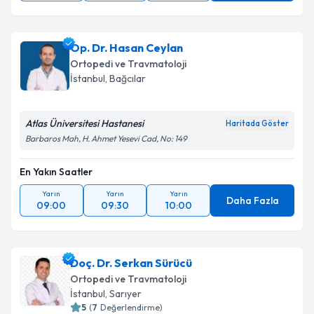
Op. Dr. Hasan Ceylan
Ortopedi ve Travmatoloji
İstanbul
, Bağcılar
Atlas Üniversitesi Hastanesi
Haritada Göster
Barbaros Mah, H. Ahmet Yesevi Cad, No: 149
En Yakın Saatler
Yarın
Yarın
Yarın
Daha Fazla
09:00
09:30
10:00
Doç. Dr. Serkan Sürücü
Ortopedi ve Travmatoloji
İstanbul
, Sarıyer
5
(
7
Değerlendirme)