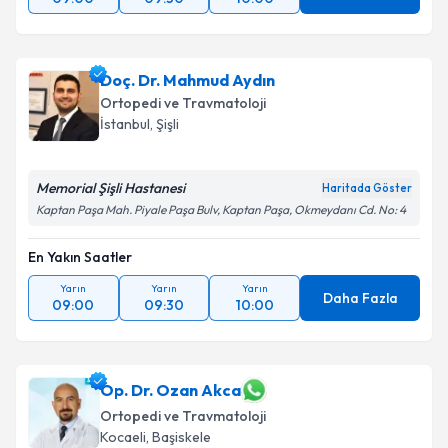
Doç. Dr. Mahmud Aydın
Ortopedi ve Travmatoloji
İstanbul
, Şişli
Memorial Şişli Hastanesi
Haritada Göster
Kaptan Paşa Mah. Piyale Paşa Bulv, Kaptan Paşa, Okmeydanı Cd. No: 4
En Yakın Saatler
Yarın
Yarın
Yarın
Daha Fazla
09:00
09:30
10:00
Op. Dr. Ozan Akca
Ortopedi ve Travmatoloji
Kocaeli
, Başiskele