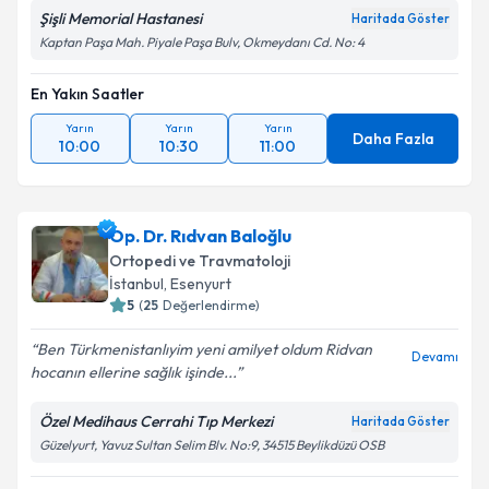
Şişli Memorial Hastanesi
Kişisel verilerimin işlenmesine ilişkin
Aydınlatma
Haritada Göster
Metni
'ni okudum ve kişisel verilerimin belirtilen
Kaptan Paşa Mah. Piyale Paşa Bulv, Okmeydanı Cd. No: 4
kapsamda işlenmesini kabul ediyorum.
En Yakın Saatler
Takvim Talebini Gönder
Yarın
Yarın
Yarın
Daha Fazla
10:00
10:30
11:00
Op. Dr. Rıdvan Baloğlu
Ortopedi ve Travmatoloji
İstanbul
, Esenyurt
5
(
25
Değerlendirme)
Ben Türkmenistanlıyim yeni amilyet oldum Ridvan
Devamı
hocanın ellerine sağlık işinde...
Özel Medihaus Cerrahi Tıp Merkezi
Haritada Göster
Güzelyurt, Yavuz Sultan Selim Blv. No:9, 34515 Beylikdüzü OSB