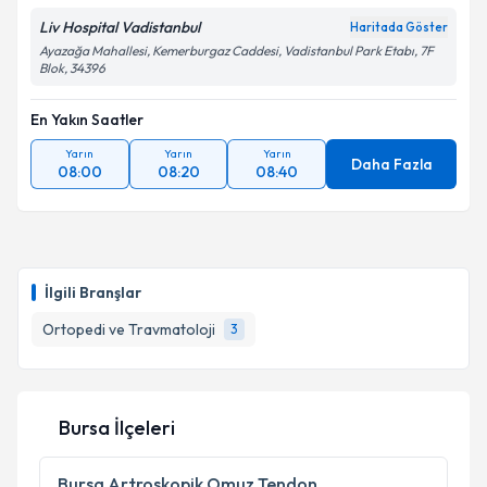
Liv Hospital Vadistanbul
Haritada Göster
Ayazağa Mahallesi, Kemerburgaz Caddesi, Vadistanbul Park Etabı, 7F
Blok, 34396
En Yakın Saatler
Yarın
Yarın
Yarın
Daha Fazla
08:00
08:20
08:40
İlgili Branşlar
Ortopedi ve Travmatoloji
3
Bursa İlçeleri
Bursa
Artroskopik Omuz Tendon