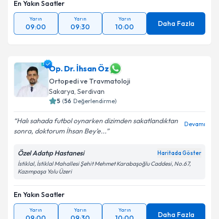
En Yakın Saatler
Yarın
Yarın
Yarın
Daha Fazla
09:00
09:30
10:00
Op. Dr. İhsan Öz
Ortopedi ve Travmatoloji
Sakarya
, Serdivan
5
(
56
Değerlendirme)
Halı sahada futbol oynarken dizimden sakatlandıktan
Devamı
sonra, doktorum İhsan Bey’e...
Özel Adatıp Hastanesi
Haritada Göster
İstiklal, İstiklal Mahallesi Şehit Mehmet Karabaşoğlu Caddesi, No.67,
Kazımpaşa Yolu Üzeri
En Yakın Saatler
Yarın
Yarın
Yarın
Daha Fazla
09:00
09:30
10:00