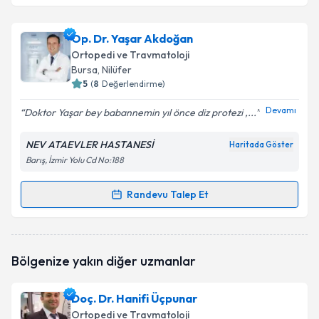
Op. Dr. Murat Altan
için randevu takvimi talebi
Op. Dr. Yaşar Akdoğan
oluşturun. Size bu uzmandan randevu almanız için bir
Ortopedi ve Travmatoloji
takvim hazırlandığında e-posta ile bilgilendireceğiz.
Bursa
, Nilüfer
5
(
8
Değerlendirme)
E-posta Adresiniz
Devamı
Doktor Yaşar bey babannemin yıl önce diz protezi ,...
NEV ATAEVLER HASTANESİ
Haritada Göster
Barış, İzmir Yolu Cd No:188
Kişisel verilerimin işlenmesine ilişkin
Aydınlatma
Metni
'ni okudum ve kişisel verilerimin belirtilen
kapsamda işlenmesini kabul ediyorum.
Randevu Talep Et
Randevu Takvimi Talebi
Takvim Talebini Gönder
Op. Dr. Yaşar Akdoğan
için randevu takvimi talebi
Bölgenize yakın diğer uzmanlar
oluşturun. Size bu uzmandan randevu almanız için bir
takvim hazırlandığında e-posta ile bilgilendireceğiz.
Doç. Dr. Hanifi Üçpunar
E-posta Adresiniz
Ortopedi ve Travmatoloji