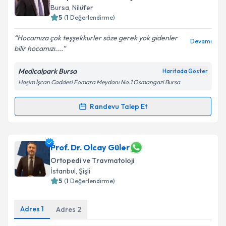
Bursa
, Nilüfer
5
(
1
Değerlendirme)
Hocamıza çok teşşekkurler söze gerek yok gidenler
Kişisel verilerimin işlenmesine ilişkin
Aydınlatma
Devamı
bilir hocamızı....
Metni
'ni okudum ve kişisel verilerimin belirtilen
kapsamda işlenmesini kabul ediyorum.
Medicalpark Bursa
Haritada Göster
Haşim İşcan Caddesi Fomara Meydanı No:1 Osmangazi Bursa
Takvim Talebini Gönder
Randevu Talep Et
Randevu Takvimi Talebi
Doç. Dr. Hanifi Üçpunar
için randevu takvimi talebi
Prof. Dr. Olcay Güler
oluşturun. Size bu uzmandan randevu almanız için bir
Ortopedi ve Travmatoloji
takvim hazırlandığında e-posta ile bilgilendireceğiz.
İstanbul
, Şişli
5
(
1
Değerlendirme)
E-posta Adresiniz
Adres
1
Adres
2