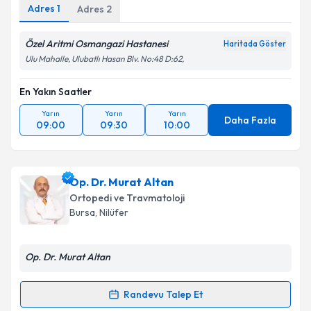
Adres
1
Adres
2
Özel Aritmi Osmangazi Hastanesi
Haritada Göster
Ulu Mahalle, Ulubatlı Hasan Blv. No:48 D:62,
En Yakın Saatler
Yarın
Yarın
Yarın
Daha Fazla
09:00
09:30
10:00
Op. Dr. Murat Altan
Ortopedi ve Travmatoloji
Bursa
, Nilüfer
Op. Dr. Murat Altan
Randevu Talep Et
Randevu Takvimi Talebi