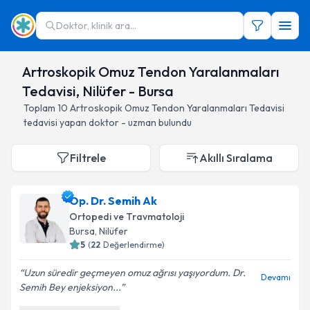
Doktor, klinik ara...
Artroskopik Omuz Tendon Yaralanmaları
Tedavisi, Nilüfer - Bursa
Toplam
10
Artroskopik Omuz Tendon Yaralanmaları Tedavisi
tedavisi yapan doktor - uzman bulundu
Filtrele
Akıllı Sıralama
Op. Dr. Semih Ak
Ortopedi ve Travmatoloji
Bursa
, Nilüfer
5
(
22
Değerlendirme)
Uzun süredir geçmeyen omuz ağrısı yaşıyordum. Dr.
Devamı
Semih Bey enjeksiyon...