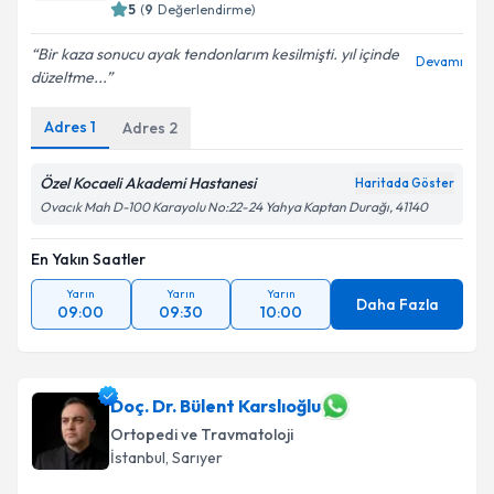
5
(
9
Değerlendirme)
Bir kaza sonucu ayak tendonlarım kesilmişti. yıl içinde
Devamı
düzeltme...
Adres
1
Adres
2
Özel Kocaeli Akademi Hastanesi
Haritada Göster
Ovacık Mah D-100 Karayolu No:22-24 Yahya Kaptan Durağı, 41140
En Yakın Saatler
Yarın
Yarın
Yarın
Daha Fazla
09:00
09:30
10:00
Doç. Dr. Bülent Karslıoğlu
Ortopedi ve Travmatoloji
İstanbul
, Sarıyer