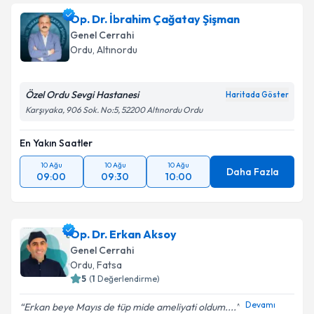
Op. Dr. İbrahim Çağatay Şişman
Genel Cerrahi
Ordu
, Altınordu
Özel Ordu Sevgi Hastanesi
Haritada Göster
Karşıyaka, 906 Sok. No:5, 52200 Altınordu Ordu
En Yakın Saatler
10 Ağu
10 Ağu
10 Ağu
Daha Fazla
09:00
09:30
10:00
Op. Dr. Erkan Aksoy
Genel Cerrahi
Ordu
, Fatsa
5
(
1
Değerlendirme)
Devamı
Erkan beye Mayıs de tüp mide ameliyati oldum....