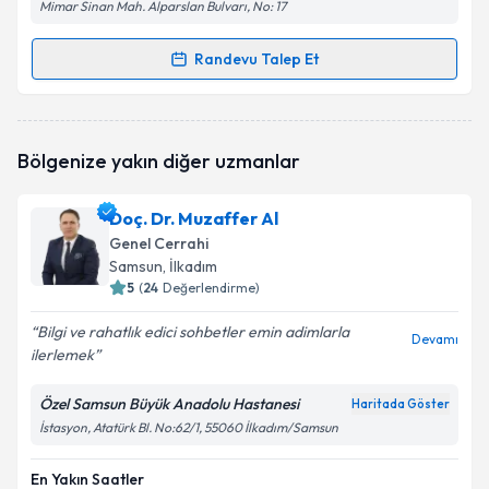
Mimar Sinan Mah. Alparslan Bulvarı, No: 17
Randevu Talep Et
Randevu Takvimi Talebi
Doç. Dr. Kadir Yıldırım
için randevu takvimi talebi
Bölgenize yakın diğer uzmanlar
oluşturun. Size bu uzmandan randevu almanız için bir
takvim hazırlandığında e-posta ile bilgilendireceğiz.
Doç. Dr. Muzaffer Al
E-posta Adresiniz
Genel Cerrahi
Samsun
, İlkadım
5
(
24
Değerlendirme)
Bilgi ve rahatlık edici sohbetler emin adimlarla
Kişisel verilerimin işlenmesine ilişkin
Aydınlatma
Devamı
ilerlemek
Metni
'ni okudum ve kişisel verilerimin belirtilen
kapsamda işlenmesini kabul ediyorum.
Özel Samsun Büyük Anadolu Hastanesi
Haritada Göster
İstasyon, Atatürk Bl. No:62/1, 55060 İlkadım/Samsun
Takvim Talebini Gönder
En Yakın Saatler