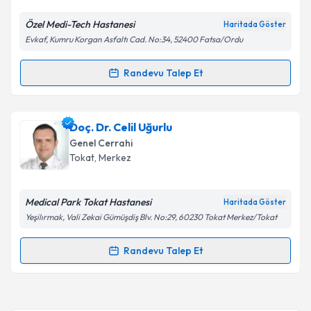
Özel Medi-Tech Hastanesi
Haritada Göster
Evkaf, Kumru Korgan Asfaltı Cad. No:34, 52400 Fatsa/Ordu
Randevu Talep Et
Randevu Takvimi Talebi
Op. Dr. Erkan Aksoy
için randevu takvimi talebi
Doç. Dr. Celil Uğurlu
oluşturun. Size bu uzmandan randevu almanız için bir
Genel Cerrahi
takvim hazırlandığında e-posta ile bilgilendireceğiz.
Tokat
, Merkez
E-posta Adresiniz
Medical Park Tokat Hastanesi
Haritada Göster
Yeşilırmak, Vali Zekai Gümüşdiş Blv. No:29, 60230 Tokat Merkez/Tokat
Kişisel verilerimin işlenmesine ilişkin
Aydınlatma
Randevu Talep Et
Randevu Takvimi Talebi
Metni
'ni okudum ve kişisel verilerimin belirtilen
kapsamda işlenmesini kabul ediyorum.
Doç. Dr. Celil Uğurlu
için randevu takvimi talebi