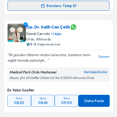
Kişisel verilerimin işlenmesine ilişkin
Aydınlatma
Metni
'ni okudum ve kişisel verilerimin belirtilen
Randevu Talep Et
Randevu Takvimi Talebi
kapsamda işlenmesini kabul ediyorum.
Op. Dr. Ömer Faruk Bük
için randevu takvimi talebi
Op. Dr. Salih Can Çelik
Takvim Talebini Gönder
oluşturun. Size bu uzmandan randevu almanız için bir
Genel Cerrahi
+
1
diğer
takvim hazırlandığında e-posta ile bilgilendireceğiz.
Ordu
, Altınordu
5
(
5
Değerlendirme)
E-posta Adresiniz
İlk günden itibaren tedavi sürecimiz, hastanın hem
Devamı
sağlık hemde psikolojik...
Medical Park Ordu Hastanesi
Kişisel verilerimin işlenmesine ilişkin
Aydınlatma
Haritada Göster
Metni
'ni okudum ve kişisel verilerimin belirtilen
Akyazı, Şht. Ali Gaffar Okkan Cd. No:9, 52200 Altınordu/Ordu
kapsamda işlenmesini kabul ediyorum.
En Yakın Saatler
Takvim Talebini Gönder
Yarın
Yarın
Yarın
Daha Fazla
08:30
08:45
09:00