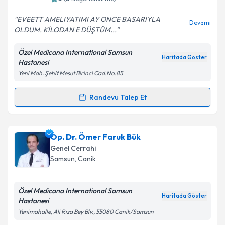
E-posta Adresiniz
EVEETT AMELIYATIMI AY ONCE BASARIYLA
Devamı
OLDUM. KİLODAN E DÜŞTÜM...
Özel Medicana International Samsun
Kişisel verilerimin işlenmesine ilişkin
Aydınlatma
Haritada Göster
Hastanesi
Metni
'ni okudum ve kişisel verilerimin belirtilen
Yeni Mah. Şehit Mesut Birinci Cad.No:85
kapsamda işlenmesini kabul ediyorum.
Randevu Talep Et
Randevu Takvimi Talebi
Takvim Talebini Gönder
Doç. Dr. Sönmez Ocak
için randevu takvimi talebi
Op. Dr. Ömer Faruk Bük
oluşturun. Size bu uzmandan randevu almanız için bir
Genel Cerrahi
takvim hazırlandığında e-posta ile bilgilendireceğiz.
Samsun
, Canik
E-posta Adresiniz
Özel Medicana International Samsun
Haritada Göster
Hastanesi
Yenimahalle, Ali Rıza Bey Blv., 55080 Canik/Samsun