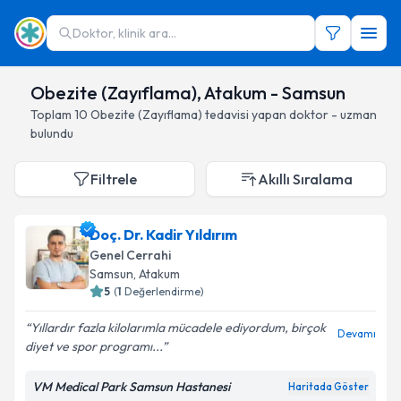
Doktor, klinik ara...
Obezite (Zayıflama), Atakum - Samsun
Toplam
10
Obezite (Zayıflama)
tedavisi yapan doktor - uzman
bulundu
Filtrele
Akıllı Sıralama
Doç. Dr. Kadir Yıldırım
Genel Cerrahi
Samsun
, Atakum
5
(
1
Değerlendirme)
Yıllardır fazla kilolarımla mücadele ediyordum, birçok
Devamı
diyet ve spor programı...
VM Medical Park Samsun Hastanesi
Haritada Göster