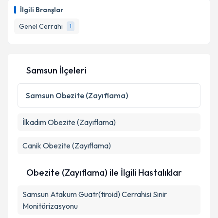
oluşturun. Size bu uzmandan randevu almanız için bir
Takvim Talebini Gönder
İlgili Branşlar
takvim hazırlandığında e-posta ile bilgilendireceğiz.
Genel Cerrahi
1
E-posta Adresiniz
Samsun İlçeleri
Kişisel verilerimin işlenmesine ilişkin
Aydınlatma
Metni
'ni okudum ve kişisel verilerimin belirtilen
Samsun
Obezite (Zayıflama)
kapsamda işlenmesini kabul ediyorum.
İlkadım
Obezite (Zayıflama)
Takvim Talebini Gönder
Canik
Obezite (Zayıflama)
Obezite (Zayıflama) ile İlgili Hastalıklar
Samsun Atakum Guatr(tiroid) Cerrahisi Sinir
Monitörizasyonu