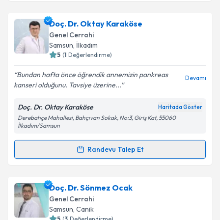
Doç. Dr. Oktay Karaköse
Genel Cerrahi
Samsun
, İlkadım
5
(
1
Değerlendirme)
Bundan hafta önce öğrendik annemizin pankreas
Devamı
kanseri olduğunu. Tavsiye üzerine...
Doç. Dr. Oktay Karaköse
Haritada Göster
Derebahçe Mahallesi, Bahçıvan Sokak, No:3, Giriş Kat, 55060
İlkadım/Samsun
Randevu Talep Et
Randevu Takvimi Talebi
Doç. Dr. Oktay Karaköse
için randevu takvimi talebi
Doç. Dr. Sönmez Ocak
oluşturun. Size bu uzmandan randevu almanız için bir
Genel Cerrahi
takvim hazırlandığında e-posta ile bilgilendireceğiz.
Samsun
, Canik
5
(
3
Değerlendirme)