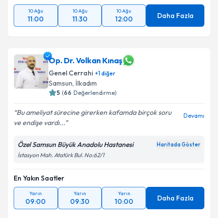
10 Ağu
10 Ağu
10 Ağu
Daha Fazla
11:00
11:30
12:00
Op. Dr. Volkan Kınaş
Genel Cerrahi
+
1
diğer
Samsun
, İlkadım
5
(
66
Değerlendirme)
Bu ameliyat sürecine girerken kafamda birçok soru
Devamı
ve endişe vardı...
Özel Samsun Büyük Anadolu Hastanesi
Haritada Göster
İstasyon Mah. Atatürk Bul. No:62/1
En Yakın Saatler
Yarın
Yarın
Yarın
Daha Fazla
09:00
09:30
10:00