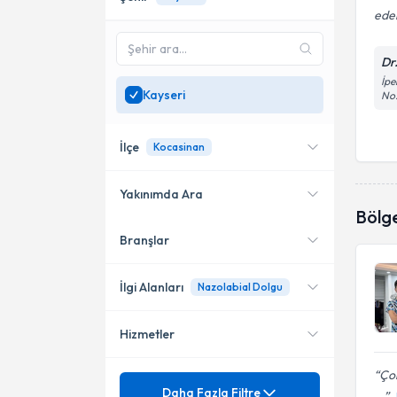
ede
Dr
İpe
Kayseri
No
İlçe
Kocasinan
Yakınımda Ara
Bölg
Branşlar
Konumuma yakın uzmanları
Melikgazi
göster
Kocasinan
İlgi Alanları
Nazolabial Dolgu
Hizmetler
Halk Sağlığı
Çok
Pratisyen Hekimlik
Mezuniyet
Acil doktorluğu
Daha Fazla Filtre
...