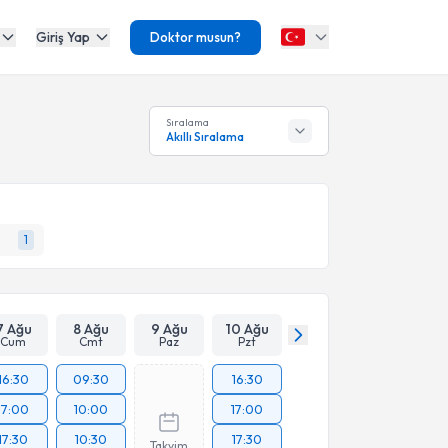
Giriş Yap
Doktor musun?
Sıralama
Akıllı Sıralama
1
7 Ağu
8 Ağu
9 Ağu
10 Ağu
Cum
Cmt
Paz
Pzt
16:30
09:30
16:30
17:00
10:00
17:00
17:30
10:30
17:30
Takvim