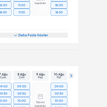
kapalıdır
18:00
11:00
18:00
18:30
11:30
18:30
Daha Fazla Göster
7 Ağu
8 Ağu
9 Ağu
10 Ağu
Cum
Cmt
Paz
Pzt
09:00
09:00
09:00
09:30
09:30
09:30
10:00
10:00
10:00
Takvim
kapalıdır