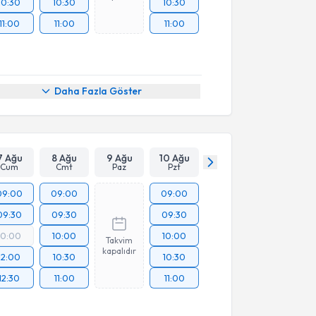
10:30
10:30
10:30
11:00
11:00
11:00
Daha Fazla Göster
7 Ağu
8 Ağu
9 Ağu
10 Ağu
Cum
Cmt
Paz
Pzt
09:00
09:00
09:00
09:30
09:30
09:30
10:00
10:00
10:00
Takvim
kapalıdır
12:00
10:30
10:30
12:30
11:00
11:00