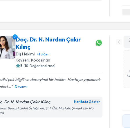
Doç. Dr. N. Nurdan Çakır
Kılınç
Diş Hekimi
+
1
diğer
Kayseri
, Kocasinan
5
(
10
Değerlendirme)
ka
disi çok bilgili ve deneyimli bir hekim. Hastaya yapılacak
mleri...
Devamı
ç. Dr. N. Nurdan Çakır Kılınç
Haritada Göster
dırım Beyazıt, Şehit Üsteğmen, Şht. Üst. Mustafa Şimşek Blv. No:
0/A
Randevu T