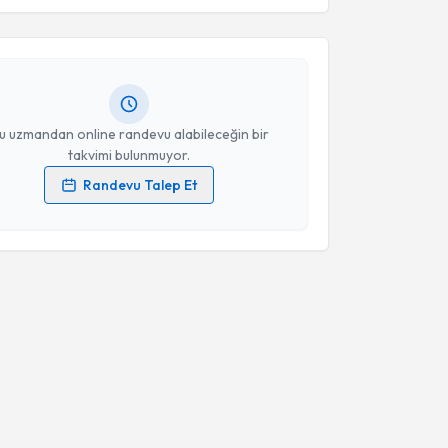
d Pala
için randevu takvimi talebi oluşturun. Size bu
ndevu almanız için bir takvim hazırlandığında e-
lgilendireceğiz.
resiniz
u uzmandan online randevu alabileceğin bir
takvimi bulunmuyor.
Randevu Talep Et
 verilerimin işlenmesine ilişkin
Aydınlatma Metni
'ni
 ve kişisel verilerimin belirtilen kapsamda
esini kabul ediyorum.
Takvim Talebini Gönder