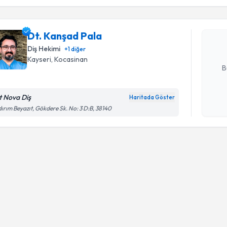
Dt. Kanşa
uzmandan ra
Dt. Kanşad Pala
posta ile bi
Diş Hekimi
+
1
diğer
E-posta Ad
Kayseri
, Kocasinan
B
t Nova Diş
Haritada Göster
Kişisel
dırım Beyazıt, Gökdere Sk. No: 3 D:B, 38140
okudum
işlenm