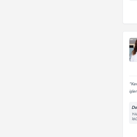
Ken
işle
Do
Yıl
16