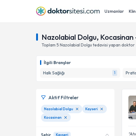
Uzmanlar
Klin
Nazolabial Dolgu, Kocasinan 
Toplam
5
Nazolabial Dolgu
tedavisi yapan doktor
İlgili Branşlar
Halk Sağlığı
Prati
1
Aktif Filtreler
Nazolabial Dolgu
Kayseri
Kocasinan
Ahm
Şehir
Kayseri