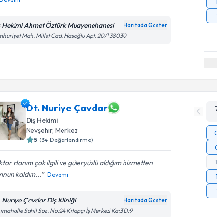
ş Hekimi Ahmet Öztürk Muayenehanesi
Haritada Göster
huriyet Mah. Millet Cad. Hasoğlu Apt. 20/1 38030
Dt. Nuriye Çavdar
Diş Hekimi
Nevşehir
, Merkez
5
(
34
Değerlendirme)
tor Hanım çok ilgili ve güleryüzlü aldığım hizmetten
nun kaldım...
Devamı
. Nuriye Çavdar Diş Kliniği
Haritada Göster
imahalle Sahil Sok. No:24 Kitapçı İş Merkezi Ka:3 D:9