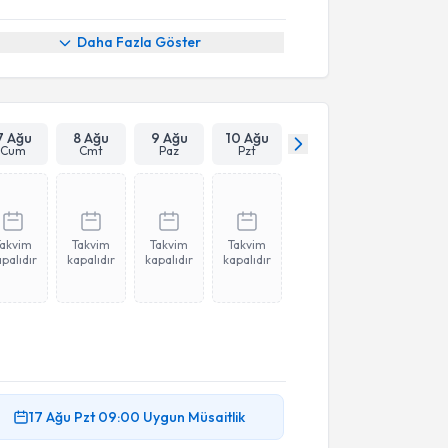
Daha Fazla Göster
7 Ağu
8 Ağu
9 Ağu
10 Ağu
Cum
Cmt
Paz
Pzt
Takvim
Takvim
Takvim
Takvim
palıdır
kapalıdır
kapalıdır
kapalıdır
akvimi Talebi
17 Ağu
Pzt
09:00
Uygun Müsaitlik