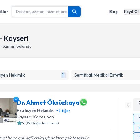
ikler
Blog
Kayıt Ol
- Kayseri
 - uzman bulundu
syen Hekimlik
Sertifikalı Medikal Estetik
1
Dr. Ahmet Öksüzkaya
Pratisyen Hekimlik
+
2
diğer
Kayseri
, Kocasinan
5
(
15
Değerlendirme)
et hoca çok ilgili anlayışlı doktor çok teşekkür