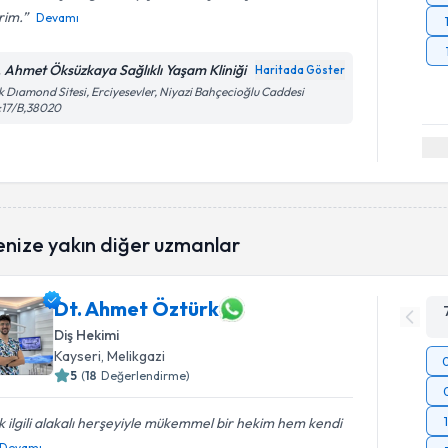
rim.
Devamı
. Ahmet Öksüzkaya Sağlıklı Yaşam Kliniği
Haritada Göster
k Dıamond Sitesi, Erciyesevler, Niyazi Bahçecioğlu Caddesi
:17/B,38020
enize yakın diğer uzmanlar
Dt. Ahmet Öztürk
Diş Hekimi
Kayseri
, Melikgazi
5
(
18
Değerlendirme)
 ilgili alakalı herşeyiyle mükemmel bir hekim hem kendi
Devamı