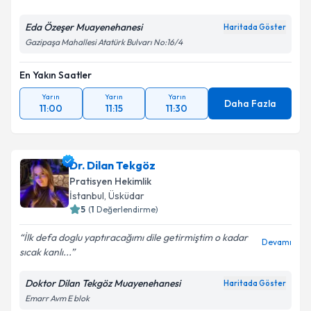
Eda Özeşer Muayenehanesi
Haritada Göster
Gazipaşa Mahallesi Atatürk Bulvarı No:16/4
En Yakın Saatler
Yarın
Yarın
Yarın
Daha Fazla
11:00
11:15
11:30
Dr. Dilan Tekgöz
Pratisyen Hekimlik
İstanbul
, Üsküdar
5
(
1
Değerlendirme)
İlk defa doglu yaptıracağımı dile getirmiştim o kadar
Devamı
sıcak kanlı...
Doktor Dilan Tekgöz Muayenehanesi
Haritada Göster
Emarr Avm E blok