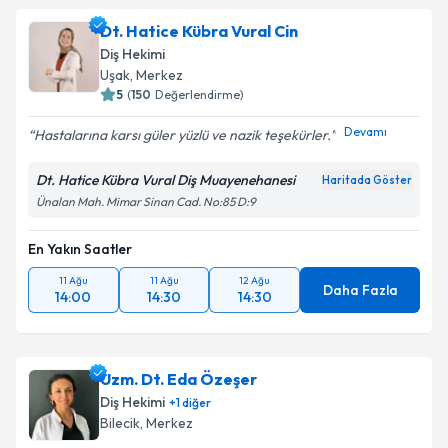
için bir takvim hazırlandığında e-posta ile
bilgilendireceğiz.
Dt. Hatice Kübra Vural Cin
Diş Hekimi
E-posta Adresiniz
Uşak
, Merkez
5
(
150
Değerlendirme)
Devamı
Hastalarına karsı güler yüzlü ve nazik teşekürler.
Kişisel verilerimin işlenmesine ilişkin
Aydınlatma
Dt. Hatice Kübra Vural Diş Muayenehanesi
Metni
'ni okudum ve kişisel verilerimin belirtilen
Haritada Göster
kapsamda işlenmesini kabul ediyorum.
Ünalan Mah. Mimar Sinan Cad. No:85 D:9
En Yakın Saatler
Takvim Talebini Gönder
11 Ağu
11 Ağu
12 Ağu
Daha Fazla
14:00
14:30
14:30
Uzm. Dt. Eda Özeşer
Diş Hekimi
+
1
diğer
Bilecik
, Merkez