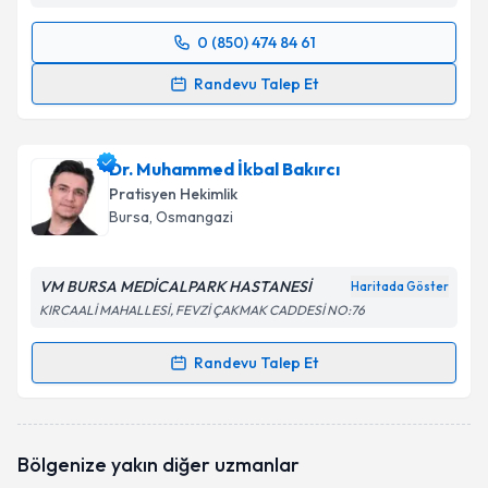
0 (850) 474 84 61
Randevu Takvimi Talebi
Randevu Talep Et
Dr. Birgül Topçuoğlu
için randevu takvimi talebi
oluşturun. Size bu uzmandan randevu almanız için bir
Dr. Muhammed İkbal Bakırcı
takvim hazırlandığında e-posta ile bilgilendireceğiz.
Pratisyen Hekimlik
E-posta Adresiniz
Bursa
, Osmangazi
VM BURSA MEDİCALPARK HASTANESİ
Haritada Göster
KIRCAALİ MAHALLESİ, FEVZİ ÇAKMAK CADDESİ NO:76
Kişisel verilerimin işlenmesine ilişkin
Aydınlatma
Metni
'ni okudum ve kişisel verilerimin belirtilen
Randevu Talep Et
kapsamda işlenmesini kabul ediyorum.
Randevu Takvimi Talebi
Takvim Talebini Gönder
Dr. Muhammed İkbal Bakırcı
için randevu takvimi
Bölgenize yakın diğer uzmanlar
talebi oluşturun. Size bu uzmandan randevu almanız