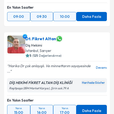
En Yakın Saatler
09:00
09:30
10:00
Daha Fazla
Dt. Fikret Altan
Diş Hekimi
İstanbul
, Sarıyer
5
(
125
Değerlendirme)
Harika Dr çok anlayışlı. Ve minnettarım sayayesinde
Devamı
...
DİŞ HEKİMİ FİKRET ALTAN DİŞ KLİNİĞİ
Haritada Göster
Reşitpaşa (BİM Market Karşısı), Şirin sok.79 A
En Yakın Saatler
Yarın
Yarın
Yarın
Daha Fazla
15:00
16:00
17:00