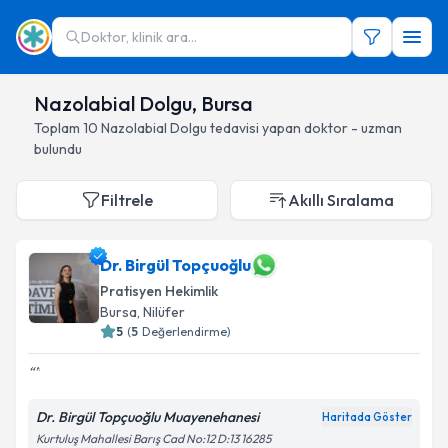
Doktor, klinik ara...
Nazolabial Dolgu, Bursa
Toplam
10
Nazolabial Dolgu
tedavisi yapan doktor - uzman
bulundu
Filtrele
Akıllı Sıralama
Dr. Birgül Topçuoğlu
Pratisyen Hekimlik
Bursa
, Nilüfer
5
(
5
Değerlendirme)
Dr. Birgül Topçuoğlu Muayenehanesi
Haritada Göster
Kurtuluş Mahallesi Barış Cad No:12 D:13 16285