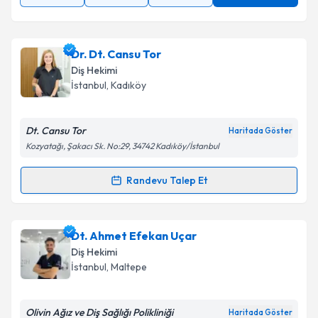
Dr. Dt. Cansu Tor
Diş Hekimi
İstanbul
, Kadıköy
Dt. Cansu Tor
Haritada Göster
Kozyatağı, Şakacı Sk. No:29, 34742 Kadıköy/İstanbul
Randevu Talep Et
Randevu Takvimi Talebi
Dr. Dt. Cansu Tor
için randevu takvimi talebi
Dt. Ahmet Efekan Uçar
oluşturun. Size bu uzmandan randevu almanız için bir
Diş Hekimi
takvim hazırlandığında e-posta ile bilgilendireceğiz.
İstanbul
, Maltepe
E-posta Adresiniz
Olivin Ağız ve Diş Sağlığı Polikliniği
Haritada Göster