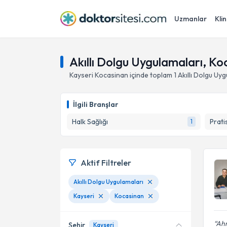
Uzmanlar
Klin
Akıllı Dolgu Uygulamaları, Ko
Kayseri
Kocasinan
içinde toplam
1
Akıllı Dolgu Uy
İlgili Branşlar
Halk Sağlığı
Prati
1
Aktif Filtreler
Akıllı Dolgu Uygulamaları
Kayseri
Kocasinan
Ahm
Şehir
Kayseri