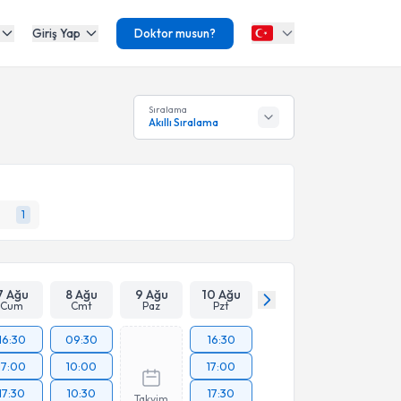
Giriş Yap
Doktor musun?
Sıralama
Akıllı Sıralama
1
7 Ağu
8 Ağu
9 Ağu
10 Ağu
Cum
Cmt
Paz
Pzt
16:30
09:30
16:30
17:00
10:00
17:00
17:30
10:30
17:30
Takvim