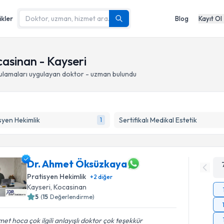
ikler
Blog
Kayıt Ol
casinan - Kayseri
gulamaları
uygulayan doktor - uzman bulundu
syen Hekimlik
Sertifikalı Medikal Estetik
1
Dr. Ahmet Öksüzkaya
Pratisyen Hekimlik
+
2
diğer
Kayseri
, Kocasinan
5
(
15
Değerlendirme)
et hoca çok ilgili anlayışlı doktor çok teşekkür