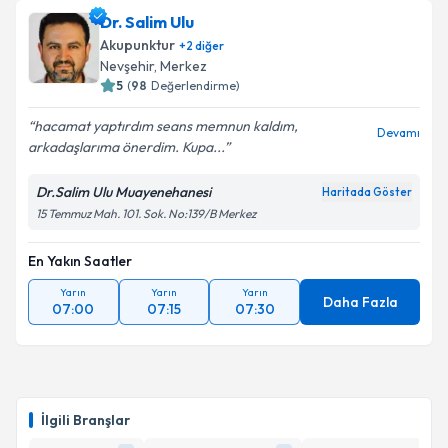
Dr. Dönay Yılmaz
için randevu takvimi talebi
Dr. Salim Ulu
oluşturun. Size bu uzmandan randevu almanız için bir
Akupunktur
+
2
diğer
takvim hazırlandığında e-posta ile bilgilendireceğiz.
Nevşehir
, Merkez
5
(
98
Değerlendirme)
E-posta Adresiniz
hacamat yaptırdım seans memnun kaldım,
Devamı
arkadaşlarıma önerdim. Kupa...
Dr.Salim Ulu Muayenehanesi
Haritada Göster
Kişisel verilerimin işlenmesine ilişkin
Aydınlatma
15 Temmuz Mah. 101. Sok. No:139/B Merkez
Metni
'ni okudum ve kişisel verilerimin belirtilen
kapsamda işlenmesini kabul ediyorum.
En Yakın Saatler
Yarın
Yarın
Yarın
Takvim Talebini Gönder
Daha Fazla
07:00
07:15
07:30
İlgili Branşlar