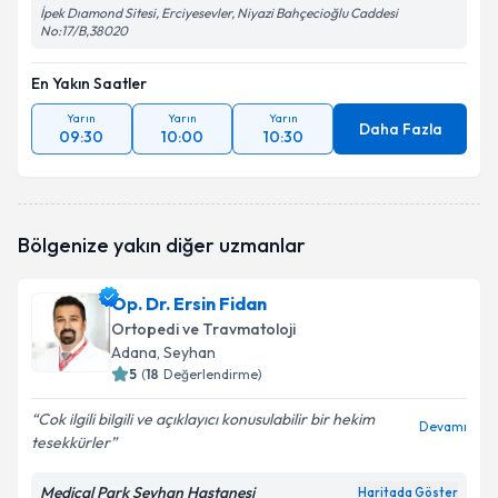
İpek Dıamond Sitesi, Erciyesevler, Niyazi Bahçecioğlu Caddesi
No:17/B,38020
En Yakın Saatler
Yarın
Yarın
Yarın
Daha Fazla
09:30
10:00
10:30
Bölgenize yakın diğer uzmanlar
Op. Dr. Ersin Fidan
Ortopedi ve Travmatoloji
Adana
, Seyhan
5
(
18
Değerlendirme)
Cok ilgili bilgili ve açıklayıcı konusulabilir bir hekim
Devamı
tesekkürler
Medical Park Seyhan Hastanesi
Haritada Göster