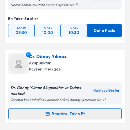
Namık Kemal, Mustafa Kemal Paşa Blv. No:15
En Yakın Saatler
10 Ağu
10 Ağu
10 Ağu
Daha Fazla
09:30
10:00
10:30
Dr. Dönay Yılmaz
Akupunktur
Kayseri
, Melikgazi
Dr. Dönay Yılmaz Akupunktur ve Tedavi
Haritada Göster
merkezi
Tacettin Veli Mahallesi Lalezade Sokak Altınay İş Merkezi No:41
Randevu Talep Et
Randevu Takvimi Talebi