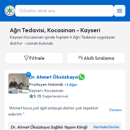
Doktor, klinik ara...
Ağrı Tedavisi, Kocasinan - Kayseri
Kayseri
Kocasinan
içinde toplam
4
Ağrı Tedavisi
uygulayan
doktor - uzman bulundu
Filtrele
Akıllı Sıralama
Dr. Ahmet Öksüzkaya
Pratisyen Hekimlik
+
2
diğer
Kayseri
, Kocasinan
5
(
15
Değerlendirme)
Ahmet hoca çok ilgili anlayışlı doktor çok teşekkür
Devamı
ederim.
Dr. Ahmet Öksüzkaya Sağlıklı Yaşam Kliniği
Haritada Göster