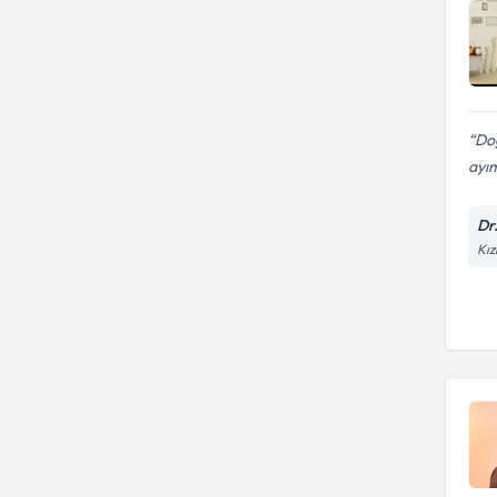
Doğ
ayım
Dr
Kız