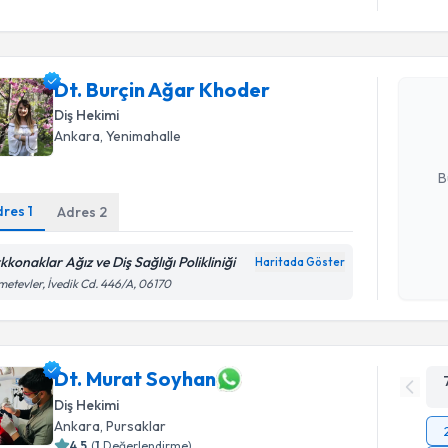
Randevu T
Dt. Burçi
Dt. Burçin Ağar Khoder
Size bu uzm
hazırlandığ
Diş Hekimi
Ankara
, Yenimahalle
E-posta Ad
B
dres
1
Adres
2
Kişisel
kkonaklar Ağız ve Diş Sağlığı Polikliniği
Haritada Göster
okudum
etevler, İvedik Cd. 446/A, 06170
işlenm
Dt. Murat Soyhan
Diş Hekimi
Ankara
, Pursaklar
4.5
(
1
Değerlendirme)