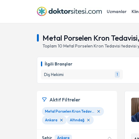
Uzmanlar
Klin
Metal Porselen Kron Tedavisi
Toplam
10
Metal Porselen Kron Tedavisi
tedavisi
İlgili Branşlar
Diş Hekimi
1
Aktif Filtreler
Metal Porselen Kron Tedavisi
Ankara
Altındağ
Şehir
Ankara