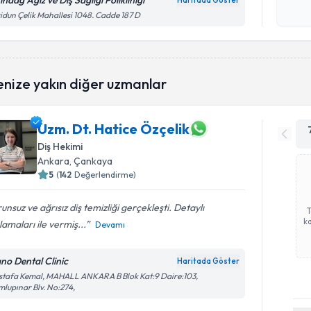
ındağ Ağız ve Diş Sağlığı Polikliniği
Haritada Göster
Kişisel
idun Çelik Mahallesi 1048. Cadde 187 D
okudum
işlenm
enize yakın diğer uzmanlar
Uzm. Dt. Hatice Özçelik
Diş Hekimi
Ankara
, Çankaya
5
(
142
Değerlendirme)
unsuz ve ağrısız diş temizliği gerçekleşti. Detaylı
ka
lamaları ile vermiş...
Devamı
ano Dental Clinic
Haritada Göster
tafa Kemal, MAHALL ANKARA B Blok Kat:9 Daire:103,
lupınar Blv. No:274,