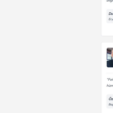
bilg
Dur
Ery
Feh
hizm
Öz
Baş