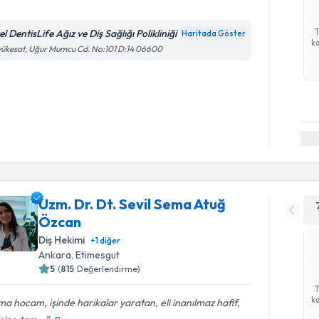
l DentisLife Ağız ve Diş Sağlığı Polikliniği
Haritada Göster
ka
ükesat, Uğur Mumcu Cd. No:101 D:14 06600
Uzm. Dr. Dt. Sevil Sema Atuğ
Özcan
Diş Hekimi
+
1
diğer
Ankara
, Etimesgut
5
(
815
Değerlendirme)
ka
a hocam, işinde harikalar yaratan, eli inanılmaz hafif,