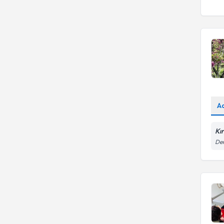
A
Kır
Dem