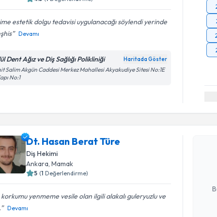
ime estetik dolgu tedavisi uygulanacağı söylendi yerinde
eşhis
Devamı
ül Dent Ağız ve Diş Sağlığı Polikliniği
Haritada Göster
it Salim Akgün Caddesi Merkez Mahallesi Akyakudiye Sitesi No:1E
Kapı No:1
Randevu T
Dt. Hasan
Dt. Hasan Berat Türe
Size bu uzm
Diş Hekimi
hazırlandığ
Ankara
, Mamak
5
(
1
Değerlendirme)
E-posta Ad
B
 korkumu yenmeme vesile olan ilgili alakalı guleryuzlu ve
.
Devamı