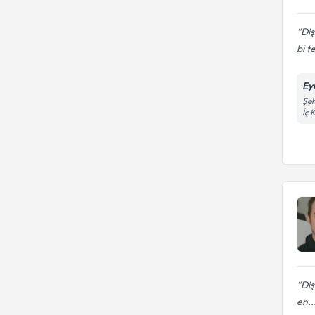
Diş
bi t
Eyl
Şeh
İç 
Diş
en..