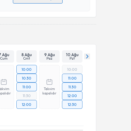
 verilerimin işlenmesine ilişkin
Aydınlatma Metni
'ni
 ve kişisel verilerimin belirtilen kapsamda
esini kabul ediyorum.
Takvim Talebini Gönder
7 Ağu
8 Ağu
9 Ağu
10 Ağu
Cum
Cmt
Paz
Pzt
10:00
10:00
10:30
11:00
11:00
11:30
Takvim
Takvim
palıdır
kapalıdır
11:30
12:00
12:00
12:30