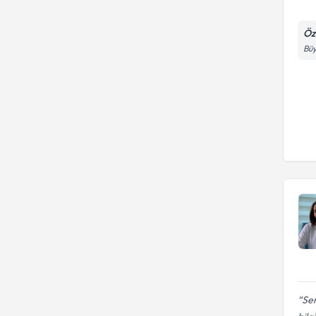
Öze
Büy
Sem