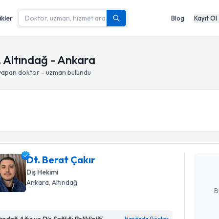
ikler
Blog
Kayıt Ol
, Altındağ - Ankara
 yapan doktor - uzman bulundu
Randevu T
Dt. Berat 
uzmandan ra
Dt. Berat Çakır
posta ile bi
Diş Hekimi
E-posta Ad
Ankara
, Altındağ
B