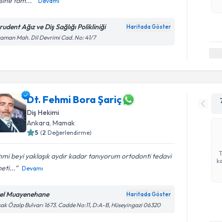
isine tam...
Devamı
udent Ağız ve Diş Sağlığı Polikliniği
Haritada Göster
aman Mah. Dil Devrimi Cad. No: 41/7
Dt. Fehmi Bora Şariç
Diş Hekimi
Ankara
, Mamak
5
(
2
Değerlendirme)
mi beyi yaklaşık aydır kadar tanıyorum ortodonti tedavi
ka
eti...
Devamı
el Muayenehane
Haritada Göster
ak Özalp Bulvarı 1673. Cadde No:11, D:A-B, Hüseyingazi 06320