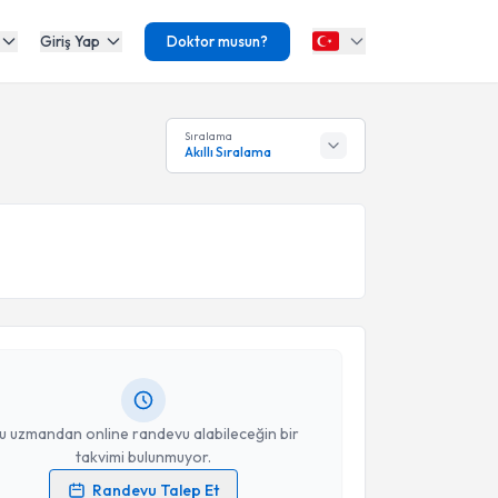
Giriş Yap
Doktor musun?
Sıralama
Akıllı Sıralama
akvimi Talebi
Çakır
için randevu takvimi talebi oluşturun. Size bu
ndevu almanız için bir takvim hazırlandığında e-
lgilendireceğiz.
resiniz
u uzmandan online randevu alabileceğin bir
takvimi bulunmuyor.
Randevu Talep Et