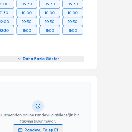
21:00
09:30
09:30
09:30
21:30
10:00
10:00
10:00
22:00
10:30
10:30
10:30
22:30
11:00
11:00
11:00
Daha Fazla Göster
akvimi Talebi
 Berat Türe
için randevu takvimi talebi oluşturun.
andan randevu almanız için bir takvim
ında e-posta ile bilgilendireceğiz.
resiniz
u uzmandan online randevu alabileceğin bir
takvimi bulunmuyor.
Randevu Talep Et