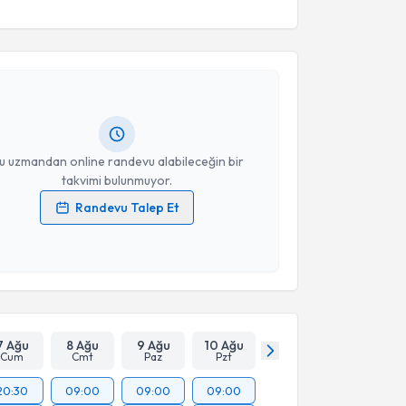
akvimi Talebi
n Ağar Khoder
için randevu takvimi talebi oluşturun.
andan randevu almanız için bir takvim
ında e-posta ile bilgilendireceğiz.
resiniz
u uzmandan online randevu alabileceğin bir
takvimi bulunmuyor.
Randevu Talep Et
 verilerimin işlenmesine ilişkin
Aydınlatma Metni
'ni
 ve kişisel verilerimin belirtilen kapsamda
esini kabul ediyorum.
Takvim Talebini Gönder
7 Ağu
8 Ağu
9 Ağu
10 Ağu
Cum
Cmt
Paz
Pzt
20:30
09:00
09:00
09:00