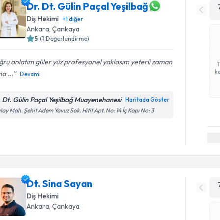
Dr. Dt. Gülin Paçal Yeşilbağ
Diş Hekimi
+
1
diğer
Ankara
, Çankaya
5
(
1
Değerlendirme)
ru anlatım güler yüz profesyonel yaklasım yeterli zaman
ka
a ...
Devamı
. Dt. Gülin Paçal Yeşilbağ Muayenehanesi
Haritada Göster
ılay Mah. Şehit Adem Yavuz Sok. Hitit Apt. No: 14 İç Kapı No: 3
Dt. Sina Sayan
Diş Hekimi
Ankara
, Çankaya