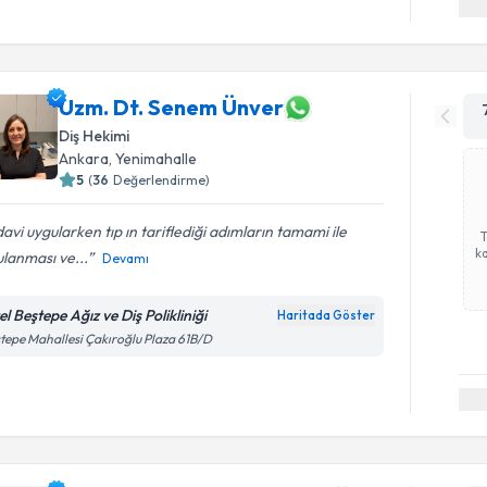
Uzm. Dt. Senem Ünver
Diş Hekimi
Ankara
, Yenimahalle
5
(
36
Değerlendirme)
avi uygularken tıp ın tariflediği adımların tamami ile
ka
lanması ve...
Devamı
l Beştepe Ağız ve Diş Polikliniği
Haritada Göster
tepe Mahallesi Çakıroğlu Plaza 61B/D