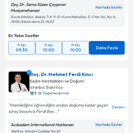
Doç.Dr. Sema Süzen Çaypınar
Haritada Göster
Muayenehanesi
Route İstanbul, Ataköy 7-8-9-10. Kısım Mahallesi, E-5 Yan Yol, No: 6,
34156, B blok daire 25, 34212
En Yakın Saatler
31 Ağu
31 Ağu
31 Ağu
Daha Fazla
09:30
10:00
10:30
Doç. Dr. Mehmet Ferdi Kıncı
Kadın Hastalıkları ve Doğum
İstanbul
, Bakırköy
5
(
8
Değerlendirme)
Hamileliğimi öğrendiğim andan doğuma kadar geçen
Devamı
süreç boyunca Ferdi Bey...
Acıbadem International Hastanesi
Haritada Göster
Yeşilköy, İstanbul Caddesi No:82