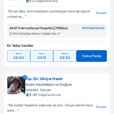
5
(
1
Değerlendirme)
Ercan Bey, hem hastasını unutmayan hem de kişinin
Devamı
ruhsal ve...
Aktif International Hospital Çiftlikköy
Haritada Göster
Çiftlik Mahallesi Kemer Caddesi No : 5
En Yakın Saatler
Yarın
Yarın
Yarın
Daha Fazla
09:00
09:15
09:30
Op. Dr. Ulviye Hanlı
Kadın Hastalıkları ve Doğum
İstanbul
, Sarıyer
5
(
29
Değerlendirme)
Ne kadar teşekkür edersek az olur. Ulviye hanım hem
Devamı
kötü...