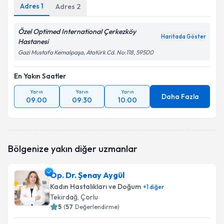
Adres
1
Adres
2
Özel Optimed International Çerkezköy
Haritada Göster
Hastanesi
Gazi Mustafa Kemalpaşa, Atatürk Cd. No:118, 59500
En Yakın Saatler
Yarın
Yarın
Yarın
Daha Fazla
09:00
09:30
10:00
Bölgenize yakın diğer uzmanlar
Op. Dr. Şenay Aygül
Kadın Hastalıkları ve Doğum
+
1
diğer
Tekirdağ
, Çorlu
5
(
57
Değerlendirme)