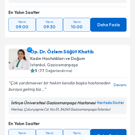
En Yakın Saatler
Yarın
Yarın
Yarın
Daha Fazla
09:00
09:30
10:00
Op. Dr. Özlem Söğüt Khatib
Kadın Hastalıkları ve Doğum
İstanbul
, Gaziosmanpaşa
5
(
77
Değerlendirme)
Çok yardımsever bir hekim kendisi başka hastaneden
Devamı
buraya gelmiş biz...
İstinye Üniversitesi Gaziosmanpaşa Hastanesi
Haritada Göster
Merkez, Çukurçeşme Cd. No:51, 34245 Gaziosmanpaşa/İstanbul
En Yakın Saatler
Yarın
Yarın
Yarın