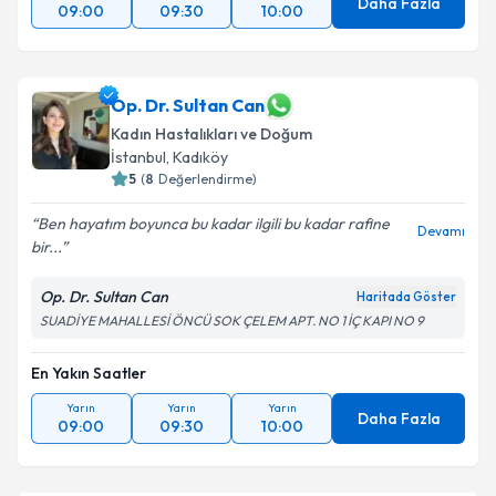
Daha Fazla
09:00
09:30
10:00
Op. Dr. Sultan Can
Kadın Hastalıkları ve Doğum
İstanbul
, Kadıköy
5
(
8
Değerlendirme)
Ben hayatım boyunca bu kadar ilgili bu kadar rafine
Devamı
bir...
Op. Dr. Sultan Can
Haritada Göster
SUADİYE MAHALLESİ ÖNCÜ SOK ÇELEM APT. NO 1 İÇ KAPI NO 9
En Yakın Saatler
Yarın
Yarın
Yarın
Daha Fazla
09:00
09:30
10:00