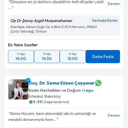
Dünyanın en iyi doktoru diyebilirim tatlı dili güler yüzlü
Devamı
...
Op Dr Şenay Aygül Muayenehanesi
Haritada Göster
Esentepe, Adnan Doğu Cd. A Blok D:10/4 Kervancı, 59860
Çorlu/Tekirdağ, Türkiye
En Yakın Saatler
11 Ağu
11 Ağu
11 Ağu
Daha Fazla
14:00
14:30
15:00
Doç. Dr. Sema Süzen Çaypınar
Kadın Hastalıkları ve Doğum
+
1
diğer
İstanbul
, Bakırköy
5
(
331
Değerlendirme)
Sema Hocam, hem alanındaki derin uzmanlığı ve
Devamı
mesleki donanımıyla hem...