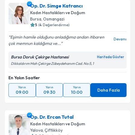
Op. Dr. Simge Katrancı
Kadın Hastalıkları ve Doğum
Bursa
, Osmangazi
5
(
4
Değerlendirme)
Eşimin hamile olduğunu anladığımız andan itibaren
Devamı
çok memnun kaldığımız ve...
Bursa Doruk Çekirge Hastanesi
Haritada Göster
Dikkaldırım Mah Çekirge Zübeydehanım Cad. No:5, 1
En Yakın Saatler
Yarın
Yarın
Yarın
Daha Fazla
09:00
09:30
10:00
Op. Dr. Ercan Tutal
Kadın Hastalıkları ve Doğum
Yalova
, Çiftlikköy