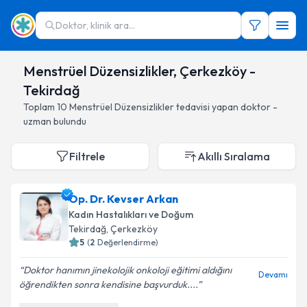
Doktor, klinik ara...
Menstrüel Düzensizlikler, Çerkezköy -
Tekirdağ
Toplam
10
Menstrüel Düzensizlikler
tedavisi yapan doktor -
uzman bulundu
Filtrele
Akıllı Sıralama
Op. Dr. Kevser Arkan
Kadın Hastalıkları ve Doğum
Tekirdağ
, Çerkezköy
5
(
2
Değerlendirme)
Doktor hanımın jinekolojik onkoloji eğitimi aldığını
Devamı
öğrendikten sonra kendisine başvurduk....