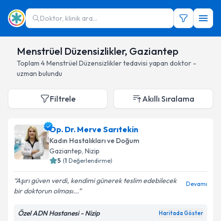
Doktor, klinik ara...
Menstrüel Düzensizlikler, Gaziantep
Toplam
4
Menstrüel Düzensizlikler
tedavisi yapan doktor -
uzman bulundu
Filtrele
Akıllı Sıralama
Op. Dr. Merve Sarıtekin
Kadın Hastalıkları ve Doğum
Gaziantep
, Nizip
5
(
1
Değerlendirme)
Aşırı güven verdi, kendimi günerek teslim edebilecek
Devamı
bir doktorun olması...
Özel ADN Hastanesi - Nizip
Haritada Göster