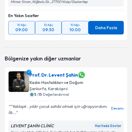
Mimar Sinan, Niğbolu Sk., 27700 Nizip/Gaziantep
En Yakın Saatler
10 Ağu
10 Ağu
10 Ağu
Daha Fazla
09:00
09:30
10:00
Bölgenize yakın diğer uzmanlar
Prof. Dr. Levent Şahin
Kadın Hastalıkları ve Doğum
Şanlıurfa
, Karaköprü
5
(
15
Değerlendirme)
“Yaklaşık . yıldır çocuk sahibi olmak için uğraşıyordum.
Devamı
İlk...
LEVENT ŞAHİN CLİNİC
Haritada Göster