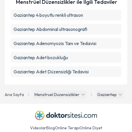
Menstrüel Düzensizlikler ile İlgili Tedaviler
Gaziantep 4 boyutlu renkli ultrason
Gaziantep Abdominal ultrasonografi
Gaziantep Adenomyozis Tanı ve Tedavisi
Gaziantep Adet bozukluğu
Gaziantep Adet Düzensizliği Tedavisi
Ana Sayfa
Menstruel Duzensizlikler
Gaziantep
Videolar
Blog
Online Terapi
Online Diyet