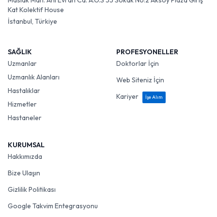
Maslak Mah. Ahi Evran Cd. A.O.S 55 Sokak No:2 Aksoy Plaza Giriş
Kat Kolektif House
İstanbul, Türkiye
SAĞLIK
PROFESYONELLER
Uzmanlar
Doktorlar İçin
Uzmanlık Alanları
Web Siteniz İçin
Hastalıklar
Kariyer
İşe Alım
Hizmetler
Hastaneler
KURUMSAL
Hakkımızda
Bize Ulaşın
Gizlilik Politikası
Google Takvim Entegrasyonu