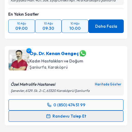
Karşıyaka Mah. 401. Sok. Eyüp Direkli Apt. 14/B Karaköprü Şanlıurfa
En Yakın Saatler
10 Ağu
10 Ağu
10 Ağu
Daha Fazla
09:00
09:30
10:00
Op. Dr. Kenan Gengeç
Kadın Hastalıkları ve Doğum
Şanlıurfa
, Karaköprü
Özel Metrolife Hastanesi
Haritada Göster
Şenevler, 6129. Sk. 2-C, 63320 Karaköprü/Şanlıurfa
0 (850) 474 51 99
Randevu Takvimi Talebi
Randevu Talep Et
Op. Dr. Kenan Gengeç
için randevu takvimi talebi