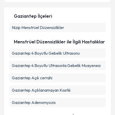
Gaziantep İlçeleri
Kişisel verilerimin işlenmesine ilişkin
Aydınlatma
Nizip
Menstrüel Düzensizlikler
Metni
'ni okudum ve kişisel verilerimin belirtilen
kapsamda işlenmesini kabul ediyorum.
Menstrüel Düzensizlikler ile İlgili Hastalıklar
Takvim Talebini Gönder
Gaziantep 4 Boyutlu Gebelik Ultrasonu
Gaziantep 4 Boyutlu Ultrasonla Gebelik Muayenesi
Gaziantep Açık cerrahi
Gaziantep Açıklanamayan Kısırlık
Gaziantep Adenomyozis