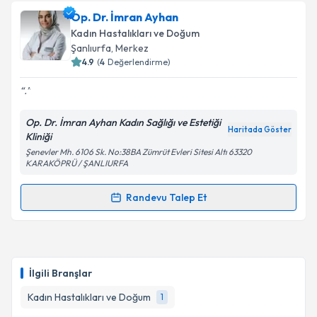
oluşturun. Size bu uzmandan randevu almanız için bir
Op. Dr. İmran Ayhan
takvim hazırlandığında e-posta ile bilgilendireceğiz.
Kadın Hastalıkları ve Doğum
E-posta Adresiniz
Şanlıurfa
, Merkez
4.9
(
4
Değerlendirme)
.
Kişisel verilerimin işlenmesine ilişkin
Aydınlatma
Op. Dr. İmran Ayhan Kadın Sağlığı ve Estetiği
Metni
'ni okudum ve kişisel verilerimin belirtilen
Haritada Göster
Kliniği
kapsamda işlenmesini kabul ediyorum.
Şenevler Mh. 6106 Sk. No:38BA Zümrüt Evleri Sitesi Altı 63320
KARAKÖPRÜ / ŞANLIURFA
Takvim Talebini Gönder
Randevu Talep Et
Randevu Takvimi Talebi
Op. Dr. İmran Ayhan
için randevu takvimi talebi
oluşturun. Size bu uzmandan randevu almanız için bir
İlgili Branşlar
takvim hazırlandığında e-posta ile bilgilendireceğiz.
Kadın Hastalıkları ve Doğum
1
E-posta Adresiniz