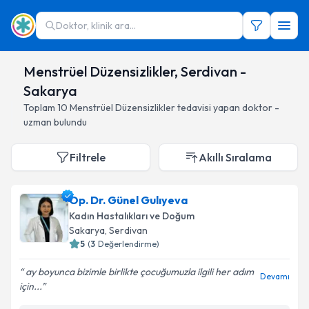
Doktor, klinik ara...
Menstrüel Düzensizlikler, Serdivan -
Sakarya
Toplam
10
Menstrüel Düzensizlikler
tedavisi yapan doktor -
uzman bulundu
Filtrele
Akıllı Sıralama
Op. Dr. Günel Gulıyeva
Kadın Hastalıkları ve Doğum
Sakarya
, Serdivan
5
(
3
Değerlendirme)
ay boyunca bizimle birlikte çocuğumuzla ilgili her adım
Devamı
için...