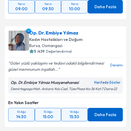
Yarın
Yarın
Yarın
Daha Fazla
09:00
09:30
10:00
Op. Dr. Embiye Yılmaz
Kadın Hastalıkları ve Doğum
Bursa
, Osmangazi
5
(
439
Değerlendirme)
Güler yüzlü yaklaşımı ve tedavi odaklı bilgilendirmesi
Devamı
güzel memnunum inşallah...
Op. Dr.Embiye Yılmaz Muayenehanesi
Haritada Göster
Demirtaşpaşa Mah. Ankara Yolu Cad. Tüze Plaza No:36 Kat:7 Daire:22
En Yakın Saatler
10 Ağu
10 Ağu
10 Ağu
Daha Fazla
14:30
15:00
15:30