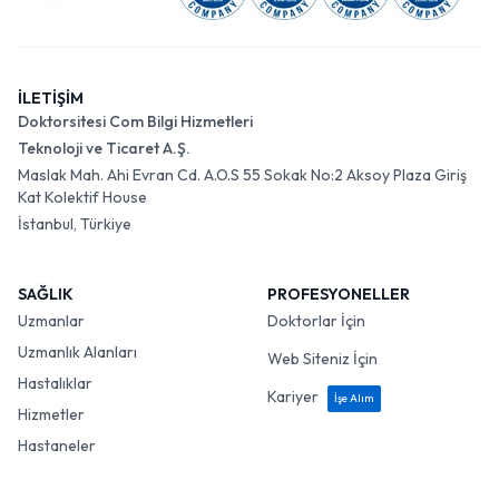
İLETİŞİM
Doktorsitesi Com Bilgi Hizmetleri
Teknoloji ve Ticaret A.Ş.
Maslak Mah. Ahi Evran Cd. A.O.S 55 Sokak No:2 Aksoy Plaza Giriş
Kat Kolektif House
İstanbul, Türkiye
SAĞLIK
PROFESYONELLER
Uzmanlar
Doktorlar İçin
Uzmanlık Alanları
Web Siteniz İçin
Hastalıklar
Kariyer
İşe Alım
Hizmetler
Hastaneler