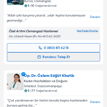
Bursa
, Osmangazi
5
(
10
Değerlendirme)
Allah iyiki karşıma çıkardı , yıldır teşhisi konulamayan
Devamı
gezmedigi...
Özel Aritmi Osmangazi Hastanesi
Haritada Göster
Ulu, Ulubatlı Hasan Blv. No:48 D:62, 16220
0 (850) 811 62 18
Randevu Takvimi Talebi
Randevu Talep Et
Op. Dr. Olcay İlhan
için randevu takvimi talebi
oluşturun. Size bu uzmandan randevu almanız için bir
Op. Dr. Özlem Söğüt Khatib
takvim hazırlandığında e-posta ile bilgilendireceğiz.
Kadın Hastalıkları ve Doğum
E-posta Adresiniz
İstanbul
, Gaziosmanpaşa
5
(
77
Değerlendirme)
Çok yardımsever bir hekim kendisi başka hastaneden
Devamı
buraya gelmiş biz...