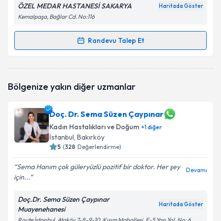
ÖZEL MEDAR HASTANESİ SAKARYA
Haritada Göster
Kemalpaşa, Bağlar Cd. No:116
Randevu Talep Et
Randevu Takvimi Talebi
Op. Dr. Günel Gulıyeva
için randevu takvimi talebi
Bölgenize yakın diğer uzmanlar
oluşturun. Size bu uzmandan randevu almanız için bir
takvim hazırlandığında e-posta ile bilgilendireceğiz.
Doç. Dr. Sema Süzen Çaypınar
E-posta Adresiniz
Kadın Hastalıkları ve Doğum
+
1
diğer
İstanbul
, Bakırköy
5
(
328
Değerlendirme)
Kişisel verilerimin işlenmesine ilişkin
Aydınlatma
Sema Hanım çok güleryüzlü pozitif bir doktor. Her şey
Devamı
Metni
'ni okudum ve kişisel verilerimin belirtilen
için...
kapsamda işlenmesini kabul ediyorum.
Doç.Dr. Sema Süzen Çaypınar
Haritada Göster
Muayenehanesi
Takvim Talebini Gönder
Route İstanbul, Ataköy 7-8-9-10. Kısım Mahallesi, E-5 Yan Yol, No: 6,