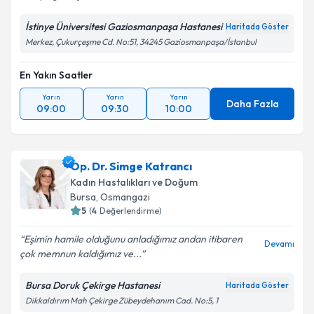
Kişisel verilerimin işlenmesine ilişkin
Aydınlatma
Metni
'ni okudum ve kişisel verilerimin belirtilen
İstinye Üniversitesi Gaziosmanpaşa Hastanesi
Haritada Göster
kapsamda işlenmesini kabul ediyorum.
Merkez, Çukurçeşme Cd. No:51, 34245 Gaziosmanpaşa/İstanbul
En Yakın Saatler
Takvim Talebini Gönder
Yarın
Yarın
Yarın
Daha Fazla
09:00
09:30
10:00
Op. Dr. Simge Katrancı
Kadın Hastalıkları ve Doğum
Bursa
, Osmangazi
5
(
4
Değerlendirme)
Eşimin hamile olduğunu anladığımız andan itibaren
Devamı
çok memnun kaldığımız ve...
Bursa Doruk Çekirge Hastanesi
Haritada Göster
Dikkaldırım Mah Çekirge Zübeydehanım Cad. No:5, 1