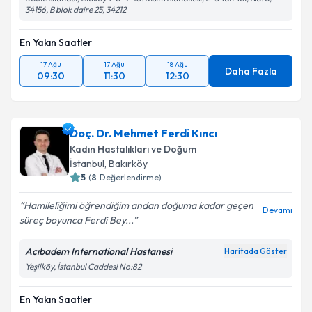
34156, B blok daire 25, 34212
En Yakın Saatler
17 Ağu
17 Ağu
18 Ağu
Daha Fazla
09:30
11:30
12:30
Doç. Dr. Mehmet Ferdi Kıncı
Kadın Hastalıkları ve Doğum
İstanbul
, Bakırköy
5
(
8
Değerlendirme)
Hamileliğimi öğrendiğim andan doğuma kadar geçen
Devamı
süreç boyunca Ferdi Bey...
Acıbadem International Hastanesi
Haritada Göster
Yeşilköy, İstanbul Caddesi No:82
En Yakın Saatler