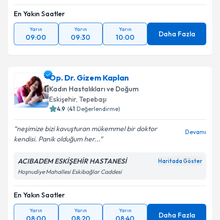
En Yakın Saatler
Yarın
Yarın
Yarın
Daha Fazla
09:00
09:30
10:00
Op. Dr. Gizem Kaplan
Kadın Hastalıkları ve Doğum
Eskişehir
, Tepebaşı
4.9
(
41
Değerlendirme)
neşimize bizi kavuşturan mükemmel bir doktor
Devamı
kendisi. Panik olduğum her...
ACIBADEM ESKİŞEHİR HASTANESİ
Haritada Göster
Hoşnudiye Mahallesi Eskibağlar Caddesi
En Yakın Saatler
Yarın
Yarın
Yarın
Daha Fazla
08:00
08:20
08:40