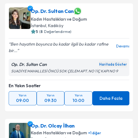
Op. Dr. Sultan Can
Kadın Hastalıkları ve Doğum
İstanbul
, Kadıköy
5
(
8
Değerlendirme)
Ben hayatım boyunca bu kadar ilgili bu kadar rafine
Devamı
bir...
Op. Dr. Sultan Can
Haritada Göster
SUADİYE MAHALLESİ ÖNCÜ SOK ÇELEM APT. NO 1 İÇ KAPI NO 9
En Yakın Saatler
Yarın
Yarın
Yarın
Daha Fazla
09:00
09:30
10:00
Op. Dr. Olcay İlhan
Kadın Hastalıkları ve Doğum
+
1
diğer