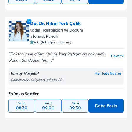
Op. Dr. Nihal Türk Çelik
Kadın Hastalıkları ve Doğum
İstanbul
, Pendik
4.8
(
4
Değerlendirme)
Doktorumun güler yüzüyle karşılaştığım an çok mutlu
Devamı
oldum. Sorduğum tüm...
Emsey Hospital
Haritada Göster
Çamlık Mah. Selçuklu Cad. No: 22
En Yakın Saatler
Yarın
Yarın
Yarın
Daha Fazla
08:30
09:00
09:30