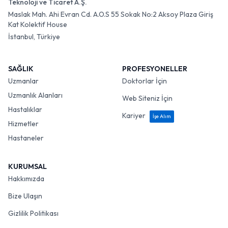
Teknoloji ve Ticaret A.Ş.
Maslak Mah. Ahi Evran Cd. A.O.S 55 Sokak No:2 Aksoy Plaza Giriş
Kat Kolektif House
İstanbul, Türkiye
SAĞLIK
PROFESYONELLER
Uzmanlar
Doktorlar İçin
Uzmanlık Alanları
Web Siteniz İçin
Hastalıklar
Kariyer
İşe Alım
Hizmetler
Hastaneler
KURUMSAL
Hakkımızda
Bize Ulaşın
Gizlilik Politikası