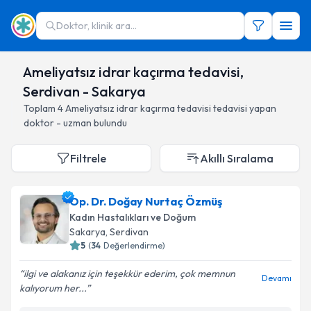
Doktor, klinik ara...
Ameliyatsız idrar kaçırma tedavisi,
Serdivan - Sakarya
Toplam
4
Ameliyatsız idrar kaçırma tedavisi
tedavisi yapan
doktor - uzman bulundu
Filtrele
Akıllı Sıralama
Op. Dr. Doğay Nurtaç Özmüş
Kadın Hastalıkları ve Doğum
Sakarya
, Serdivan
5
(
34
Değerlendirme)
ilgi ve alakanız için teşekkür ederim, çok memnun
Devamı
kalıyorum her...