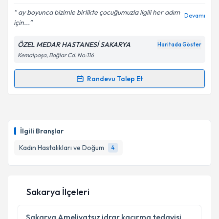
E-posta Adresiniz
ay boyunca bizimle birlikte çocuğumuzla ilgili her adım
Devamı
için...
ÖZEL MEDAR HASTANESİ SAKARYA
Haritada Göster
Kemalpaşa, Bağlar Cd. No:116
Kişisel verilerimin işlenmesine ilişkin
Aydınlatma
Metni
'ni okudum ve kişisel verilerimin belirtilen
kapsamda işlenmesini kabul ediyorum.
Randevu Talep Et
Randevu Takvimi Talebi
Takvim Talebini Gönder
Op. Dr. Günel Gulıyeva
için randevu takvimi talebi
oluşturun. Size bu uzmandan randevu almanız için bir
İlgili Branşlar
takvim hazırlandığında e-posta ile bilgilendireceğiz.
Kadın Hastalıkları ve Doğum
4
E-posta Adresiniz
Sakarya İlçeleri
Kişisel verilerimin işlenmesine ilişkin
Aydınlatma
Metni
'ni okudum ve kişisel verilerimin belirtilen
Sakarya
Ameliyatsız idrar kaçırma tedavisi