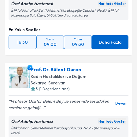
Özel Adatıp Hastanesi
Haritada Göster
İstiklal Mahallesi Şehit Mehmet Karabaşoğlu Caddesi, No.67, İstiklal,
Kazımpaşa Yolu Üzeri, 54050 Serdivan/Sakarya
En Yakın Saatler
Yarın
Yarın
16:30
Daha Fazla
09:00
09:30
Prof. Dr. Bülent Duran
Kadın Hastalıkları ve Doğum
Sakarya
, Serdivan
5
(
1
Değerlendirme)
Profesör Doktor Bülent Bey ile senesinde tesadüfen
Devamı
seminere geldiği...
Özel Adatıp Hastanesi
Haritada Göster
İstiklal Mah. Şehit Mehmet Karabaşoğlu Cad. No:67 (Kazımpaşa yolu
üzeri)