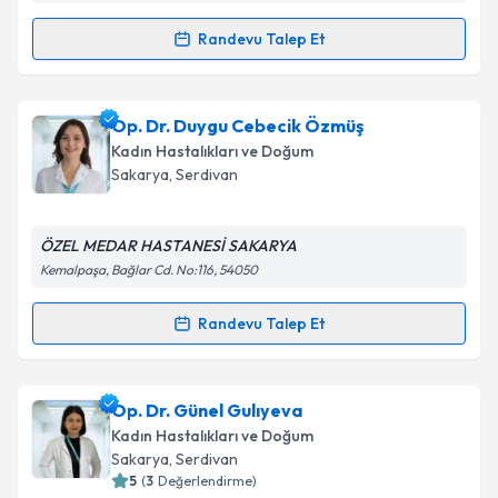
Randevu Talep Et
Randevu Takvimi Talebi
Prof. Dr. Bülent Duran
için randevu takvimi talebi
Op. Dr. Duygu Cebecik Özmüş
oluşturun. Size bu uzmandan randevu almanız için bir
Kadın Hastalıkları ve Doğum
takvim hazırlandığında e-posta ile bilgilendireceğiz.
Sakarya
, Serdivan
E-posta Adresiniz
ÖZEL MEDAR HASTANESİ SAKARYA
Kemalpaşa, Bağlar Cd. No:116, 54050
Kişisel verilerimin işlenmesine ilişkin
Aydınlatma
Randevu Talep Et
Randevu Takvimi Talebi
Metni
'ni okudum ve kişisel verilerimin belirtilen
kapsamda işlenmesini kabul ediyorum.
Op. Dr. Duygu Cebecik Özmüş
için randevu takvimi
Op. Dr. Günel Gulıyeva
talebi oluşturun. Size bu uzmandan randevu almanız
Takvim Talebini Gönder
Kadın Hastalıkları ve Doğum
için bir takvim hazırlandığında e-posta ile
Sakarya
, Serdivan
bilgilendireceğiz.
5
(
3
Değerlendirme)