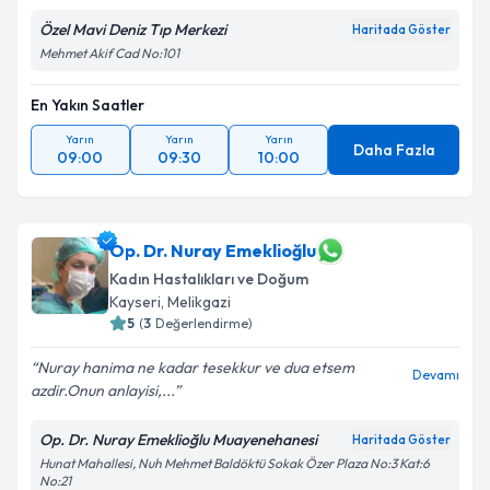
Özel Mavi Deniz Tıp Merkezi
Haritada Göster
Mehmet Akif Cad No:101
En Yakın Saatler
Yarın
Yarın
Yarın
Daha Fazla
09:00
09:30
10:00
Op. Dr. Nuray Emeklioğlu
Kadın Hastalıkları ve Doğum
Kayseri
, Melikgazi
5
(
3
Değerlendirme)
Nuray hanima ne kadar tesekkur ve dua etsem
Devamı
azdir.Onun anlayisi,...
Op. Dr. Nuray Emeklioğlu Muayenehanesi
Haritada Göster
Hunat Mahallesi, Nuh Mehmet Baldöktü Sokak Özer Plaza No:3 Kat:6
No:21