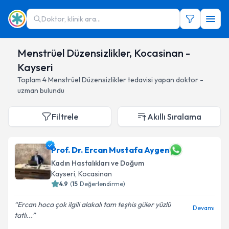
Doktor, klinik ara...
Menstrüel Düzensizlikler, Kocasinan -
Kayseri
Toplam
4
Menstrüel Düzensizlikler
tedavisi yapan doktor -
uzman bulundu
Filtrele
Akıllı Sıralama
Prof. Dr. Ercan Mustafa Aygen
Kadın Hastalıkları ve Doğum
Kayseri
, Kocasinan
4.9
(
15
Değerlendirme)
Ercan hoca çok ilgili alakalı tam teşhis güler yüzlü
Devamı
tatlı...