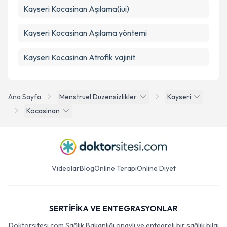
Kayseri Kocasinan Aşılama(iui)
Kayseri Kocasinan Aşılama yöntemi
Kayseri Kocasinan Atrofik vajinit
Ana Sayfa
Menstruel Duzensizlikler
Kayseri
Kocasinan
Videolar
Blog
Online Terapi
Online Diyet
SERTİFİKA VE ENTEGRASYONLAR
Doktorsitesi.com Sağlık Bakanlığı onaylı ve entegreli bir sağlık bilgi