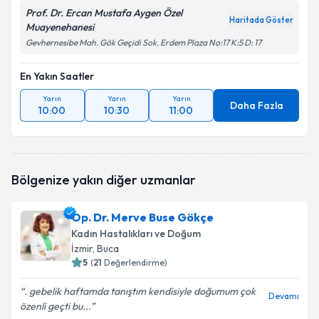
Prof. Dr. Ercan Mustafa Aygen Özel
Haritada Göster
Muayenehanesi
Gevhernesibe Mah. Gök Geçidi Sok. Erdem Plaza No:17 K:5 D: 17
En Yakın Saatler
Yarın
Yarın
Yarın
Daha Fazla
10:00
10:30
11:00
Bölgenize yakın diğer uzmanlar
Op. Dr. Merve Buse Gökçe
Kadın Hastalıkları ve Doğum
İzmir
, Buca
5
(
21
Değerlendirme)
. gebelik haftamda tanıştım kendisiyle doğumum çok
Devamı
özenli geçti bu...