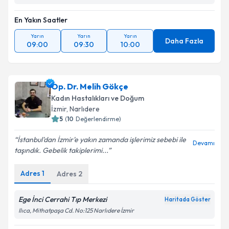
En Yakın Saatler
Yarın
Yarın
Yarın
Daha Fazla
09:00
09:30
10:00
Op. Dr. Melih Gökçe
Kadın Hastalıkları ve Doğum
İzmir
, Narlıdere
5
(
10
Değerlendirme)
İstanbul'dan İzmir'e yakın zamanda işlerimiz sebebi ile
Devamı
taşındık. Gebelik takiplerimi...
Adres
1
Adres
2
Ege İnci Cerrahi Tıp Merkezi
Haritada Göster
Ilıca, Mithatpaşa Cd. No:125 Narlıdere İzmir