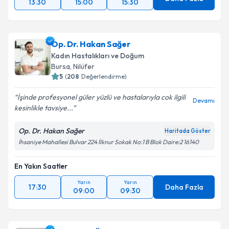
13:30
15:00
15:30
Op. Dr. Hakan Sağer
Kadın Hastalıkları ve Doğum
Bursa
, Nilüfer
5
(
208
Değerlendirme)
İşinde profesyonel güler yüzlü ve hastalarıyla cok ilgili
Devamı
kesinlikle tavsiye...
Op. Dr. Hakan Sağer
Haritada Göster
İhsaniye Mahallesi Bulvar 224 İlknur Sokak No:1 B Blok Daire:2 16140
En Yakın Saatler
Yarın
Yarın
17:30
Daha Fazla
09:00
09:30