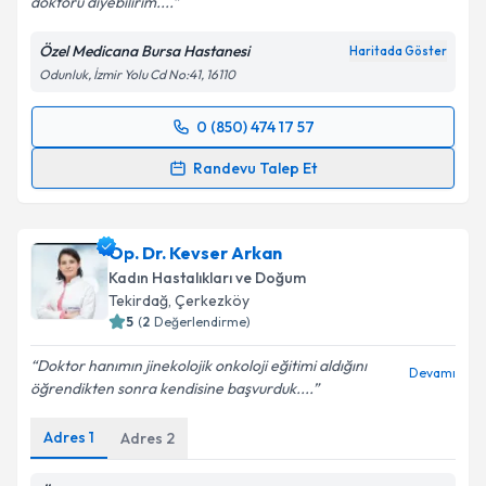
doktoru diyebilirim....
Özel Medicana Bursa Hastanesi
Haritada Göster
Odunluk, İzmir Yolu Cd No:41, 16110
0 (850) 474 17 57
Randevu Takvimi Talebi
Randevu Talep Et
Op. Dr. Yaşar Can
için randevu takvimi talebi
oluşturun. Size bu uzmandan randevu almanız için bir
Op. Dr. Kevser Arkan
takvim hazırlandığında e-posta ile bilgilendireceğiz.
Kadın Hastalıkları ve Doğum
E-posta Adresiniz
Tekirdağ
, Çerkezköy
5
(
2
Değerlendirme)
Doktor hanımın jinekolojik onkoloji eğitimi aldığını
Devamı
öğrendikten sonra kendisine başvurduk....
Kişisel verilerimin işlenmesine ilişkin
Aydınlatma
Metni
'ni okudum ve kişisel verilerimin belirtilen
Adres
1
Adres
2
kapsamda işlenmesini kabul ediyorum.