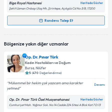
Biga Royal Hastanesi
Haritada Göster
Şehit Uzman Onbaşı Ulaş Mh, Şirintepe, Açıkgöz Cd No:3/B, 17200
Randevu Talep Et
Randevu Takvimi Talebi
Op. Dr. Nurcihan Korkmaz Çokyaman
için randevu
Bölgenize yakın diğer uzmanlar
takvimi talebi oluşturun. Size bu uzmandan randevu
almanız için bir takvim hazırlandığında e-posta ile
bilgilendireceğiz.
Op. Dr. Pınar Türk
Kadın Hastalıkları ve Doğum
E-posta Adresiniz
Bursa
, Nilüfer
5
(
470
Değerlendirme)
Mükemmel bir hekim çok yazıcam ama karakter
Devamı
yetmed
Kişisel verilerimin işlenmesine ilişkin
Aydınlatma
Metni
'ni okudum ve kişisel verilerimin belirtilen
kapsamda işlenmesini kabul ediyorum.
Op. Dr. Pınar Türk Özel Muayenehanesi
Haritada Göster
Cumhuriyet Mah. Yağmur Sok. No:14 Cadde 224 Sitesi A Blok Kat:7 D:13