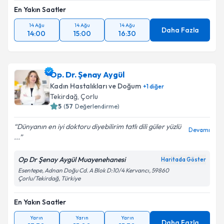
Takvim Talebini Gönder
En Yakın Saatler
14 Ağu
14 Ağu
14 Ağu
Daha Fazla
14:00
15:00
16:30
Op. Dr. Şenay Aygül
Kadın Hastalıkları ve Doğum
+
1
diğer
Tekirdağ
, Çorlu
5
(
57
Değerlendirme)
Dünyanın en iyi doktoru diyebilirim tatlı dili güler yüzlü
Devamı
...
Op Dr Şenay Aygül Muayenehanesi
Haritada Göster
Esentepe, Adnan Doğu Cd. A Blok D:10/4 Kervancı, 59860
Çorlu/Tekirdağ, Türkiye
En Yakın Saatler
Yarın
Yarın
Yarın
Daha Fazla