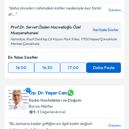
daha önceleri rahimdeki kistler nedeniyle kez farklı
Devamı
dr...
Prof.Dr. Servet Özden Hacıvelioğlu Özel
Haritada Göster
Muayenehanesi
Hamidiye, Rauf Denktaş Cd Vizyon Park Sitesi, 17100 Kepez/Çanakkale
Merkez/Çanakkale
En Yakın Saatler
16:00
16:30
17:00
Daha Fazla
Op. Dr. Yaşar Can
Kadın Hastalıkları ve Doğum
Bursa
, Nilüfer
5
(
1
Değerlendirme)
Bu zamana kadar gittiğim en ilgili kadın doğum
Devamı