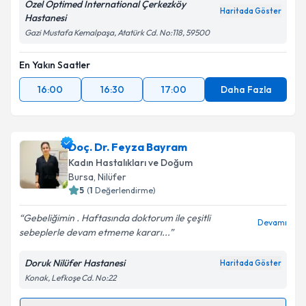
Özel Optimed International Çerkezköy
Haritada Göster
Takvim Talebini Gönder
Hastanesi
Gazi Mustafa Kemalpaşa, Atatürk Cd. No:118, 59500
En Yakın Saatler
16:00
16:30
17:00
Daha Fazla
Doç. Dr. Feyza Bayram
Kadın Hastalıkları ve Doğum
Bursa
, Nilüfer
5
(
1
Değerlendirme)
Gebeliğimin . Haftasında doktorum ile çeşitli
Devamı
sebeplerle devam etmeme kararı...
Doruk Nilüfer Hastanesi
Haritada Göster
Konak, Lefkoşe Cd. No:22