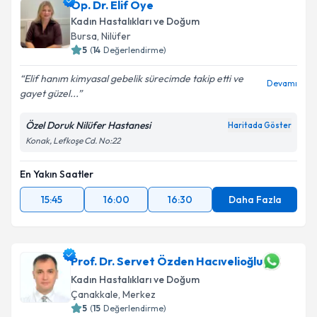
Op. Dr. Elif Öye
Kadın Hastalıkları ve Doğum
Bursa
, Nilüfer
5
(
14
Değerlendirme)
Elif hanım kimyasal gebelik sürecimde takip etti ve
Devamı
gayet güzel...
Özel Doruk Nilüfer Hastanesi
Haritada Göster
Konak, Lefkoşe Cd. No:22
En Yakın Saatler
15:45
16:00
16:30
Daha Fazla
Prof. Dr. Servet Özden Hacıvelioğlu
Kadın Hastalıkları ve Doğum
Çanakkale
, Merkez
5
(
15
Değerlendirme)