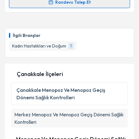
Randevu Talep Et
Randevu Takvimi Talebi
Doç. Dr. Feyza Bayram
için randevu takvimi talebi
oluşturun. Size bu uzmandan randevu almanız için bir
İlgili Branşlar
takvim hazırlandığında e-posta ile bilgilendireceğiz.
Kadın Hastalıkları ve Doğum
1
E-posta Adresiniz
Çanakkale İlçeleri
Kişisel verilerimin işlenmesine ilişkin
Aydınlatma
Metni
'ni okudum ve kişisel verilerimin belirtilen
Çanakkale
Menopoz Ve Menopoz Geçiş
kapsamda işlenmesini kabul ediyorum.
Dönemi Sağlık Kontrolleri
Takvim Talebini Gönder
Merkez
Menopoz Ve Menopoz Geçiş Dönemi Sağlık
Kontrolleri