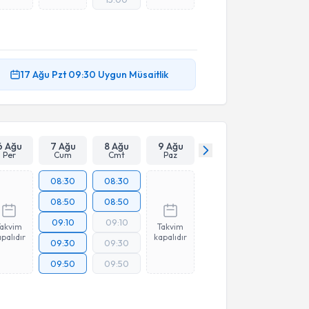
17 Ağu
Pzt
09:30
Uygun Müsaitlik
6 Ağu
7 Ağu
8 Ağu
9 Ağu
Per
Cum
Cmt
Paz
08:30
08:30
08:50
08:50
09:10
09:10
Takvim
Takvim
palıdır
kapalıdır
09:30
09:30
09:50
09:50