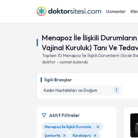
Uzmanlar
Klin
Menapoz İle İlişkili Durumların
Vajinal Kuruluk) Tanı Ve Tedav
Toplam
10
Menapoz İle İlişkili Durumların (Sıcak Ba
doktor - uzman bulundu
İlgili Branşlar
Kadın Hastalıkları ve Doğum
1
Aktif Filtreler
Menapoz İle İlişkili Durumların (Sıcak Basmaları, Çarpıntı, Sinirlilik; Kemik Erimesi Ve Vajinal Kuruluk) Tanı Ve Tedavisi
Şanlıurfa
Karaköprü