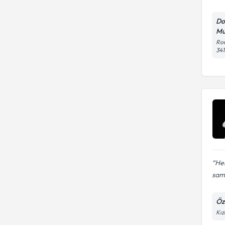
Amniyosentez
Do
Mu
Rou
341
Her
sami
Öz
Kız