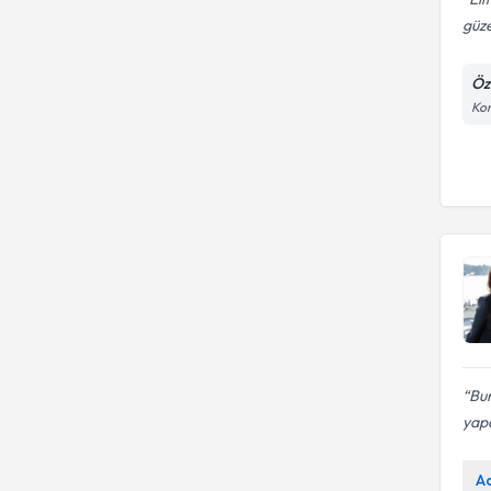
güze
Öz
Kon
Bur
yapa
A