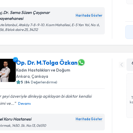
ç.Dr. Sema Süzen Çaypınar
Haritada Göster
ayenehanesi
te İstanbul, Ataköy 7-8-9-10. Kısım Mahallesi, E-5 Yan Yol, No: 6,
56, B blok daire 25, 34212
Op. Dr. M.Tolga Özkan
Kadın Hastalıkları ve Doğum
Ankara
, Çankaya
5
(
84
Değerlendirme)
 şeyi özveriyle dinleyip açıklayan bi doktor kendisi
ka
mi ve...
Devamı
el Koru Hastanesi
Haritada Göster
ılırmak, 1450. Sk. No:13, 06510