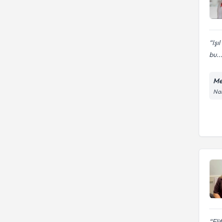
Işı
bu..
Me
Nam
Eli