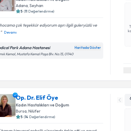
Adana
, Seyhan
5
(
11
Değerlendirme)
l hocama çok teşekkür ediyorum aşırı ilgili guleryüzlü ve
ka
.
Devamı
dical Park Adana Hastanesi
Haritada Göster
ık Kemal, Mustafa Kemal Paşa Blv. No:15, 01140
Op. Dr. Elif Öye
Kadın Hastalıkları ve Doğum
Bursa
, Nilüfer
5
(
14
Değerlendirme)
f hanım kimyasal gebelik sürecimde takip etti ve gayet