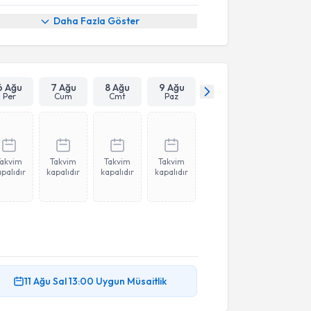
Daha Fazla Göster
6 Ağu
7 Ağu
8 Ağu
9 Ağu
Per
Cum
Cmt
Paz
Takvim
Takvim
Takvim
Takvim
palıdır
kapalıdır
kapalıdır
kapalıdır
11 Ağu
Sal
13:00
Uygun Müsaitlik