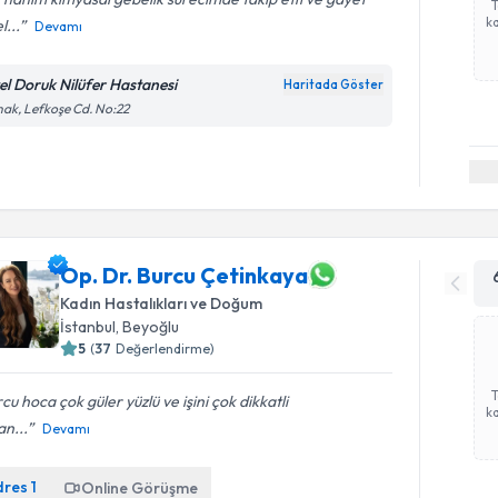
ka
l...
Devamı
el Doruk Nilüfer Hastanesi
Haritada Göster
ak, Lefkoşe Cd. No:22
Op. Dr. Burcu Çetinkaya
Kadın Hastalıkları ve Doğum
İstanbul
, Beyoğlu
5
(
37
Değerlendirme)
cu hoca çok güler yüzlü ve işini çok dikkatli
ka
n...
Devamı
dres
1
Online Görüşme