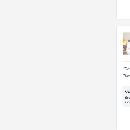
Do
Tüm 
Op
Ese
Çor