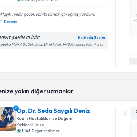
klaşık . yıldır çocuk sahibi olmak için uğraşıyordum.
ka
Devamı
VENT ŞAHİN CLİNİC
Haritada Göster
şıyaka Mah. 401. Sok. Eyüp Direkli Apt. 14/B Karaköprü Şanlıurfa
enize yakın diğer uzmanlar
Op. Dr. Seda Saygılı Deniz
Kadın Hastalıkları ve Doğum
Kırklareli
, Vize
5
(
46
Değerlendirme)