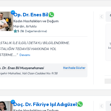
Op. Dr. Enes Bil
Kadın Hastalıkları ve Doğum
Mardin
, Artuklu
5
(
16
Değerlendirme)
STALIK İLE İLGİLİ DETAYLI BİLGİLENDİRME.
ka
TALIĞIN TEDAVİSİ HAKKINDA YOL
TERME....
Devamı
. Dr. Enes Bil Muayenehanesi
Haritada Göster
işehir Mahallesi, Vali Ozan Caddesi No: 9/38
Doç. Dr. Fikriye Işıl Adıgüzel
Kadın Hastalıkları ve Doğum