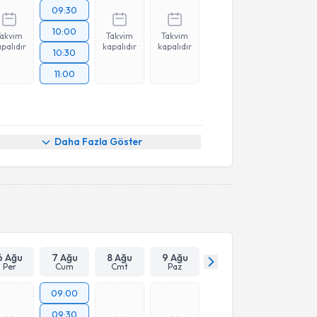
09:30
10:00
Takvim
Takvim
Takvim
palıdır
kapalıdır
kapalıdır
10:30
11:00
Daha Fazla Göster
6 Ağu
7 Ağu
8 Ağu
9 Ağu
Per
Cum
Cmt
Paz
09:00
09:30