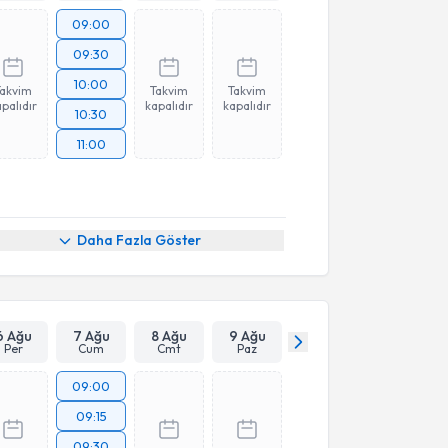
09:00
09:30
10:00
Takvim
Takvim
Takvim
palıdır
kapalıdır
kapalıdır
10:30
11:00
Daha Fazla Göster
6 Ağu
7 Ağu
8 Ağu
9 Ağu
Per
Cum
Cmt
Paz
09:00
09:15
09:30