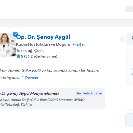
Op. Dr. Şenay Aygül
Kadın Hastalıkları ve Doğum
+
1
diğer
Tekirdağ
, Çorlu
5
(
56
Değerlendirme)
ktor Hanım Güleryüzlü ve konusunda uzman bir hekim.
ka
detayları...
Devamı
 Dr Şenay Aygül Muayenehanesi
Haritada Göster
ntepe, Adnan Doğu Cd. A Blok D:10/4 Kervancı, 59860
lu/Tekirdağ, Türkiye