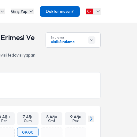
Giriş Yap
Doktor musun?
k Erimesi Ve
Sıralama
Akıllı Sıralama
visi
tedavisi yapan
6 Ağu
7 Ağu
8 Ağu
9 Ağu
Per
Cum
Cmt
Paz
09:00