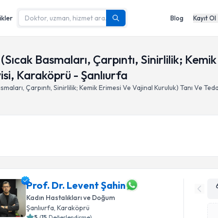
ikler
Blog
Kayıt Ol
 (Sıcak Basmaları, Çarpıntı, Sinirlilik; Kemi
isi, Karaköprü - Şanlıurfa
smaları, Çarpıntı, Sinirlilik; Kemik Erimesi Ve Vajinal Kuruluk) Tanı Ve Teda
Prof. Dr. Levent Şahin
Kadın Hastalıkları ve Doğum
Şanlıurfa
, Karaköprü
5
(
15
Değerlendirme)