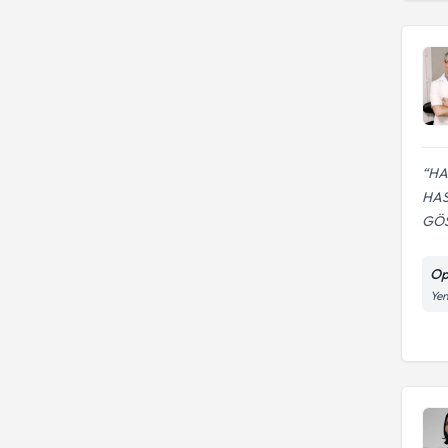
HA
HAS
GÖS
Op
Yen