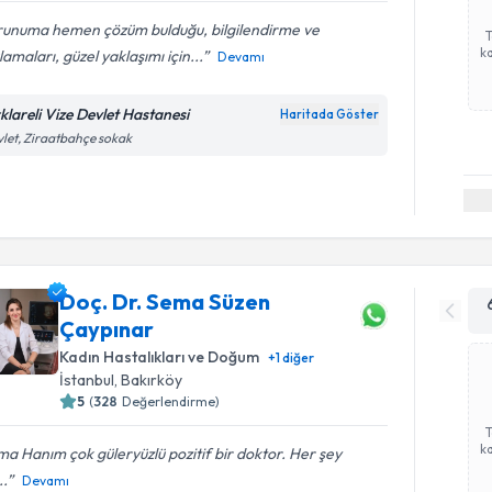
runuma hemen çözüm bulduğu, bilgilendirme ve
ka
lamaları, güzel yaklaşımı için...
Devamı
rklareli Vize Devlet Hastanesi
Haritada Göster
let, Ziraatbahçe sokak
Doç. Dr. Sema Süzen
Çaypınar
Kadın Hastalıkları ve Doğum
+
1
diğer
İstanbul
, Bakırköy
5
(
328
Değerlendirme)
ka
a Hanım çok güleryüzlü pozitif bir doktor. Her şey
..
Devamı