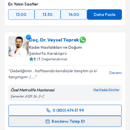
En Yakın Saatler
13:00
13:30
14:00
Daha Fazla
Doç. Dr. Veysel Toprak
Kadın Hastalıkları ve Doğum
Şanlıurfa
, Karaköprü
5
(
7
Değerlendirme)
Gebeliğimin . haftasında kendisiyle tanıştım iyi ki
Devamı
tanışmışım :) ...
Özel Metrolife Hastanesi
Haritada Göster
Şenevler, 6129. Sk. 2-C
0 (850) 474 51 99
Randevu Takvimi Talebi
Randevu Talep Et