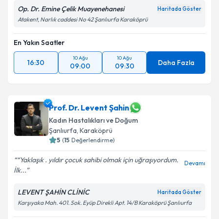
Op. Dr. Emine Çelik Muayenehanesi
Haritada Göster
Atakent, Narlık caddesi No 42 Şanlıurfa Karaköprü
En Yakın Saatler
10 Ağu
10 Ağu
16:30
Daha Fazla
09:00
09:30
Prof. Dr. Levent Şahin
Kadın Hastalıkları ve Doğum
Şanlıurfa
, Karaköprü
5
(
15
Değerlendirme)
“Yaklaşık . yıldır çocuk sahibi olmak için uğraşıyordum.
Devamı
İlk...
LEVENT ŞAHİN CLİNİC
Haritada Göster
Karşıyaka Mah. 401. Sok. Eyüp Direkli Apt. 14/B Karaköprü Şanlıurfa