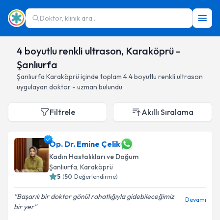
Doktor, klinik ara...
4 boyutlu renkli ultrason, Karaköprü -
Şanlıurfa
Şanlıurfa
Karaköprü
içinde toplam
4
4 boyutlu renkli ultrason
uygulayan doktor - uzman bulundu
Filtrele
Akıllı Sıralama
Op. Dr. Emine Çelik
Kadın Hastalıkları ve Doğum
Şanlıurfa
, Karaköprü
5
(
50
Değerlendirme)
Başarılı bir doktor gönül rahatlığıyla gidebileceğimiz
Devamı
bir yer