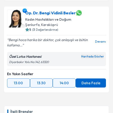
Doç. Dr. Veysel Toprak
için randevu takvimi talebi
oluşturun. Size bu uzmandan randevu almanız için bir
takvim hazırlandığında e-posta ile bilgilendireceğiz.
Op. Dr. Bengi Vidinli Besler
Kadın Hastalıkları ve Doğum
E-posta Adresiniz
Şanlıurfa
, Karaköprü
5
(
3
Değerlendirme)
Bengi hoca harika bir doktor, çok anlayışlı ve bütün
Devamı
kafama...
Kişisel verilerimin işlenmesine ilişkin
Aydınlatma
Metni
'ni okudum ve kişisel verilerimin belirtilen
Özel Lotus Hastanesi
Haritada Göster
kapsamda işlenmesini kabul ediyorum.
Diyarbakır Yolu No:142, 63320
Takvim Talebini Gönder
En Yakın Saatler
13:00
13:30
14:00
Daha Fazla
İlgili Branşlar