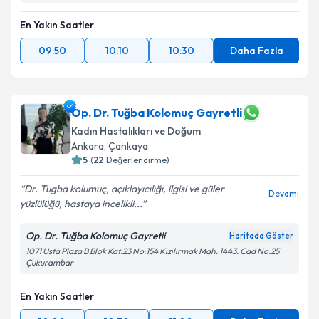
Takvim Talebini Gönder
En Yakın Saatler
09:50
10:10
10:30
Daha Fazla
Op. Dr. Tuğba Kolomuç Gayretli
Kadın Hastalıkları ve Doğum
Ankara
, Çankaya
5
(
22
Değerlendirme)
Dr. Tugba kolumuç, açıklayıcılığı, ilgisi ve güler
Devamı
yüzlülüğü, hastaya incelikli...
Op. Dr. Tuğba Kolomuç Gayretli
Haritada Göster
1071 Usta Plaza B Blok Kat.23 No:154 Kızılırmak Mah. 1443. Cad No.25
Çukurambar
En Yakın Saatler