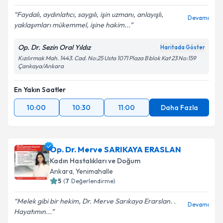
Faydalı, aydınlatıcı, saygılı, işin uzmanı, anlayışlı,
Devamı
yaklaşımları mükemmel, işine hakim...
Op. Dr. Sezin Oral Yıldız
Haritada Göster
Kızılırmak Mah. 1443. Cad. No:25 Usta 1071 Plaza B blok Kat 23 No:159
Çankaya/Ankara
En Yakın Saatler
10:00
10:30
11:00
Daha Fazla
Op. Dr. Merve SARIKAYA ERASLAN
Kadın Hastalıkları ve Doğum
Ankara
, Yenimahalle
5
(
7
Değerlendirme)
Melek gibi bir hekim, Dr. Merve Sarıkaya Erarslan. .
Devamı
Hayatımın...