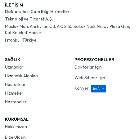
İLETİŞİM
Doktorsitesi Com Bilgi Hizmetleri
Teknoloji ve Ticaret A.Ş.
Maslak Mah. Ahi Evran Cd. A.O.S 55 Sokak No:2 Aksoy Plaza Giriş
Kat Kolektif House
İstanbul, Türkiye
SAĞLIK
PROFESYONELLER
Uzmanlar
Doktorlar İçin
Uzmanlık Alanları
Web Siteniz İçin
Hastalıklar
Kariyer
İşe Alım
Hizmetler
Hastaneler
KURUMSAL
Hakkımızda
Bize Ulaşın