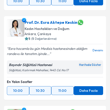
10:00
10:30
11:00
Daha Fazla
Prof. Dr. Esra Aktepe Keskin
Kadın Hastalıkları ve Doğum
Ankara
, Çankaya
5
(
5
Değerlendirme)
Esra hocamla bu gün Medisis hastanesinden aldığım
Devamı
randevu ile tanıstım.işinde...
Bayındır Söğütözü Hastanesi
Haritada Göster
Söğütözü, Kızılırmak Mahallesi, 1443. Cd. No:17
En Yakın Saatler
10:00
10:30
11:00
Daha Fazla