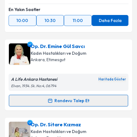
En Yakın Saatler
10:00
10:30
11:00
Daha Fazla
Op. Dr. Emine Gül Savcı
Kadın Hastalıkları ve Doğum
Ankara
, Etimesgut
A Life Ankara Hastanesi
Haritada Göster
Elvan, 1934. Sk. No:4, 06794
Randevu Talep Et
Randevu Takvimi Talebi
Op. Dr. Emine Gül Savcı
için randevu takvimi talebi
Op. Dr. Sitare Kızmaz
oluşturun. Size bu uzmandan randevu almanız için bir
Kadın Hastalıkları ve Doğum
takvim hazırlandığında e-posta ile bilgilendireceğiz.