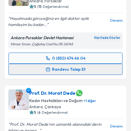
Ankara
, Pursaklar
5
(
15
Değerlendirme)
E-posta Adresiniz
Hayatınızda göruceğiniz en ilgili doktor aylık
Devamı
hamileyim bu kadar...
Ankara Pursaklar Devlet Hastanesi
Haritada Göster
Kişisel verilerimin işlenmesine ilişkin
Aydınlatma
Mimar Sinan, Çağatay Cad No:39, 06145
Metni
'ni okudum ve kişisel verilerimin belirtilen
kapsamda işlenmesini kabul ediyorum.
0 (850) 474 46 04
Randevu Takvimi Talebi
Takvim Talebini Gönder
Randevu Talep Et
Op. Dr. Sitare Kızmaz
için randevu takvimi talebi
oluşturun. Size bu uzmandan randevu almanız için bir
takvim hazırlandığında e-posta ile bilgilendireceğiz.
Prof. Dr. Murat Dede
Kadın Hastalıkları ve Doğum
+
1
diğer
E-posta Adresiniz
Ankara
, Çankaya
5
(
6
Değerlendirme)
Prof. Dr. Murat Dede'nin uzmanlık alanındaki derin
Devamı
bilgisi ve insana...