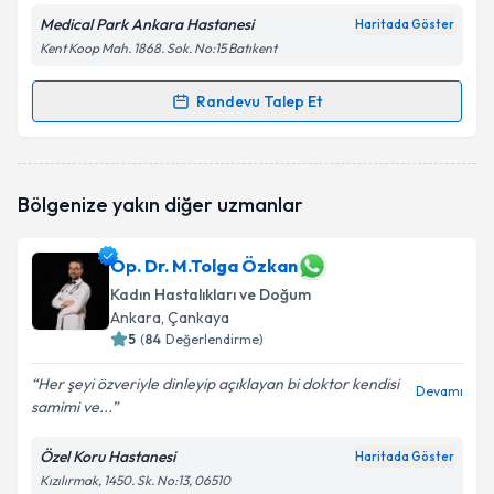
Medical Park Ankara Hastanesi
Haritada Göster
Kent Koop Mah. 1868. Sok. No:15 Batıkent
Randevu Talep Et
Randevu Takvimi Talebi
Op. Dr. Merve SARIKAYA ERASLAN
için randevu
Bölgenize yakın diğer uzmanlar
takvimi talebi oluşturun. Size bu uzmandan randevu
almanız için bir takvim hazırlandığında e-posta ile
bilgilendireceğiz.
Op. Dr. M.Tolga Özkan
Kadın Hastalıkları ve Doğum
E-posta Adresiniz
Ankara
, Çankaya
5
(
84
Değerlendirme)
Her şeyi özveriyle dinleyip açıklayan bi doktor kendisi
Devamı
Kişisel verilerimin işlenmesine ilişkin
Aydınlatma
samimi ve...
Metni
'ni okudum ve kişisel verilerimin belirtilen
kapsamda işlenmesini kabul ediyorum.
Özel Koru Hastanesi
Haritada Göster
Kızılırmak, 1450. Sk. No:13, 06510