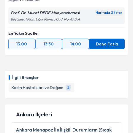
Kişisel verilerimin işlenmesine ilişkin
Aydınlatma
Metni
'ni okudum ve kişisel verilerimin belirtilen
Prof. Dr. Murat DEDE Muayenehanesi
Haritada Göster
kapsamda işlenmesini kabul ediyorum.
Büyükesat Mah. Uğur Mumcu Cad. No: 47 D:4
Takvim Talebini Gönder
En Yakın Saatler
13:00
13:30
14:00
Daha Fazla
İlgili Branşlar
Kadın Hastalıkları ve Doğum
2
Ankara İlçeleri
Ankara
Menapoz İle İlişkili Durumların (Sıcak