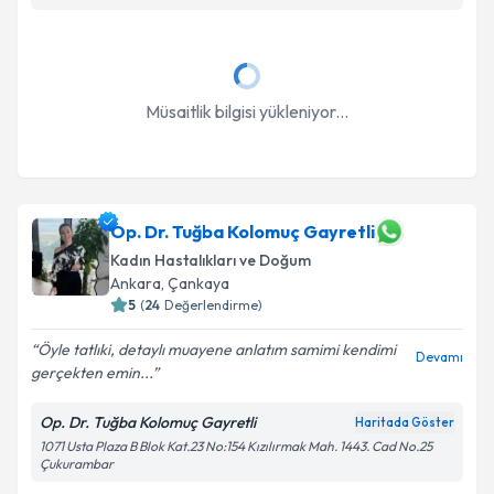
Takvim Talebini Gönder
Müsaitlik bilgisi yükleniyor...
Op. Dr. Tuğba Kolomuç Gayretli
Kadın Hastalıkları ve Doğum
Ankara
, Çankaya
5
(
24
Değerlendirme)
Öyle tatlıki, detaylı muayene anlatım samimi kendimi
Devamı
gerçekten emin...
Op. Dr. Tuğba Kolomuç Gayretli
Haritada Göster
1071 Usta Plaza B Blok Kat.23 No:154 Kızılırmak Mah. 1443. Cad No.25
Çukurambar