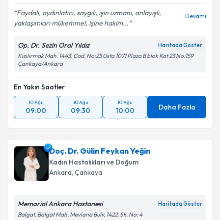
Faydalı, aydınlatıcı, saygılı, işin uzmanı, anlayışlı,
Devamı
yaklaşımları mükemmel, işine hakim...
Op. Dr. Sezin Oral Yıldız
Haritada Göster
Kızılırmak Mah. 1443. Cad. No:25 Usta 1071 Plaza B blok Kat 23 No:159
Çankaya/Ankara
En Yakın Saatler
10 Ağu
10 Ağu
10 Ağu
Daha Fazla
09:00
09:30
10:00
Doç. Dr. Gülin Feykan Yeğin
Kadın Hastalıkları ve Doğum
Ankara
, Çankaya
Memorial Ankara Hastanesi
Haritada Göster
Balgat, Balgat Mah. Mevlana Bulv, 1422. Sk. No: 4