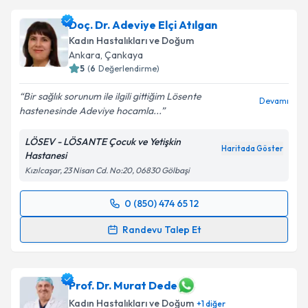
Op. Dr. Merve SARIKAYA ERASLAN
için randevu
Doç. Dr. Adeviye Elçi Atılgan
takvimi talebi oluşturun. Size bu uzmandan randevu
Kadın Hastalıkları ve Doğum
almanız için bir takvim hazırlandığında e-posta ile
Ankara
, Çankaya
bilgilendireceğiz.
5
(
6
Değerlendirme)
E-posta Adresiniz
Bir sağlık sorunum ile ilgili gittiğim Lösente
Devamı
hastenesinde Adeviye hocamla...
LÖSEV - LÖSANTE Çocuk ve Yetişkin
Haritada Göster
Hastanesi
Kişisel verilerimin işlenmesine ilişkin
Aydınlatma
Kızılcaşar, 23 Nisan Cd. No:20, 06830 Gölbaşi
Metni
'ni okudum ve kişisel verilerimin belirtilen
kapsamda işlenmesini kabul ediyorum.
0 (850) 474 65 12
Randevu Takvimi Talebi
Takvim Talebini Gönder
Randevu Talep Et
Doç. Dr. Adeviye Elçi Atılgan
için randevu takvimi
talebi oluşturun. Size bu uzmandan randevu almanız
için bir takvim hazırlandığında e-posta ile
Prof. Dr. Murat Dede
bilgilendireceğiz.
Kadın Hastalıkları ve Doğum
+
1
diğer