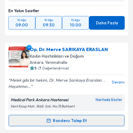
En Yakın Saatler
10 Ağu
10 Ağu
10 Ağu
Daha Fazla
09:00
09:30
10:00
Op. Dr. Merve SARIKAYA ERASLAN
Kadın Hastalıkları ve Doğum
Ankara
, Yenimahalle
5
(
7
Değerlendirme)
Melek gibi bir hekim, Dr. Merve Sarıkaya Erarslan. .
Devamı
Hayatımın...
Medical Park Ankara Hastanesi
Haritada Göster
Kent Koop Mah. 1868. Sok. No:15 Batıkent
Randevu Talep Et
Randevu Takvimi Talebi