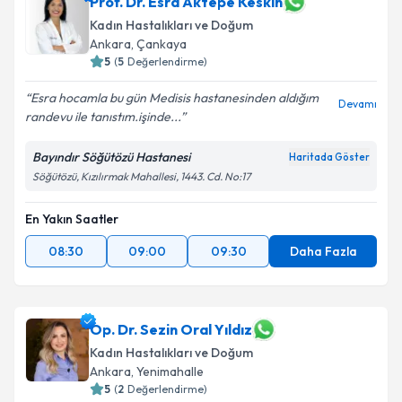
Prof. Dr. Esra Aktepe Keskin
Kadın Hastalıkları ve Doğum
Ankara
, Çankaya
5
(
5
Değerlendirme)
Esra hocamla bu gün Medisis hastanesinden aldığım
Devamı
randevu ile tanıstım.işinde...
Bayındır Söğütözü Hastanesi
Haritada Göster
Söğütözü, Kızılırmak Mahallesi, 1443. Cd. No:17
En Yakın Saatler
08:30
09:00
09:30
Daha Fazla
Op. Dr. Sezin Oral Yıldız
Kadın Hastalıkları ve Doğum
Ankara
, Yenimahalle
5
(
2
Değerlendirme)