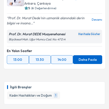
Ankara
, Çankaya
E-posta Adresiniz
5
(
6
Değerlendirme)
Prof. Dr. Murat Dede'nin uzmanlık alanındaki derin
Devamı
bilgisi ve insana...
Kişisel verilerimin işlenmesine ilişkin
Aydınlatma
Prof. Dr. Murat DEDE Muayenehanesi
Haritada Göster
Metni
'ni okudum ve kişisel verilerimin belirtilen
Büyükesat Mah. Uğur Mumcu Cad. No: 47 D:4
kapsamda işlenmesini kabul ediyorum.
En Yakın Saatler
Takvim Talebini Gönder
13:00
13:30
14:00
Daha Fazla
İlgili Branşlar
Kadın Hastalıkları ve Doğum
1