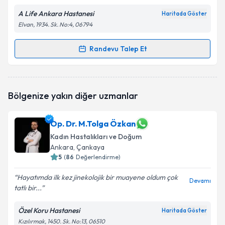
A Life Ankara Hastanesi
Haritada Göster
Elvan, 1934. Sk. No:4, 06794
Randevu Talep Et
Randevu Takvimi Talebi
Op. Dr. Emine Gül Savcı
için randevu takvimi talebi
Bölgenize yakın diğer uzmanlar
oluşturun. Size bu uzmandan randevu almanız için bir
takvim hazırlandığında e-posta ile bilgilendireceğiz.
Op. Dr. M.Tolga Özkan
E-posta Adresiniz
Kadın Hastalıkları ve Doğum
Ankara
, Çankaya
5
(
86
Değerlendirme)
Kişisel verilerimin işlenmesine ilişkin
Aydınlatma
Hayatımda ilk kez jinekolojik bir muayene oldum çok
Devamı
Metni
'ni okudum ve kişisel verilerimin belirtilen
tatlı bir...
kapsamda işlenmesini kabul ediyorum.
Özel Koru Hastanesi
Haritada Göster
Kızılırmak, 1450. Sk. No:13, 06510