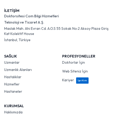
İLETİŞİM
Doktorsitesi Com Bilgi Hizmetleri
Teknoloji ve Ticaret A.Ş.
Maslak Mah. Ahi Evran Cd. A.O.S 55 Sokak No:2 Aksoy Plaza Giriş
Kat Kolektif House
İstanbul, Türkiye
SAĞLIK
PROFESYONELLER
Uzmanlar
Doktorlar İçin
Uzmanlık Alanları
Web Siteniz İçin
Hastalıklar
Kariyer
İşe Alım
Hizmetler
Hastaneler
KURUMSAL
Hakkımızda