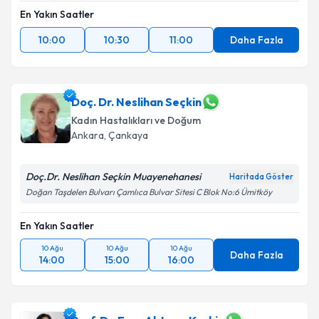
En Yakın Saatler
10:00
10:30
11:00
Daha Fazla
Doç. Dr. Neslihan Seçkin
Kadın Hastalıkları ve Doğum
Ankara
, Çankaya
Doç.Dr. Neslihan Seçkin Muayenehanesi
Haritada Göster
Doğan Taşdelen Bulvarı Çamlıca Bulvar Sitesi C Blok No:6 Ümitköy
En Yakın Saatler
10 Ağu
10 Ağu
10 Ağu
Daha Fazla
14:00
15:00
16:00