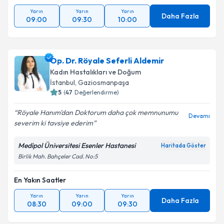
Yarın
Yarın
Yarın
Daha Fazla
09:00
09:30
10:00
Op. Dr. Röyale Seferli Aldemir
Kadın Hastalıkları ve Doğum
İstanbul
, Gaziosmanpaşa
5
(
47
Değerlendirme)
Röyale Hanım'dan Doktorum daha çok memnunumu
Devamı
severim ki tavsiye ederim
Medipol Üniversitesi Esenler Hastanesi
Haritada Göster
Birlik Mah. Bahçeler Cad. No:5
En Yakın Saatler
Yarın
Yarın
Yarın
Daha Fazla
08:30
09:00
09:30