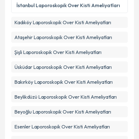
Metni
'ni okudum ve kişisel verilerimin belirtilen
İstanbul
Laporoskopik Over Kisti Ameliyatları
kapsamda işlenmesini kabul ediyorum.
Kadıköy
Laporoskopik Over Kisti Ameliyatları
Takvim Talebini Gönder
Ataşehir
Laporoskopik Over Kisti Ameliyatları
Şişli
Laporoskopik Over Kisti Ameliyatları
Üsküdar
Laporoskopik Over Kisti Ameliyatları
Bakırköy
Laporoskopik Over Kisti Ameliyatları
Beylikdüzü
Laporoskopik Over Kisti Ameliyatları
Beyoğlu
Laporoskopik Over Kisti Ameliyatları
Esenler
Laporoskopik Over Kisti Ameliyatları