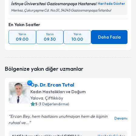
İstinye Üniversitesi Gaziosmanpaşa Hastanesi
Haritada Göster
Merkez, Çukurçeşme Cd. No:51, 34245 Gaziosmanpaşa/İstanbul
En Yakın Saatler
Yarın
Yarın
Yarın
Daha Fazla
09:00
09:30
10:00
Bölgenize yakın diğer uzmanlar
Op. Dr. Ercan Tutal
Kadın Hastalıkları ve Doğum
Yalova
, Çiftlikköy
5
(
1
Değerlendirme)
Ercan Bey, hem hastasını unutmayan hem de kişinin
Devamı
ruhsal ve...