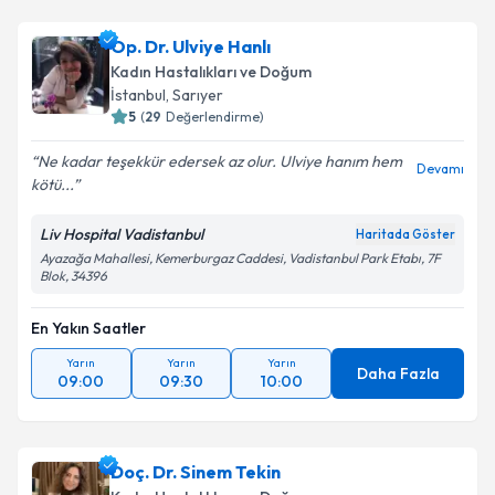
Op. Dr. Ulviye Hanlı
Kadın Hastalıkları ve Doğum
İstanbul
, Sarıyer
5
(
29
Değerlendirme)
Ne kadar teşekkür edersek az olur. Ulviye hanım hem
Devamı
kötü...
Liv Hospital Vadistanbul
Haritada Göster
Ayazağa Mahallesi, Kemerburgaz Caddesi, Vadistanbul Park Etabı, 7F
Blok, 34396
En Yakın Saatler
Yarın
Yarın
Yarın
Daha Fazla
09:00
09:30
10:00
Doç. Dr. Sinem Tekin