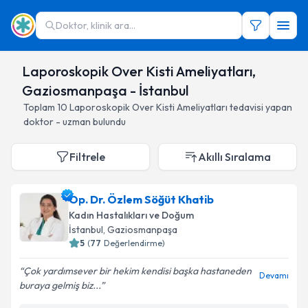
Doktor, klinik ara...
Laporoskopik Over Kisti Ameliyatları,
Gaziosmanpaşa - İstanbul
Toplam
10
Laporoskopik Over Kisti Ameliyatları
tedavisi yapan
doktor - uzman bulundu
Filtrele
Akıllı Sıralama
Op. Dr. Özlem Söğüt Khatib
Kadın Hastalıkları ve Doğum
İstanbul
, Gaziosmanpaşa
5
(
77
Değerlendirme)
Çok yardımsever bir hekim kendisi başka hastaneden
Devamı
buraya gelmiş biz...