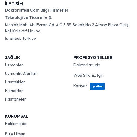
İLETİŞİM
Doktorsitesi Com Bilgi Hizmetleri
Teknoloji ve Ticaret A.Ş.
Maslak Mah. Ahi Evran Cd. A.O.S 55 Sokak No:2 Aksoy Plaza Giriş
Kat Kolektif House
İstanbul, Türkiye
SAĞLIK
PROFESYONELLER
Uzmanlar
Doktorlar İçin
Uzmanlık Alanları
Web Siteniz İçin
Hastalıklar
Kariyer
İşe Alım
Hizmetler
Hastaneler
KURUMSAL
Hakkımızda
Bize Ulaşın