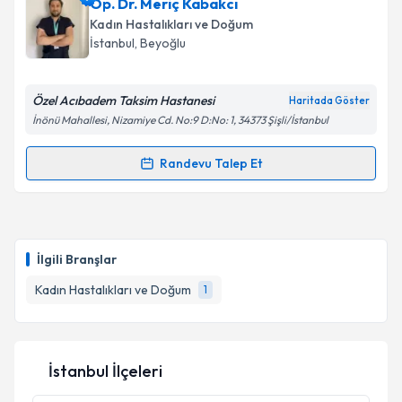
Op. Dr. Meriç Kabakcı
Kadın Hastalıkları ve Doğum
İstanbul
, Beyoğlu
Özel Acıbadem Taksim Hastanesi
Haritada Göster
İnönü Mahallesi, Nizamiye Cd. No:9 D:No: 1, 34373 Şişli/İstanbul
Randevu Talep Et
Randevu Takvimi Talebi
Op. Dr. Meriç Kabakcı
için randevu takvimi talebi
oluşturun. Size bu uzmandan randevu almanız için bir
İlgili Branşlar
takvim hazırlandığında e-posta ile bilgilendireceğiz.
Kadın Hastalıkları ve Doğum
1
E-posta Adresiniz
İstanbul İlçeleri
Kişisel verilerimin işlenmesine ilişkin
Aydınlatma