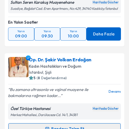
Sultan Seren Karakuş Muayenehane
Haritada Göster
Suadiye, Bağdat Cad. Eren Apartmanı, No:429, 34740 Kadıköy/İstanbul
En Yakın Saatler
Yarın
Yarın
Yarın
Daha Fazla
09:00
09:30
10:00
Op. Dr. Şakir Volkan Erdoğan
Kadın Hastalıkları ve Doğum
İstanbul
, Şişli
5
(
8
Değerlendirme)
Bu zamana ultrasonla ve vajinal muayene ile
Devamı
bakmalarına rağmen kadar...
Özel Türkiye Hastanesi
Haritada Göster
Merkez Mahallesi, Darülaceze Cd. 14/1, 34381
Randevu Talep Et