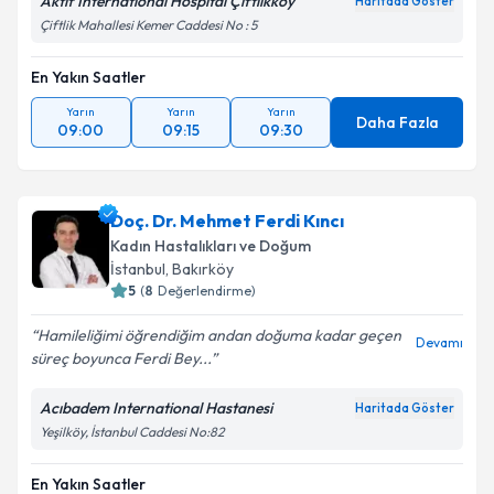
Aktif International Hospital Çiftlikköy
Haritada Göster
Çiftlik Mahallesi Kemer Caddesi No : 5
En Yakın Saatler
Yarın
Yarın
Yarın
Daha Fazla
09:00
09:15
09:30
Doç. Dr. Mehmet Ferdi Kıncı
Kadın Hastalıkları ve Doğum
İstanbul
, Bakırköy
5
(
8
Değerlendirme)
Hamileliğimi öğrendiğim andan doğuma kadar geçen
Devamı
süreç boyunca Ferdi Bey...
Acıbadem International Hastanesi
Haritada Göster
Yeşilköy, İstanbul Caddesi No:82
En Yakın Saatler