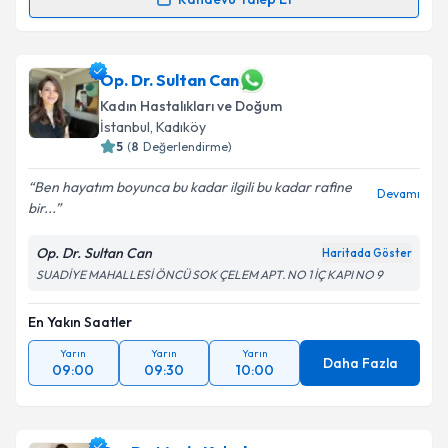
Randevu Takvimi Talebi
Op. Dr. Şakir Volkan Erdoğan
için randevu takvimi
Op. Dr. Sultan Can
talebi oluşturun. Size bu uzmandan randevu almanız
Kadın Hastalıkları ve Doğum
için bir takvim hazırlandığında e-posta ile
İstanbul
, Kadıköy
bilgilendireceğiz.
5
(
8
Değerlendirme)
E-posta Adresiniz
Ben hayatım boyunca bu kadar ilgili bu kadar rafine
Devamı
bir...
Op. Dr. Sultan Can
Haritada Göster
Kişisel verilerimin işlenmesine ilişkin
Aydınlatma
SUADİYE MAHALLESİ ÖNCÜ SOK ÇELEM APT. NO 1 İÇ KAPI NO 9
Metni
'ni okudum ve kişisel verilerimin belirtilen
kapsamda işlenmesini kabul ediyorum.
En Yakın Saatler
Yarın
Yarın
Yarın
Daha Fazla
09:00
09:30
10:00
Takvim Talebini Gönder