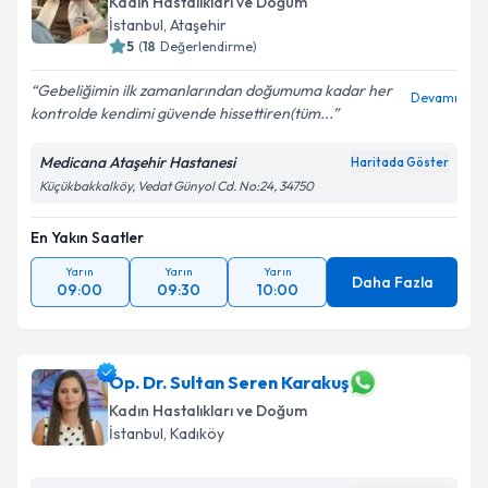
Kadın Hastalıkları ve Doğum
İstanbul
, Ataşehir
5
(
18
Değerlendirme)
Gebeliğimin ilk zamanlarından doğumuma kadar her
Devamı
kontrolde kendimi güvende hissettiren(tüm...
Medicana Ataşehir Hastanesi
Haritada Göster
Küçükbakkalköy, Vedat Günyol Cd. No:24, 34750
En Yakın Saatler
Yarın
Yarın
Yarın
Daha Fazla
09:00
09:30
10:00
Op. Dr. Sultan Seren Karakuş
Kadın Hastalıkları ve Doğum
İstanbul
, Kadıköy