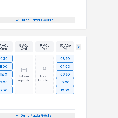
Daha Fazla Göster
7 Ağu
8 Ağu
9 Ağu
10 Ağu
Cum
Cmt
Paz
Pzt
10:30
08:30
11:00
09:00
11:30
09:30
Takvim
Takvim
kapalıdır
kapalıdır
12:00
10:00
12:30
10:30
Daha Fazla Göster