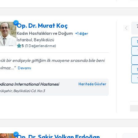
Op. Dr. Murat Koç
Kadın Hastalıkları ve Doğum
+
1
diğer
İstanbul
, Beylikdüzü
5
(
1
Değerlendirme)
ük bir endişeyle gittiğim ilk muayene sırasında bile beni
ılmaz...
Devamı
dicana International Hastanesi
Haritada Göster
ükşehir, Beylikdüzü Cd. No:3
Randevu T
Op. Dr. Ş
Op. Dr. Şakir Volkan Erdoğan