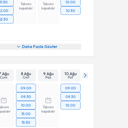
11:30
10:00
Takvim
Takvim
kapalıdır
kapalıdır
12:00
10:30
12:30
Daha Fazla Göster
7 Ağu
8 Ağu
9 Ağu
10 Ağu
Cum
Cmt
Paz
Pzt
09:00
09:00
09:30
09:30
10:00
10:00
Takvim
Takvim
palıdır
kapalıdır
15:00
15:30