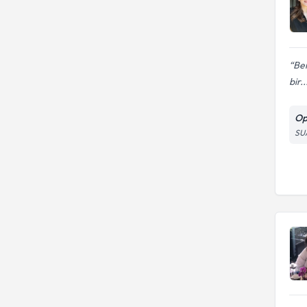
Ben
bir..
Op
SU