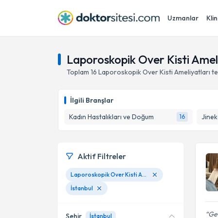
Uzmanlar
Klin
Laporoskopik Over Kisti Ameli
Toplam
16
Laporoskopik Over Kisti Ameliyatları
t
İlgili Branşlar
Kadın Hastalıkları ve Doğum
Jinek
16
Aktif Filtreler
Laporoskopik Over Kisti Ameliyatları
İstanbul
Ge
Şehir
İstanbul