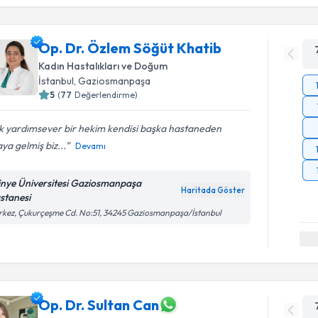
Op. Dr. Özlem Söğüt Khatib
Kadın Hastalıkları ve Doğum
İstanbul
, Gaziosmanpaşa
5
(
77
Değerlendirme)
k yardımsever bir hekim kendisi başka hastaneden
ya gelmiş biz...
Devamı
tinye Üniversitesi Gaziosmanpaşa
Haritada Göster
stanesi
kez, Çukurçeşme Cd. No:51, 34245 Gaziosmanpaşa/İstanbul
Op. Dr. Sultan Can