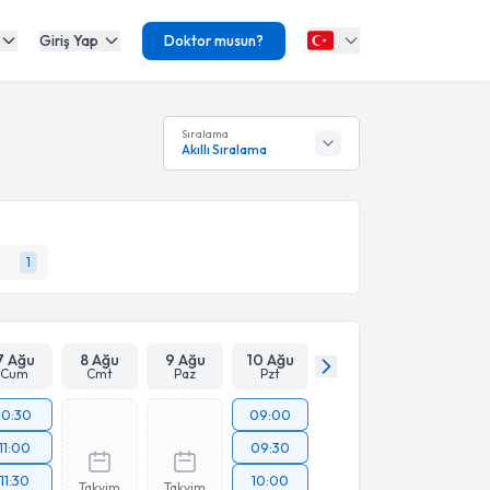
Giriş Yap
Doktor musun?
Sıralama
Akıllı Sıralama
1
7 Ağu
8 Ağu
9 Ağu
10 Ağu
Cum
Cmt
Paz
Pzt
10:30
09:00
11:00
09:30
11:30
10:00
Takvim
Takvim