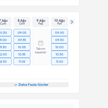
7 Ağu
8 Ağu
9 Ağu
10 Ağu
Cum
Cmt
Paz
Pzt
10:30
09:05
09:00
11:00
09:35
09:30
11:30
10:05
10:00
Takvim
kapalıdır
12:00
10:35
10:30
12:30
11:05
11:00
Daha Fazla Göster
akvimi Talebi
akir Volkan Erdoğan
için randevu takvimi talebi