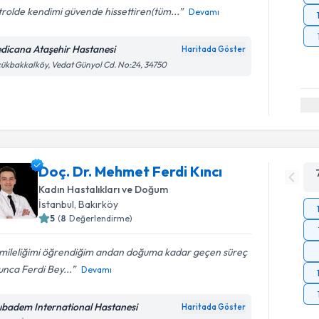
rolde kendimi güvende hissettiren(tüm...
Devamı
dicana Ataşehir Hastanesi
Haritada Göster
ükbakkalköy, Vedat Günyol Cd. No:24, 34750
Doç. Dr. Mehmet Ferdi Kıncı
Kadın Hastalıkları ve Doğum
İstanbul
, Bakırköy
5
(
8
Değerlendirme)
mileliğimi öğrendiğim andan doğuma kadar geçen süreç
nca Ferdi Bey...
Devamı
ıbadem International Hastanesi
Haritada Göster