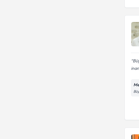
Büy
inan
Me
Büy