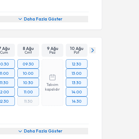
Daha Fazla Göster
7 Ağu
8 Ağu
9 Ağu
10 Ağu
Cum
Cmt
Paz
Pzt
10:30
09:30
12:30
11:00
10:00
13:00
11:30
10:30
13:30
Takvim
kapalıdır
12:00
11:00
14:00
12:30
11:30
14:30
Daha Fazla Göster