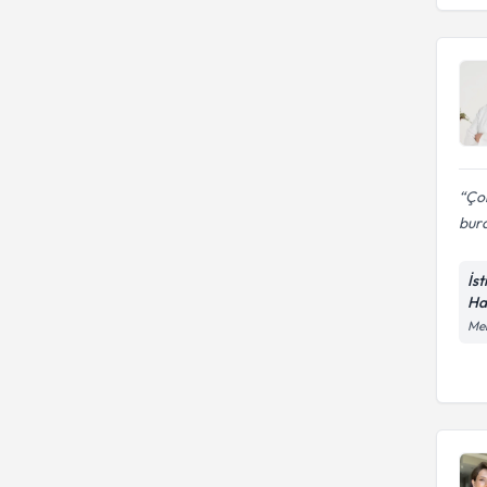
Tıp Fakültesi
İstanbul Üniversitesi Tıp
TAKSİM EĞİTİM VE
Fakültesi
ARAŞTIRMA HASTANESİ
Trakya Üniversitesi Tıp
Fakültesi
Ço
bura
İs
Ha
Mer