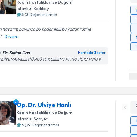
Kadın Hastalıkları ve Doğum
İstanbul
, Kadıköy
5
(
8
Değerlendirme)
 hayatım boyunca bu kadar ilgili bu kadar rafine
.
Devamı
. Dr. Sultan Can
Haritada Göster
ADİYE MAHALLESİ ÖNCÜ SOK ÇELEM APT. NO 1 İÇ KAPI NO 9
Op. Dr. Ulviye Hanlı
Kadın Hastalıkları ve Doğum
İstanbul
, Sarıyer
5
(
29
Değerlendirme)