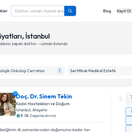
ikler
Blog
Kayıt Ol
yatları, İstanbul
edavisi yapan doktor - uzman bulundu
olojik Onkoloji Cerrahisi
Sertifikalı Medikal Estetik
1
Doç. Dr. Sinem Tekin
Kadın Hastalıkları ve Doğum
İstanbul
, Ataşehir
5
(
18
Değerlendirme)
beliğimin ilk zamanlarından doğumuma kadar her