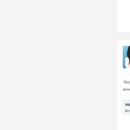
Rö
seve
Me
Bir