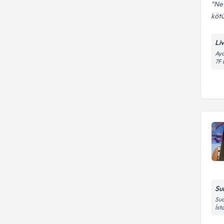
Ne 
kötü
Li
Aya
7F 
Su
Sua
İst