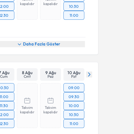
kapalıdır
kapalıdır
12:00
10:30
12:30
11:00
Daha Fazla Göster
7 Ağu
8 Ağu
9 Ağu
10 Ağu
Cum
Cmt
Paz
Pzt
10:30
09:00
11:00
09:30
11:30
10:00
Takvim
Takvim
kapalıdır
kapalıdır
12:00
10:30
12:30
11:00