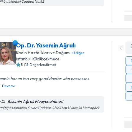
ilköy, İstanbul Caddesi No:82
Op. Dr. Yasemin Ağralı
Kadın Hastalıkları ve Doğum
+
1
diğer
İstanbul
, Küçükçekmece
5
(
18
Değerlendirme)
semin hanım is a very good doctor who possesses
Devamı
 Dr Yasemin Ağralı Muayenehanesi
taltepe Mahallesi Süvari Caddesi C Blok Kat 1 Daire 16 Metropark