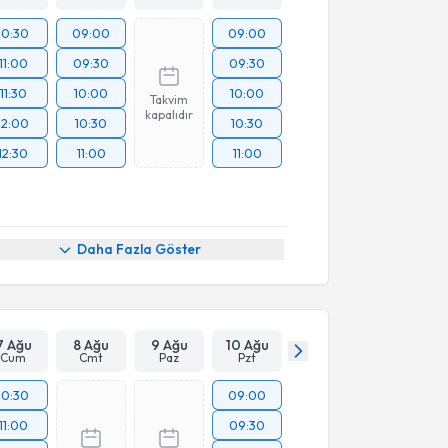
10:30
09:00
09:00
11:00
09:30
09:30
11:30
10:00
10:00
Takvim
kapalıdır
12:00
10:30
10:30
12:30
11:00
11:00
Daha Fazla Göster
7 Ağu
8 Ağu
9 Ağu
10 Ağu
Cum
Cmt
Paz
Pzt
10:30
09:00
11:00
09:30