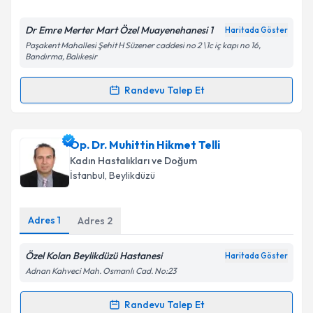
Dr Emre Merter Mart Özel Muayenehanesi 1
Haritada Göster
Paşakent Mahallesi Şehit H Süzener caddesi no 2 \1c iç kapı no 16,
Bandırma, Balıkesir
Randevu Talep Et
Randevu Takvimi Talebi
Op. Dr. Emre Merter Mart
için randevu takvimi
Op. Dr. Muhittin Hikmet Telli
talebi oluşturun. Size bu uzmandan randevu almanız
Kadın Hastalıkları ve Doğum
için bir takvim hazırlandığında e-posta ile
İstanbul
, Beylikdüzü
bilgilendireceğiz.
E-posta Adresiniz
Adres
1
Adres
2
Özel Kolan Beylikdüzü Hastanesi
Haritada Göster
Adnan Kahveci Mah. Osmanlı Cad. No:23
Kişisel verilerimin işlenmesine ilişkin
Aydınlatma
Metni
'ni okudum ve kişisel verilerimin belirtilen
Randevu Talep Et
Randevu Takvimi Talebi
kapsamda işlenmesini kabul ediyorum.