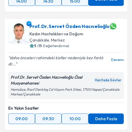
14:00
14:30
15:00
Prof. Dr. Servet Özden Hacıvelioğlu
Kadın Hastalıkları ve Doğum
Çanakkale
, Merkez
5
(
15
Değerlendirme)
daha önceleri rahimdeki kistler nedeniyle kez farklı
Devamı
dr...
Prof.Dr. Servet Özden Hacıvelioğlu Özel
Haritada Göster
Muayenehanesi
Hamidiye, Rauf Denktaş Cd Vizyon Park Sitesi, 17100 Kepez/Çanakkale
Merkez/Çanakkale
En Yakın Saatler
09:00
09:30
10:00
Daha Fazla