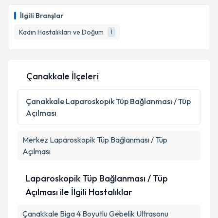
Op. Dr. Erol Mutlu
için randevu takvimi talebi
oluşturun. Size bu uzmandan randevu almanız için bir
İlgili Branşlar
takvim hazırlandığında e-posta ile bilgilendireceğiz.
Kadın Hastalıkları ve Doğum
1
E-posta Adresiniz
Çanakkale İlçeleri
Kişisel verilerimin işlenmesine ilişkin
Aydınlatma
Metni
'ni okudum ve kişisel verilerimin belirtilen
Çanakkale
Laparoskopik Tüp Bağlanması / Tüp
kapsamda işlenmesini kabul ediyorum.
Açılması
Takvim Talebini Gönder
Merkez
Laparoskopik Tüp Bağlanması / Tüp
Açılması
Laparoskopik Tüp Bağlanması / Tüp
Açılması ile İlgili Hastalıklar
Çanakkale Biga 4 Boyutlu Gebelik Ultrasonu