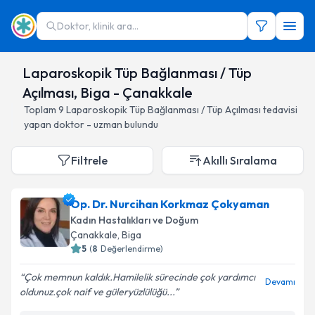
Doktor, klinik ara...
Laparoskopik Tüp Bağlanması / Tüp
Açılması, Biga - Çanakkale
Toplam
9
Laparoskopik Tüp Bağlanması / Tüp Açılması
tedavisi
yapan doktor - uzman bulundu
Filtrele
Akıllı Sıralama
Op. Dr. Nurcihan Korkmaz Çokyaman
Kadın Hastalıkları ve Doğum
Çanakkale
, Biga
5
(
8
Değerlendirme)
Çok memnun kaldık.Hamilelik sürecinde çok yardımcı
Devamı
oldunuz.çok naif ve güleryüzlülüğü...