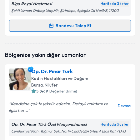
Biga Royal Hastanesi
Haritada Göster
Şehit Uzman Onbaşı Ulaş Mh, Şirintepe, Açıkgöz Cd No:3/B, 17200
Randevu Talep Et
Randevu Takvimi Talebi
Op. Dr. Nurcihan Korkmaz Çokyaman
için randevu
Bölgenize yakın diğer uzmanlar
takvimi talebi oluşturun. Size bu uzmandan randevu
almanız için bir takvim hazırlandığında e-posta ile
bilgilendireceğiz.
Op. Dr. Pınar Türk
Kadın Hastalıkları ve Doğum
E-posta Adresiniz
Bursa
, Nilüfer
5
(
469
Değerlendirme)
Kendisine çok teşekkür ederim. Detaylı anlatımı ve
Devamı
ilgisi her...
Kişisel verilerimin işlenmesine ilişkin
Aydınlatma
Metni
'ni okudum ve kişisel verilerimin belirtilen
kapsamda işlenmesini kabul ediyorum.
Op. Dr. Pınar Türk Özel Muayenehanesi
Haritada Göster
Cumhuriyet Mah. Yağmur Sok. No:14 Cadde 224 Sitesi A Blok Kat:7 D:13