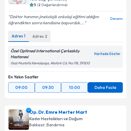
5
(
2
Değerlendirme)
Doktor hanımın jinekolojik onkoloji eğitimi aldığını
Devamı
öğrendikten sonra kendisine başvurduk....
Kişisel verilerimin işlenmesine ilişkin
Aydınlatma
Metni
'ni okudum ve kişisel verilerimin belirtilen
Adres
1
Adres
2
kapsamda işlenmesini kabul ediyorum.
Özel Optimed International Çerkezköy
Haritada Göster
Takvim Talebini Gönder
Hastanesi
Gazi Mustafa Kemalpaşa, Atatürk Cd. No:118, 59500
En Yakın Saatler
09:00
09:30
10:00
Daha Fazla
Op. Dr. Emre Merter Mart
Kadın Hastalıkları ve Doğum
Balıkesir
, Bandırma