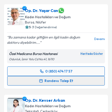
Op. Dr. Yaşar Can
Kadın Hastalıkları ve Doğum
Bursa
, Nilüfer
5
(
1
Değerlendirme)
Bu zamana kadar gittiğim en ilgili kadın doğum
Devamı
doktoru diyebilirim....
Özel Medicana Bursa Hastanesi
Haritada Göster
Odunluk, İzmir Yolu Cd No:41, 16110
0 (850) 474 17 57
Randevu Takvimi Talebi
Randevu Talep Et
Op. Dr. Yaşar Can
için randevu takvimi talebi
oluşturun. Size bu uzmandan randevu almanız için bir
Op. Dr. Kevser Arkan
takvim hazırlandığında e-posta ile bilgilendireceğiz.
Kadın Hastalıkları ve Doğum
E-posta Adresiniz
Tekirdağ
, Çerkezköy