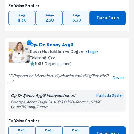
Takvim Talebini Gönder
En Yakın Saatler
14 Ağu
14 Ağu
14 Ağu
Daha Fazla
11:30
12:30
13:30
Op. Dr. Şenay Aygül
Kadın Hastalıkları ve Doğum
+
1
diğer
Tekirdağ
, Çorlu
5
(
57
Değerlendirme)
Dünyanın en iyi doktoru diyebilirim tatlı dili güler yüzlü
Devamı
...
Op Dr Şenay Aygül Muayenehanesi
Haritada Göster
Esentepe, Adnan Doğu Cd. A Blok D:10/4 Kervancı, 59860
Çorlu/Tekirdağ, Türkiye
En Yakın Saatler
11 Ağu
11 Ağu
11 Ağu
Daha Fazla