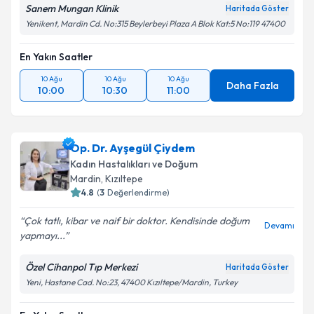
Sanem Mungan Klinik
Haritada Göster
Yenikent, Mardin Cd. No:315 Beylerbeyi Plaza A Blok Kat:5 No:119 47400
En Yakın Saatler
10 Ağu
10 Ağu
10 Ağu
Daha Fazla
10:00
10:30
11:00
Op. Dr. Ayşegül Çiydem
Kadın Hastalıkları ve Doğum
Mardin
, Kızıltepe
4.8
(
3
Değerlendirme)
Çok tatlı, kibar ve naif bir doktor. Kendisinde doğum
Devamı
yapmayı...
Özel Cihanpol Tıp Merkezi
Haritada Göster
Yeni, Hastane Cad. No:23, 47400 Kızıltepe/Mardin, Turkey