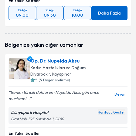
En Yakın Saatler
10 Ağu
10 Ağu
10 Ağu
Daha Fazla
09:00
09:30
10:00
Bölgenize yakın diğer uzmanlar
Op. Dr. Nupelda Aksu
Kadın Hastalıkları ve Doğum
Diyarbakır
, Kayapınar
5
(
5
Değerlendirme)
Benim Biricik doktorum Nupelda Aksu gün önce
Devamı
mucizemi...
Dünyapark Hospital
Haritada Göster
Fırat Mah. 595. Sokak No:7, 21010
En Yakın Saatler