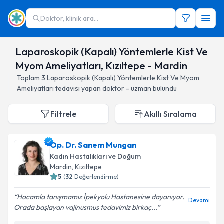
Doktor, klinik ara...
Laparoskopik (Kapalı) Yöntemlerle Kist Ve
Myom Ameliyatları, Kızıltepe - Mardin
Toplam
3
Laparoskopik (Kapalı) Yöntemlerle Kist Ve Myom
Ameliyatları
tedavisi yapan doktor - uzman bulundu
Filtrele
Akıllı Sıralama
Op. Dr. Sanem Mungan
Kadın Hastalıkları ve Doğum
Mardin
, Kızıltepe
5
(
32
Değerlendirme)
Hocamla tanışmamız İpekyolu Hastanesine dayanıyor.
Devamı
Orada başlayan vajinusmus tedavimiz birkaç...