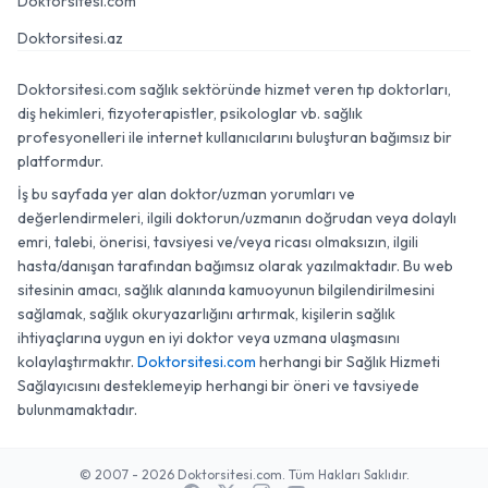
Doktorsitesi.com
Doktorsitesi.az
Doktorsitesi.com sağlık sektöründe hizmet veren tıp doktorları,
diş hekimleri, fizyoterapistler, psikologlar vb. sağlık
profesyonelleri ile internet kullanıcılarını buluşturan bağımsız bir
platformdur.
İş bu sayfada yer alan doktor/uzman yorumları ve
değerlendirmeleri, ilgili doktorun/uzmanın doğrudan veya dolaylı
emri, talebi, önerisi, tavsiyesi ve/veya ricası olmaksızın, ilgili
hasta/danışan tarafından bağımsız olarak yazılmaktadır. Bu web
sitesinin amacı, sağlık alanında kamuoyunun bilgilendirilmesini
sağlamak, sağlık okuryazarlığını artırmak, kişilerin sağlık
ihtiyaçlarına uygun en iyi doktor veya uzmana ulaşmasını
kolaylaştırmaktır.
Doktorsitesi.com
herhangi bir Sağlık Hizmeti
Sağlayıcısını desteklemeyip herhangi bir öneri ve tavsiyede
bulunmamaktadır.
© 2007 - 2026 Doktorsitesi.com. Tüm Hakları Saklıdır.