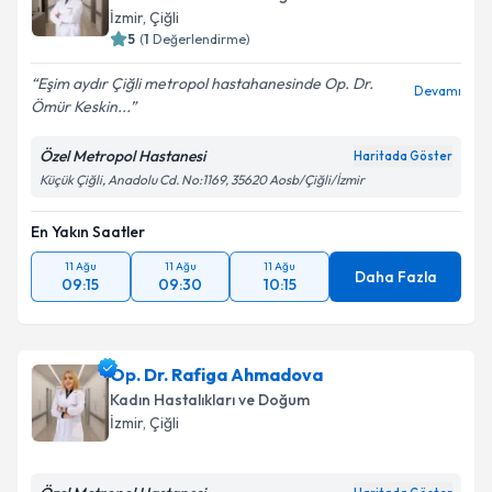
İzmir
, Çiğli
5
(
1
Değerlendirme)
Eşim aydır Çiğli metropol hastahanesinde Op. Dr.
Devamı
Ömür Keskin...
Özel Metropol Hastanesi
Haritada Göster
Küçük Çiğli, Anadolu Cd. No:1169, 35620 Aosb/Çiğli/İzmir
En Yakın Saatler
11 Ağu
11 Ağu
11 Ağu
Daha Fazla
09:15
09:30
10:15
Op. Dr. Rafiga Ahmadova
Kadın Hastalıkları ve Doğum
İzmir
, Çiğli