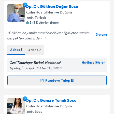
Takvim Talebini Gönder
Op. Dr. Güler Pınar Özeren
için randevu takvimi
Op. Dr. Gökhan Değer Sucu
talebi oluşturun. Size bu uzmandan randevu almanız
Kadın Hastalıkları ve Doğum
için bir takvim hazırlandığında e-posta ile
İzmir
, Torbalı
bilgilendireceğiz.
5
(
3
Değerlendirme)
E-posta Adresiniz
Gökhan bey mükemmel bir doktor ilgili içten samimi
Devamı
gerçekten ailemizden...
Adres
1
Adres
2
Kişisel verilerimin işlenmesine ilişkin
Aydınlatma
Metni
'ni okudum ve kişisel verilerimin belirtilen
Özel Tınaztepe Torbalı Hastanesi
Haritada Göster
kapsamda işlenmesini kabul ediyorum.
Tepeköy, İzmir Aydın Cd. No:336, 35860
Randevu Talep Et
Takvim Talebini Gönder
Randevu Takvimi Talebi
Op. Dr. Gökhan Değer Sucu
için randevu takvimi
Op. Dr. Gamze Tunalı Sucu
talebi oluşturun. Size bu uzmandan randevu almanız
Kadın Hastalıkları ve Doğum
için bir takvim hazırlandığında e-posta ile
İzmir
, Buca