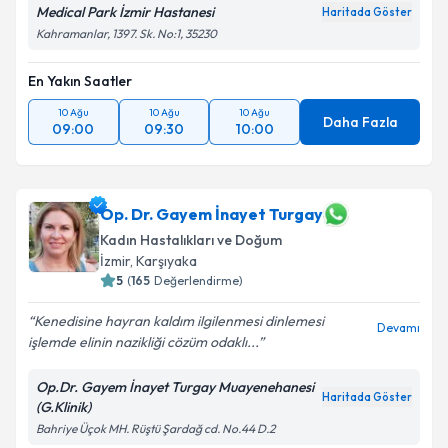
Medical Park İzmir Hastanesi
Haritada Göster
Kahramanlar, 1397. Sk. No:1, 35230
En Yakın Saatler
10 Ağu
10 Ağu
10 Ağu
Daha Fazla
09:00
09:30
10:00
Op. Dr. Gayem İnayet Turgay
Kadın Hastalıkları ve Doğum
İzmir
, Karşıyaka
5
(
165
Değerlendirme)
Kenedisine hayran kaldım ilgilenmesi dinlemesi
Devamı
işlemde elinin nazikliği cözüm odaklı...
Op.Dr. Gayem İnayet Turgay Muayenehanesi
Haritada Göster
(G.Klinik)
Bahriye Üçok MH. Rüştü Şardağ cd. No.44 D.2