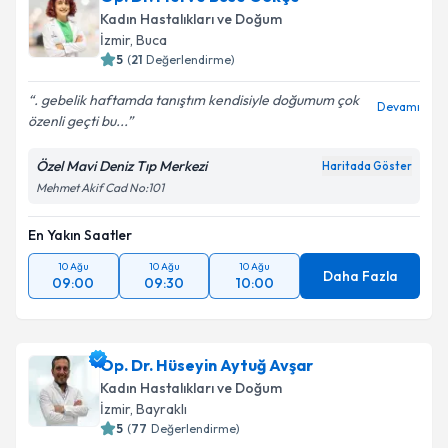
Kadın Hastalıkları ve Doğum
İzmir
, Buca
5
(
21
Değerlendirme)
. gebelik haftamda tanıştım kendisiyle doğumum çok
Devamı
özenli geçti bu...
Özel Mavi Deniz Tıp Merkezi
Haritada Göster
Mehmet Akif Cad No:101
En Yakın Saatler
10 Ağu
10 Ağu
10 Ağu
Daha Fazla
09:00
09:30
10:00
Op. Dr. Hüseyin Aytuğ Avşar
Kadın Hastalıkları ve Doğum
İzmir
, Bayraklı
5
(
77
Değerlendirme)