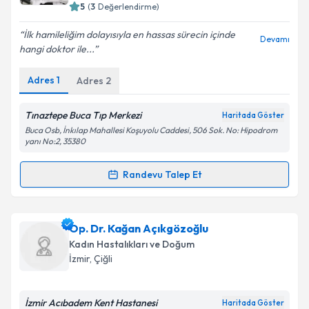
bilgilendireceğiz.
5
(
3
Değerlendirme)
E-posta Adresiniz
İlk hamileliğim dolayısıyla en hassas sürecin içinde
Devamı
hangi doktor ile...
Adres
1
Adres
2
Kişisel verilerimin işlenmesine ilişkin
Aydınlatma
Metni
'ni okudum ve kişisel verilerimin belirtilen
Tınaztepe Buca Tıp Merkezi
Haritada Göster
kapsamda işlenmesini kabul ediyorum.
Buca Osb, İnkılap Mahallesi Koşuyolu Caddesi, 506 Sok. No: Hipodrom
yanı No:2, 35380
Takvim Talebini Gönder
Randevu Talep Et
Randevu Takvimi Talebi
Op. Dr. Gamze Tunalı Sucu
için randevu takvimi
Op. Dr. Kağan Açıkgözoğlu
talebi oluşturun. Size bu uzmandan randevu almanız
Kadın Hastalıkları ve Doğum
için bir takvim hazırlandığında e-posta ile
İzmir
, Çiğli
bilgilendireceğiz.
E-posta Adresiniz
İzmir Acıbadem Kent Hastanesi
Haritada Göster