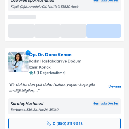
Özel Metropol Hastanesi
Haritada Göster
Küçük Çiğli, Anadolu Cd. No:1169, 35620 Aosb
Op. Dr. Dona Kenan
Kadın Hastalıkları ve Doğum
İzmir
, Konak
5
(
1
Değerlendirme)
Bir doktordan çok daha fazlası, yaşam koçu gibi
Devamı
verdiği bilgiler,...
Karataş Hastanesi
Haritada Göster
Barbaros, 336. Sk. No:26, 35260
0 (850) 811 93 18
Randevu Takvimi Talebi