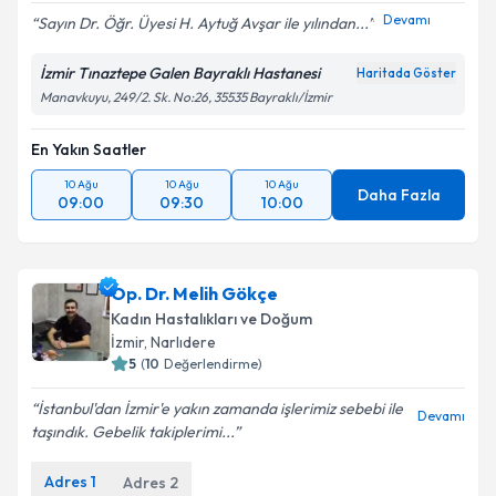
Devamı
Sayın Dr. Öğr. Üyesi H. Aytuğ Avşar ile yılından...
İzmir Tınaztepe Galen Bayraklı Hastanesi
Haritada Göster
Manavkuyu, 249/2. Sk. No:26, 35535 Bayraklı/İzmir
En Yakın Saatler
10 Ağu
10 Ağu
10 Ağu
Daha Fazla
09:00
09:30
10:00
Op. Dr. Melih Gökçe
Kadın Hastalıkları ve Doğum
İzmir
, Narlıdere
5
(
10
Değerlendirme)
İstanbul'dan İzmir'e yakın zamanda işlerimiz sebebi ile
Devamı
taşındık. Gebelik takiplerimi...
Adres
1
Adres
2