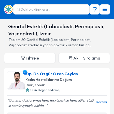
Doktor, klinik ara...
Genital Estetik (Labioplasti, Perinoplasti,
Vajinoplasti), İzmir
Toplam
20
Genital Estetik (Labioplasti, Perinoplasti,
Vajinoplasti)
tedavisi yapan doktor - uzman bulundu
Filtrele
Akıllı Sıralama
Op. Dr. Özgür Ozan Ceylan
Kadın Hastalıkları ve Doğum
İzmir
, Konak
5
(
24
Değerlendirme)
Canımız doktorumuz hem tecrübesiyle hem güler yüzü
Devamı
ve samimiyetiyle akılda...