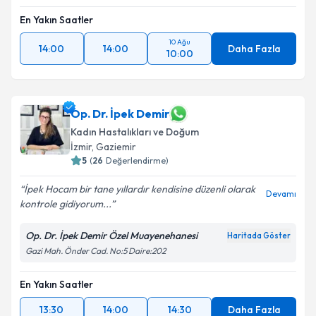
En Yakın Saatler
10 Ağu
14:00
14:00
Daha Fazla
10:00
Op. Dr. İpek Demir
Kadın Hastalıkları ve Doğum
İzmir
, Gaziemir
5
(
26
Değerlendirme)
İpek Hocam bir tane yıllardır kendisine düzenli olarak
Devamı
kontrole gidiyorum...
Op. Dr. İpek Demir Özel Muayenehanesi
Haritada Göster
Gazi Mah. Önder Cad. No:5 Daire:202
En Yakın Saatler
13:30
14:00
14:30
Daha Fazla