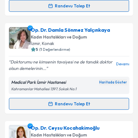
Randevu Talep Et
Op. Dr. Dona Kenan
için randevu takvimi talebi
oluşturun. Size bu uzmandan randevu almanız için bir
Op. Dr. Damla Sönmez Yalçınkaya
takvim hazırlandığında e-posta ile bilgilendireceğiz.
Kadın Hastalıkları ve Doğum
E-posta Adresiniz
İzmir
, Konak
5
(
1
Değerlendirme)
Doktorumu ne kimsenin tavsiyesi ne de tanıdık doktor
Devamı
olsun demelerinin...
Kişisel verilerimin işlenmesine ilişkin
Aydınlatma
Metni
'ni okudum ve kişisel verilerimin belirtilen
Medical Park İzmir Hastanesi
Haritada Göster
kapsamda işlenmesini kabul ediyorum.
Kahramanlar Mahallesi 1397. Sokak No:1
Takvim Talebini Gönder
Randevu Talep Et
Randevu Takvimi Talebi
Op. Dr. Damla Sönmez Yalçınkaya
için randevu
Op. Dr. Ceysu Kocahakimoğlu
takvimi talebi oluşturun. Size bu uzmandan randevu
Kadın Hastalıkları ve Doğum