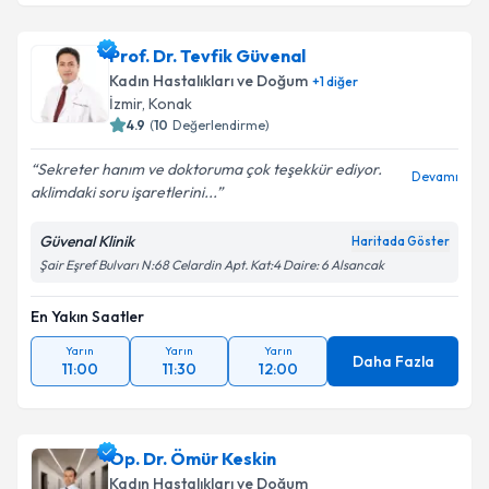
Doç. Dr. Müjde Canday
için randevu takvimi talebi
oluşturun. Size bu uzmandan randevu almanız için bir
Prof. Dr. Tevfik Güvenal
takvim hazırlandığında e-posta ile bilgilendireceğiz.
Kadın Hastalıkları ve Doğum
+
1
diğer
E-posta Adresiniz
İzmir
, Konak
4.9
(
10
Değerlendirme)
Sekreter hanım ve doktoruma çok teşekkür ediyor.
Devamı
aklimdaki soru işaretlerini...
Kişisel verilerimin işlenmesine ilişkin
Aydınlatma
Metni
'ni okudum ve kişisel verilerimin belirtilen
Güvenal Klinik
Haritada Göster
kapsamda işlenmesini kabul ediyorum.
Şair Eşref Bulvarı N:68 Celardin Apt. Kat:4 Daire: 6 Alsancak
En Yakın Saatler
Takvim Talebini Gönder
Yarın
Yarın
Yarın
Daha Fazla
11:00
11:30
12:00
Op. Dr. Ömür Keskin
Kadın Hastalıkları ve Doğum