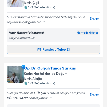
almanız için bir takvim hazırlandığında e-posta ile
İzmir
, Çiğli
bilgilendireceğiz.
5
(
2
Değerlendirme)
E-posta Adresiniz
Ceysu hanımla hamilelik sürecimde birlikteydik onun
Devamı
sayesinde çok güzel bir...
İzmir Bazekol Hastanesi
Haritada Göster
Ataşehir, 8019/16. Sk.
Kişisel verilerimin işlenmesine ilişkin
Aydınlatma
Metni
'ni okudum ve kişisel verilerimin belirtilen
kapsamda işlenmesini kabul ediyorum.
Randevu Talep Et
Randevu Takvimi Talebi
Takvim Talebini Gönder
Op. Dr. Ceysu Kocahakimoğlu
için randevu takvimi
Op. Dr. Gülşah Tanas Sarıkaş
talebi oluşturun. Size bu uzmandan randevu almanız
Kadın Hastalıkları ve Doğum
için bir takvim hazırlandığında e-posta ile
İzmir
, Aliağa
bilgilendireceğiz.
5
(
2
Değerlendirme)
E-posta Adresiniz
Sevgili doktorum GÜLŞAH HANIM sevgili hemşirem
Devamı
KÜBRA HANIM ameliyatımı...