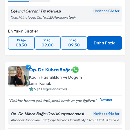
Ege İnci Cerrahi Tıp Merkezi
Haritada Göster
Ilıca, Mithatpaşa Cd. No:125 Narlıdere İzmir
En Yakın Saatler
10 Ağu
10 Ağu
10 Ağu
Daha Fazla
08:30
09:00
09:30
Op. Dr. Kübra Bağcı
Kadın Hastalıkları ve Doğum
İzmir
, Konak
5
(
2
Değerlendirme)
Devamı
Doktor hanım çok tatlı,sıcak kanlı ve çok ilgiliydi.️
Op. Dr. Kübra Bağcı Özel Muayenehanesi
Haritada Göster
Alsancak Mahallesi Talatpaşa Bulvarı Harputlu Apt. No:33 Kat:3 Daire: 6