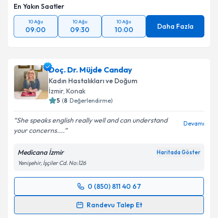
En Yakın Saatler
10 Ağu
10 Ağu
10 Ağu
Daha Fazla
09:00
09:30
10:00
Doç. Dr. Müjde Canday
Kadın Hastalıkları ve Doğum
İzmir
, Konak
5
(
8
Değerlendirme)
She speaks english really well and can understand
Devamı
your concerns....
Medicana İzmir
Haritada Göster
Yenişehir, İşçiler Cd. No:126
0 (850) 811 40 67
Randevu Takvimi Talebi
Randevu Talep Et