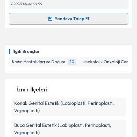
8229/1 sokak no:56
Randevu Talep Et
Randevu Takvimi Talebi
Kişisel verilerimin işlenmesine ilişkin
Aydınlatma
Metni
'ni okudum ve kişisel verilerimin belirtilen
kapsamda işlenmesini kabul ediyorum.
Op. Dr. Kağan Açıkgözoğlu
için randevu takvimi
talebi oluşturun. Size bu uzmandan randevu almanız
İlgili Branşlar
için bir takvim hazırlandığında e-posta ile
Takvim Talebini Gönder
bilgilendireceğiz.
Kadın Hastalıkları ve Doğum
Jinekolojik Onkoloji Cerrahis
20
E-posta Adresiniz
İzmir İlçeleri
Konak
Genital Estetik (Labioplasti, Perinoplasti,
Kişisel verilerimin işlenmesine ilişkin
Aydınlatma
Metni
'ni okudum ve kişisel verilerimin belirtilen
Vajinoplasti)
kapsamda işlenmesini kabul ediyorum.
Buca
Genital Estetik (Labioplasti, Perinoplasti,
Vajinoplasti)
Takvim Talebini Gönder