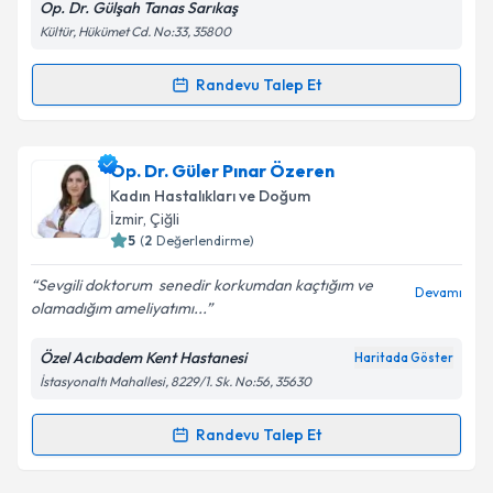
Op. Dr. Gülşah Tanas Sarıkaş
Kültür, Hükümet Cd. No:33, 35800
Kişisel verilerimin işlenmesine ilişkin
Aydınlatma
Metni
'ni okudum ve kişisel verilerimin belirtilen
kapsamda işlenmesini kabul ediyorum.
Randevu Talep Et
Randevu Takvimi Talebi
Takvim Talebini Gönder
Op. Dr. Gülşah Tanas Sarıkaş
için randevu takvimi
Op. Dr. Güler Pınar Özeren
talebi oluşturun. Size bu uzmandan randevu almanız
Kadın Hastalıkları ve Doğum
için bir takvim hazırlandığında e-posta ile
İzmir
, Çiğli
bilgilendireceğiz.
5
(
2
Değerlendirme)
E-posta Adresiniz
Sevgili doktorum ️ senedir korkumdan kaçtığım ve
Devamı
olamadığım ameliyatımı...
Özel Acıbadem Kent Hastanesi
Haritada Göster
İstasyonaltı Mahallesi, 8229/1. Sk. No:56, 35630
Kişisel verilerimin işlenmesine ilişkin
Aydınlatma
Metni
'ni okudum ve kişisel verilerimin belirtilen
kapsamda işlenmesini kabul ediyorum.
Randevu Talep Et
Randevu Takvimi Talebi