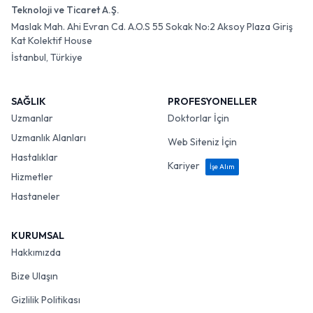
Teknoloji ve Ticaret A.Ş.
Maslak Mah. Ahi Evran Cd. A.O.S 55 Sokak No:2 Aksoy Plaza Giriş
Kat Kolektif House
İstanbul, Türkiye
SAĞLIK
PROFESYONELLER
Uzmanlar
Doktorlar İçin
Uzmanlık Alanları
Web Siteniz İçin
Hastalıklar
Kariyer
İşe Alım
Hizmetler
Hastaneler
KURUMSAL
Hakkımızda
Bize Ulaşın
Gizlilik Politikası