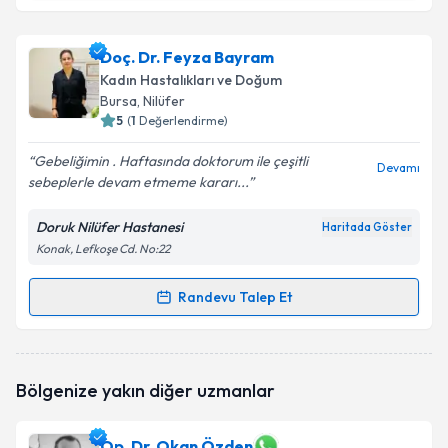
Op. Dr. Yaşar Can
için randevu takvimi talebi
oluşturun. Size bu uzmandan randevu almanız için bir
Doç. Dr. Feyza Bayram
takvim hazırlandığında e-posta ile bilgilendireceğiz.
Kadın Hastalıkları ve Doğum
E-posta Adresiniz
Bursa
, Nilüfer
5
(
1
Değerlendirme)
Gebeliğimin . Haftasında doktorum ile çeşitli
Devamı
sebeplerle devam etmeme kararı...
Kişisel verilerimin işlenmesine ilişkin
Aydınlatma
Metni
'ni okudum ve kişisel verilerimin belirtilen
Doruk Nilüfer Hastanesi
Haritada Göster
kapsamda işlenmesini kabul ediyorum.
Konak, Lefkoşe Cd. No:22
Takvim Talebini Gönder
Randevu Talep Et
Randevu Takvimi Talebi
Doç. Dr. Feyza Bayram
için randevu takvimi talebi
Bölgenize yakın diğer uzmanlar
oluşturun. Size bu uzmandan randevu almanız için bir
takvim hazırlandığında e-posta ile bilgilendireceğiz.
Op. Dr. Okan Özden