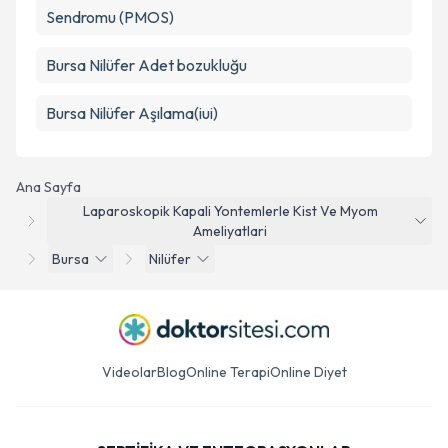
Sendromu (PMOS)
Bursa Nilüfer Adet bozukluğu
Bursa Nilüfer Aşılama(iui)
Ana Sayfa
Laparoskopik Kapali Yontemlerle Kist Ve Myom
Ameliyatlari
Bursa
Nilüfer
Videolar
Blog
Online Terapi
Online Diyet