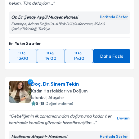
hekim. Tüm detayları...
Op Dr Şenay Aygül Muayenehanesi
Haritada Göster
Esentepe, Adnan Doğu Cd. A Blok D:10/4 Kervancı, 59860
Çorlu/Tekirdağ, Türkiye
En Yakın Saatler
11 Ağu
11 Ağu
11 Ağu
Daha Fazla
13:00
14:00
14:30
Doç. Dr. Sinem Tekin
Kadın Hastalıkları ve Doğum
İstanbul
, Ataşehir
5
(
18
Değerlendirme)
Gebeliğimin ilk zamanlarından doğumuma kadar her
Devamı
kontrolde kendimi güvende hissettiren(tüm...
Medicana Ataşehir Hastanesi
Haritada Göster