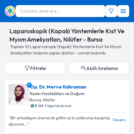
Doktor, klinik ara...
Laparoskopik (Kapalı) Yöntemlerle Kist Ve
Myom Ameliyatları, Nilüfer - Bursa
Toplam
10
Laparoskopik (Kapalı) Yöntemlerle Kist Ve Myom
Ameliyatları
tedavisi yapan doktor - uzman bulundu
Filtrele
Akıllı Sıralama
Op. Dr. Merve Kahraman
Kadın Hastalıkları ve Doğum
Bursa
, Nilüfer
5
(
49
Değerlendirme)
Bir arkadaşım önerisi ile gittim iyi ki yollarımız kesişmiş
Devamı
diyorum...