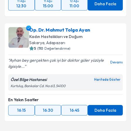
11 Ağu
11 Ağu
12 Ağu
Daha Fazla
12:30
15:00
11:00
Op. Dr. Mahmut Tolga Ayan
Kadın Hastalıkları ve Doğum
Sakarya
, Adapazarı
5
(
110
Değerlendirme)
Ayhan bey gerçekten çok iyi bir doktor güler yüzüyle
Devamı
ilgisiyle...
Özel Bilge Hastanesi
Haritada Göster
Kurtuluş, Bankalar Cd. No:63, 54100
En Yakın Saatler
16:15
16:30
16:45
Daha Fazla