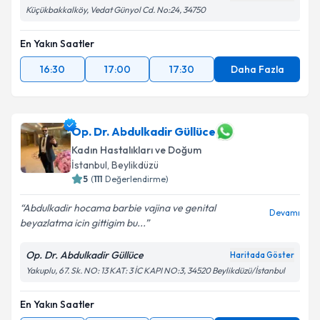
Küçükbakkalköy, Vedat Günyol Cd. No:24, 34750
En Yakın Saatler
16:30
17:00
17:30
Daha Fazla
Op. Dr. Abdulkadir Güllüce
Kadın Hastalıkları ve Doğum
İstanbul
, Beylikdüzü
5
(
111
Değerlendirme)
Abdulkadir hocama barbie vajina ve genital
Devamı
beyazlatma icin gittigim bu...
Op. Dr. Abdulkadir Güllüce
Haritada Göster
Yakuplu, 67. Sk. NO: 13 KAT: 3 İC KAPI NO:3, 34520 Beylikdüzü/İstanbul
En Yakın Saatler