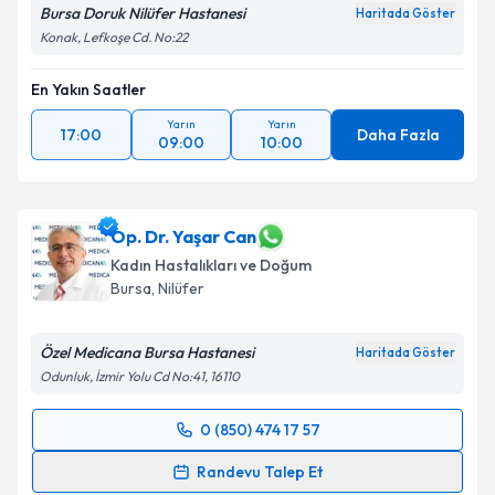
Bursa Doruk Nilüfer Hastanesi
Haritada Göster
Konak, Lefkoşe Cd. No:22
En Yakın Saatler
Yarın
Yarın
17:00
Daha Fazla
09:00
10:00
Op. Dr. Yaşar Can
Kadın Hastalıkları ve Doğum
Bursa
, Nilüfer
Özel Medicana Bursa Hastanesi
Haritada Göster
Odunluk, İzmir Yolu Cd No:41, 16110
0 (850) 474 17 57
Randevu Takvimi Talebi
Randevu Talep Et