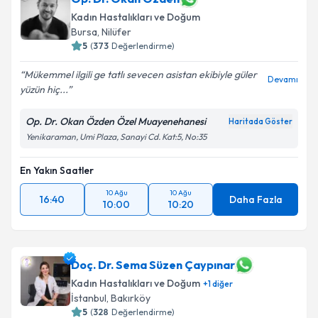
E-posta Adresiniz
Kadın Hastalıkları ve Doğum
Bursa
, Nilüfer
5
(
373
Değerlendirme)
Kişisel verilerimin işlenmesine ilişkin
Aydınlatma
Mükemmel ilgili ge tatlı sevecen asistan ekibiyle güler
Devamı
Metni
'ni okudum ve kişisel verilerimin belirtilen
yüzün hiç...
kapsamda işlenmesini kabul ediyorum.
Op. Dr. Okan Özden Özel Muayenehanesi
Haritada Göster
Yenikaraman, Umi Plaza, Sanayi Cd. Kat:5, No:35
Takvim Talebini Gönder
En Yakın Saatler
10 Ağu
10 Ağu
16:40
Daha Fazla
10:00
10:20
Doç. Dr. Sema Süzen Çaypınar
Kadın Hastalıkları ve Doğum
+
1
diğer
İstanbul
, Bakırköy
5
(
328
Değerlendirme)