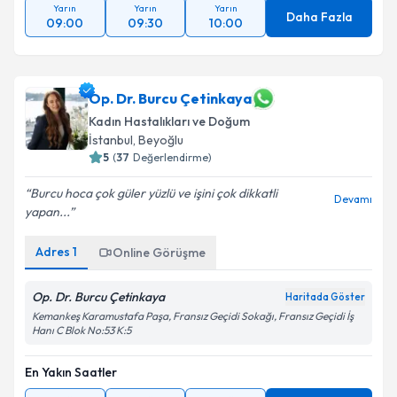
Yarın
Yarın
Yarın
Daha Fazla
09:00
09:30
10:00
Op. Dr. Burcu Çetinkaya
Kadın Hastalıkları ve Doğum
İstanbul
, Beyoğlu
5
(
37
Değerlendirme)
Burcu hoca çok güler yüzlü ve işini çok dikkatli
Devamı
yapan...
Adres
1
Online Görüşme
Op. Dr. Burcu Çetinkaya
Haritada Göster
Kemankeş Karamustafa Paşa, Fransız Geçidi Sokağı, Fransız Geçidi İş
Hanı C Blok No:53 K:5
En Yakın Saatler