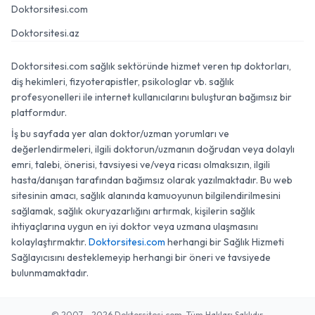
Doktorsitesi.com
Doktorsitesi.az
Doktorsitesi.com sağlık sektöründe hizmet veren tıp doktorları,
diş hekimleri, fizyoterapistler, psikologlar vb. sağlık
profesyonelleri ile internet kullanıcılarını buluşturan bağımsız bir
platformdur.
İş bu sayfada yer alan doktor/uzman yorumları ve
değerlendirmeleri, ilgili doktorun/uzmanın doğrudan veya dolaylı
emri, talebi, önerisi, tavsiyesi ve/veya ricası olmaksızın, ilgili
hasta/danışan tarafından bağımsız olarak yazılmaktadır. Bu web
sitesinin amacı, sağlık alanında kamuoyunun bilgilendirilmesini
sağlamak, sağlık okuryazarlığını artırmak, kişilerin sağlık
ihtiyaçlarına uygun en iyi doktor veya uzmana ulaşmasını
kolaylaştırmaktır.
Doktorsitesi.com
herhangi bir Sağlık Hizmeti
Sağlayıcısını desteklemeyip herhangi bir öneri ve tavsiyede
bulunmamaktadır.
© 2007 - 2026 Doktorsitesi.com. Tüm Hakları Saklıdır.