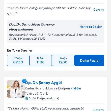
Sema Hanım çok güleryüzlü pozitif bir doktor. Her şey
Devamı
için...
Doç.Dr. Sema Süzen Çaypınar
Haritada Göster
Muayenehanesi
Route İstanbul, Ataköy 7-8-9-10. Kısım Mahallesi, E-5 Yan Yol, No: 6,
34156, B blok daire 25, 34212
En Yakın Saatler
17 Ağu
17 Ağu
18 Ağu
Daha Fazla
09:30
11:30
12:30
Op. Dr. Şenay Aygül
Kadın Hastalıkları ve Doğum
+
1
diğer
Tekirdağ
, Çorlu
5
(
56
Değerlendirme)
Doktor Hanım Güleryüzlü ve konusunda uzman bir
Devamı