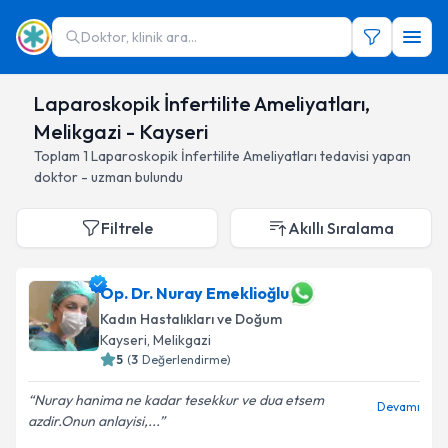
Doktor, klinik ara...
Laparoskopik İnfertilite Ameliyatları,
Melikgazi - Kayseri
Toplam
1
Laparoskopik İnfertilite Ameliyatları
tedavisi yapan
doktor - uzman bulundu
Filtrele
Akıllı Sıralama
Op. Dr. Nuray Emeklioğlu
Kadın Hastalıkları ve Doğum
Kayseri
, Melikgazi
5
(
3
Değerlendirme)
Nuray hanima ne kadar tesekkur ve dua etsem
Devamı
azdir.Onun anlayisi,...