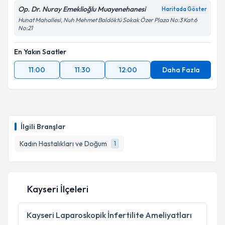
Op. Dr. Nuray Emeklioğlu Muayenehanesi
Haritada Göster
Hunat Mahallesi, Nuh Mehmet Baldöktü Sokak Özer Plaza No:3 Kat:6
No:21
En Yakın Saatler
11:00
11:30
12:00
Daha Fazla
İlgili Branşlar
Kadın Hastalıkları ve Doğum
1
Kayseri İlçeleri
Kayseri
Laparoskopik İnfertilite Ameliyatları