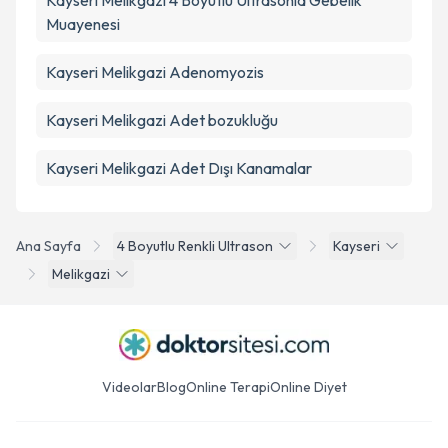
Kayseri Melikgazi 4 Boyutlu Ultrasonla Gebelik
Muayenesi
Kayseri Melikgazi Adenomyozis
Kayseri Melikgazi Adet bozukluğu
Kayseri Melikgazi Adet Dışı Kanamalar
Ana Sayfa
4 Boyutlu Renkli Ultrason
Kayseri
Melikgazi
Videolar
Blog
Online Terapi
Online Diyet