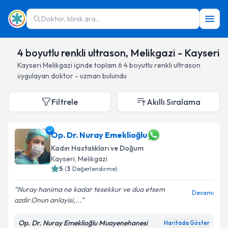
Doktor, klinik ara...
4 boyutlu renkli ultrason, Melikgazi - Kayseri
Kayseri
Melikgazi
içinde toplam
6
4 boyutlu renkli ultrason
uygulayan doktor - uzman bulundu
Filtrele
Akıllı Sıralama
Op. Dr. Nuray Emeklioğlu
Kadın Hastalıkları ve Doğum
Kayseri
, Melikgazi
5
(
3
Değerlendirme)
Nuray hanima ne kadar tesekkur ve dua etsem
Devamı
azdir.Onun anlayisi,...
Op. Dr. Nuray Emeklioğlu Muayenehanesi
Haritada Göster