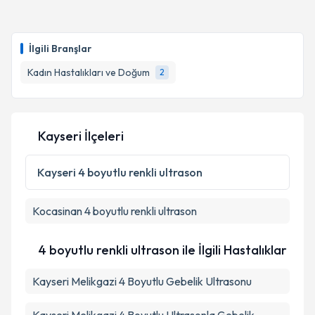
Takvim Talebini Gönder
Op. Dr. Ahmet Acer
için randevu takvimi talebi
oluşturun. Size bu uzmandan randevu almanız için bir
İlgili Branşlar
takvim hazırlandığında e-posta ile bilgilendireceğiz.
Kadın Hastalıkları ve Doğum
2
E-posta Adresiniz
Kayseri İlçeleri
Kişisel verilerimin işlenmesine ilişkin
Aydınlatma
Metni
'ni okudum ve kişisel verilerimin belirtilen
Kayseri
4 boyutlu renkli ultrason
kapsamda işlenmesini kabul ediyorum.
Kocasinan
4 boyutlu renkli ultrason
Takvim Talebini Gönder
4 boyutlu renkli ultrason ile İlgili Hastalıklar
Kayseri Melikgazi 4 Boyutlu Gebelik Ultrasonu