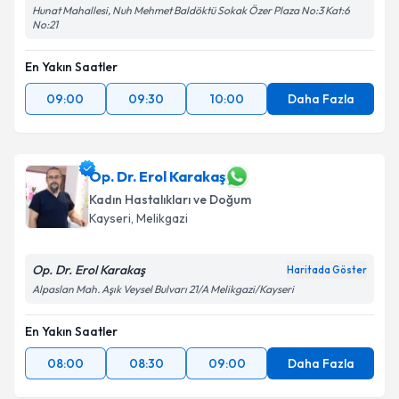
Hunat Mahallesi, Nuh Mehmet Baldöktü Sokak Özer Plaza No:3 Kat:6
No:21
En Yakın Saatler
09:00
09:30
10:00
Daha Fazla
Op. Dr. Erol Karakaş
Kadın Hastalıkları ve Doğum
Kayseri
, Melikgazi
Op. Dr. Erol Karakaş
Haritada Göster
Alpaslan Mah. Aşık Veysel Bulvarı 21/A Melikgazi/Kayseri
En Yakın Saatler
08:00
08:30
09:00
Daha Fazla