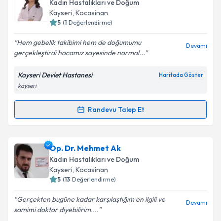
talebi oluşturun. Size bu uzmandan randevu almanız
Kadın Hastalıkları ve Doğum
için bir takvim hazırlandığında e-posta ile
Kayseri
, Kocasinan
bilgilendireceğiz.
5
(
1
Değerlendirme)
E-posta Adresiniz
Hem gebelik takibimi hem de doğumumu
Devamı
gerçekleştirdi hocamız sayesinde normal...
Kayseri Devlet Hastanesi
Haritada Göster
kayseri
Kişisel verilerimin işlenmesine ilişkin
Aydınlatma
Metni
'ni okudum ve kişisel verilerimin belirtilen
kapsamda işlenmesini kabul ediyorum.
Randevu Talep Et
Randevu Takvimi Talebi
Takvim Talebini Gönder
Op. Dr. Saliha Gökçe Özdemir
için randevu takvimi
Op. Dr. Mehmet Ak
talebi oluşturun. Size bu uzmandan randevu almanız
Kadın Hastalıkları ve Doğum
için bir takvim hazırlandığında e-posta ile
Kayseri
, Kocasinan
bilgilendireceğiz.
5
(
13
Değerlendirme)
E-posta Adresiniz
Gerçekten bugüne kadar karşılaştığım en ilgili ve
Devamı
samimi doktor diyebilirim....