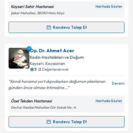
Kayseri Sehir Hastanesi
Haritada Göster
Şeker Mahallesi, 38080 Molu Köyü
Kişisel verilerimin işlenmesine ilişkin
Aydınlatma
Metni
'ni okudum ve kişisel verilerimin belirtilen
kapsamda işlenmesini kabul ediyorum.
Randevu Talep Et
Randevu Takvimi Talebi
Takvim Talebini Gönder
Op. Dr. Mehmet Ak
için randevu takvimi talebi
Op. Dr. Ahmet Acer
oluşturun. Size bu uzmandan randevu almanız için bir
Kadın Hastalıkları ve Doğum
takvim hazırlandığında e-posta ile bilgilendireceğiz.
Kayseri
, Kocasinan
5
(
2
Değerlendirme)
E-posta Adresiniz
Kendi hocamız yurt dışındayken doğumun planlanan
Devamı
günden önce olması ihtimaline...
Özel Tekden Hastanesi
Haritada Göster
Kişisel verilerimin işlenmesine ilişkin
Aydınlatma
Gevher Nesibe Mahallesi Gür Sokak No : 4
Metni
'ni okudum ve kişisel verilerimin belirtilen
kapsamda işlenmesini kabul ediyorum.
Randevu Talep Et
Randevu Takvimi Talebi