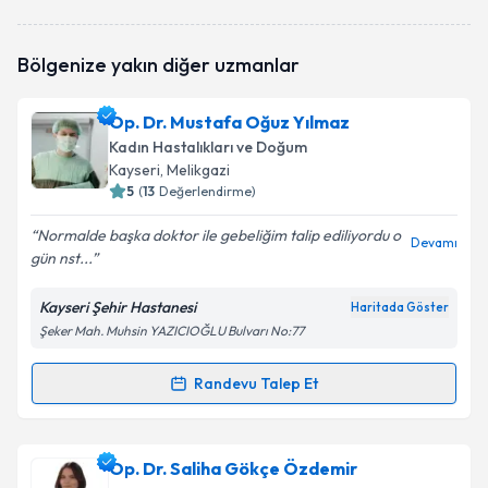
Bölgenize yakın diğer uzmanlar
Op. Dr. Mustafa Oğuz Yılmaz
Kadın Hastalıkları ve Doğum
Kayseri
, Melikgazi
5
(
13
Değerlendirme)
Normalde başka doktor ile gebeliğim talip ediliyordu o
Devamı
gün nst...
Kayseri Şehir Hastanesi
Haritada Göster
Şeker Mah. Muhsin YAZICIOĞLU Bulvarı No:77
Randevu Talep Et
Randevu Takvimi Talebi
Op. Dr. Mustafa Oğuz Yılmaz
için randevu takvimi
Op. Dr. Saliha Gökçe Özdemir