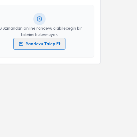
andan randevu almanız için bir takvim
ında e-posta ile bilgilendireceğiz.
resiniz
u uzmandan online randevu alabileceğin bir
takvimi bulunmuyor.
Randevu Talep Et
 verilerimin işlenmesine ilişkin
Aydınlatma Metni
'ni
 ve kişisel verilerimin belirtilen kapsamda
esini kabul ediyorum.
Takvim Talebini Gönder