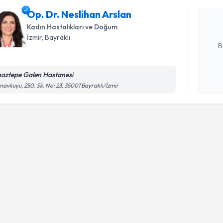
Size bu uzm
Op. Dr. Neslihan Arslan
hazırlandığ
Kadın Hastalıkları ve Doğum
E-posta Ad
İzmir
, Bayraklı
B
naztepe Galen Hastanesi
Kişisel
avkuyu, 250. Sk. No: 23, 35001 Bayraklı/İzmir
okudum
işlenm