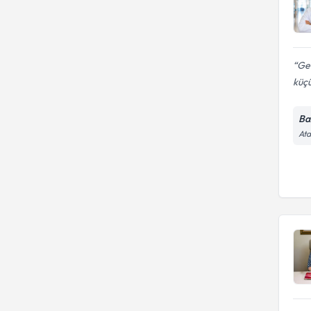
Ge
küçü
Ba
Ata