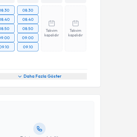
08:30
08:30
08:40
08:40
08:50
08:50
Takvim
Takvim
kapalıdır
kapalıdır
09:00
09:00
09:10
09:10
Daha Fazla Göster
akvimi Talebi
Müjde Canday
için randevu takvimi talebi oluşturun.
andan randevu almanız için bir takvim
ında e-posta ile bilgilendireceğiz.
resiniz