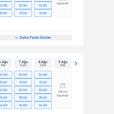
kapalıdır
10:30
10:30
10:30
11:00
11:00
11:00
Daha Fazla Göster
6 Ağu
7 Ağu
8 Ağu
9 Ağu
Per
Cum
Cmt
Paz
10:00
10:00
10:00
11:00
11:00
11:00
12:00
12:00
12:00
Takvim
kapalıdır
13:00
13:00
13:00
14:00
14:00
14:00