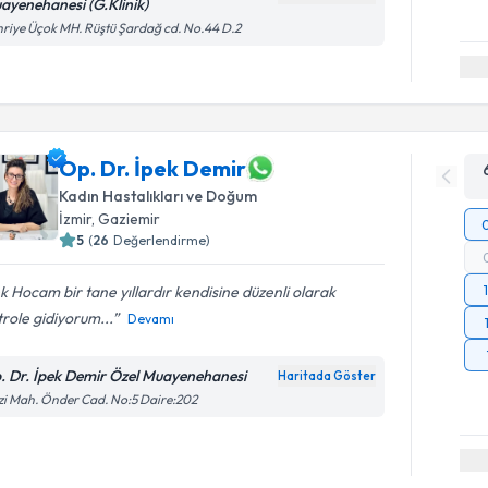
ayenehanesi (G.Klinik)
riye Üçok MH. Rüştü Şardağ cd. No.44 D.2
Op. Dr. İpek Demir
Kadın Hastalıkları ve Doğum
İzmir
, Gaziemir
5
(
26
Değerlendirme)
k Hocam bir tane yıllardır kendisine düzenli olarak
role gidiyorum...
Devamı
. Dr. İpek Demir Özel Muayenehanesi
Haritada Göster
i Mah. Önder Cad. No:5 Daire:202