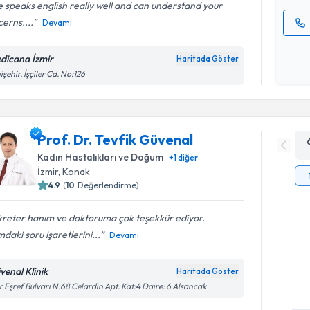
 speaks english really well and can understand your
erns....
Devamı
Kişisel
okudum
dicana İzmir
Haritada Göster
işlenm
işehir, İşçiler Cd. No:126
Prof. Dr. Tevfik Güvenal
Kadın Hastalıkları ve Doğum
+
1
diğer
İzmir
, Konak
4.9
(
10
Değerlendirme)
kreter hanım ve doktoruma çok teşekkür ediyor.
mdaki soru işaretlerini...
Devamı
venal Klinik
Haritada Göster
r Eşref Bulvarı N:68 Celardin Apt. Kat:4 Daire: 6 Alsancak