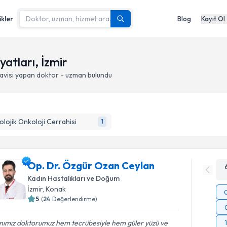
ikler
Blog
Kayıt Ol
yatları, İzmir
avisi yapan doktor - uzman bulundu
olojik Onkoloji Cerrahisi
1
Op. Dr. Özgür Ozan Ceylan
Kadın Hastalıkları ve Doğum
İzmir
, Konak
5
(
24
Değerlendirme)
nımız doktorumuz hem tecrübesiyle hem güler yüzü ve