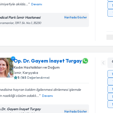
miyetiyle akılda...
Devamı
dical Park İzmir Hastanesi
Haritada Göster
ramanlar, 1397. Sk. No:1, 35230
Op. Dr. Gayem İnayet Turgay
Kadın Hastalıkları ve Doğum
İzmir
, Karşıyaka
5
(
165
Değerlendirme)
edisine hayran kaldım ilgilenmesi dinlemesi işlemde
in nazikliği cözüm odaklı...
Devamı
.Dr. Gayem İnayet Turgay
Haritada Göster