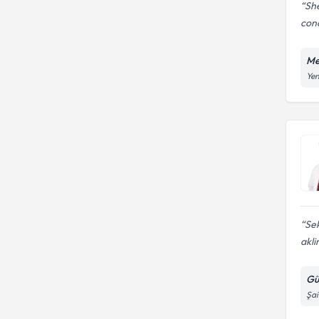
She
conc
Me
Yen
Se
akli
Gü
Şai