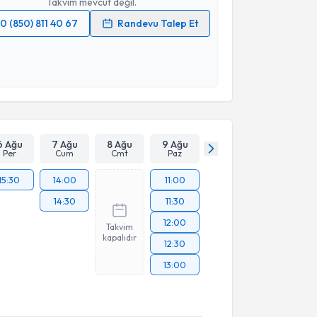
Takvim mevcut değil.
0 (850) 811 40 67
Randevu Talep Et
 verilerimin işlenmesine ilişkin
Aydınlatma Metni
'ni
 ve kişisel verilerimin belirtilen kapsamda
esini kabul ediyorum.
Takvim Talebini Gönder
6 Ağu
7 Ağu
8 Ağu
9 Ağu
Per
Cum
Cmt
Paz
15:30
14:00
11:00
14:30
11:30
12:00
Takvim
kapalıdır
12:30
13:00