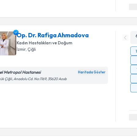
Op. Dr. Rafiga Ahmadova
Kadın Hastalıkları ve Doğum
İzmir
, Çiğli
el Metropol Hastanesi
Haritada Göster
ük Çiğli, Anadolu Cd. No:1169, 35620 Aosb
Randevu T
Op. Dr. Ne