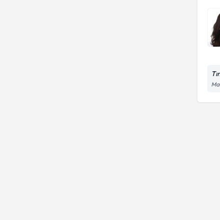
Tı
Man