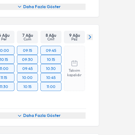
Daha Fazla Göster
6 Ağu
7 Ağu
8 Ağu
9 Ağu
Per
Cum
Cmt
Paz
10:00
09:15
09:45
10:15
09:30
10:15
11:00
09:45
10:30
Takvim
kapalıdır
11:15
10:00
10:45
11:30
10:15
11:00
akvimi Talebi
Daha Fazla Göster
slihan Arslan
için randevu takvimi talebi oluşturun.