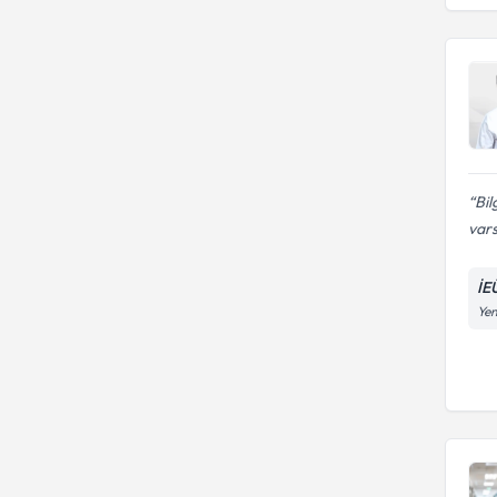
Bil
vars
İE
Yen