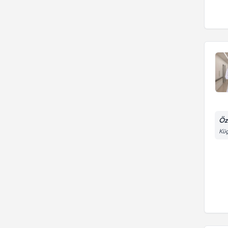
Öz
Küç