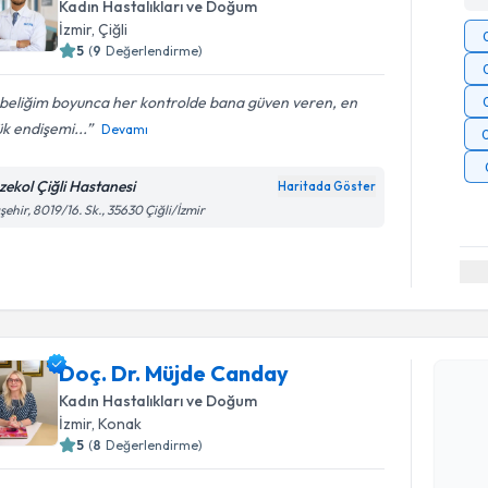
Kadın Hastalıkları ve Doğum
İzmir
, Çiğli
5
(
9
Değerlendirme)
beliğim boyunca her kontrolde bana güven veren, en
k endişemi...
Devamı
zekol Çiğli Hastanesi
Haritada Göster
şehir, 8019/16. Sk., 35630 Çiğli/İzmir
Randevu T
Doç. Dr. 
Doç. Dr. Müjde Canday
Size bu uzm
Kadın Hastalıkları ve Doğum
hazırlandığ
İzmir
, Konak
5
(
8
Değerlendirme)
E-posta Ad