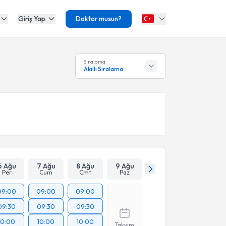
Giriş Yap
Doktor musun?
Sıralama
Akıllı Sıralama
6 Ağu
7 Ağu
8 Ağu
9 Ağu
Per
Cum
Cmt
Paz
09:00
09:00
09:00
09:30
09:30
09:30
10:00
10:00
10:00
Takvim