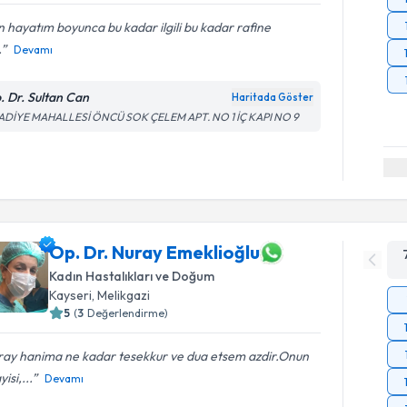
 hayatım boyunca bu kadar ilgili bu kadar rafine
.
Devamı
. Dr. Sultan Can
Haritada Göster
ADİYE MAHALLESİ ÖNCÜ SOK ÇELEM APT. NO 1 İÇ KAPI NO 9
Op. Dr. Nuray Emeklioğlu
Kadın Hastalıkları ve Doğum
Kayseri
,
Melikgazi
5
(
3
Değerlendirme)
ray hanima ne kadar tesekkur ve dua etsem azdir.Onun
isi,...
Devamı