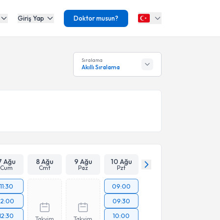
Giriş Yap
Doktor musun?
Sıralama
Akıllı Sıralama
7 Ağu
8 Ağu
9 Ağu
10 Ağu
Cum
Cmt
Paz
Pzt
11:30
09:00
12:00
09:30
12:30
10:00
Takvim
Takvim