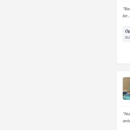
Ben
bir..
Op
SU
Nu
anlay