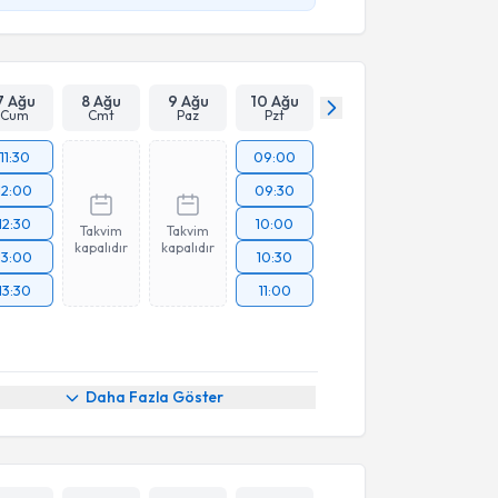
7 Ağu
8 Ağu
9 Ağu
10 Ağu
Cum
Cmt
Paz
Pzt
11:30
09:00
12:00
09:30
12:30
10:00
Takvim
Takvim
kapalıdır
kapalıdır
13:00
10:30
13:30
11:00
Daha Fazla Göster