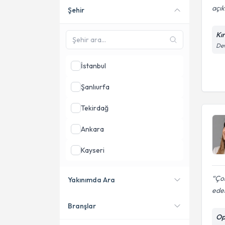
açık
Şehir
Online danışmanlık sunan
uzmanları göster
Kı
Dev
İstanbul
Şanlıurfa
Tekirdağ
Ankara
Kayseri
Kırklareli
Çok
Yakınımda Ara
ede
Kocaeli
Branşlar
Konumuma yakın uzmanları
Op
göster