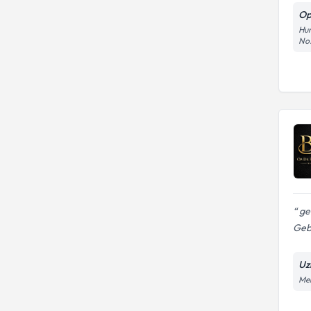
Op
Hun
No:
geb
Gebe
Uz
Meh