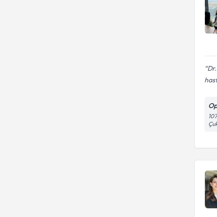
Dr.
hast
Op
107
Çu