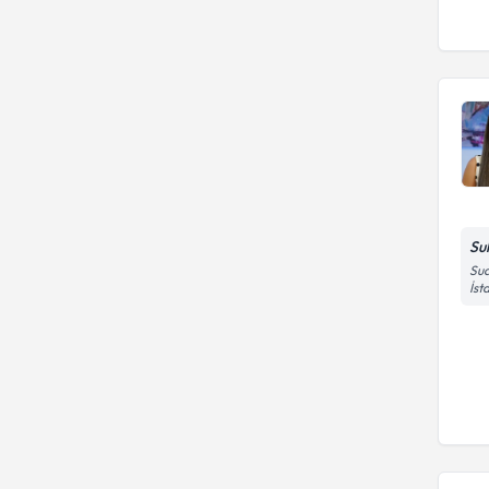
Su
Sua
İst