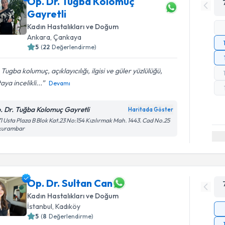
Op. Dr. Tuğba Kolomuç
Gayretli
Kadın Hastalıkları ve Doğum
Ankara
,
Çankaya
5
(
22
Değerlendirme)
 Tugba kolumuç, açıklayıcılığı, ilgisi ve güler yüzlülüğü,
aya incelikli...
Devamı
. Dr. Tuğba Kolomuç Gayretli
Haritada Göster
1 Usta Plaza B Blok Kat.23 No:154 Kızılırmak Mah. 1443. Cad No.25
kurambar
Op. Dr. Sultan Can
Kadın Hastalıkları ve Doğum
İstanbul
,
Kadıköy
5
(
8
Değerlendirme)