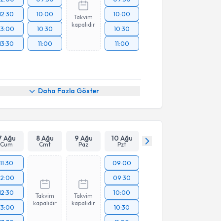
12:30
10:00
10:00
Takvim
kapalıdır
13:00
10:30
10:30
13:30
11:00
11:00
Daha Fazla Göster
7 Ağu
8 Ağu
9 Ağu
10 Ağu
Cum
Cmt
Paz
Pzt
11:30
09:00
12:00
09:30
12:30
10:00
Takvim
Takvim
kapalıdır
kapalıdır
13:00
10:30