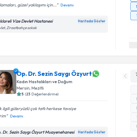
lamaları, güzel yaklaşımı için...
Devamı
rklareli Vize Devlet Hastanesi
Haritada Göster
let, Ziraatbahçe sokak
Op. Dr. Sezin Saygı Özyurt
Kadın Hastalıkları ve Doğum
Mersin
,
Mezitli
5
(
23
Değerlendirme)
 ilgili güleryüzlü çok tatlı herkese tavsiye
rim
Devamı
. Dr. Sezin Saygı Özyurt Muayenehanesi
Haritada Göster