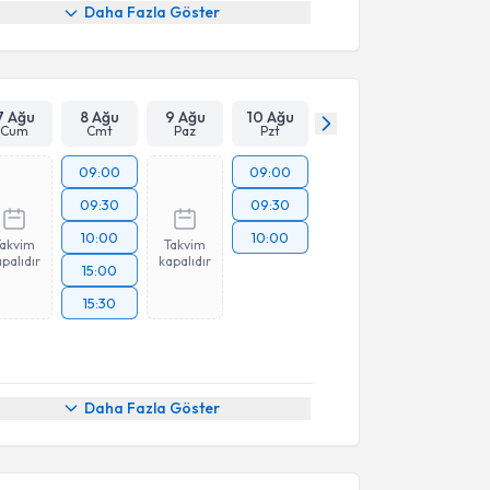
Daha Fazla Göster
7 Ağu
8 Ağu
9 Ağu
10 Ağu
Cum
Cmt
Paz
Pzt
09:00
09:00
09:30
09:30
10:00
10:00
Takvim
Takvim
palıdır
kapalıdır
15:00
15:30
Daha Fazla Göster
akvimi Talebi