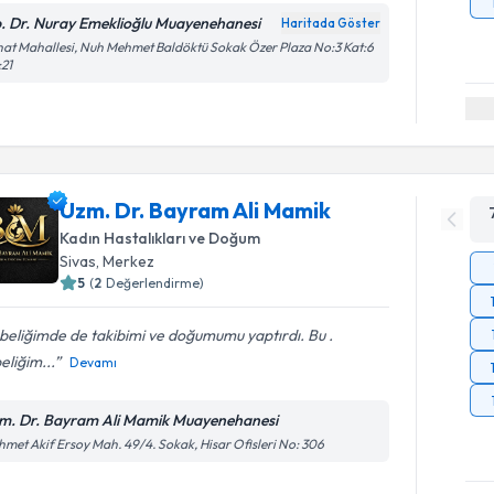
. Dr. Nuray Emeklioğlu Muayenehanesi
Haritada Göster
at Mahallesi, Nuh Mehmet Baldöktü Sokak Özer Plaza No:3 Kat:6
21
Uzm. Dr. Bayram Ali Mamik
Kadın Hastalıkları ve Doğum
Sivas
,
Merkez
5
(
2
Değerlendirme)
eliğimde de takibimi ve doğumumu yaptırdı. Bu .
liğim...
Devamı
m. Dr. Bayram Ali Mamik Muayenehanesi
met Akif Ersoy Mah. 49/4. Sokak, Hisar Ofisleri No: 306