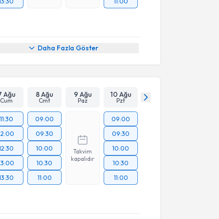
13:30
11:00
Daha Fazla Göster
7 Ağu
8 Ağu
9 Ağu
10 Ağu
Cum
Cmt
Paz
Pzt
11:30
09:00
09:00
12:00
09:30
09:30
12:30
10:00
10:00
Takvim
kapalıdır
13:00
10:30
10:30
13:30
11:00
11:00