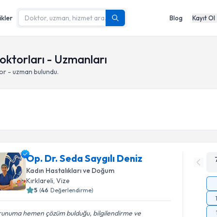
ikler
Blog
Kayıt Ol
Doktorları - Uzmanları
or - uzman bulundu.
Op. Dr. Seda Saygılı Deniz
Kadın Hastalıkları ve Doğum
Kırklareli
,
Vize
5
(
46
Değerlendirme)
runuma hemen çözüm bulduğu, bilgilendirme ve