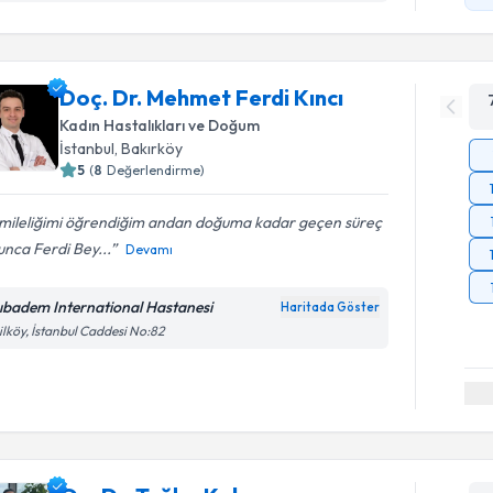
Doç. Dr. Mehmet Ferdi Kıncı
Kadın Hastalıkları ve Doğum
İstanbul
,
Bakırköy
5
(
8
Değerlendirme)
mileliğimi öğrendiğim andan doğuma kadar geçen süreç
nca Ferdi Bey...
Devamı
ıbadem International Hastanesi
Haritada Göster
ilköy, İstanbul Caddesi No:82