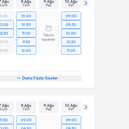
7 Ağu
8 Ağu
9 Ağu
10 Ağu
Cum
Cmt
Paz
Pzt
11:30
10:00
09:00
12:00
10:30
09:30
12:30
11:00
10:00
Takvim
kapalıdır
13:00
11:30
10:30
13:30
12:00
11:00
Daha Fazla Göster
7 Ağu
8 Ağu
9 Ağu
10 Ağu
Cum
Cmt
Paz
Pzt
11:30
09:00
09:00
12:00
09:30
09:30