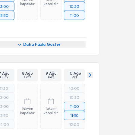
kapalıdır
kapalıdır
13:00
10:30
13:30
11:00
Daha Fazla Göster
7 Ağu
8 Ağu
9 Ağu
10 Ağu
Cum
Cmt
Paz
Pzt
11:30
10:00
12:00
10:30
13:00
11:00
Takvim
Takvim
kapalıdır
kapalıdır
13:30
11:30
14:00
12:00