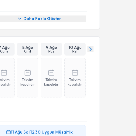
Daha Fazla Göster
7 Ağu
8 Ağu
9 Ağu
10 Ağu
Cum
Cmt
Paz
Pzt
Takvim
Takvim
Takvim
Takvim
palıdır
kapalıdır
kapalıdır
kapalıdır
11 Ağu
Sal
12:30
Uygun Müsaitlik