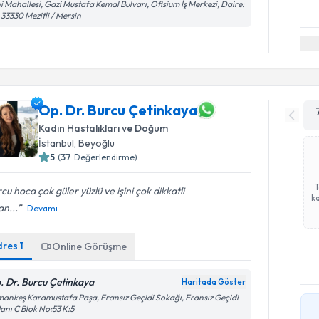
i Mahallesi, Gazi Mustafa Kemal Bulvarı, Ofisium İş Merkezi, Daire:
 33330 Mezitli / Mersin
Op. Dr. Burcu Çetinkaya
Kadın Hastalıkları ve Doğum
İstanbul
,
Beyoğlu
5
(
37
Değerlendirme)
cu hoca çok güler yüzlü ve işini çok dikkatli
ka
n...
Devamı
dres
1
Online Görüşme
. Dr. Burcu Çetinkaya
Haritada Göster
ankeş Karamustafa Paşa, Fransız Geçidi Sokağı, Fransız Geçidi
Hanı C Blok No:53 K:5