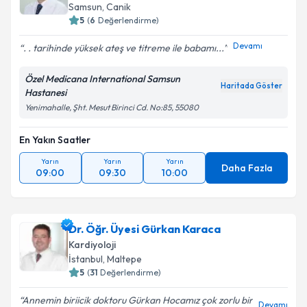
Samsun
,
Canik
5
(
6
Değerlendirme)
Devamı
. . tarihinde yüksek ateş ve titreme ile babamı...
Özel Medicana International Samsun
Haritada Göster
Hastanesi
Yenimahalle, Şht. Mesut Birinci Cd. No:85, 55080
En Yakın Saatler
Yarın
Yarın
Yarın
Daha Fazla
09:00
09:30
10:00
Dr. Öğr. Üyesi Gürkan Karaca
Kardiyoloji
İstanbul
,
Maltepe
5
(
31
Değerlendirme)
Annemin biriicik doktoru Gürkan Hocamız çok zorlu bir
Devamı