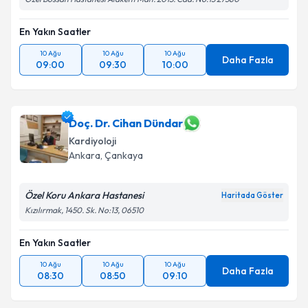
En Yakın Saatler
10 Ağu
10 Ağu
10 Ağu
Daha Fazla
09:00
09:30
10:00
Doç. Dr. Cihan Dündar
Kardiyoloji
Ankara
,
Çankaya
Özel Koru Ankara Hastanesi
Haritada Göster
Kızılırmak, 1450. Sk. No:13, 06510
En Yakın Saatler
10 Ağu
10 Ağu
10 Ağu
Daha Fazla
08:30
08:50
09:10