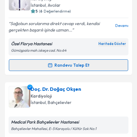
takvim hazırlandığında e-posta ile bilgilendireceğiz.
İstanbul
,
Avcılar
5
(
6
Değerlendirme)
E-posta Adresiniz
Sağolsun sorularıma direkt cevap verdi, kendisi
Devamı
gerçekten başarılı işinde uzman...
Özel Florya Hastanesi
Haritada Göster
Kişisel verilerimin işlenmesine ilişkin
Aydınlatma
Gümüşpala mah.iskeçe cad. No:64
Metni
'ni okudum ve kişisel verilerimin belirtilen
kapsamda işlenmesini kabul ediyorum.
Randevu Talep Et
Randevu Takvimi Talebi
Takvim Talebini Gönder
Prof. Dr. Mustafa Feridun Koşar
için randevu
Doç. Dr. Doğaç Okşen
takvimi talebi oluşturun. Size bu uzmandan randevu
Kardiyoloji
almanız için bir takvim hazırlandığında e-posta ile
İstanbul
,
Bahçelievler
bilgilendireceğiz.
E-posta Adresiniz
Medical Park Bahçelievler Hastanesi
Bahçelievler Mahallesi, E-5 Karayolu / Kültür Sok No:1