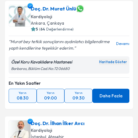
Doç. Dr. Murat Ünlü
Kardiyoloji
Ankara
,
Çankaya
5
(
64
Değerlendirme)
Murat bey tetkik sonuçlarını aydınlatıcı bilgilendirme
Devamı
yaptı kendilerine teşekkür ederim.
Özel Koru Kavaklıdere Hastanesi
Haritada Göster
Barbaros, Büklüm Cad.No:72 06680
En Yakın Saatler
Yarın
Yarın
Yarın
Daha Fazla
08:30
09:00
09:30
Doç. Dr. İlhan İlker Avcı
Kardiyoloji
İstanbul
,
Ataşehir