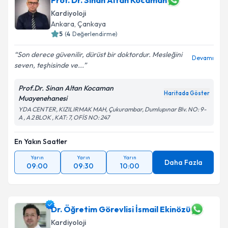
Prof. Dr. Sinan Altan Kocaman
Kardiyoloji
Ankara
,
Çankaya
5
(
4
Değerlendirme)
Son derece güvenilir, dürüst bir doktordur. Mesleğini
Devamı
seven, teşhisinde ve...
Prof.Dr. Sinan Altan Kocaman
Haritada Göster
Muayenehanesi
YDA CENTER, KIZILIRMAK MAH, Çukurambar, Dumlupınar Blv. NO: 9-
A , A 2 BLOK , KAT: 7, OFİS NO: 247
En Yakın Saatler
Yarın
Yarın
Yarın
Daha Fazla
09:00
09:30
10:00
Dr. Öğretim Görevlisi İsmail Ekinözü
Kardiyoloji