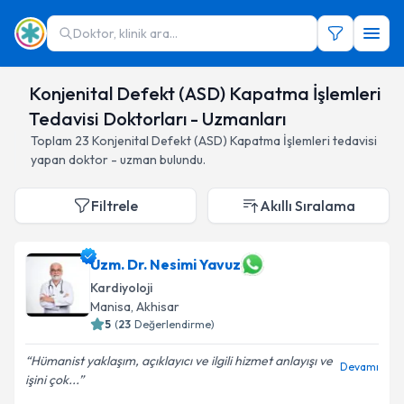
Doktor, klinik ara...
Konjenital Defekt (ASD) Kapatma İşlemleri
Tedavisi Doktorları - Uzmanları
Toplam
23
Konjenital Defekt (ASD) Kapatma İşlemleri
tedavisi
yapan doktor - uzman bulundu.
Filtrele
Akıllı Sıralama
Uzm. Dr. Nesimi Yavuz
Kardiyoloji
Manisa
,
Akhisar
5
(
23
Değerlendirme)
Hümanist yaklaşım, açıklayıcı ve ilgili hizmet anlayışı ve
Devamı
işini çok...