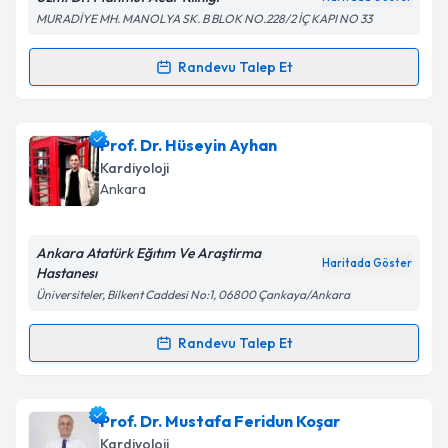
MURADİYE MH. MANOLYA SK. B BLOK NO.228/2 İÇ KAPI NO 33
Randevu Talep Et
Randevu Takvimi Talebi
Uzm. Dr. Mahmut Acar
için randevu takvimi talebi
Prof. Dr. Hüseyin Ayhan
oluşturun. Size bu uzmandan randevu almanız için bir
Kardiyoloji
takvim hazırlandığında e-posta ile bilgilendireceğiz.
Ankara
E-posta Adresiniz
Ankara Atatürk Eğıtım Ve Araştirma
Haritada Göster
Hastanesı
Üniversiteler, Bilkent Caddesi No:1, 06800 Çankaya/Ankara
Kişisel verilerimin işlenmesine ilişkin
Aydınlatma
Metni
'ni okudum ve kişisel verilerimin belirtilen
Randevu Talep Et
Randevu Takvimi Talebi
kapsamda işlenmesini kabul ediyorum.
Prof. Dr. Hüseyin Ayhan
için randevu takvimi talebi
Prof. Dr. Mustafa Feridun Koşar
Takvim Talebini Gönder
oluşturun. Size bu uzmandan randevu almanız için bir
Kardiyoloji