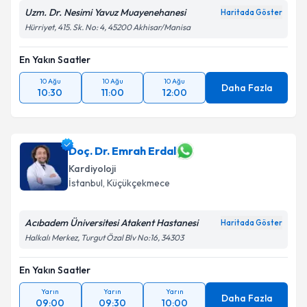
Uzm. Dr. Nesimi Yavuz Muayenehanesi
Haritada Göster
Hürriyet, 415. Sk. No: 4, 45200 Akhisar/Manisa
En Yakın Saatler
10 Ağu
10 Ağu
10 Ağu
Daha Fazla
10:30
11:00
12:00
Doç. Dr. Emrah Erdal
Kardiyoloji
İstanbul
,
Küçükçekmece
Acıbadem Üniversitesi Atakent Hastanesi
Haritada Göster
Halkalı Merkez, Turgut Özal Blv No:16, 34303
En Yakın Saatler
Yarın
Yarın
Yarın
Daha Fazla
09:00
09:30
10:00