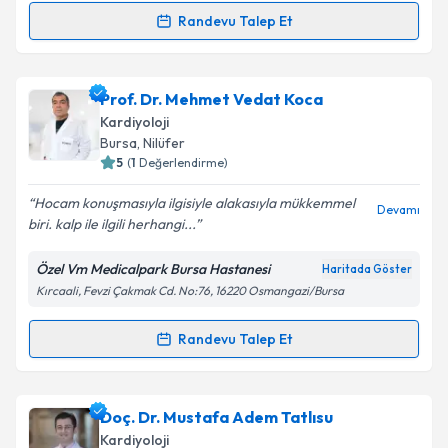
Randevu Talep Et
Randevu Takvimi Talebi
Kişisel verilerimin işlenmesine ilişkin
Aydınlatma
Metni
'ni okudum ve kişisel verilerimin belirtilen
kapsamda işlenmesini kabul ediyorum.
Doç. Dr. Doğaç Okşen
için randevu takvimi talebi
Prof. Dr. Mehmet Vedat Koca
oluşturun. Size bu uzmandan randevu almanız için bir
Kardiyoloji
takvim hazırlandığında e-posta ile bilgilendireceğiz.
Takvim Talebini Gönder
Bursa
,
Nilüfer
5
(
1
Değerlendirme)
E-posta Adresiniz
Hocam konuşmasıyla ilgisiyle alakasıyla mükkemmel
Devamı
biri. kalp ile ilgili herhangi...
Özel Vm Medicalpark Bursa Hastanesi
Haritada Göster
Kişisel verilerimin işlenmesine ilişkin
Aydınlatma
Kırcaali, Fevzi Çakmak Cd. No:76, 16220 Osmangazi/Bursa
Metni
'ni okudum ve kişisel verilerimin belirtilen
kapsamda işlenmesini kabul ediyorum.
Randevu Talep Et
Randevu Takvimi Talebi
Takvim Talebini Gönder
Prof. Dr. Mehmet Vedat Koca
için randevu takvimi
Doç. Dr. Mustafa Adem Tatlısu
talebi oluşturun. Size bu uzmandan randevu almanız
Kardiyoloji