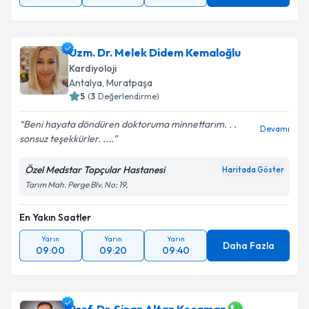
Uzm. Dr. Melek Didem Kemaloğlu
Kardiyoloji
Antalya
,
Muratpaşa
5
(
3
Değerlendirme)
Beni hayata döndüren doktoruma minnettarım. . .
Devamı
sonsuz teşekkürler. ....
Özel Medstar Topçular Hastanesi
Haritada Göster
Tarım Mah. Perge Blv. No: 19,
En Yakın Saatler
Yarın
Yarın
Yarın
Daha Fazla
09:00
09:20
09:40