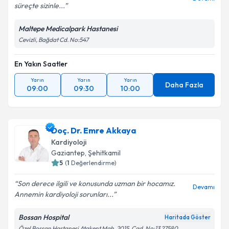
süreçte sizinle...
Maltepe Medicalpark Hastanesi
Cevizli, Bağdat Cd. No:547
En Yakın Saatler
Yarın
Yarın
Yarın
Daha Fazla
09:00
09:30
10:00
Doç. Dr. Emre Akkaya
Kardiyoloji
Gaziantep
,
Şehitkamil
5
(
1
Değerlendirme)
Son derece ilgili ve konusunda uzman bir hocamız.
Devamı
Annemin kardiyoloji sorunları...
Bossan Hospital
Haritada Göster
Özel Bossan Hastanesi Atakent Mah. 2015. Cad. No:13 27580