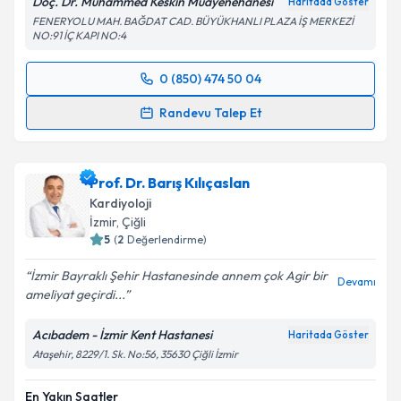
Doç. Dr. Muhammed Keskin Muayenehanesi
Haritada Göster
FENERYOLU MAH. BAĞDAT CAD. BÜYÜKHANLI PLAZA İŞ MERKEZİ
NO:91 İÇ KAPI NO:4
0 (850) 474 50 04
Randevu Takvimi Talebi
Randevu Talep Et
Prof. Dr. Muhammed Keskin
için randevu takvimi
talebi oluşturun. Size bu uzmandan randevu almanız
Prof. Dr. Barış Kılıçaslan
için bir takvim hazırlandığında e-posta ile
bilgilendireceğiz.
Kardiyoloji
İzmir
,
Çiğli
E-posta Adresiniz
5
(
2
Değerlendirme)
İzmir Bayraklı Şehir Hastanesinde annem çok Agir bir
Devamı
ameliyat geçirdi...
Kişisel verilerimin işlenmesine ilişkin
Aydınlatma
Acıbadem - İzmir Kent Hastanesi
Haritada Göster
Metni
'ni okudum ve kişisel verilerimin belirtilen
Ataşehir, 8229/1. Sk. No:56, 35630 Çiğli İzmir
kapsamda işlenmesini kabul ediyorum.
En Yakın Saatler