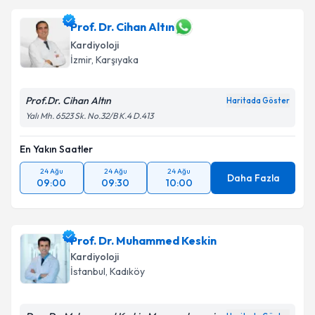
Prof. Dr. Cihan Altın
Kardiyoloji
İzmir
,
Karşıyaka
Prof.Dr. Cihan Altın
Haritada Göster
Yalı Mh. 6523 Sk. No.32/B K.4 D.413
En Yakın Saatler
24 Ağu
24 Ağu
24 Ağu
Daha Fazla
09:00
09:30
10:00
Prof. Dr. Muhammed Keskin
Kardiyoloji
İstanbul
,
Kadıköy