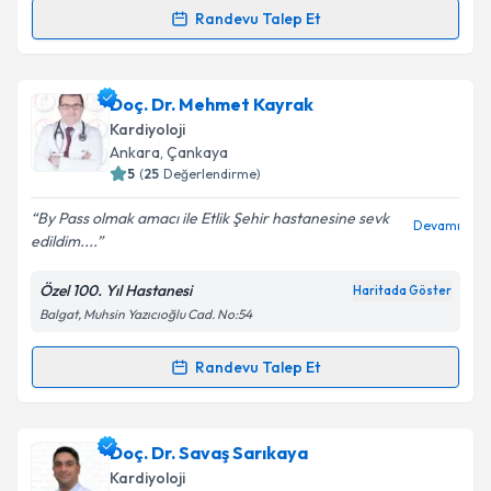
Randevu Talep Et
Randevu Takvimi Talebi
Kişisel verilerimin işlenmesine ilişkin
Aydınlatma
Metni
'ni okudum ve kişisel verilerimin belirtilen
kapsamda işlenmesini kabul ediyorum.
Uzm. Dr. Fatih Beşiroğlu
için randevu takvimi talebi
Doç. Dr. Mehmet Kayrak
oluşturun. Size bu uzmandan randevu almanız için bir
Kardiyoloji
takvim hazırlandığında e-posta ile bilgilendireceğiz.
Takvim Talebini Gönder
Ankara
,
Çankaya
5
(
25
Değerlendirme)
E-posta Adresiniz
By Pass olmak amacı ile Etlik Şehir hastanesine sevk
Devamı
edildim....
Özel 100. Yıl Hastanesi
Haritada Göster
Kişisel verilerimin işlenmesine ilişkin
Aydınlatma
Balgat, Muhsin Yazıcıoğlu Cad. No:54
Metni
'ni okudum ve kişisel verilerimin belirtilen
kapsamda işlenmesini kabul ediyorum.
Randevu Talep Et
Randevu Takvimi Talebi
Takvim Talebini Gönder
Doç. Dr. Mehmet Kayrak
için randevu takvimi talebi
Doç. Dr. Savaş Sarıkaya
oluşturun. Size bu uzmandan randevu almanız için bir
Kardiyoloji