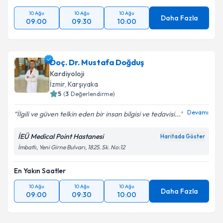
Takvim Talebini Gönder
10 Ağu
10 Ağu
10 Ağu
Daha Fazla
09:00
09:30
10:00
Doç. Dr. Mustafa Doğduş
Kardiyoloji
İzmir
,
Karşıyaka
5
(
3
Değerlendirme)
Devamı
İlgili ve güven telkin eden bir insan bilgisi ve tedavisi...
İEÜ Medical Point Hastanesi
Haritada Göster
İmbatlı, Yeni Girne Bulvarı, 1825. Sk. No:12
En Yakın Saatler
10 Ağu
10 Ağu
10 Ağu
Daha Fazla
09:00
09:30
10:00