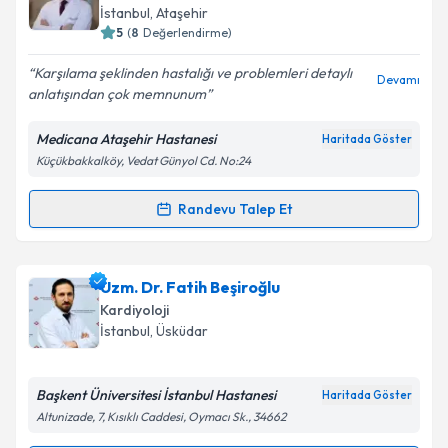
için bir takvim hazırlandığında e-posta ile
İstanbul
,
Ataşehir
bilgilendireceğiz.
5
(
8
Değerlendirme)
E-posta Adresiniz
Karşılama şeklinden hastalığı ve problemleri detaylı
Devamı
anlatışından çok memnunum
Medicana Ataşehir Hastanesi
Haritada Göster
Küçükbakkalköy, Vedat Günyol Cd. No:24
Kişisel verilerimin işlenmesine ilişkin
Aydınlatma
Metni
'ni okudum ve kişisel verilerimin belirtilen
kapsamda işlenmesini kabul ediyorum.
Randevu Talep Et
Randevu Takvimi Talebi
Takvim Talebini Gönder
Doç. Dr. Mustafa Adem Tatlısu
için randevu takvimi
Uzm. Dr. Fatih Beşiroğlu
talebi oluşturun. Size bu uzmandan randevu almanız
Kardiyoloji
için bir takvim hazırlandığında e-posta ile
İstanbul
,
Üsküdar
bilgilendireceğiz.
E-posta Adresiniz
Başkent Üniversitesi İstanbul Hastanesi
Haritada Göster
Altunizade, 7, Kısıklı Caddesi, Oymacı Sk., 34662