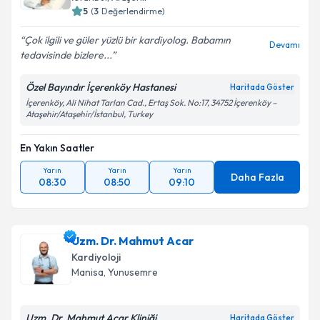
5
(
3
Değerlendirme)
Çok ilgili ve güler yüzlü bir kardiyolog. Babamın
Devamı
tedavisinde bizlere...
Özel Bayındır İçerenköy Hastanesi
Haritada Göster
İçerenköy, Ali Nihat Tarlan Cad., Ertaş Sok. No:17, 34752 İçerenköy –
Ataşehir/Ataşehir/İstanbul, Turkey
En Yakın Saatler
Yarın
Yarın
Yarın
Daha Fazla
08:30
08:50
09:10
Uzm. Dr. Mahmut Acar
Kardiyoloji
Manisa
,
Yunusemre
Uzm. Dr. Mahmut Acar Kliniği
Haritada Göster