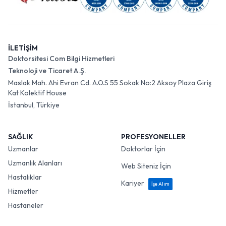
İLETİŞİM
Doktorsitesi Com Bilgi Hizmetleri
Teknoloji ve Ticaret A.Ş.
Maslak Mah. Ahi Evran Cd. A.O.S 55 Sokak No:2 Aksoy Plaza Giriş
Kat Kolektif House
İstanbul, Türkiye
SAĞLIK
PROFESYONELLER
Uzmanlar
Doktorlar İçin
Uzmanlık Alanları
Web Siteniz İçin
Hastalıklar
Kariyer
İşe Alım
Hizmetler
Hastaneler