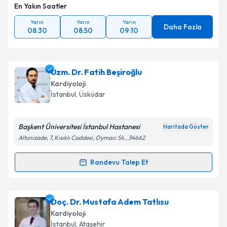
En Yakın Saatler
Takvim Talebini Gönder
Yarın
Yarın
Yarın
Daha Fazla
08:30
08:50
09:10
Uzm. Dr. Fatih Beşiroğlu
Kardiyoloji
İstanbul
, Üsküdar
Başkent Üniversitesi İstanbul Hastanesi
Haritada Göster
Altunizade, 7, Kısıklı Caddesi, Oymacı Sk., 34662
Randevu Talep Et
Randevu Takvimi Talebi
Uzm. Dr. Fatih Beşiroğlu
için randevu takvimi talebi
Doç. Dr. Mustafa Adem Tatlısu
oluşturun. Size bu uzmandan randevu almanız için bir
Kardiyoloji
takvim hazırlandığında e-posta ile bilgilendireceğiz.
İstanbul
, Ataşehir