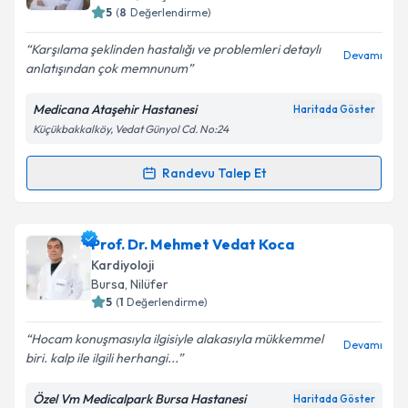
5
(
8
Değerlendirme)
E-posta Adresiniz
Karşılama şeklinden hastalığı ve problemleri detaylı
Devamı
anlatışından çok memnunum
Medicana Ataşehir Hastanesi
Haritada Göster
Kişisel verilerimin işlenmesine ilişkin
Aydınlatma
Küçükbakkalköy, Vedat Günyol Cd. No:24
Metni
'ni okudum ve kişisel verilerimin belirtilen
kapsamda işlenmesini kabul ediyorum.
Randevu Talep Et
Randevu Takvimi Talebi
Takvim Talebini Gönder
Doç. Dr. Mustafa Adem Tatlısu
için randevu takvimi
Prof. Dr. Mehmet Vedat Koca
talebi oluşturun. Size bu uzmandan randevu almanız
Kardiyoloji
için bir takvim hazırlandığında e-posta ile
Bursa
, Nilüfer
bilgilendireceğiz.
5
(
1
Değerlendirme)
E-posta Adresiniz
Hocam konuşmasıyla ilgisiyle alakasıyla mükkemmel
Devamı
biri. kalp ile ilgili herhangi...
Özel Vm Medicalpark Bursa Hastanesi
Haritada Göster