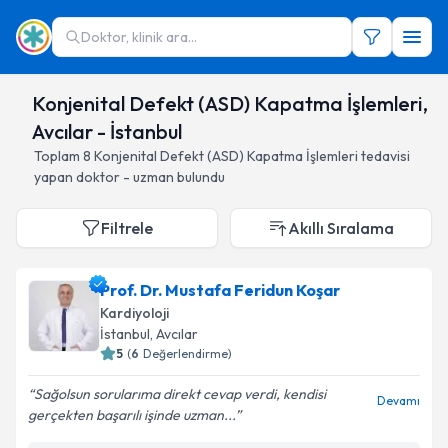
Doktor, klinik ara...
Konjenital Defekt (ASD) Kapatma İşlemleri,
Avcılar - İstanbul
Toplam
8
Konjenital Defekt (ASD) Kapatma İşlemleri
tedavisi
yapan doktor - uzman bulundu
Filtrele
Akıllı Sıralama
Prof. Dr. Mustafa Feridun Koşar
Kardiyoloji
İstanbul
, Avcılar
5
(
6
Değerlendirme)
Sağolsun sorularıma direkt cevap verdi, kendisi
Devamı
gerçekten başarılı işinde uzman...