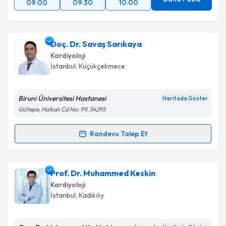
09:00
09:30
10:00
Takvim Talebini Gönder
Doç. Dr. Savaş Sarıkaya
Kardiyoloji
İstanbul
, Küçükçekmece
Biruni Üniversitesi Hastanesi
Haritada Göster
Gültepe, Halkalı Cd No: 99, 34295
Randevu Talep Et
Randevu Takvimi Talebi
Doç. Dr. Savaş Sarıkaya
için randevu takvimi talebi
Prof. Dr. Muhammed Keskin
oluşturun. Size bu uzmandan randevu almanız için bir
Kardiyoloji
takvim hazırlandığında e-posta ile bilgilendireceğiz.
İstanbul
, Kadıköy
E-posta Adresiniz