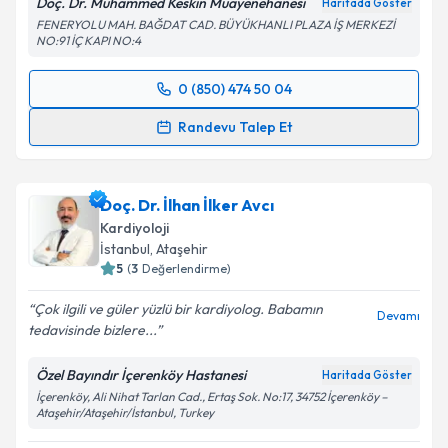
Doç. Dr. Muhammed Keskin Muayenehanesi
Haritada Göster
FENERYOLU MAH. BAĞDAT CAD. BÜYÜKHANLI PLAZA İŞ MERKEZİ
NO:91 İÇ KAPI NO:4
Kişisel verilerimin işlenmesine ilişkin
Aydınlatma
0 (850) 474 50 04
Metni
'ni okudum ve kişisel verilerimin belirtilen
Randevu Takvimi Talebi
kapsamda işlenmesini kabul ediyorum.
Randevu Talep Et
Prof. Dr. Muhammed Keskin
için randevu takvimi
Takvim Talebini Gönder
talebi oluşturun. Size bu uzmandan randevu almanız
Doç. Dr. İlhan İlker Avcı
için bir takvim hazırlandığında e-posta ile
bilgilendireceğiz.
Kardiyoloji
İstanbul
, Ataşehir
E-posta Adresiniz
5
(
3
Değerlendirme)
Çok ilgili ve güler yüzlü bir kardiyolog. Babamın
Devamı
tedavisinde bizlere...
Kişisel verilerimin işlenmesine ilişkin
Aydınlatma
Özel Bayındır İçerenköy Hastanesi
Haritada Göster
Metni
'ni okudum ve kişisel verilerimin belirtilen
İçerenköy, Ali Nihat Tarlan Cad., Ertaş Sok. No:17, 34752 İçerenköy –
kapsamda işlenmesini kabul ediyorum.
Ataşehir/Ataşehir/İstanbul, Turkey