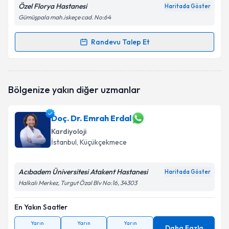
Özel Florya Hastanesi
Haritada Göster
Gümüşpala mah.iskeçe cad. No:64
Randevu Talep Et
Randevu Takvimi Talebi
Prof. Dr. Mustafa Feridun Koşar
için randevu
Bölgenize yakın diğer uzmanlar
takvimi talebi oluşturun. Size bu uzmandan randevu
almanız için bir takvim hazırlandığında e-posta ile
bilgilendireceğiz.
Doç. Dr. Emrah Erdal
Kardiyoloji
E-posta Adresiniz
İstanbul
, Küçükçekmece
Acıbadem Üniversitesi Atakent Hastanesi
Haritada Göster
Kişisel verilerimin işlenmesine ilişkin
Aydınlatma
Halkalı Merkez, Turgut Özal Blv No:16, 34303
Metni
'ni okudum ve kişisel verilerimin belirtilen
kapsamda işlenmesini kabul ediyorum.
En Yakın Saatler
Yarın
Yarın
Yarın
Daha Fazla