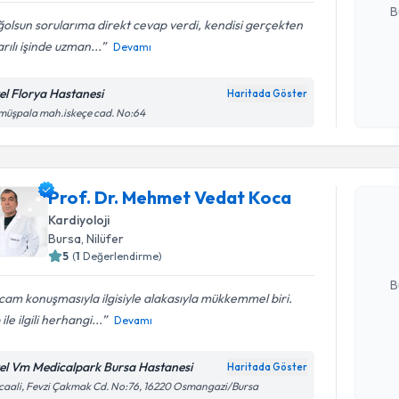
B
olsun sorularıma direkt cevap verdi, kendisi gerçekten
rılı işinde uzman...
Devamı
Kişisel
okudum
el Florya Hastanesi
Haritada Göster
işlenm
üşpala mah.iskeçe cad. No:64
Randevu T
Prof. Dr.
Prof. Dr. Mehmet Vedat Koca
oluşturun. 
Kardiyoloji
hazırlandığ
Bursa
, Nilüfer
5
(
1
Değerlendirme)
E-posta Ad
B
am konuşmasıyla ilgisiyle alakasıyla mükkemmel biri.
 ile ilgili herhangi...
Devamı
Kişisel
okudum
el Vm Medicalpark Bursa Hastanesi
Haritada Göster
işlenm
caali, Fevzi Çakmak Cd. No:76, 16220 Osmangazi/Bursa