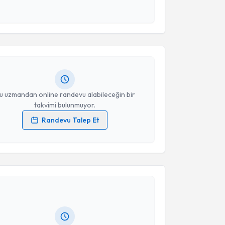
 ve kişisel verilerimin belirtilen kapsamda
akvimi Talebi
esini kabul ediyorum.
Savaş Sarıkaya
için randevu takvimi talebi oluşturun.
Takvim Talebini Gönder
andan randevu almanız için bir takvim
ında e-posta ile bilgilendireceğiz.
resiniz
u uzmandan online randevu alabileceğin bir
takvimi bulunmuyor.
Randevu Talep Et
 verilerimin işlenmesine ilişkin
Aydınlatma Metni
'ni
 ve kişisel verilerimin belirtilen kapsamda
akvimi Talebi
esini kabul ediyorum.
Mustafa Feridun Koşar
için randevu takvimi talebi
Takvim Talebini Gönder
Size bu uzmandan randevu almanız için bir takvim
ında e-posta ile bilgilendireceğiz.
resiniz