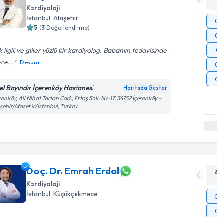
Kardiyoloji
İstanbul
, Ataşehir
5
(
3
Değerlendirme)
 ilgili ve güler yüzlü bir kardiyolog. Babamın tedavisinde
ere...
Devamı
el Bayındır İçerenköy Hastanesi
Haritada Göster
renköy, Ali Nihat Tarlan Cad., Ertaş Sok. No:17, 34752 İçerenköy –
şehir/Ataşehir/İstanbul, Turkey
Doç. Dr. Emrah Erdal
Kardiyoloji
İstanbul
, Küçükçekmece