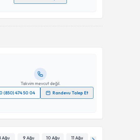
 verilerimin işlenmesine ilişkin
Aydınlatma Metni
'ni
 ve kişisel verilerimin belirtilen kapsamda
esini kabul ediyorum.
akvimi Talebi
Takvim Talebini Gönder
 Muhammed Keskin
için randevu takvimi talebi
Size bu uzmandan randevu almanız için bir takvim
ında e-posta ile bilgilendireceğiz.
resiniz
Takvim mevcut değil.
0 (850) 474 50 04
Randevu Talep Et
 verilerimin işlenmesine ilişkin
Aydınlatma Metni
'ni
 ve kişisel verilerimin belirtilen kapsamda
esini kabul ediyorum.
Takvim Talebini Gönder
8 Ağu
9 Ağu
10 Ağu
11 Ağu