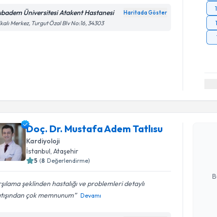
ıbadem Üniversitesi Atakent Hastanesi
Haritada Göster
kalı Merkez, Turgut Özal Blv No:16, 34303
Randevu T
Doç. Dr. 
Doç. Dr. Mustafa Adem Tatlısu
oluşturun. 
Kardiyoloji
hazırlandığ
İstanbul
, Ataşehir
5
(
8
Değerlendirme)
E-posta Ad
B
şılama şeklinden hastalığı ve problemleri detaylı
atışından çok memnunum
Devamı
Kişisel