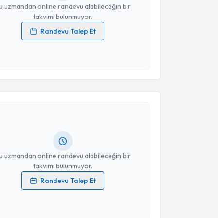
u uzmandan online randevu alabileceğin bir
takvimi bulunmuyor.
Randevu Talep Et
 verilerimin işlenmesine ilişkin
Aydınlatma Metni
'ni
 ve kişisel verilerimin belirtilen kapsamda
esini kabul ediyorum.
akvimi Talebi
Takvim Talebini Gönder
 Mehmet Vedat Koca
için randevu takvimi talebi
Size bu uzmandan randevu almanız için bir takvim
ında e-posta ile bilgilendireceğiz.
resiniz
u uzmandan online randevu alabileceğin bir
takvimi bulunmuyor.
Randevu Talep Et
 verilerimin işlenmesine ilişkin
Aydınlatma Metni
'ni
 ve kişisel verilerimin belirtilen kapsamda
esini kabul ediyorum.