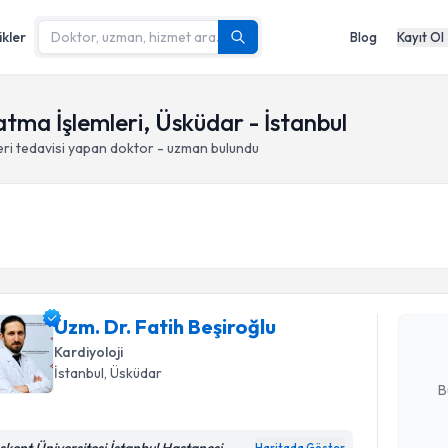
ikler
Blog
Kayıt Ol
tma İşlemleri, Üsküdar - İstanbul
eri
tedavisi yapan doktor - uzman bulundu
Randevu T
Uzm. Dr. F
Size bu uzm
Uzm. Dr. Fatih Beşiroğlu
hazırlandığ
Kardiyoloji
E-posta Ad
İstanbul
, Üsküdar
B