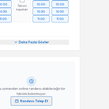
10:00
10:00
10:00
Takvim
kapalıdır
10:30
10:30
10:30
11:00
11:00
11:00
Daha Fazla Göster
akvimi Talebi
Mustafa Adem Tatlısu
için randevu takvimi talebi
Size bu uzmandan randevu almanız için bir takvim
ında e-posta ile bilgilendireceğiz.
resiniz
u uzmandan online randevu alabileceğin bir
takvimi bulunmuyor.
Randevu Talep Et
 verilerimin işlenmesine ilişkin
Aydınlatma Metni
'ni