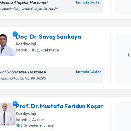
okudum
dicana Ataşehir Hastanesi
Haritada Göster
Randevu T
işlenm
ükbakkalköy, Vedat Günyol Cd. No:24
Doç. Dr. 
Size bu uzm
Doç. Dr. Savaş Sarıkaya
hazırlandığ
Kardiyoloji
E-posta Ad
İstanbul
, Küçükçekmece
B
runi Üniversitesi Hastanesi
Haritada Göster
Kişisel
tepe, Halkalı Cd No: 99, 34295
okudum
Randevu T
işlenm
Prof. Dr. 
Prof. Dr. Mustafa Feridun Koşar
oluşturun. 
Kardiyoloji
hazırlandığ
İstanbul
, Avcılar
5
(
6
Değerlendirme)
E-posta Ad