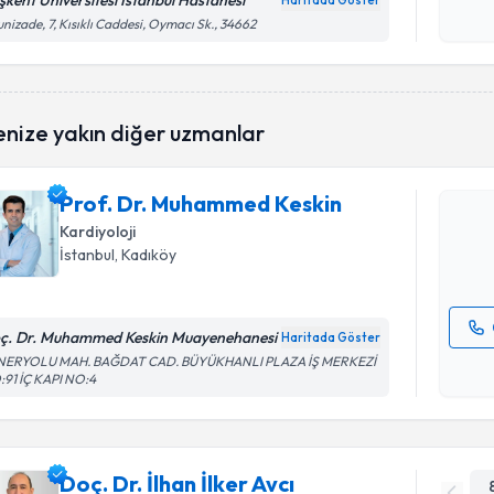
şkent Üniversitesi İstanbul Hastanesi
Haritada Göster
Kişisel
unizade, 7, Kısıklı Caddesi, Oymacı Sk., 34662
okudum
işlenm
Randevu T
enize yakın diğer uzmanlar
Prof. Dr.
oluşturun. 
Prof. Dr. Muhammed Keskin
hazırlandığ
Kardiyoloji
E-posta Ad
İstanbul
, Kadıköy
ç. Dr. Muhammed Keskin Muayenehanesi
Haritada Göster
Kişisel
NERYOLU MAH. BAĞDAT CAD. BÜYÜKHANLI PLAZA İŞ MERKEZİ
91 İÇ KAPI NO:4
okudum
işlenm
Doç. Dr. İlhan İlker Avcı