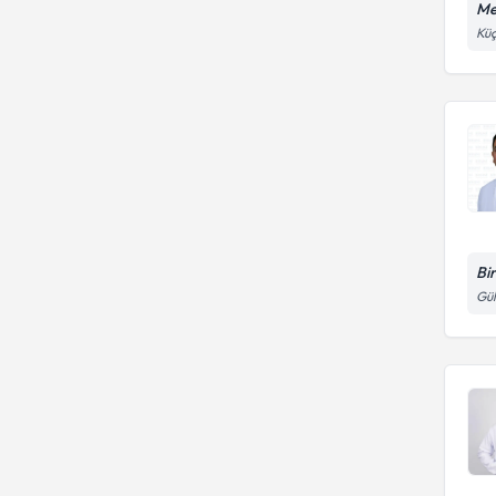
Me
Küç
Bi
Gül