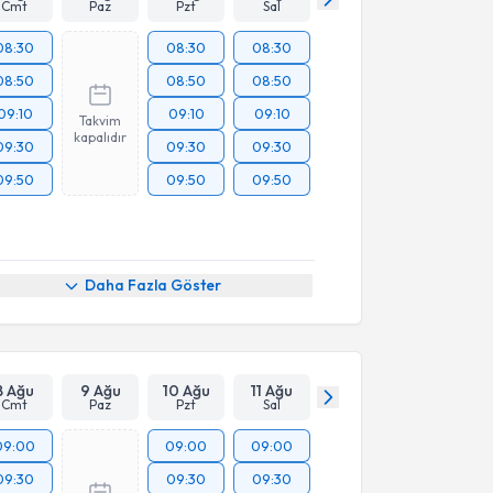
Cmt
Paz
Pzt
Sal
08:30
08:30
08:30
08:50
08:50
08:50
09:10
09:10
09:10
Takvim
kapalıdır
09:30
09:30
09:30
09:50
09:50
09:50
Daha Fazla Göster
8 Ağu
9 Ağu
10 Ağu
11 Ağu
Cmt
Paz
Pzt
Sal
09:00
09:00
09:00
09:30
09:30
09:30