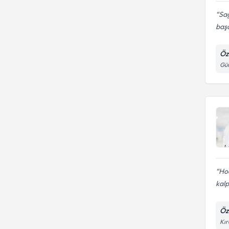
Sağ
başa
Öz
Güm
Hoc
kalp
Öz
Kır