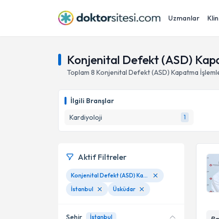
Uzmanlar
Klin
Konjenital Defekt (ASD) Kapa
Toplam
8
Konjenital Defekt (ASD) Kapatma İşleml
İlgili Branşlar
Kardiyoloji
1
Aktif Filtreler
Konjenital Defekt (ASD) Kapatma İşlemleri
İstanbul
Üsküdar
Şehir
İstanbul