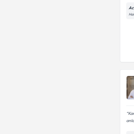
Ac
Hal
Kar
anl