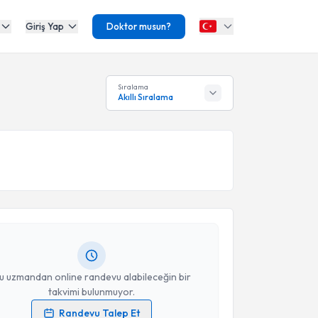
Giriş Yap
Doktor musun?
Sıralama
Akıllı Sıralama
akvimi Talebi
atih Beşiroğlu
için randevu takvimi talebi oluşturun.
andan randevu almanız için bir takvim
ında e-posta ile bilgilendireceğiz.
resiniz
u uzmandan online randevu alabileceğin bir
takvimi bulunmuyor.
Randevu Talep Et