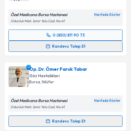
Özel Medicana Bursa Hastanesi
Haritada Göster
Odunluk Mah. İzmir Yolu Cad. No:41
0 (850) 811 90 73
Randevu Takvimi Talebi
Randevu Talep Et
Op. Dr. Adnan İpçioğlu
için randevu takvimi talebi
oluşturun. Size bu uzmandan randevu almanız için bir
Op. Dr. Ömer Faruk Tabar
takvim hazırlandığında e-posta ile bilgilendireceğiz.
Göz Hastalıkları
E-posta Adresiniz
Bursa
, Nilüfer
Özel Medicana Bursa Hastanesi
Haritada Göster
Odunluk Mah. İzmir Yolu Cad. No:41
Kişisel verilerimin işlenmesine ilişkin
Aydınlatma
Metni
'ni okudum ve kişisel verilerimin belirtilen
Randevu Talep Et
kapsamda işlenmesini kabul ediyorum.
Randevu Takvimi Talebi