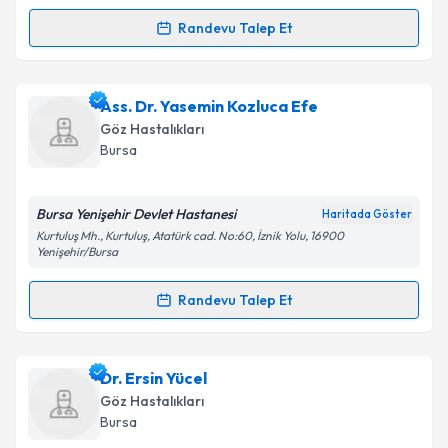
kapsamda işlenmesini kabul ediyorum.
Randevu Talep Et
Randevu Takvimi Talebi
Takvim Talebini Gönder
Op. Dr. İlker İncebıyık
için randevu takvimi talebi
Ass. Dr. Yasemin Kozluca Efe
oluşturun. Size bu uzmandan randevu almanız için bir
Göz Hastalıkları
takvim hazırlandığında e-posta ile bilgilendireceğiz.
Bursa
E-posta Adresiniz
Bursa Yenişehir Devlet Hastanesi
Haritada Göster
Kurtuluş Mh., Kurtuluş, Atatürk cad. No:60, İznik Yolu, 16900
Yenişehir/Bursa
Kişisel verilerimin işlenmesine ilişkin
Aydınlatma
Randevu Talep Et
Metni
'ni okudum ve kişisel verilerimin belirtilen
Randevu Takvimi Talebi
kapsamda işlenmesini kabul ediyorum.
Ass. Dr. Yasemin Kozluca Efe
için randevu takvimi
Dr. Ersin Yücel
Takvim Talebini Gönder
talebi oluşturun. Size bu uzmandan randevu almanız
Göz Hastalıkları
için bir takvim hazırlandığında e-posta ile
Bursa
bilgilendireceğiz.