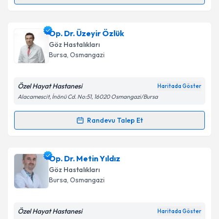
Randevu Takvimi Talebi
Takvim Talebini Gönder
Op. Dr. K. Selim Tüzün
için randevu takvimi talebi
Op. Dr. Üzeyir Özlük
oluşturun. Size bu uzmandan randevu almanız için bir
Göz Hastalıkları
takvim hazırlandığında e-posta ile bilgilendireceğiz.
Bursa
, Osmangazi
E-posta Adresiniz
Özel Hayat Hastanesi
Haritada Göster
Alacamescit, İnönü Cd. No:51, 16020 Osmangazi/Bursa
Kişisel verilerimin işlenmesine ilişkin
Aydınlatma
Randevu Talep Et
Randevu Takvimi Talebi
Metni
'ni okudum ve kişisel verilerimin belirtilen
kapsamda işlenmesini kabul ediyorum.
Op. Dr. Üzeyir Özlük
için randevu takvimi talebi
Op. Dr. Metin Yıldız
oluşturun. Size bu uzmandan randevu almanız için bir
Takvim Talebini Gönder
Göz Hastalıkları
takvim hazırlandığında e-posta ile bilgilendireceğiz.
Bursa
, Osmangazi
E-posta Adresiniz
Özel Hayat Hastanesi
Haritada Göster