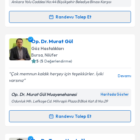
Ankara Yolu Caddesi No:44 Büyükşehir Belediye Binası Karşısı
Kişisel verilerimin işlenmesine ilişkin
Aydınlatma
Randevu Talep Et
Randevu Takvimi Talebi
Metni
'ni okudum ve kişisel verilerimin belirtilen
kapsamda işlenmesini kabul ediyorum.
Op. Dr. Metin Yıldız
için randevu takvimi talebi
Op. Dr. Murat Gül
oluşturun. Size bu uzmandan randevu almanız için bir
Takvim Talebini Gönder
Göz Hastalıkları
takvim hazırlandığında e-posta ile bilgilendireceğiz.
Bursa
, Nilüfer
5
(
5
Değerlendirme)
E-posta Adresiniz
Çok memnun kaldık herşey için teşekkürler. İyiki
Devamı
varsınız
Op. Dr. Murat Gül Muayenehanesi
Haritada Göster
Kişisel verilerimin işlenmesine ilişkin
Aydınlatma
Odunluk Mh. Lefkoşe Cd. Mihraplı Plaza B Blok Kat :8 No:29
Metni
'ni okudum ve kişisel verilerimin belirtilen
kapsamda işlenmesini kabul ediyorum.
Randevu Talep Et
Randevu Takvimi Talebi
Takvim Talebini Gönder