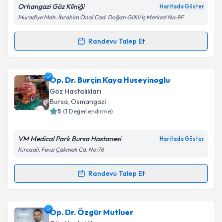
Orhangazi Göz Kliniği
Haritada Göster
Kişisel verilerimin işlenmesine ilişkin
Aydınlatma
Muradiye Mah. İbrahim Önal Cad. Doğan Güllü İş Merkezi No:9F
Metni
'ni okudum ve kişisel verilerimin belirtilen
kapsamda işlenmesini kabul ediyorum.
Randevu Talep Et
Randevu Takvimi Talebi
Takvim Talebini Gönder
Op. Dr. Esin İlhan Turan
için randevu takvimi talebi
Op. Dr. Burçin Kaya Huseyinoglu
oluşturun. Size bu uzmandan randevu almanız için bir
Göz Hastalıkları
takvim hazırlandığında e-posta ile bilgilendireceğiz.
Bursa
, Osmangazi
5
(
1
Değerlendirme)
E-posta Adresiniz
VM Medical Park Bursa Hastanesi
Haritada Göster
Kırcaali, Fevzi Çakmak Cd. No:76
Kişisel verilerimin işlenmesine ilişkin
Aydınlatma
Randevu Talep Et
Randevu Takvimi Talebi
Metni
'ni okudum ve kişisel verilerimin belirtilen
kapsamda işlenmesini kabul ediyorum.
Op. Dr. Burçin Kaya Huseyinoglu
için randevu
Op. Dr. Özgür Mutluer
Takvim Talebini Gönder
takvimi talebi oluşturun. Size bu uzmandan randevu