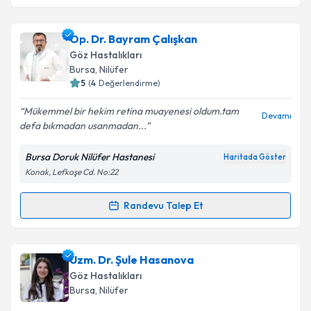
Takvim Talebini Gönder
Prof. Dr. Mehmet Baykara
için randevu takvimi
Op. Dr. Bayram Çalışkan
talebi oluşturun. Size bu uzmandan randevu almanız
Göz Hastalıkları
için bir takvim hazırlandığında e-posta ile
Bursa
, Nilüfer
bilgilendireceğiz.
5
(
4
Değerlendirme)
E-posta Adresiniz
Mükemmel bir hekim retina muayenesi oldum.tam
Devamı
defa bıkmadan usanmadan...
Bursa Doruk Nilüfer Hastanesi
Haritada Göster
Konak, Lefkoşe Cd. No:22
Kişisel verilerimin işlenmesine ilişkin
Aydınlatma
Metni
'ni okudum ve kişisel verilerimin belirtilen
kapsamda işlenmesini kabul ediyorum.
Randevu Talep Et
Randevu Takvimi Talebi
Takvim Talebini Gönder
Op. Dr. Bayram Çalışkan
için randevu takvimi talebi
Uzm. Dr. Şule Hasanova
oluşturun. Size bu uzmandan randevu almanız için bir
Göz Hastalıkları
takvim hazırlandığında e-posta ile bilgilendireceğiz.
Bursa
, Nilüfer