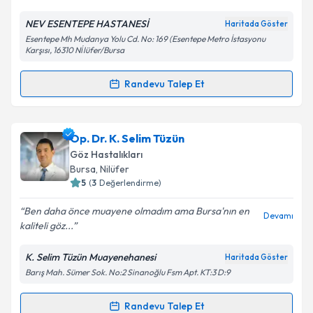
E-posta Adresiniz
NEV ESENTEPE HASTANESİ
Haritada Göster
Esentepe Mh Mudanya Yolu Cd. No: 169 (Esentepe Metro İstasyonu
Karşısı, 16310 Ni̇lüfer/Bursa
Kişisel verilerimin işlenmesine ilişkin
Aydınlatma
Randevu Talep Et
Metni
'ni okudum ve kişisel verilerimin belirtilen
Randevu Takvimi Talebi
kapsamda işlenmesini kabul ediyorum.
Uzm. Dr. Şule Hasanova
için randevu takvimi talebi
Op. Dr. K. Selim Tüzün
Takvim Talebini Gönder
oluşturun. Size bu uzmandan randevu almanız için bir
Göz Hastalıkları
takvim hazırlandığında e-posta ile bilgilendireceğiz.
Bursa
, Nilüfer
5
(
3
Değerlendirme)
E-posta Adresiniz
Ben daha önce muayene olmadım ama Bursa'nın en
Devamı
kaliteli göz...
K. Selim Tüzün Muayenehanesi
Haritada Göster
Kişisel verilerimin işlenmesine ilişkin
Aydınlatma
Barış Mah. Sümer Sok. No:2 Sinanoğlu Fsm Apt. KT:3 D:9
Metni
'ni okudum ve kişisel verilerimin belirtilen
kapsamda işlenmesini kabul ediyorum.
Randevu Talep Et