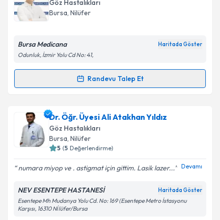
oluşturun. Size bu uzmandan randevu almanız için bir
Göz Hastalıkları
takvim hazırlandığında e-posta ile bilgilendireceğiz.
Bursa
, Nilüfer
E-posta Adresiniz
Bursa Medicana
Haritada Göster
Odunluk, İzmir Yolu Cd No: 41,
Kişisel verilerimin işlenmesine ilişkin
Aydınlatma
Randevu Talep Et
Randevu Takvimi Talebi
Metni
'ni okudum ve kişisel verilerimin belirtilen
kapsamda işlenmesini kabul ediyorum.
Op. Dr. Cihan Büyükavşar
için randevu takvimi talebi
Dr. Öğr. Üyesi Ali Atakhan Yıldız
oluşturun. Size bu uzmandan randevu almanız için bir
Takvim Talebini Gönder
Göz Hastalıkları
takvim hazırlandığında e-posta ile bilgilendireceğiz.
Bursa
, Nilüfer
5
(
5
Değerlendirme)
E-posta Adresiniz
Devamı
numara miyop ve . astigmat için gittim. Lasik lazer...
NEV ESENTEPE HASTANESİ
Haritada Göster
Esentepe Mh Mudanya Yolu Cd. No: 169 (Esentepe Metro İstasyonu
Kişisel verilerimin işlenmesine ilişkin
Aydınlatma
Karşısı, 16310 Ni̇lüfer/Bursa
Metni
'ni okudum ve kişisel verilerimin belirtilen