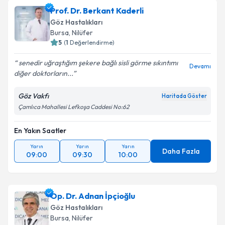
Prof. Dr. Berkant Kaderli
Göz Hastalıkları
Bursa
, Nilüfer
5
(
1
Değerlendirme)
senedir uğraştığım şekere bağlı sisli görme sıkıntımı
Devamı
diğer doktorların...
Göz Vakfı
Haritada Göster
Çamlıca Mahallesi Lefkoşa Caddesi No:62
En Yakın Saatler
Yarın
Yarın
Yarın
Daha Fazla
09:00
09:30
10:00
Op. Dr. Adnan İpçioğlu
Göz Hastalıkları
Bursa
, Nilüfer