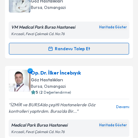
Göz Hastalıkları
almanız için bir takvim hazırlandığında e-posta ile
Bursa
, Osmangazi
bilgilendireceğiz.
E-posta Adresiniz
VM Medical Park Bursa Hastanesi
Haritada Göster
Kırcaali, Fevzi Çakmak Cd. No:76
Randevu Talep Et
Randevu Takvimi Talebi
Kişisel verilerimin işlenmesine ilişkin
Aydınlatma
Metni
'ni okudum ve kişisel verilerimin belirtilen
kapsamda işlenmesini kabul ediyorum.
Op. Dr. Özgür Mutluer
için randevu takvimi talebi
Op. Dr. İlker İncebıyık
oluşturun. Size bu uzmandan randevu almanız için bir
Göz Hastalıkları
takvim hazırlandığında e-posta ile bilgilendireceğiz.
Takvim Talebini Gönder
Bursa
, Osmangazi
5
(
2
Değerlendirme)
E-posta Adresiniz
İZMİR ve BURSA'da çeşitli Hastanelerde Göz
Devamı
kontrolleri yaptırdım. Bursa'da Bir...
Medical Park Bursa Hastanesi
Haritada Göster
Kişisel verilerimin işlenmesine ilişkin
Aydınlatma
Kırcaali, Fevzi Çakmak Cd. No:76
Metni
'ni okudum ve kişisel verilerimin belirtilen