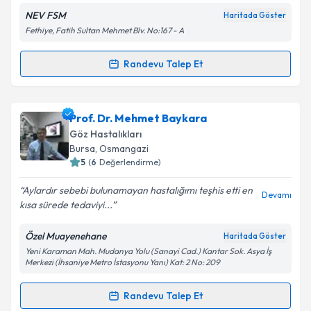
NEV FSM
Haritada Göster
Kişisel verilerimin işlenmesine ilişkin
Aydınlatma
Fethiye, Fatih Sultan Mehmet Blv. No:167 - A
Metni
'ni okudum ve kişisel verilerimin belirtilen
kapsamda işlenmesini kabul ediyorum.
Randevu Talep Et
Randevu Takvimi Talebi
Takvim Talebini Gönder
Op. Dr. Tuncay Sezgin
için randevu takvimi talebi
Prof. Dr. Mehmet Baykara
oluşturun. Size bu uzmandan randevu almanız için bir
Göz Hastalıkları
takvim hazırlandığında e-posta ile bilgilendireceğiz.
Bursa
, Osmangazi
5
(
6
Değerlendirme)
E-posta Adresiniz
Aylardır sebebi bulunamayan hastalığımı teşhis etti en
Devamı
kısa sürede tedaviyi...
Özel Muayenehane
Haritada Göster
Kişisel verilerimin işlenmesine ilişkin
Aydınlatma
Yeni Karaman Mah. Mudanya Yolu (Sanayi Cad.) Kantar Sok. Asya İş
Metni
'ni okudum ve kişisel verilerimin belirtilen
Merkezi (İhsaniye Metro İstasyonu Yanı) Kat: 2 No: 209
kapsamda işlenmesini kabul ediyorum.
Randevu Talep Et
Randevu Takvimi Talebi