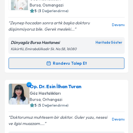
takvim hazırlandığında e-posta ile bilgilendireceğiz.
Bursa
, Osmangazi
5
(
3
Değerlendirme)
E-posta Adresiniz
Zeynep hocadan sonra artık başka doktoru
Devamı
düşünmüyoruz bile. Gerek mesleki...
Dünyagöz Bursa Hastanesi
Haritada Göster
Kişisel verilerimin işlenmesine ilişkin
Aydınlatma
Kükürtlü, Emirabdülkadir Sk. No:58, 16080
Metni
'ni okudum ve kişisel verilerimin belirtilen
kapsamda işlenmesini kabul ediyorum.
Randevu Talep Et
Randevu Takvimi Talebi
Takvim Talebini Gönder
Prof. Dr. Zeynep Alkın
için randevu takvimi talebi
Op. Dr. Esin İlhan Turan
oluşturun. Size bu uzmandan randevu almanız için bir
Göz Hastalıkları
takvim hazırlandığında e-posta ile bilgilendireceğiz.
Bursa
, Orhangazi
5
(
5
Değerlendirme)
E-posta Adresiniz
Doktorumuz muhtesem bir doktor. Guler yuzu, nesesi
Devamı
ve ilgisi muazzam....