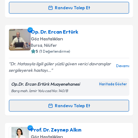
kapsamda işlenmesini kabul ediyorum.
Randevu Talep Et
Randevu Takvimi Talebi
Takvim Talebini Gönder
Dr. Öğr. Üyesi Ali Atakhan Yıldız
için randevu
Op. Dr. Ercan Ertürk
takvimi talebi oluşturun. Size bu uzmandan randevu
Göz Hastalıkları
almanız için bir takvim hazırlandığında e-posta ile
Bursa
, Nilüfer
bilgilendireceğiz.
5
(
1
Değerlendirme)
E-posta Adresiniz
Dr. Hatasıyla ilgili güler yüzlü güven verici davranışlar
Devamı
sergileyerek hastayı...
Op.Dr. Ercan Ertürk Muayenehanesi
Haritada Göster
Barış mah. İzmir Yolu cad No: 140/B
Kişisel verilerimin işlenmesine ilişkin
Aydınlatma
Metni
'ni okudum ve kişisel verilerimin belirtilen
kapsamda işlenmesini kabul ediyorum.
Randevu Talep Et
Randevu Takvimi Talebi
Takvim Talebini Gönder
Op. Dr. Ercan Ertürk
için randevu takvimi talebi
Prof. Dr. Zeynep Alkın
oluşturun. Size bu uzmandan randevu almanız için bir
Göz Hastalıkları