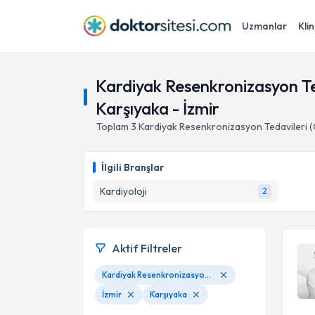
Uzmanlar
Klin
Kardiyak Resenkronizasyon Te
Karşıyaka - İzmir
Toplam
3
Kardiyak Resenkronizasyon Tedavileri 
İlgili Branşlar
Kardiyoloji
2
Aktif Filtreler
Kardiyak Resenkronizasyon Tedavileri (CRT, Sistemi Pacemaker İmplantasyonu)
İzmir
Karşıyaka