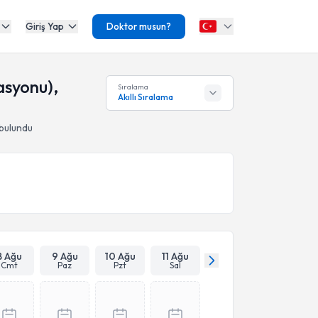
Giriş Yap
Doktor musun?
asyonu),
Sıralama
Akıllı Sıralama
 bulundu
8 Ağu
9 Ağu
10 Ağu
11 Ağu
Cmt
Paz
Pzt
Sal