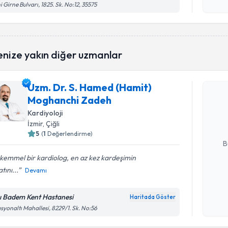
i Girne Bulvarı, 1825. Sk. No:12, 35575
okudum
işlenm
enize yakın diğer uzmanlar
Randevu T
Uzm. Dr. S. Hamed (Hamit)
Uzm. Dr. 
Moghanchi Zadeh
takvimi tal
bir takvim 
Kardiyoloji
İzmir
, Çiğli
E-posta Ad
5
(
1
Değerlendirme)
B
kemmel bir kardiolog, en az kez kardeşimin
tını...
Devamı
Kişisel
okudum
ı Badem Kent Hastanesi
Haritada Göster
işlenm
asyonaltı Mahallesi, 8229/1. Sk. No:56