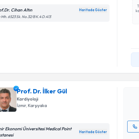
of.Dr. Cihan Altın
Haritada Göster
ka
ı Mh. 6523 Sk. No.32/B K.4 D.413
Randevu T
Prof. Dr. İ
uzmandan ra
Prof. Dr. İlker Gül
posta ile bi
Kardiyoloji
İzmir
, Karşıyaka
E-posta Ad
mir Ekonomi Üniversitesi Medical Point
Haritada Göster
stanesi
Kişisel