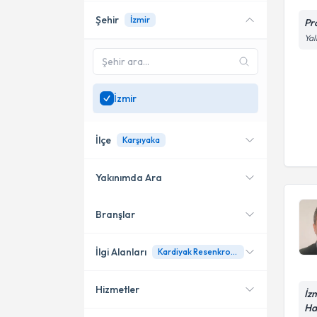
Şehir
İzmir
Pr
Yal
İzmir
İlçe
Karşıyaka
Yakınımda Ara
Branşlar
Konumuma yakın uzmanları
Karşıyaka
göster
Çiğli
İlgi Alanları
Kardiyak Resenkronizasyon Tedavileri (CRT, Sistemi Pacemaker İmplantasyonu)
Hizmetler
Kardiyoloji
İz
Ha