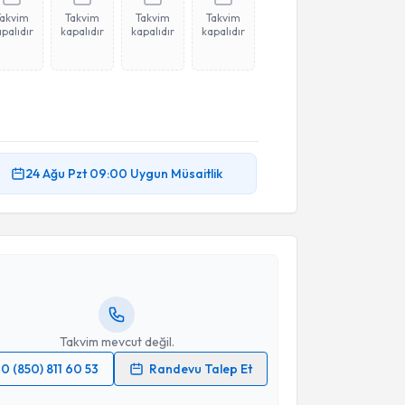
Takvim
Takvim
Takvim
Takvim
palıdır
kapalıdır
kapalıdır
kapalıdır
akvimi Talebi
24 Ağu
Pzt
09:00
Uygun Müsaitlik
lker Gül
için randevu takvimi talebi oluşturun. Size bu
ndevu almanız için bir takvim hazırlandığında e-
lgilendireceğiz.
resiniz
Takvim mevcut değil.
0 (850) 811 60 53
Randevu Talep Et
 verilerimin işlenmesine ilişkin
Aydınlatma Metni
'ni