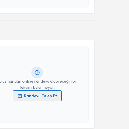
 ve kişisel verilerimin belirtilen kapsamda
esini kabul ediyorum.
Takvim Talebini Gönder
akvimi Talebi
S. Hamed (Hamit) Moghanchi Zadeh
için randevu
ebi oluşturun. Size bu uzmandan randevu almanız için
hazırlandığında e-posta ile bilgilendireceğiz.
resiniz
u uzmandan online randevu alabileceğin bir
takvimi bulunmuyor.
Randevu Talep Et
 verilerimin işlenmesine ilişkin
Aydınlatma Metni
'ni
 ve kişisel verilerimin belirtilen kapsamda
esini kabul ediyorum.