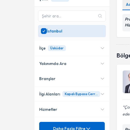
A
Pr
Hi
İstanbul
İlçe
Üsküdar
Bölg
Yakınımda Ara
Branşlar
Konumuma yakın uzmanları
Kadıköy
göster
Ataşehir
İlgi Alanları
Kapalı Bypass Cerrahisi
Gaziosmanpaşa
Çok
Hizmetler
Kalp Damar Cerrahisi
ede
Bağcılar
Mezuniyet
Abdominal Aort Anevrizması
Daha Fazla Filtre
Küçükçekmece
Pr