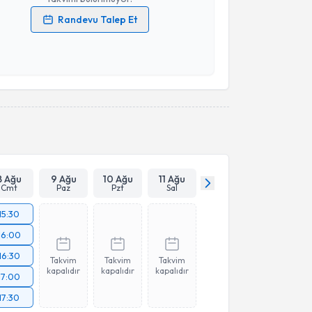
Randevu Talep Et
 verilerimin işlenmesine ilişkin
Aydınlatma Metni
'ni
 ve kişisel verilerimin belirtilen kapsamda
esini kabul ediyorum.
Takvim Talebini Gönder
8 Ağu
9 Ağu
10 Ağu
11 Ağu
Cmt
Paz
Pzt
Sal
15:30
16:00
16:30
Takvim
Takvim
Takvim
kapalıdır
kapalıdır
kapalıdır
17:00
17:30