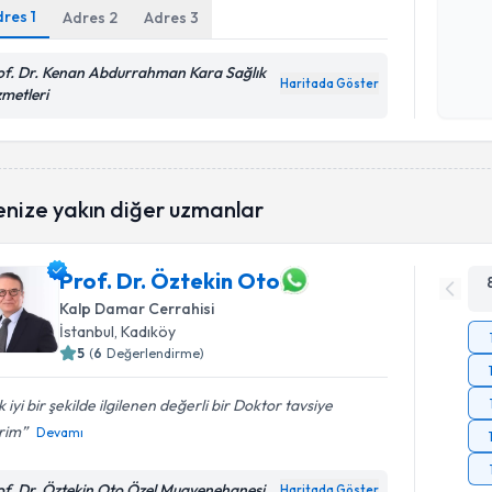
dres
1
Adres
2
Adres
3
Kişisel
of. Dr. Kenan Abdurrahman Kara Sağlık
okudum
Haritada Göster
zmetleri
işlenm
enize yakın diğer uzmanlar
Prof. Dr. Öztekin Oto
Kalp Damar Cerrahisi
İstanbul
, Kadıköy
5
(
6
Değerlendirme)
 iyi bir şekilde ilgilenen değerli bir Doktor tavsiye
rim
Devamı
of. Dr. Öztekin Oto Özel Muayenehanesi
Haritada Göster