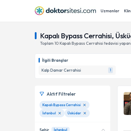
Uzmanlar
Klin
Kapalı Bypass Cerrahisi, Üskü
Toplam
10
Kapalı Bypass Cerrahisi
tedavisi yapan
İlgili Branşlar
Kalp Damar Cerrahisi
1
Aktif Filtreler
Kapalı Bypass Cerrahisi
İstanbul
Üsküdar
Şehir
İstanbul