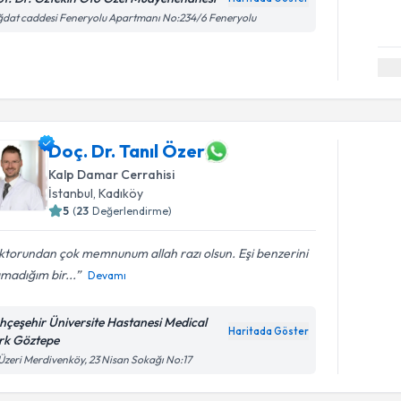
dat caddesi Feneryolu Apartmanı No:234/6 Feneryolu
Doç. Dr. Tanıl Özer
Kalp Damar Cerrahisi
İstanbul
, Kadıköy
5
(
23
Değerlendirme)
torundan çok memnunum allah razı olsun. Eşi benzerini
madığım bir...
Devamı
hçeşehir Üniversite Hastanesi Medical
Haritada Göster
rk Göztepe
Üzeri Merdivenköy, 23 Nisan Sokağı No:17