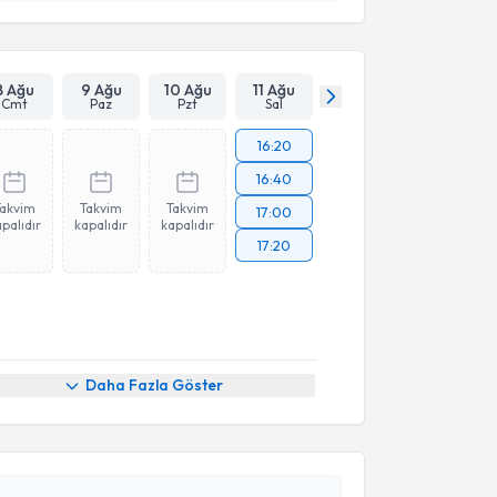
Takvim Talebini Gönder
8 Ağu
9 Ağu
10 Ağu
11 Ağu
Cmt
Paz
Pzt
Sal
16:20
16:40
Takvim
Takvim
Takvim
17:00
palıdır
kapalıdır
kapalıdır
17:20
akvimi Talebi
Daha Fazla Göster
aruk Gençoğlu
için randevu takvimi talebi oluşturun.
andan randevu almanız için bir takvim
ında e-posta ile bilgilendireceğiz.