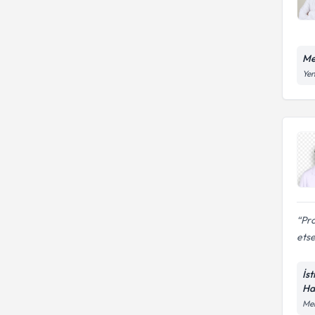
Me
Yen
Pro
etse
İs
Ha
Mer