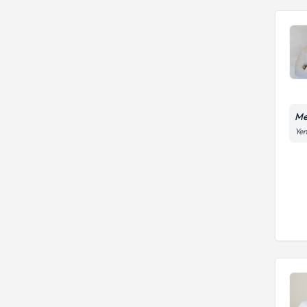
Me
Yen