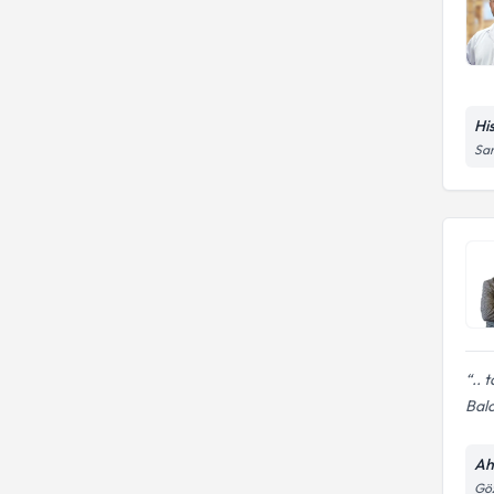
Hi
Sar
.. 
Balc
Ah
Göz