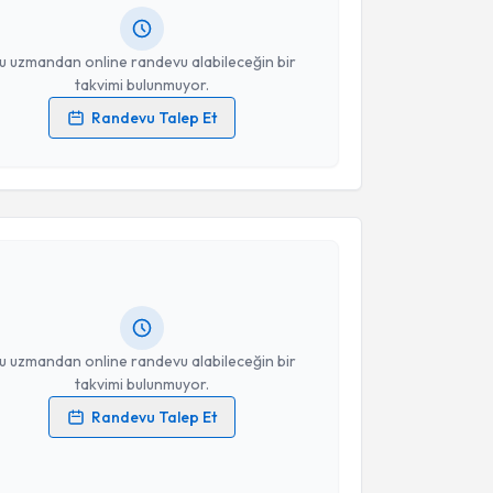
resiniz
u uzmandan online randevu alabileceğin bir
takvimi bulunmuyor.
Randevu Talep Et
 verilerimin işlenmesine ilişkin
Aydınlatma Metni
'ni
 ve kişisel verilerimin belirtilen kapsamda
akvimi Talebi
esini kabul ediyorum.
Ahmet Yavuz Balcı
için randevu takvimi talebi
Takvim Talebini Gönder
Size bu uzmandan randevu almanız için bir takvim
ında e-posta ile bilgilendireceğiz.
resiniz
u uzmandan online randevu alabileceğin bir
takvimi bulunmuyor.
Randevu Talep Et
 verilerimin işlenmesine ilişkin
Aydınlatma Metni
'ni
 ve kişisel verilerimin belirtilen kapsamda
akvimi Talebi
esini kabul ediyorum.