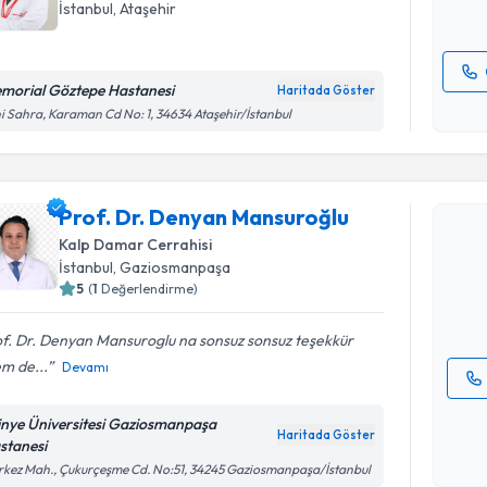
İstanbul
, Ataşehir
morial Göztepe Hastanesi
Haritada Göster
Kişisel
i Sahra, Karaman Cd No: 1, 34634 Ataşehir/İstanbul
okudum
Randevu T
işlenm
Prof. Dr. Denyan Mansuroğlu
Prof. Dr.
oluşturun. 
Kalp Damar Cerrahisi
hazırlandığ
İstanbul
, Gaziosmanpaşa
5
(
1
Değerlendirme)
E-posta Ad
f. Dr. Denyan Mansuroglu na sonsuz sonsuz teşekkür
m de...
Devamı
Kişisel
tinye Üniversitesi Gaziosmanpaşa
okudum
Haritada Göster
stanesi
işlenm
kez Mah., Çukurçeşme Cd. No:51, 34245 Gaziosmanpaşa/İstanbul