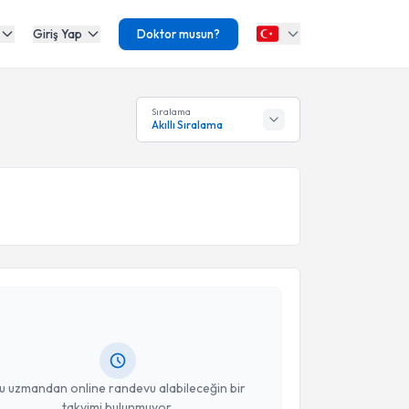
Giriş Yap
Doktor musun?
Sıralama
Akıllı Sıralama
akvimi Talebi
 Kenan Abdurrahman Kara
için randevu takvimi
turun. Size bu uzmandan randevu almanız için bir
rlandığında e-posta ile bilgilendireceğiz.
resiniz
u uzmandan online randevu alabileceğin bir
takvimi bulunmuyor.