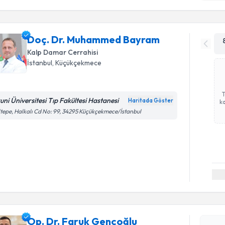
Doç. Dr. Muhammed Bayram
Kalp Damar Cerrahisi
İstanbul
, Küçükçekmece
runi Üniversitesi Tıp Fakültesi Hastanesi
Haritada Göster
ka
tepe, Halkalı Cd No: 99, 34295 Küçükçekmece/İstanbul
Randevu T
Op. Dr. F
Size bu uzm
Op. Dr. Faruk Gençoğlu
hazırlandığ