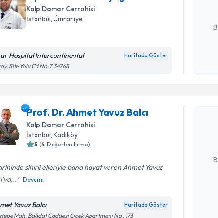
Kalp Damar Cerrahisi
E-posta Ad
İstanbul
, Ümraniye
B
sar Hospital Intercontinental
Haritada Göster
Kişisel
ay, Site Yolu Cd No:7, 34768
okudum
Randevu T
işlenm
Prof. Dr. 
Prof. Dr. Ahmet Yavuz Balcı
oluşturun. 
Kalp Damar Cerrahisi
hazırlandığ
İstanbul
, Kadıköy
5
(
4
Değerlendirme)
E-posta Ad
B
tarihinde sihirli elleriyle bana hayat veren Ahmet Yavuz
ı’ya...
Devamı
Kişisel
okudum
met Yavuz Balcı
Randevu T
Haritada Göster
işlenm
tepe Mah. Bağdat Caddesi Çiçek Apartmanı No . 173