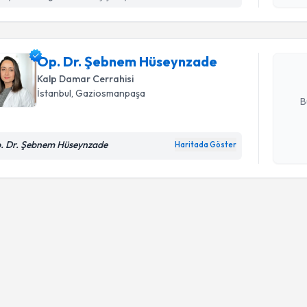
Op. Dr. Ş
oluşturun. 
hazırlandığ
Op. Dr. Şebnem Hüseynzade
Kalp Damar Cerrahisi
E-posta Ad
İstanbul
, Gaziosmanpaşa
B
. Dr. Şebnem Hüseynzade
Haritada Göster
Kişisel
okudum
işlenm