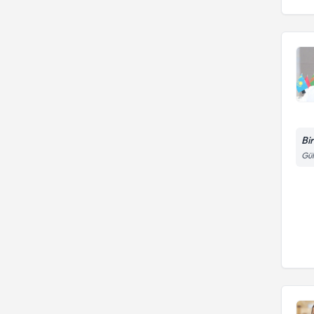
Bi
Gül