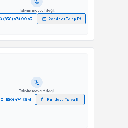
Takvim mevcut değil.
0 (850) 474 00 43
Randevu Talep Et
 verilerimin işlenmesine ilişkin
Aydınlatma Metni
'ni
 ve kişisel verilerimin belirtilen kapsamda
akvimi Talebi
esini kabul ediyorum.
Takvim Talebini Gönder
 Denyan Mansuroğlu
için randevu takvimi talebi
Size bu uzmandan randevu almanız için bir takvim
ında e-posta ile bilgilendireceğiz.
resiniz
Takvim mevcut değil.
0 (850) 474 28 41
Randevu Talep Et
 verilerimin işlenmesine ilişkin
Aydınlatma Metni
'ni
 ve kişisel verilerimin belirtilen kapsamda
esini kabul ediyorum.