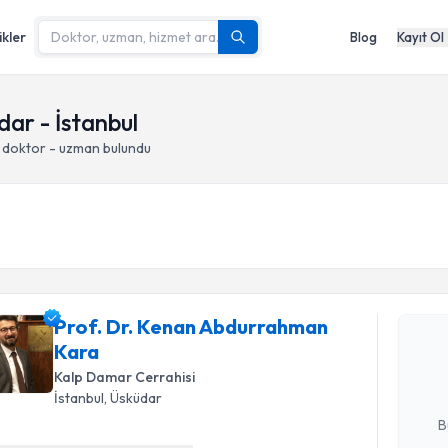
ikler
Blog
Kayıt Ol
dar - İstanbul
 doktor - uzman bulundu
Randevu T
Prof. Dr.
Prof. Dr. Kenan Abdurrahman
talebi oluş
Kara
takvim hazı
Kalp Damar Cerrahisi
İstanbul
, Üsküdar
E-posta Ad
B