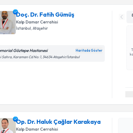
Doç. Dr. Fatih Gümüş
Kalp Damar Cerrahisi
İstanbul
, Ataşehir
morial Göztepe Hastanesi
Haritada Göster
ka
i Sahra, Karaman Cd No: 1, 34634 Ataşehir/İstanbul
Randevu T
Op. Dr. H
oluşturun. 
Op. Dr. Haluk Çağlar Karakaya
hazırlandığ
Kalp Damar Cerrahisi
E-posta Ad