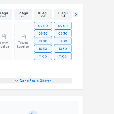
8 Ağu
9 Ağu
10 Ağu
11 Ağu
Cmt
Paz
Pzt
Sal
09:00
09:00
09:30
09:30
10:00
10:00
Takvim
Takvim
palıdır
kapalıdır
10:30
10:30
11:00
11:00
akvimi Talebi
Daha Fazla Göster
aluk Çağlar Karakaya
için randevu takvimi talebi
Size bu uzmandan randevu almanız için bir takvim
ında e-posta ile bilgilendireceğiz.
resiniz