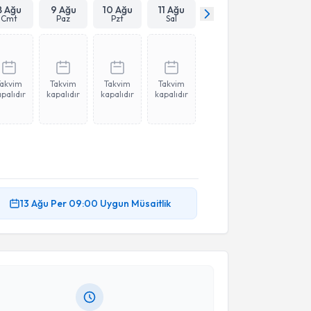
8 Ağu
9 Ağu
10 Ağu
11 Ağu
Cmt
Paz
Pzt
Sal
Takvim
Takvim
Takvim
Takvim
palıdır
kapalıdır
kapalıdır
kapalıdır
akvimi Talebi
13 Ağu
Per
09:00
Uygun Müsaitlik
aruk Gençoğlu
için randevu takvimi talebi oluşturun.
andan randevu almanız için bir takvim
ında e-posta ile bilgilendireceğiz.
resiniz