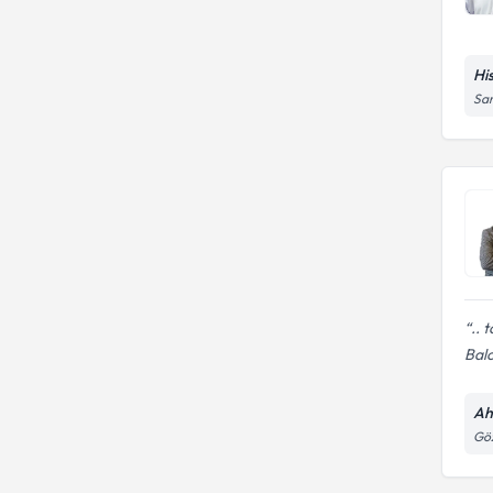
Hi
Sar
.. 
Balc
Ah
Göz