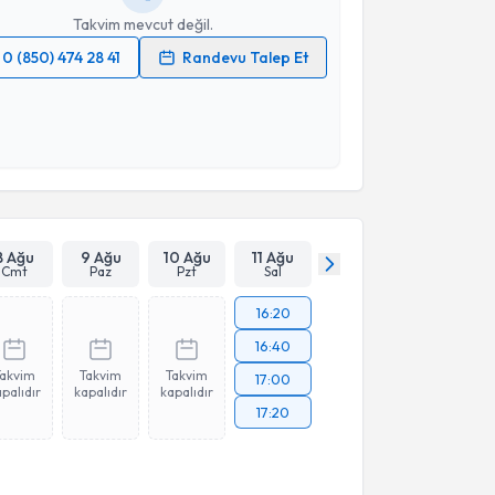
Takvim mevcut değil.
0 (850) 474 28 41
Randevu Talep Et
 verilerimin işlenmesine ilişkin
Aydınlatma Metni
'ni
 ve kişisel verilerimin belirtilen kapsamda
esini kabul ediyorum.
Takvim Talebini Gönder
8 Ağu
9 Ağu
10 Ağu
11 Ağu
Cmt
Paz
Pzt
Sal
16:20
16:40
Takvim
Takvim
Takvim
17:00
palıdır
kapalıdır
kapalıdır
17:20