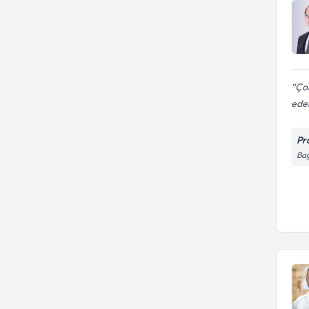
onarımı
Çok
ede
Pr
Bağ