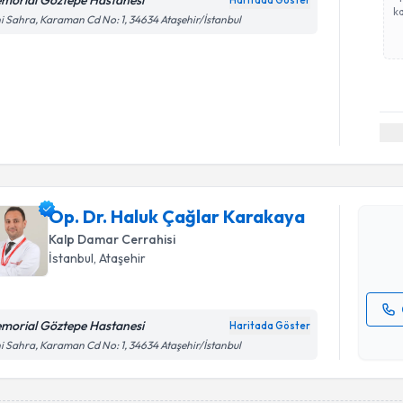
morial Göztepe Hastanesi
Haritada Göster
ka
i Sahra, Karaman Cd No: 1, 34634 Ataşehir/İstanbul
Randevu T
Op. Dr. H
oluşturun. 
Op. Dr. Haluk Çağlar Karakaya
hazırlandığ
Kalp Damar Cerrahisi
E-posta Ad
İstanbul
, Ataşehir
morial Göztepe Hastanesi
Haritada Göster
Kişisel
i Sahra, Karaman Cd No: 1, 34634 Ataşehir/İstanbul
okudum
işlenm