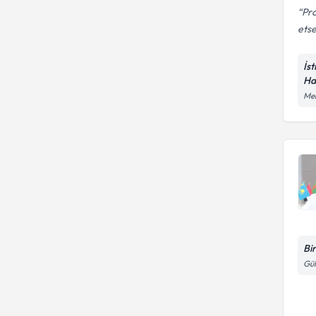
Pro
etse
İs
Ha
Mer
Bi
Gül