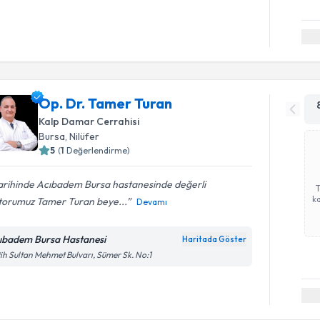
Op. Dr. Tamer Turan
Kalp Damar Cerrahisi
Bursa
, Nilüfer
5
(
1
Değerlendirme)
tarihinde Acıbadem Bursa hastanesinde değerli
ka
torumuz Tamer Turan beye...
Devamı
ıbadem Bursa Hastanesi
Haritada Göster
ih Sultan Mehmet Bulvarı, Sümer Sk. No:1