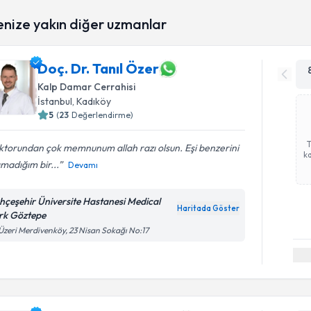
enize yakın diğer uzmanlar
Doç. Dr. Tanıl Özer
Kalp Damar Cerrahisi
İstanbul
, Kadıköy
5
(
23
Değerlendirme)
torundan çok memnunum allah razı olsun. Eşi benzerini
ka
madığım bir...
Devamı
hçeşehir Üniversite Hastanesi Medical
Haritada Göster
rk Göztepe
Üzeri Merdivenköy, 23 Nisan Sokağı No:17