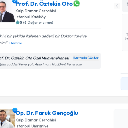
Prof. Dr. Öztekin Oto
Kalp Damar Cerrahisi
İstanbul
, Kadıköy
5
(
6
Değerlendirme)
 iyi bir şekilde ilgilenen değerli bir Doktor tavsiye
ka
rim
Devamı
of. Dr. Öztekin Oto Özel Muayenehanesi
Haritada Göster
dat caddesi Feneryolu Apartmanı No:234/6 Feneryolu
Randevu T
Op. Dr. F
Size bu uzm
Op. Dr. Faruk Gençoğlu
hazırlandığ
Kalp Damar Cerrahisi
E-posta Ad
İstanbul
, Ümraniye