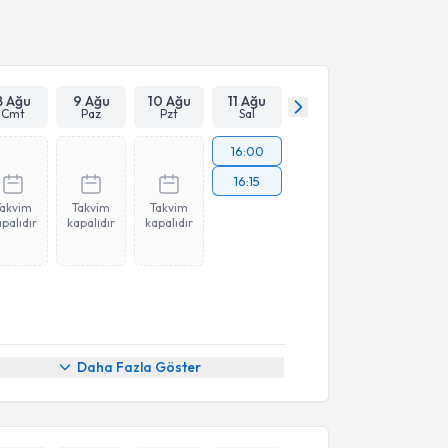
Takvim Talebini Gönder
8 Ağu
9 Ağu
10 Ağu
11 Ağu
Cmt
Paz
Pzt
Sal
16:00
16:15
Takvim
Takvim
Takvim
palıdır
kapalıdır
kapalıdır
Daha Fazla Göster