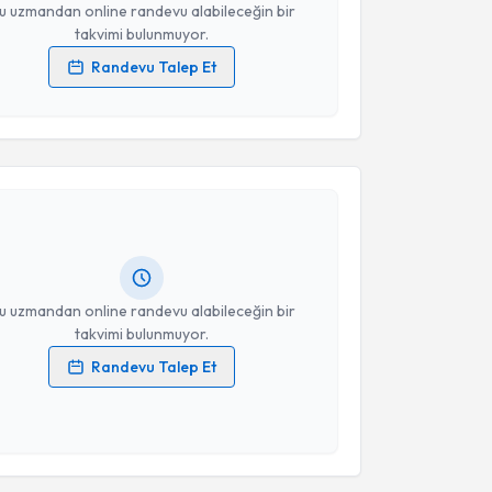
u uzmandan online randevu alabileceğin bir
takvimi bulunmuyor.
Randevu Talep Et
 verilerimin işlenmesine ilişkin
Aydınlatma Metni
'ni
 ve kişisel verilerimin belirtilen kapsamda
akvimi Talebi
esini kabul ediyorum.
Ahmet Yavuz Balcı
için randevu takvimi talebi
Takvim Talebini Gönder
Size bu uzmandan randevu almanız için bir takvim
ında e-posta ile bilgilendireceğiz.
resiniz
u uzmandan online randevu alabileceğin bir
takvimi bulunmuyor.
Randevu Talep Et
 verilerimin işlenmesine ilişkin
Aydınlatma Metni
'ni
 ve kişisel verilerimin belirtilen kapsamda
esini kabul ediyorum.
akvimi Talebi