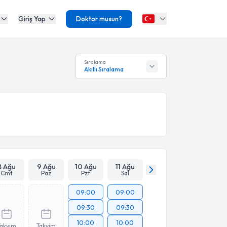
Giriş Yap
Doktor musun?
Sıralama
Akıllı Sıralama
8 Ağu
9 Ağu
10 Ağu
11 Ağu
Cmt
Paz
Pzt
Sal
09:00
09:00
09:30
09:30
10:00
10:00
Takvim
Takvim