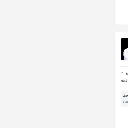
.. 
dok
Ac
Fat