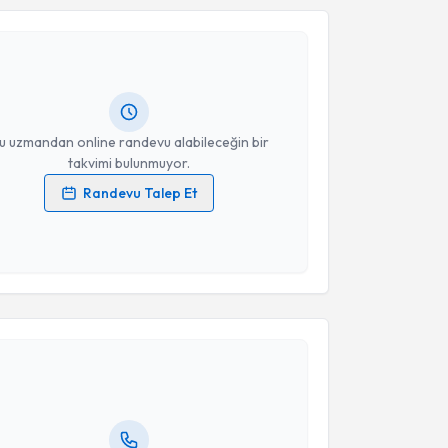
Takvim Talebini Gönder
 Kenan Abdurrahman Kara
için randevu takvimi
turun. Size bu uzmandan randevu almanız için bir
rlandığında e-posta ile bilgilendireceğiz.
resiniz
u uzmandan online randevu alabileceğin bir
takvimi bulunmuyor.
Randevu Talep Et
 verilerimin işlenmesine ilişkin
Aydınlatma Metni
'ni
 ve kişisel verilerimin belirtilen kapsamda
esini kabul ediyorum.
akvimi Talebi
Takvim Talebini Gönder
 Denyan Mansuroğlu
için randevu takvimi talebi
Size bu uzmandan randevu almanız için bir takvim
ında e-posta ile bilgilendireceğiz.
resiniz