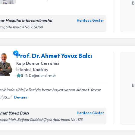
B
sar Hospital Intercontinental
Haritada Göster
Kişisel
ay, Site Yolu Cd No:7, 34768
okudum
Randevu T
işlenm
Prof. Dr. 
Prof. Dr. Ahmet Yavuz Balcı
oluşturun. 
Kalp Damar Cerrahisi
hazırlandığ
İstanbul
, Kadıköy
5
(
4
Değerlendirme)
E-posta Ad
B
tarihinde sihirli elleriyle bana hayat veren Ahmet Yavuz
ı’ya...
Devamı
Kişisel
okudum
met Yavuz Balcı
Haritada Göster
işlenm
tepe Mah. Bağdat Caddesi Çiçek Apartmanı No . 173
Randevu T