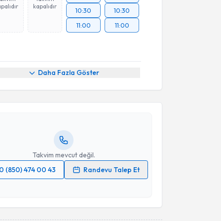
palıdır
kapalıdır
10:30
10:30
11:00
11:00
akvimi Talebi
Daha Fazla Göster
aluk Çağlar Karakaya
için randevu takvimi talebi
Size bu uzmandan randevu almanız için bir takvim
ında e-posta ile bilgilendireceğiz.
resiniz
Takvim mevcut değil.
0 (850) 474 00 43
Randevu Talep Et
 verilerimin işlenmesine ilişkin
Aydınlatma Metni
'ni
 ve kişisel verilerimin belirtilen kapsamda
esini kabul ediyorum.