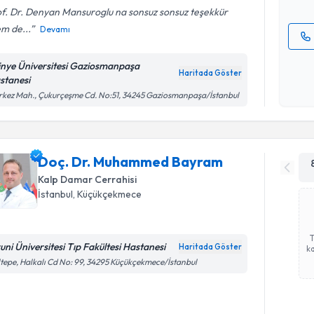
f. Dr. Denyan Mansuroglu na sonsuz sonsuz teşekkür
m de...
Devamı
Kişisel
tinye Üniversitesi Gaziosmanpaşa
okudum
Haritada Göster
stanesi
işlenm
kez Mah., Çukurçeşme Cd. No:51, 34245 Gaziosmanpaşa/İstanbul
Doç. Dr. Muhammed Bayram
Kalp Damar Cerrahisi
İstanbul
, Küçükçekmece
runi Üniversitesi Tıp Fakültesi Hastanesi
Haritada Göster
ka
tepe, Halkalı Cd No: 99, 34295 Küçükçekmece/İstanbul