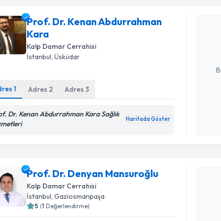
Prof. Dr.
Prof. Dr. Kenan Abdurrahman
talebi oluş
Kara
takvim hazı
Kalp Damar Cerrahisi
İstanbul
, Üsküdar
E-posta Ad
B
dres
1
Adres
2
Adres
3
Kişisel
of. Dr. Kenan Abdurrahman Kara Sağlık
okudum
Haritada Göster
zmetleri
işlenm
Randevu T
Prof. Dr. Denyan Mansuroğlu
Prof. Dr.
oluşturun. 
Kalp Damar Cerrahisi
hazırlandığ
İstanbul
, Gaziosmanpaşa
5
(
1
Değerlendirme)
E-posta Ad