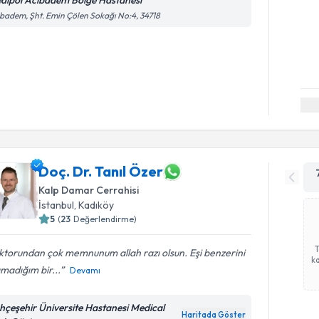
dipol Acıbadem Bölge Hastanesi
badem, Şht. Emin Çölen Sokağı No:4, 34718
Doç. Dr. Tanıl Özer
Kalp Damar Cerrahisi
İstanbul
, Kadıköy
5
(
23
Değerlendirme)
torundan çok memnunum allah razı olsun. Eşi benzerini
ka
madığım bir...
Devamı
hçeşehir Üniversite Hastanesi Medical
Haritada Göster