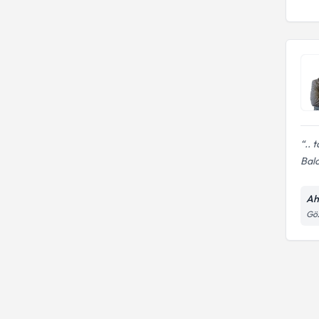
.. 
Balc
Ah
Göz