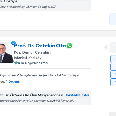
rk Göztepe
Üzeri Merdivenköy, 23 Nisan Sokağı No:17
Prof. Dr. Öztekin Oto
Kalp Damar Cerrahisi
İstanbul
, Kadıköy
5
(
6
Değerlendirme)
 iyi bir şekilde ilgilenen değerli bir Doktor tavsiye
rim
Devamı
of. Dr. Öztekin Oto Özel Muayenehanesi
Haritada Göster
dat caddesi Feneryolu Apartmanı No:234/6 Feneryolu