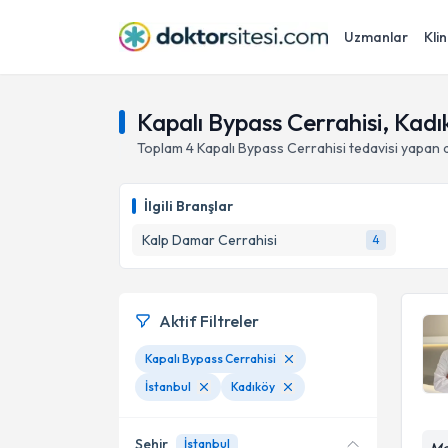
Uzmanlar
Klin
Kapalı Bypass Cerrahisi, Kadık
Toplam
4
Kapalı Bypass Cerrahisi
tedavisi yapan 
İlgili Branşlar
Kalp Damar Cerrahisi
4
Aktif Filtreler
Kapalı Bypass Cerrahisi
İstanbul
Kadıköy
Şehir
İstanbul