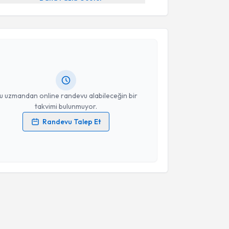
akvimi Talebi
Ahmet Yavuz Balcı
için randevu takvimi talebi
Size bu uzmandan randevu almanız için bir takvim
ında e-posta ile bilgilendireceğiz.
resiniz
u uzmandan online randevu alabileceğin bir
takvimi bulunmuyor.
Randevu Talep Et
 verilerimin işlenmesine ilişkin
Aydınlatma Metni
'ni
 ve kişisel verilerimin belirtilen kapsamda
esini kabul ediyorum.
Takvim Talebini Gönder