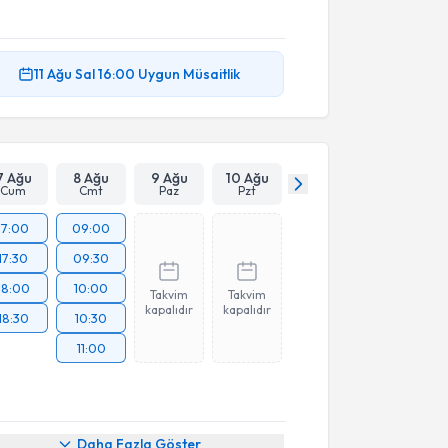
11 Ağu
Sal
16:00
Uygun Müsaitlik
7 Ağu
8 Ağu
9 Ağu
10 Ağu
Cum
Cmt
Paz
Pzt
17:00
09:00
17:30
09:30
18:00
10:00
Takvim
Takvim
kapalıdır
kapalıdır
18:30
10:30
11:00
Daha Fazla Göster