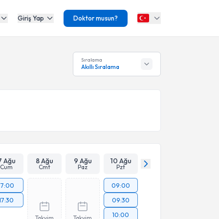
Giriş Yap
Doktor musun?
Sıralama
Akıllı Sıralama
7 Ağu
8 Ağu
9 Ağu
10 Ağu
Cum
Cmt
Paz
Pzt
17:00
09:00
17:30
09:30
10:00
Takvim
Takvim