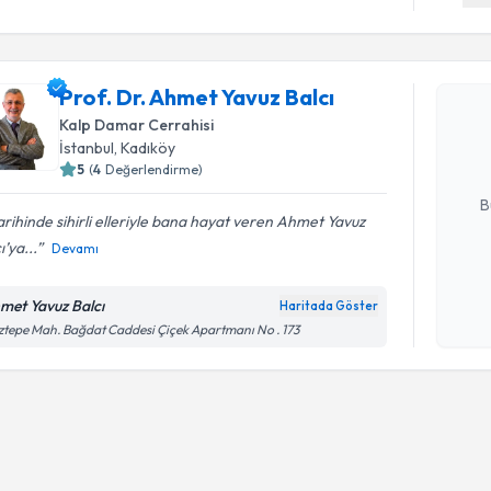
Randevu T
Prof. Dr. 
Prof. Dr. Ahmet Yavuz Balcı
oluşturun. 
Kalp Damar Cerrahisi
hazırlandığ
İstanbul
, Kadıköy
5
(
4
Değerlendirme)
E-posta Ad
B
tarihinde sihirli elleriyle bana hayat veren Ahmet Yavuz
ı’ya...
Devamı
Kişisel
okudum
met Yavuz Balcı
Haritada Göster
işlenm
tepe Mah. Bağdat Caddesi Çiçek Apartmanı No . 173