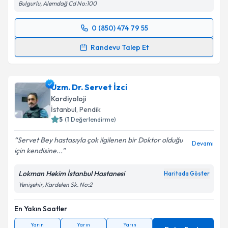
Bulgurlu, Alemdağ Cd No:100
0 (850) 474 79 55
Randevu Takvimi Talebi
Randevu Talep Et
Prof. Dr. Yüksel Doğan
için randevu takvimi talebi
oluşturun. Size bu uzmandan randevu almanız için bir
Uzm. Dr. Servet İzci
takvim hazırlandığında e-posta ile bilgilendireceğiz.
Kardiyoloji
E-posta Adresiniz
İstanbul
, Pendik
5
(
1
Değerlendirme)
Servet Bey hastasıyla çok ilgilenen bir Doktor olduğu
Devamı
için kendisine...
Kişisel verilerimin işlenmesine ilişkin
Aydınlatma
Metni
'ni okudum ve kişisel verilerimin belirtilen
Lokman Hekim İstanbul Hastanesi
Haritada Göster
kapsamda işlenmesini kabul ediyorum.
Yenişehir, Kardelen Sk. No:2
En Yakın Saatler
Takvim Talebini Gönder
Yarın
Yarın
Yarın