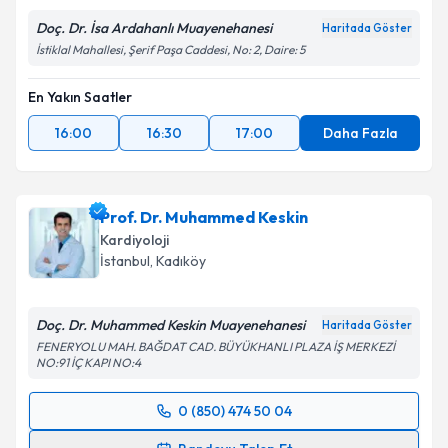
Doç. Dr. İsa Ardahanlı Muayenehanesi
Haritada Göster
İstiklal Mahallesi, Şerif Paşa Caddesi, No: 2, Daire: 5
En Yakın Saatler
16:00
16:30
17:00
Daha Fazla
Prof. Dr. Muhammed Keskin
Kardiyoloji
İstanbul
, Kadıköy
Doç. Dr. Muhammed Keskin Muayenehanesi
Haritada Göster
FENERYOLU MAH. BAĞDAT CAD. BÜYÜKHANLI PLAZA İŞ MERKEZİ
NO:91 İÇ KAPI NO:4
0 (850) 474 50 04
Randevu Takvimi Talebi