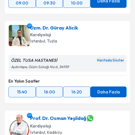
Daha Fazla
09:00
09:30
10:00
Uzm. Dr. Güray Alicik
Kardiyoloji
İstanbul
, Tuzla
ÖZEL TUSA HASTANESİ
Haritada Göster
Aydıntepe, Güzin Sokağı No:6, 34959
En Yakın Saatler
15:40
16:00
16:20
Daha Fazla
Prof. Dr. Osman Yeşildağ
Kardiyoloji
İstanbul
, Kadıköy