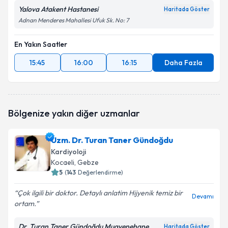
Yalova Atakent Hastanesi
Haritada Göster
Adnan Menderes Mahallesi Ufuk Sk. No: 7
En Yakın Saatler
15:45
16:00
16:15
Daha Fazla
Bölgenize yakın diğer uzmanlar
Uzm. Dr. Turan Taner Gündoğdu
Kardiyoloji
Kocaeli
, Gebze
5
(
143
Değerlendirme)
Çok ilgili bir doktor. Detaylı anlatim Hijyenik temiz bir
Devamı
ortam.
Dr. Turan Taner Gündoğdu Muayenehane
Haritada Göster