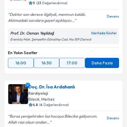
5
(
23
Değerlendirme)
Doktor son derece iligiliydi, memnun kaldık.
Devamı
Aklımızdaki sorulara gayet açıklayıcı...
Prof. Dr. Osman Yeşildağ
Haritada Göster
Erenköy Mah. Şemsettin Günaltay Cad. No:189 Daire:6
En Yakın Saatler
16:00
16:30
17:00
Daha Fazla
Doç. Dr. İsa Ardahanlı
Kardiyoloji
Bilecik
, Merkez
4.8
(
6
Değerlendirme)
Bursa yenişehirden İsa hocaya Bilecike gidiyorum.
Devamı
Allah razı olsun ondan...