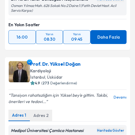
Osman Yılmaz Mah. 626 Sokak No:2 Daire:1 (Fatih Devlet Hast. Acil
Servis Karşısı)
En Yakın Saatler
Yarın
Yarın
16:00
Daha Fazla
08:30
09:45
Prof. Dr. Yüksel Doğan
Kardiyoloji
İstanbul
, Üsküdar
4.9
(
273
Değerlendirme)
Tansiyon rahatsızlığım için Yüksel bey'e gittim. Takibi,
Devamı
önerileri ve tedavi...
Adres
1
Adres
2
Medipol Üniversitesi Çamlıca Hastanesi
Haritada Göster