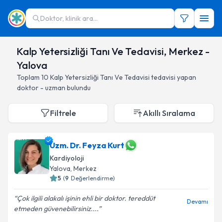
Doktor, klinik ara...
Kalp Yetersizliği Tanı Ve Tedavisi, Merkez -
Yalova
Toplam
10
Kalp Yetersizliği Tanı Ve Tedavisi
tedavisi yapan
doktor - uzman bulundu
Filtrele
Akıllı Sıralama
Uzm. Dr. Feyza Kurt
Kardiyoloji
Yalova
, Merkez
5
(
9
Değerlendirme)
Çok ilgili alakalı işinin ehli bir doktor. tereddüt
Devamı
etmeden güvenebilirsiniz....