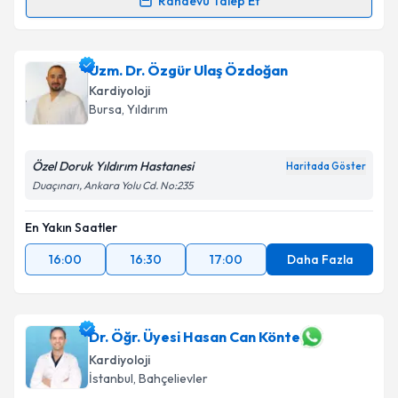
Randevu Talep Et
Prof. Dr. Muhammed Keskin
için randevu takvimi
talebi oluşturun. Size bu uzmandan randevu almanız
Uzm. Dr. Özgür Ulaş Özdoğan
için bir takvim hazırlandığında e-posta ile
bilgilendireceğiz.
Kardiyoloji
Bursa
, Yıldırım
E-posta Adresiniz
Özel Doruk Yıldırım Hastanesi
Haritada Göster
Duaçınarı, Ankara Yolu Cd. No:235
Kişisel verilerimin işlenmesine ilişkin
Aydınlatma
En Yakın Saatler
Metni
'ni okudum ve kişisel verilerimin belirtilen
kapsamda işlenmesini kabul ediyorum.
16:00
16:30
17:00
Daha Fazla
Takvim Talebini Gönder
Dr. Öğr. Üyesi Hasan Can Könte
Kardiyoloji
İstanbul
, Bahçelievler