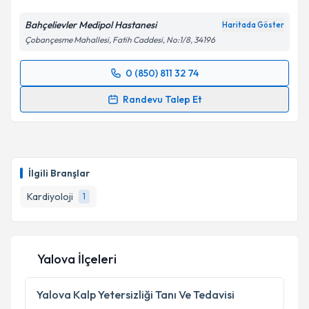
Bahçelievler Medipol Hastanesi
Haritada Göster
Çobançesme Mahallesi, Fatih Caddesi, No:1/8, 34196
0 (850) 811 32 74
Randevu Takvimi Talebi
Randevu Talep Et
Dr. Öğr. Üyesi Hasan Can Könte
için randevu
takvimi talebi oluşturun. Size bu uzmandan randevu
almanız için bir takvim hazırlandığında e-posta ile
bilgilendireceğiz.
İlgili Branşlar
E-posta Adresiniz
Kardiyoloji
1
Yalova İlçeleri
Kişisel verilerimin işlenmesine ilişkin
Aydınlatma
Metni
'ni okudum ve kişisel verilerimin belirtilen
kapsamda işlenmesini kabul ediyorum.
Yalova
Kalp Yetersizliği Tanı Ve Tedavisi