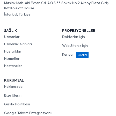
Maslak Mah. Ahi Evran Cd. A.O.S 55 Sokak No:2 Aksoy Plaza Giriş
Kat Kolektif House
İstanbul, Türkiye
SAĞLIK
PROFESYONELLER
Uzmanlar
Doktorlar İçin
Uzmanlık Alanları
Web Siteniz İçin
Hastalıklar
Kariyer
İşe Alım
Hizmetler
Hastaneler
KURUMSAL
Hakkımızda
Bize Ulaşın
Gizlilik Politikası
Google Takvim Entegrasyonu