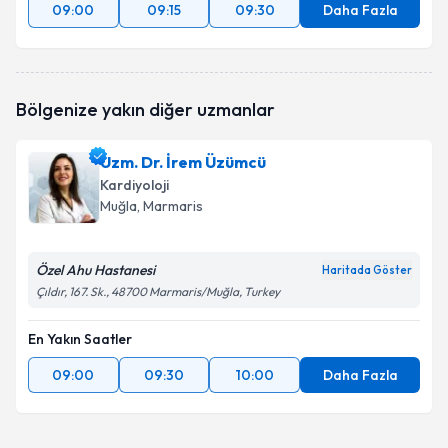
09:00
09:15
09:30
Daha Fazla
Bölgenize yakın diğer uzmanlar
Uzm. Dr. İrem Üzümcü
Kardiyoloji
Muğla
, Marmaris
Özel Ahu Hastanesi
Haritada Göster
Çıldır, 167. Sk., 48700 Marmaris/Muğla, Turkey
En Yakın Saatler
09:00
09:30
10:00
Daha Fazla