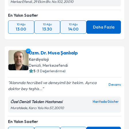
Merkez Efendi, 29 Ekim Blv. No:102, 20010
En Yakın Saatler
10 Ağu
10 Ağu
10 Ağu
Daha Fazla
13:00
13:30
14:00
Uzm. Dr. Musa Şanlıalp
Kardiyoloji
Denizli
, Merkezefendi
5
(
1
Değerlendirme)
Alanında tecrübeli ve deneyimli bir hekim. Ayrıca
Devamı
doktor bey teşhis...
Özel Denizli Tekden Hastanesi
Haritada Göster
Muratdede, Karcı Yolu No:57, 20010
En Yakın Saatler