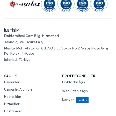
İLETİŞİM
Doktorsitesi Com Bilgi Hizmetleri
Teknoloji ve Ticaret A.Ş.
Maslak Mah. Ahi Evran Cd. A.O.S 55 Sokak No:2 Aksoy Plaza Giriş
Kat Kolektif House
İstanbul, Türkiye
SAĞLIK
PROFESYONELLER
Uzmanlar
Doktorlar İçin
Uzmanlık Alanları
Web Siteniz İçin
Hastalıklar
Kariyer
İşe Alım
Hizmetler
Hastaneler