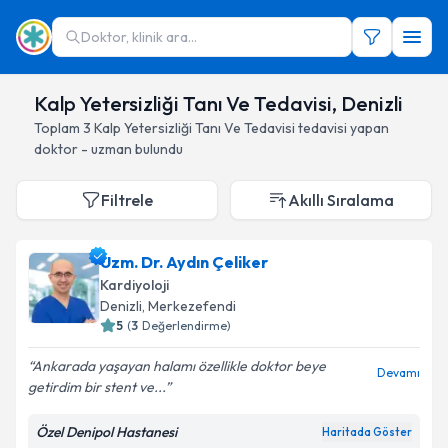
Doktor, klinik ara...
Kalp Yetersizliği Tanı Ve Tedavisi, Denizli
Toplam
3
Kalp Yetersizliği Tanı Ve Tedavisi
tedavisi yapan
doktor - uzman bulundu
Filtrele
Akıllı Sıralama
Uzm. Dr. Aydın Çeliker
Kardiyoloji
Denizli
, Merkezefendi
5
(
3
Değerlendirme)
Ankarada yaşayan halamı özellikle doktor beye
Devamı
getirdim bir stent ve...
Özel Denipol Hastanesi
Haritada Göster