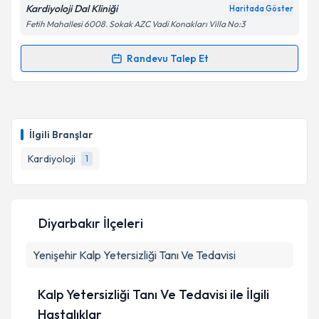
Kardiyoloji Dal Kliniği
Haritada Göster
Fetih Mahallesi 6008. Sokak AZC Vadi Konakları Villa No:3
Randevu Talep Et
Randevu Takvimi Talebi
Uzm. Dr. Murat Güler
için randevu takvimi talebi
oluşturun. Size bu uzmandan randevu almanız için bir
İlgili Branşlar
takvim hazırlandığında e-posta ile bilgilendireceğiz.
Kardiyoloji
1
E-posta Adresiniz
Diyarbakır İlçeleri
Kişisel verilerimin işlenmesine ilişkin
Aydınlatma
Yenişehir
Metni
Kalp Yetersizliği Tanı Ve Tedavisi
'ni okudum ve kişisel verilerimin belirtilen
kapsamda işlenmesini kabul ediyorum.
Kalp Yetersizliği Tanı Ve Tedavisi ile İlgili
Takvim Talebini Gönder
Hastalıklar