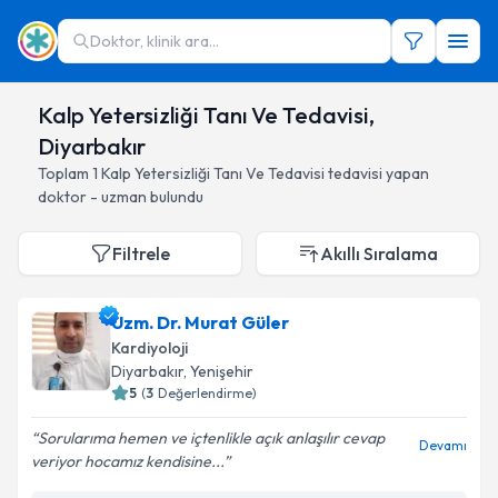
Doktor, klinik ara...
Kalp Yetersizliği Tanı Ve Tedavisi,
Diyarbakır
Toplam
1
Kalp Yetersizliği Tanı Ve Tedavisi
tedavisi yapan
doktor - uzman bulundu
Filtrele
Akıllı Sıralama
Uzm. Dr. Murat Güler
Kardiyoloji
Diyarbakır
, Yenişehir
5
(
3
Değerlendirme)
Sorularıma hemen ve içtenlikle açık anlaşılır cevap
Devamı
veriyor hocamız kendisine...